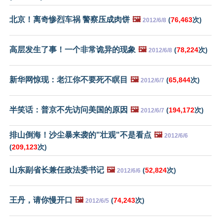
北京！离奇惨烈车祸 警察压成肉饼
🖼️
(
76,463
次)
2012/6/8
高层发生了事！一个非常诡异的现象
🖼️
(
78,224
次)
2012/6/8
新华网惊现：老江你不要死不瞑目
🖼️
(
65,844
次)
2012/6/7
半笑话：普京不先访问美国的原因
🖼️
(
194,172
次)
2012/6/7
排山倒海！沙尘暴来袭的"壮观"不是看点
🖼️
2012/6/6
(
209,123
次)
山东副省长兼任政法委书记
🖼️
(
52,824
次)
2012/6/6
王丹，请你慢开口
🖼️
(
74,243
次)
2012/6/5