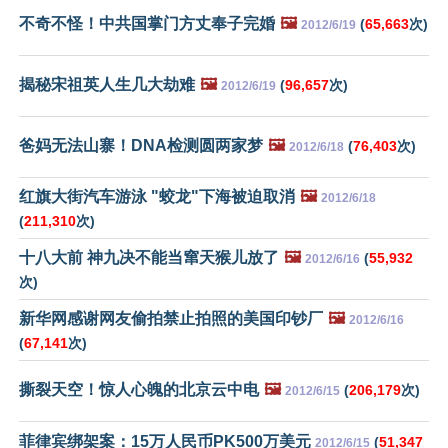
不奇不怪！中共国掌门方丈奉子完婚
🖼️
(
65,663
次)
2012/6/19
揭秘宋祖英人生几大劫难
🖼️
(
96,657
次)
2012/6/19
爸妈无法山寨！DNA检测圆两家梦
🖼️
(
76,403
次)
2012/6/18
红旗大街汽车游泳 "蛟龙"下海被迫取消
🖼️
2012/6/18
(
211,310
次)
十八大前 神九决不能当窜天猴儿放了
🖼️
(
55,932
2012/6/16
次)
新华网感谢网友偷拍禁止拍照的美国印钞厂
🖼️
2012/6/16
(
67,141
次)
撕裂天空！惊人心魄的北京云中电
🖼️
(
206,179
次)
2012/6/15
菲律宾绑架案：15万人民币PK500万美元
(
51,347
2012/6/15