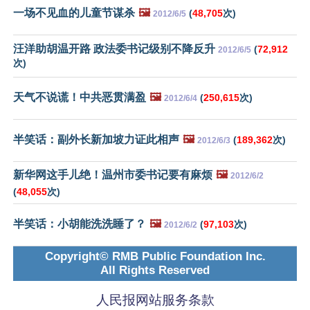
一场不见血的儿童节谋杀
🖼️
(
48,705
次)
2012/6/5
汪洋助胡温开路 政法委书记级别不降反升
(
72,912
2012/6/5
次)
天气不说谎！中共恶贯满盈
🖼️
(
250,615
次)
2012/6/4
半笑话：副外长新加坡力证此相声
🖼️
(
189,362
次)
2012/6/3
新华网这手儿绝！温州市委书记要有麻烦
🖼️
2012/6/2
(
48,055
次)
半笑话：小胡能洗洗睡了？
🖼️
(
97,103
次)
2012/6/2
Copyright© RMB Public Foundation Inc.
All Rights Reserved
人民报网站服务条款