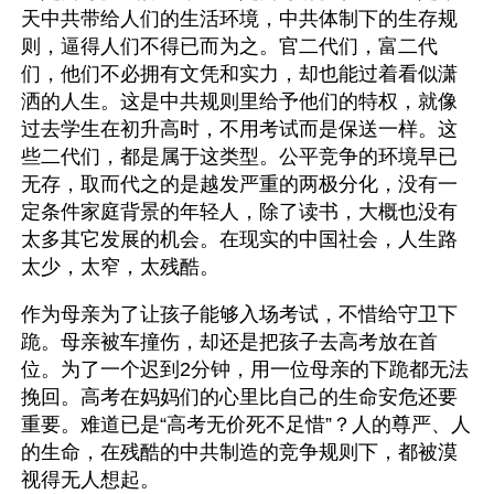
天中共带给人们的生活环境，中共体制下的生存规
则，逼得人们不得已而为之。官二代们，富二代
们，他们不必拥有文凭和实力，却也能过着看似潇
洒的人生。这是中共规则里给予他们的特权，就像
过去学生在初升高时，不用考试而是保送一样。这
些二代们，都是属于这类型。公平竞争的环境早已
无存，取而代之的是越发严重的两极分化，没有一
定条件家庭背景的年轻人，除了读书，大概也没有
太多其它发展的机会。在现实的中国社会，人生路
太少，太窄，太残酷。
作为母亲为了让孩子能够入场考试，不惜给守卫下
跪。母亲被车撞伤，却还是把孩子去高考放在首
位。为了一个迟到2分钟，用一位母亲的下跪都无法
挽回。高考在妈妈们的心里比自己的生命安危还要
重要。难道已是“高考无价死不足惜”？人的尊严、人
的生命，在残酷的中共制造的竞争规则下，都被漠
视得无人想起。