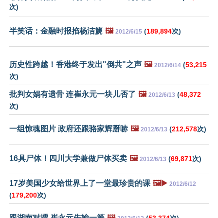
次)
半笑话：金融时报掐杨洁篪
🖼️
(
189,894
次)
2012/6/15
历史性跨越！香港终于发出"倒共"之声
🖼️
(
53,215
2012/6/14
次)
批判女娲有遗骨 连崔永元一块儿否了
🖼️
(
48,372
2012/6/13
次)
一组惊魂图片 政府还跟骆家辉掰哧
🖼️
(
212,578
次)
2012/6/13
16具尸体！四川大学兼做尸体买卖
🖼️
(
69,871
次)
2012/6/13
17岁美国少女给世界上了一堂最珍贵的课
🖼️▶️
2012/6/12
(
179,200
次)
跟湖南对擂 崔永元先输一筹
🖼️
(
53,374
次)