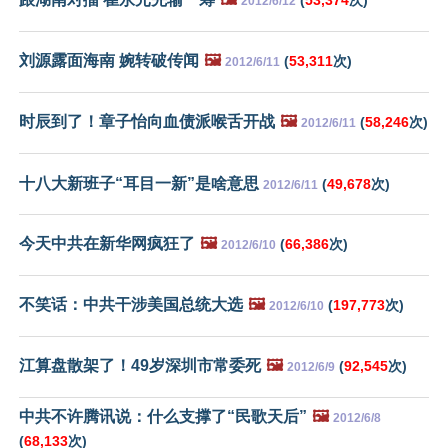
2012/6/12
刘源露面海南 婉转破传闻
🖼️
(
53,311
次)
2012/6/11
时辰到了！章子怡向血债派喉舌开战
🖼️
(
58,246
次)
2012/6/11
十八大新班子“耳目一新”是啥意思
(
49,678
次)
2012/6/11
今天中共在新华网疯狂了
🖼️
(
66,386
次)
2012/6/10
不笑话：中共干涉美国总统大选
🖼️
(
197,773
次)
2012/6/10
江算盘散架了！49岁深圳市常委死
🖼️
(
92,545
次)
2012/6/9
中共不许腾讯说：什么支撑了“民歌天后”
🖼️
2012/6/8
(
68,133
次)