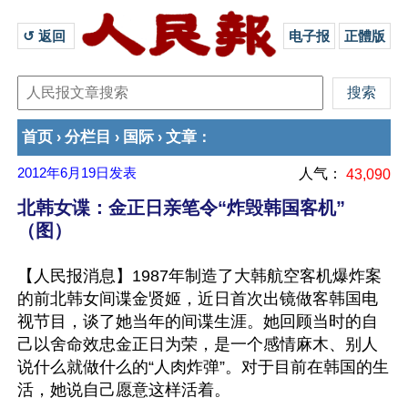
↺ 返回 
电子报
正體版
首页
分栏目
国际
文章
›
›
›
：
2012年6月19日
发表
人气：
43,090
北韩女谍：金正日亲笔令“炸毁韩国客机”
（图）
【人民报消息】1987年制造了大韩航空客机爆炸案
的前北韩女间谍金贤姬，近日首次出镜做客韩国电
视节目，谈了她当年的间谍生涯。她回顾当时的自
己以舍命效忠金正日为荣，是一个感情麻木、别人
说什么就做什么的“人肉炸弹”。对于目前在韩国的生
活，她说自己愿意这样活着。