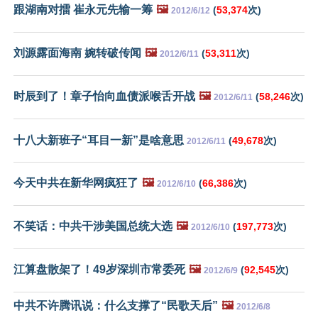
跟湖南对擂 崔永元先输一筹
🖼️
(
53,374
次)
2012/6/12
刘源露面海南 婉转破传闻
🖼️
(
53,311
次)
2012/6/11
时辰到了！章子怡向血债派喉舌开战
🖼️
(
58,246
次)
2012/6/11
十八大新班子“耳目一新”是啥意思
(
49,678
次)
2012/6/11
今天中共在新华网疯狂了
🖼️
(
66,386
次)
2012/6/10
不笑话：中共干涉美国总统大选
🖼️
(
197,773
次)
2012/6/10
江算盘散架了！49岁深圳市常委死
🖼️
(
92,545
次)
2012/6/9
中共不许腾讯说：什么支撑了“民歌天后”
🖼️
2012/6/8