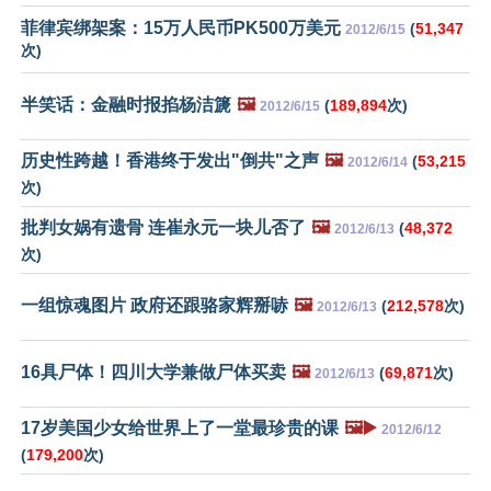
菲律宾绑架案：15万人民币PK500万美元
(
51,347
2012/6/15
次)
半笑话：金融时报掐杨洁篪
🖼️
(
189,894
次)
2012/6/15
历史性跨越！香港终于发出"倒共"之声
🖼️
(
53,215
2012/6/14
次)
批判女娲有遗骨 连崔永元一块儿否了
🖼️
(
48,372
2012/6/13
次)
一组惊魂图片 政府还跟骆家辉掰哧
🖼️
(
212,578
次)
2012/6/13
16具尸体！四川大学兼做尸体买卖
🖼️
(
69,871
次)
2012/6/13
17岁美国少女给世界上了一堂最珍贵的课
🖼️▶️
2012/6/12
(
179,200
次)