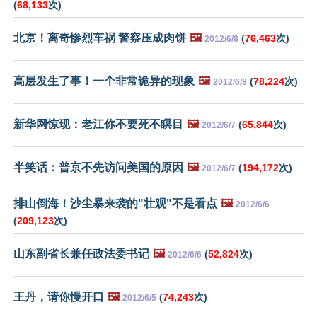
(
68,133
次)
北京！离奇惨烈车祸 警察压成肉饼
🖼️
(
76,463
次)
2012/6/8
高层发生了事！一个非常诡异的现象
🖼️
(
78,224
次)
2012/6/8
新华网惊现：老江你不要死不瞑目
🖼️
(
65,844
次)
2012/6/7
半笑话：普京不先访问美国的原因
🖼️
(
194,172
次)
2012/6/7
排山倒海！沙尘暴来袭的"壮观"不是看点
🖼️
2012/6/6
(
209,123
次)
山东副省长兼任政法委书记
🖼️
(
52,824
次)
2012/6/6
王丹，请你慢开口
🖼️
(
74,243
次)
2012/6/5