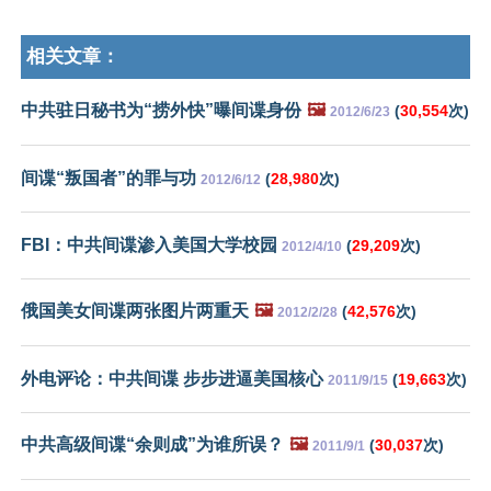
相关文章：
中共驻日秘书为“捞外快”曝间谍身份
🖼️
(
30,554
次)
2012/6/23
间谍“叛国者”的罪与功
(
28,980
次)
2012/6/12
FBI：中共间谍渗入美国大学校园
(
29,209
次)
2012/4/10
俄国美女间谍两张图片两重天
🖼️
(
42,576
次)
2012/2/28
外电评论：中共间谍 步步进逼美国核心
(
19,663
次)
2011/9/15
中共高级间谍“余则成”为谁所误？
🖼️
(
30,037
次)
2011/9/1