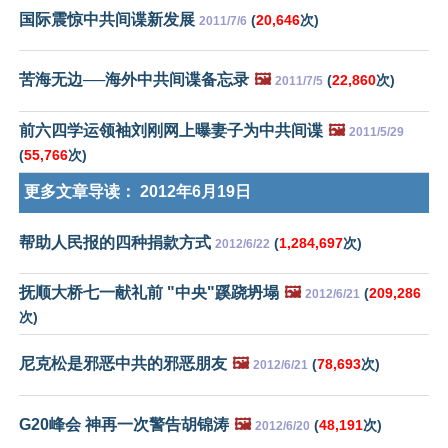
国际震惊中共间谍新发展
(
20,646
次)
2011/7/6
苦海无边──海外中共间谍备忘录
🖼️
(
22,860
次)
2011/7/5
前六四学运领袖刘刚网上曝妻子为中共间谍
🖼️
2011/5/29
(
55,766
次)
更多文章导读：
2012年6月19日
帮助人民报的四种捐款方式
(
1,284,697
次)
2012/6/22
抚顺大桥七一献礼前 "中央"蹊跷坍塌
🖼️
(
209,286
2012/6/21
次)
尼克松是邪恶中共的邪恶朋友
🖼️
(
78,693
次)
2012/6/21
G20峰会 神再一次警告胡锦涛
🖼️
(
48,191
次)
2012/6/20