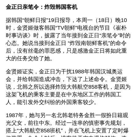
金正日亲笔令：炸毁韩国客机
据韩国“朝鲜日报”19日报导，本周一（18日）晚10
时，金贤姬做客韩国“TV朝鲜”电视台的节目《崔朴
时事访谈》时，披露了当年接到金正日“亲笔令”时的
心态。她说当接到金正日 “炸毁南朝鲜客机”的命令
后，没有丝毫的罪恶感，只是感激金正日将如此重
大的任务交给了她。
金贤姬证实，金正日为干扰1988年韩国汉城奥运
会，并给韩国造成冲击，下达了上述命令。金贤姬
说，北韩之所以选择炸毁大韩航空858客机，是因为
这架飞机的乘客主要是在中东地区工作的韩国工
人，能引发外交纠纷的外国乘客较少。
1987年，她与另一名北韩老特务金胜一假扮日籍观
光父女，前往中东。经过一连串的慎密事先规划，
搭上“大韩航空858班机”，并在飞机上安置了定时爆