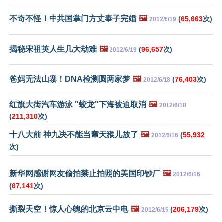
不奇不怪！中共国掌门方丈奉子完婚
🖼️
(
65,663
次)
2012/6/19
揭秘宋祖英人生几大劫难
🖼️
(
96,657
次)
2012/6/19
爸妈无法山寨！DNA检测圆两家梦
🖼️
(
76,403
次)
2012/6/18
红旗大街汽车游泳 "蛟龙"下海被迫取消
🖼️
2012/6/18
(
211,310
次)
十八大前 神九决不能当窜天猴儿放了
🖼️
(
55,932
2012/6/16
次)
新华网感谢网友偷拍禁止拍照的美国印钞厂
🖼️
2012/6/16
(
67,141
次)
撕裂天空！惊人心魄的北京云中电
🖼️
(
206,179
次)
2012/6/15