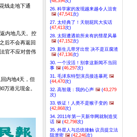
(
48,394
次)
花钱走地下通
26. 科学家的发现越来越令人沮丧
🖼️
(
47,541
次)
27. 太经典了！天朝屁民大实话
(
47,413
次)
暂返内地几天。控
28. 太阳遭遇前所未有的彗星风暴
🖼️
(
47,152
次)
之后不会再返回
29. 新生儿带牙出世 决不是豆腐渣
为法官不应对曾伟
🖼️
(
47,136
次)
30. 一个没活！别拿这新闻不当回
事
🖼️
(
46,297
次)
31. 毛泽东特型演员接连暴死
🖼️
返回内地4天，但
(
44,470
次)
80万港元现金。
32. 高智晟：我的心声
🖼️
(
43,279
次)
33. 铁证！人类不是猴子变的
🖼️
(
42,868
次)
34. 2011年第一天新华网就制造笑
话
🖼️
(
42,798
次)
35. 外星人与总统接触 议员提立法
阻泄密
🖼️
(
42,246
次)