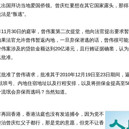
义出国拜访当地爱国侨领。曾庆红要想在其它国家露头，那得
法是“叛逃”。

11月30日的庭审，曾伟案第二次提堂，他向法官提出要求
如果法官允许曾伟暂返内地，一旦弃保潜逃的话，曾伟很可能
曾伟案涉及的贷款金额达到20亿港元，且行贿证据确凿，认
批准。

批准了曾伟请求，批准其于2010年12月19日至23日期间，
交航班号、内地住宿地址以及行程安排，以及将担保金提高至5
流氓会弃保而逃吗？当然知道。

有再回香港，香港法庭也没有发追捕令，因为党不
整治曾庆红父子都行，那是党的意愿，但党不让香