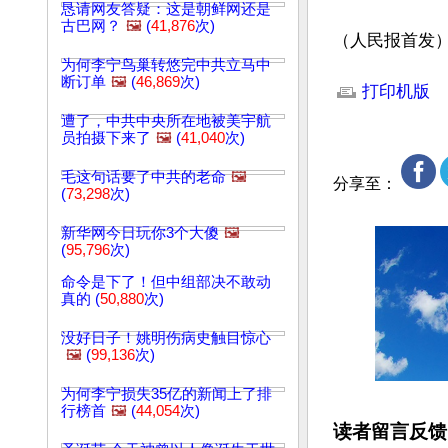
恳请网友答疑：这是朝鲜网还是
古巴网？
🖼️
(
41,876
次)
（人民报首发
为何李宁鸟巢转悠完中共立马中
文章网址: http://w
断订单
🖼️
(
46,869
次)
打印机版
遭了，中共中央所在地被美宇航
员拍摄下来了
🖼️
(
41,040
次)
毛这句话要了中共的老命
🖼️
分享至：
(
73,298
次)
新华网今日玩你3个大傻
🖼️
(
95,796
次)
命令是下了！但中组部决不敢动
真的 (
50,880
次)
没好日子！姚明伤病史触目惊心
🖼️
(
99,136
次)
为何李宁损失35亿的新闻上了排
行榜首
🖼️
(
44,054
次)
读者留言反馈