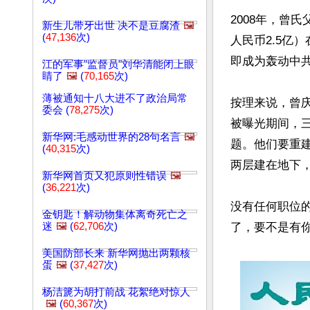
2008年，曾
新生儿带牙出世 决不是豆腐渣
🖼️
(
47,136
次)
人民币2.5亿
即成为轰动中共
江的军事"监督员"刘华清能闭上眼
睛了
🖼️
(
70,165
次)
薄被通知十八大进不了政治局常
按理来说，曾
委会 (
78,275
次)
被曝光期间，
新华网:毛感动世界的28句名言
🖼️
题。他们要重
(
40,315
次)
两层建在地下，
新华网首页又犯原则性错误
🖼️
(
36,221
次)
没有任何职位的
金钥匙！解动物集体离奇死亡之
迷
🖼️
(
62,706
次)
了，要不是有你
美国防部长来 新华网抛出两颗核
蛋
🖼️
(
37,427
次)
杨洁篪为胡打前战 花絮绝对惊人
🖼️
(
60,367
次)