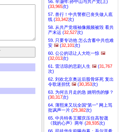
56. 辛灏年:孙中山与共产党(上)
(
33,965
次)
57. 兽行！中共警察已丧失做人底
线 (
33,342
次)
58. 从共产党领袖像频频被毁 看共
产末运 (
32,527
次)
59. 只要专访他 怎么含蓄中共也难
安
🖼️
(
32,101
次)
60. 公公的话让人大吃一惊
🖼️
(
32,013
次)
61. 雷洁琼的悲剧人生
🖼️
(
31,767
次)
62. 刘欢北京奥运后股骨坏死 复出
令歌迷担忧
🖼️
(
30,353
次)
63. 为何古月走的急 姚明伤的惨？
(
30,317
次)
64. 薄熙来又玩全国“第一” 网上骂
批讽声一片 (
29,382
次)
65. 中共特务王耀庆压住高智晟
《我的心声》两年 (
28,935
次)
66. 司徒华生前曝内幕：吾尔开希