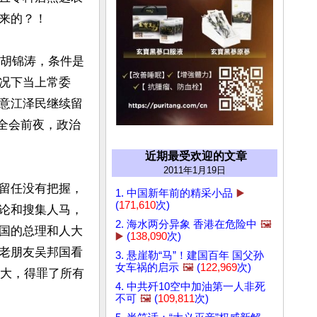
的？！

人胡锦涛，条件是
况下当上常委
意江泽民继续留
中全会前夜，政治
近期最受欢迎的文章
2011年1月19日
留任没有把握，
1. 中国新年前的精采小品
▶️
(
171,610
次)
论和搜集人马，
2. 海水两分异象 香港在危险中
🖼️
国的总理和人大
▶️
(
138,090
次)
老朋友吴邦国看
3. 悬崖勒“马”！建国百年 国父孙
女车祸的启示
🖼️
(
122,969
次)
七大，得罪了所有
4. 中共歼10空中加油第一人非死
不可
🖼️
(
109,811
次)