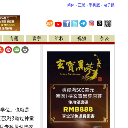
简体
-
正體
-
手机版
-
电子报
专题
寰宇
维权
视频
杂谈
士学位。也就是
上还没报道过神童
且专科居然选农