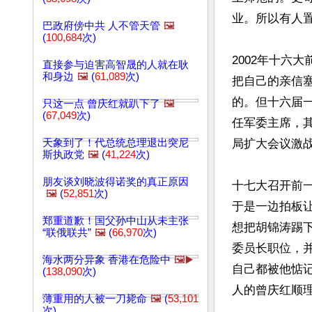
业。所以有人
巴政府傍中共 人不管天管
🖼️
(
100,684
次)
2002年十六
直接参与迫害高智晟的人就在耿
和身边
🖼️
(
61,089
次)
把自己的亲信
的。但十六届
只这一点 曾庆红就趴下了
🖼️
(
67,049
次)
任军委主席，其
天象到了！代总统总理退出突尼
局扩大会议激
斯执政党
🖼️
(
41,224
次)
朋友谈刘晓波得诺奖的真正原因
十七大召开前
🖼️
(
52,851
次)
于是一边拍板
郑重道歉！国父孙中山从未主张
想把胡锦涛踢
“联俄联共”
🖼️
(
66,970
次)
委员长职位，
海水两分异象 香港在危险中
🖼️▶️
自己都被他惦记
(
138,090
次)
人的曾庆红顺
薄重用的人被一刀毙命
🖼️
(
53,101
次)