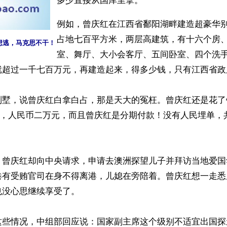
多少直接从国库里拿。
例如，曾庆红在江西省鄱阳湖畔建造超豪华
占地七百平方米，两层高建筑，有十六个房
想逃，马克思不干！
室、舞厅、大小会客厅、五间卧室、四个洗
就超过一千七百万元，再建造起来，得多少钱，只有江西省政府
别墅，说曾庆红白拿白占，那是天大的冤枉。曾庆红还是花了
没错，人民币二万元，而且曾庆红是分期付款！没有人民埋单，


，曾庆红却向中央请求，申请去澳洲探望儿子并拜访当地爱国
港有受贿官司在身不得离港，儿媳在旁陪着。曾庆红想一走悉
没心思继续享受了。

这些情况，中组部回应说：国家副主席这个级别不适宜出国探