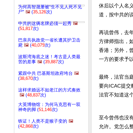
休后以个人名
为何高智晟屡被“生不见人死不见
尸”
🖼️
(
35,126
次)
道，按中共的说
中共的这俩名牌必须一起秀
🖼️
(
51,817
次)
再说曾伟，去年
巴亲共执政党一省长遭其护卫击
方律师指出，
毙
🖼️
(
40,079
次)
香港；另外，
波斯湾海底之迷！考古是人类最
一方的要求予以
苦的差事
🖼️
(
39,887
次)
紧跟中共 巴基斯坦政府垮台
🖼️
最终，法官当庭
(
38,670
次)
要向ICAC提
这样求婚远不如老江的方式奏效
法官不知道这个
🖼️
(
48,837
次)
大英博物馆：为何马克思有一双
神奇的脚 (
51,146
次)
至今曾伟也没
铁证！人类不是猴子变的
🖼️
(
42,868
次)
允许。党怎么