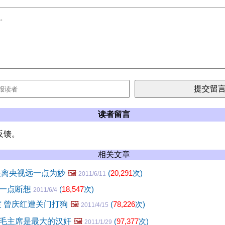
读者留言
反馈。
相关文章
是离央视远一点为妙
🖼️
(
20,291
次)
2011/6/11
的一点断想
(
18,547
次)
2011/6/4
渡 曾庆红遭关门打狗
🖼️
(
78,226
次)
2011/4/15
毛主席是最大的汉奸
🖼️
(
97,377
次)
2011/1/29