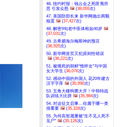
46. 纽约时报：钱云会之死匪夷所
思 引发众怒
🖼️
(
38,055
次)
47. 美国防部长来 新华网抛出两颗
核蛋
🖼️
(
37,427
次)
48. 解密9旬老中医体检如40岁
🖼️
(
37,031
次)
49. 古希腊海尔梅斯神的预言
(
36,925
次)
50. 新华网首页又犯原则性错误
🖼️
(
36,221
次)
51. 被饿死的朝鲜“憔悴女”与中国
女大学生 (
36,076
次)
52. 感动中国的外国人 花20年建古
汉字字库
🖼️
(
35,990
次)
53. 五角大楼狗窦大开！中韩特战
队训练大比拼
🖼️
(
35,984
次)
54. 对这征文启事…你属于哪一类
很重要
🖼️
(
35,328
次)
55. 为何高智晟屡被“生不见人死不
见尸”
🖼️
(
35,126
次)