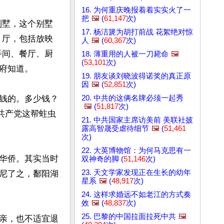
16. 为何重庆晚报着着实实火了一
把
🖼️
(
61,147
次)
别墅，这个别墅
17. 杨洁篪为胡打前战 花絮绝对惊
、厅，包括放映
人
🖼️
(
60,367
次)
手间、餐厅、厨
18. 薄重用的人被一刀毙命
🖼️
(
53,101
次)
知道。

19. 朋友谈刘晓波得诺奖的真正原
因
🖼️
(
52,851
次)
20. 中共的这俩名牌必须一起秀
钱的。多少钱？
🖼️
(
51,817
次)
共产党这帮蛀虫
21. 中共国家主席访美前 美联社披
露高智晟受虐待细节
🖼️
(
51,461
次)
22. 大英博物馆：为何马克思有一
华侨。其实当时
双神奇的脚 (
51,146
次)
23. 天文学家发现正在生长的幼年
尼了之，鄱阳湖
星系
🖼️
(
48,917
次)
24. 这样求婚远不如老江的方式奏
效
🖼️
(
48,837
次)
25. 巴黎的中国拉面拉死中共
🖼️
亲，也不适宜退