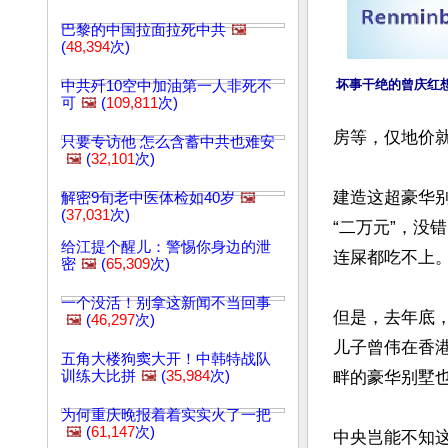
巴黎的中国拉面拉死中共
🖼️
(
48,394
次)
坏事干绝的曾庆红
中共歼10空中加油第一人非死不
可
🖼️
(
109,811
次)
房等，仅地价
只要专访他 怎么含蓄中共也难安
🖼️
(
32,101
次)
建造这超豪华
解密9旬老中医体检如40岁
🖼️
(
37,031
次)
“二万元”，
给江提个醒儿：警惕你身边的泄
连屎都吃不上。
密
🖼️
(
65,309
次)
一个没活！别拿这新闻不当回事
但是，去年底
🖼️
(
46,297
次)
儿子曾伟在香
五角大楼狗窦大开！中韩特战队
训练大比拼
🖼️
(
35,984
次)
畔的豪华别墅也
为何重庆晚报着着实实火了一把
🖼️
(
61,147
次)
中央岂能不知