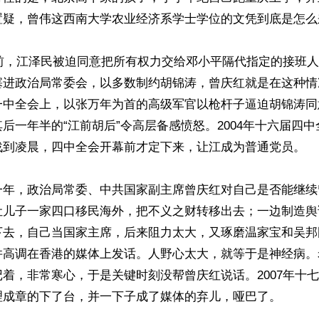
置疑，曾伟这西南大学农业经济系学士学位的文凭到底是怎么来
大前，江泽民被迫同意把所有权力交给邓小平隔代指定的接班
塞进政治局常委会，以多数制约胡锦涛，曾庆红就是在这种情
一中全会上，以张万年为首的高级军官以枪杆子逼迫胡锦涛同
后一年半的“江前胡后”令高层备感愤怒。2004年十六届四
战到凌晨，四中全会开幕前才定下来，让江成为普通党员。

一年，政治局常委、中共国家副主席曾庆红对自己是否能继续
让儿子一家四口移民海外，把不义之财转移出去；一边制造舆
下去，自己当国家主席，后来阻力太大，又琢磨温家宝和吴邦
并高调在香港的媒体上发话。人野心太大，就等于是神经病。
着，非常寒心，于是关键时刻没帮曾庆红说话。2007年十
理成章的下了台，并一下子成了媒体的弃儿，哑巴了。
