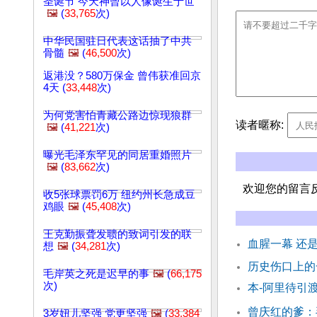
圣诞节 今天神曾以人像诞生于世
🖼️
(
33,765
次)
中华民国驻日代表这话抽了中共
骨髓
🖼️
(
46,500
次)
返港没？580万保金 曾伟获准回京
4天 (
33,448
次)
为何党害怕青藏公路边惊现狼群
读者暱称:
🖼️
(
41,221
次)
曝光毛泽东罕见的同居重婚照片
🖼️
(
83,662
次)
欢迎您的留言
收5张球票罚6万 纽约州长急成豆
鸡眼
🖼️
(
45,408
次)
王克勤振聋发聩的致词引发的联
血腥一幕 还
想
🖼️
(
34,281
次)
历史伤口上
毛岸英之死是迟早的事
🖼️
(
66,175
次)
本-阿里待引
曾庆红的爹：
3岁妞儿坚强 党更坚强
🖼️
(
33,384