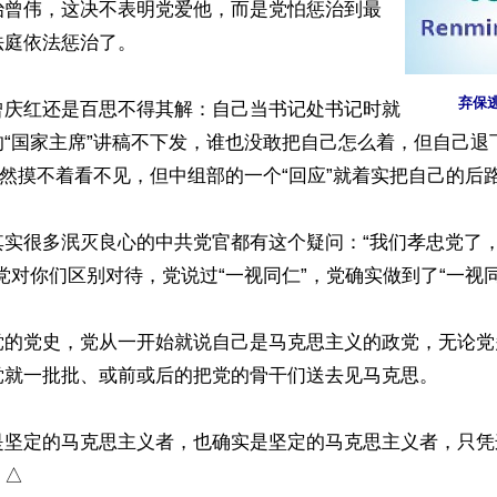
治曾伟，这决不表明党爱他，而是党怕惩治到最
庭依法惩治了。

弃保
曾庆红还是百思不得其解：自己当书记处书记时就
的“国家主席”讲稿不下发，谁也没敢把自己怎么着，但自己退
虽然摸不着看不见，但中组部的一个“回应”就着实把自己的后路
其实很多泯灭良心的中共党官都有这个疑问：“我们孝忠党了
党对你们区别对待，党说过“一视同仁”，党确实做到了“一视同仁
党的党史，党从一开始就说自己是马克思主义的政党，无论党
党就一批批、或前或后的把党的骨干们送去见马克思。

是坚定的马克思主义者，也确实是坚定的马克思主义者，只凭
△
