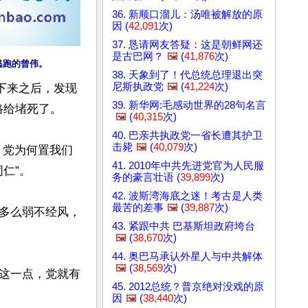
36. 新顺口溜儿：汤唯被解放的原
因 (
42,091
次)
37. 恳请网友答疑：这是朝鲜网还
是古巴网？
🖼️
(
41,876
次)
逃跑的曾伟。
38. 天象到了！代总统总理退出突
尼斯执政党
🖼️
(
41,224
次)
下来之后，发现
39. 新华网:毛感动世界的28句名言
给堵死了。

🖼️
(
40,315
次)
40. 巴亲共执政党一省长遭其护卫
击毙
🖼️
(
40,079
次)
，党为何置我们
41. 2010年中共先进党官为人民服
”。

务的豪言壮语 (
39,899
次)
42. 波斯湾海底之迷！考古是人类
最苦的差事
🖼️
(
39,887
次)
多么弱不经风，
43. 紧跟中共 巴基斯坦政府垮台
🖼️
(
38,670
次)
44. 奥巴马承认外星人与中共解体
🖼️
(
38,569
次)
这一点，党就有
45. 2012总统？普京绝对没戏的原
因
🖼️
(
38,440
次)