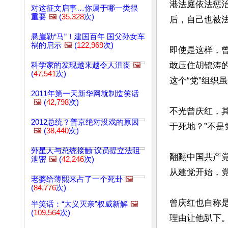
港法庭依法惩
对这征文启事…你属于哪一类很
重要
🖼️
(
35,328
次)
后，自己也被法
悬崖勒“马”！建国百年 国父孙女车
祸的启示
🖼️
(
122,969
次)
即使是这样，
敢压住胡锦涛
科学家的发现越来越令人沮丧
🖼️
(
47,541
次)
这个“党”组织
2011年第一天新华网就制造笑话
🖼️
(
42,798
次)
不光曾庆红，
2012总统？普京绝对没戏的原因
于死地？”不是
🖼️
(
38,440
次)
外星人与总统接触 议员提立法阻
翻翻中国共产
泄密
🖼️
(
42,246
次)
从建党开始，
老婆给薄熙来占了一个死卦
🖼️
(
84,776
次)
曾庆红也自称
半笑话：“大义灭亲”权威新解
🖼️
(
109,564
次)
理由让他趴下。