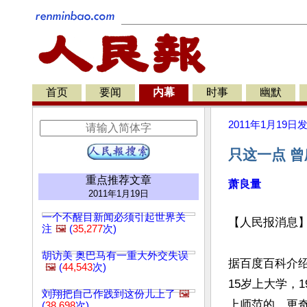
首页
要闻
内幕
时事
幽默
2011年1月19日
只这一点 
重点推荐文章
萧良量
2011年1月19日
一个不醒目新闻必须引起世界关
【人民报消息
注
🖼️
(
35,277
次)
胡访美 奥巴马有一重大外交失误
据百度百科介绍
🖼️
(
44,543
次)
15岁上大学，
刘翔把自己作践到这份儿上了
🖼️
上师范的。更
(
38,698
次)