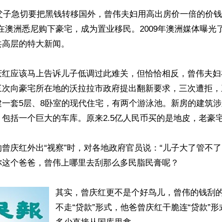
氏父子急切要把黑钱转移国外，曾伟夫妇用高出房价一倍的价钱3,
）在澳洲悉尼购下豪宅，成为置业移民。2009年澳洲媒体曝光
高层的特大新闻。

庆红应该马上告诉儿子低调过此难关，但恰恰相反，曾伟夫妇
三次向豪宅所在地的沃拉拉市政府提出翻新要求，三次遭拒，
建一套5层、8卧室的现代住宅，有两个游泳池。新房的建筑
包括一个巨大的车库。原来2.5亿人民币买的是地皮，老豪宅
曾庆红外出“视察”时，对各地政府官员说：“儿子大了管不了
这个爸爸，曾伟上哪里去刮那么多民脂民膏呢？

其实，曾庆红更不是个好鸟儿，曾伟的钱刮
不走“贷款”形式，他爸曾庆红干脆连“贷款”