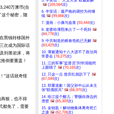
5. 半笑话：“大义灭亲”权威新解
🖼️
(
109,564
次)
240万澳币(合
6. 半笑话：最严格的调控为何继
了这个秘密，随
续
🖼️
(
99,666
次)
7. 漫画：小康与血浆 (
93,444
次)
8. 老婆给薄熙来占了一个死卦
🖼️
(
84,776
次)
在黑钱转移国外
9. 中共制造的粮食危机已无解
🖼️
(
83,429
次)
三次成为国际话
10. 薄被通知十八大进不了政治局
涉及到凿岩床，将
常委会 (
78,275
次)
推倒要重盖！

11. 江的军事"监督员"刘华清能闭
上眼睛了
🖼️
(
70,165
次)
12. 只这一点 曾庆红就趴下了
🖼️
！”这话就奇怪
(
67,049
次)
13. 郑重道歉！国父孙中山从未主
张“联俄联共”
🖼️
(
66,970
次)
14. 给江提个醒儿：警惕你身边的
的再狠，也不得
泄密
🖼️
(
65,309
次)
形式都免了，需要
15. 金钥匙！解动物集体离奇死亡
之迷
🖼️
(
62,706
次)