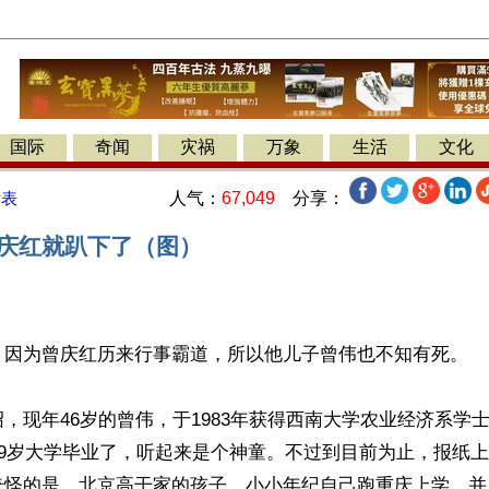
国际
奇闻
灾祸
万象
生活
文化
人气：
67,049
分享：
发表
曾庆红就趴下了（图）
】因为曾庆红历来行事霸道，所以他儿子曾伟也不知有死。

，现年46岁的曾伟，于1983年获得西南大学农业经济系学
19岁大学毕业了，听起来是个神童。不过到目前为止，报纸
奇怪的是，北京高干家的孩子，小小年纪自己跑重庆上学，并