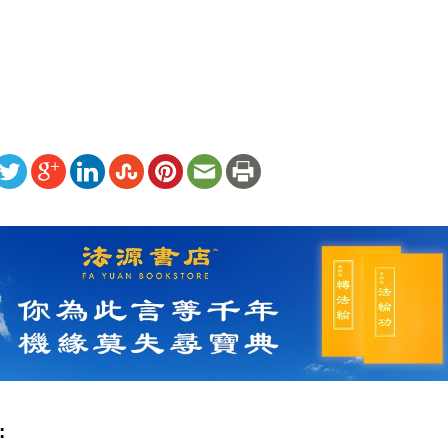
）
ww.renminbao.com/rmb/articles/2011/1/19/53964.html
: