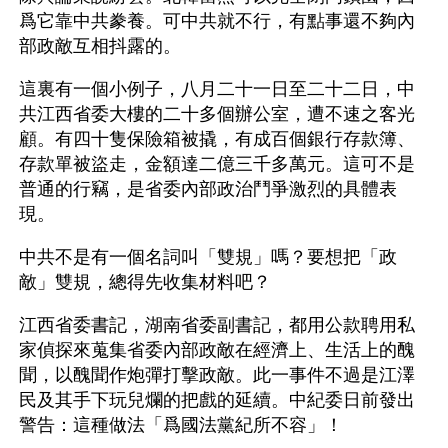
爲它靠中共豢養。可中共就不行，有點事還不夠內
部政敵互相抖露的。
這裏有一個小例子，八月二十一日至二十二日，中
共江西省委大樓的二十多個辦公室，遭不速之客光
顧。有四十隻保險箱被撬，有成百個銀行存款簿、
存款單被盜走，金額達二億三千多萬元。這可不是
普通的行竊，是省委內部政治鬥爭激烈的具體表
現。
中共不是有一個名詞叫「雙規」嗎？要想把「政
敵」雙規，總得先收集材料吧？
江西省委書記，湖南省委副書記，都用公款聘用私
家偵探來蒐集省委內部政敵在經濟上、生活上的醜
聞，以醜聞作炮彈打擊政敵。此一事件不過是江澤
民及其手下玩兒爛的把戲的延續。中紀委日前發出
警告：這種做法「爲國法黨紀所不容」！