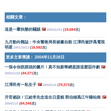
相關文章：
這是一羣快樂的竊賊
🖼️
(
19,684
次)
2002/12/31
九月動向雜誌：中央警衛局長祕書自殺 江澤民被評爲電視
明星
(
16,582
次)
2001/10/13
更多文章導讀：
2004年11月26日
一張令你跌跟頭的圖片！真不知新華網是誰這麼惡作劇
🖼️
(
44,271
次)
2004/11/18
江澤民有一私生子
🖼️
(
75,573
次)
2004/11/4
升官祕訣！江給李先念送生日蛋糕 郭伯雄爲江午睡站崗
🖼️
(
64,346
次)
2004/11/3