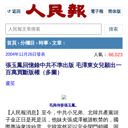
↺ 返回 
電子報
简体版
首頁
分欄目
時事
文章
›
›
›
：
2004年11月26日
發表
人氣：
66,023
張玉鳳回憶錄中共不準出版 毛澤東女兒願出一
百萬買斷版權（多圖）
盧笙
毛與侍妾張玉鳳。
【人民報消息】至今，中共小兄弟、北韓共產黨頭
子金正日是死是活，他妹夫張成澤被誰軟禁的，國
際輿論衆說紛雲。北韓當然可以完全閉門鎖國，因