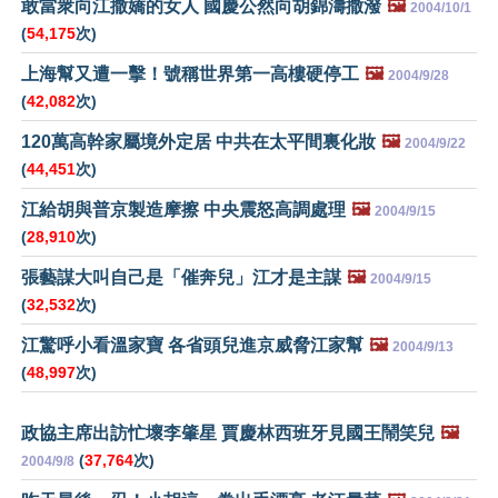
敢當衆向江撒嬌的女人 國慶公然向胡錦濤撒潑
🖼️
2004/10/1
(
54,175
次)
上海幫又遭一擊！號稱世界第一高樓硬停工
🖼️
2004/9/28
(
42,082
次)
120萬高幹家屬境外定居 中共在太平間裏化妝
🖼️
2004/9/22
(
44,451
次)
江給胡與普京製造摩擦 中央震怒高調處理
🖼️
2004/9/15
(
28,910
次)
張藝謀大叫自己是「催奔兒」江才是主謀
🖼️
2004/9/15
(
32,532
次)
江驚呼小看溫家寶 各省頭兒進京威脅江家幫
🖼️
2004/9/13
(
48,997
次)
政協主席出訪忙壞李肇星 賈慶林西班牙見國王鬧笑兒
🖼️
(
37,764
次)
2004/9/8