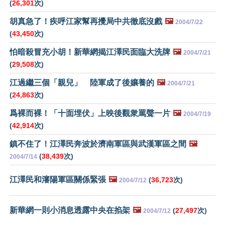
(
26,301
次)
胡真急了！疾呼江家幫再攪局中共徹底沒戲
🖼️
2004/7/22
(
43,450
次)
怕暗殺冒充小胡！新華網揭江澤民面臨大洗牌
🖼️
2004/7/21
(
29,508
次)
江過繼三個「親兒」 陸軍成了後孃養的
🖼️
2004/7/21
(
24,863
次)
爲裸而裸！「十面埋伏」上映後觀衆罵聲一片
🖼️
2004/7/19
(
42,914
次)
鎮不住了！江澤民奔波於濟南軍區與武漢軍區之間
🖼️
(
38,439
次)
2004/7/14
江澤民和瀋陽軍區關係緊張
🖼️
(
36,723
次)
2004/7/12
新華網一則小消息透露中央在掐架
🖼️
(
27,497
次)
2004/7/12