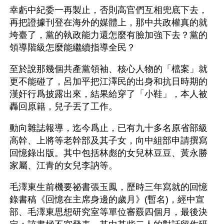
幸虧中紀委一再製止，否則高官們互相兜底下去，
再把證據刊登在海外的媒體上，那中共政權真的就
垮臺了，黨的執政能力還怎麼有臉加強下去？黨的
領導階級怎麼能繼續指導全民？
至於說那幾個共產黨領袖、核心人物的「檔案」就
更不能碰了，呂加平把江澤民的出身和抗日時期的
漢奸行爲披露出來，結果給穿了「小鞋」，本人被
轟回原籍，兒子丟了工作。 
動向雜誌報導，迄今爲止，已有九十多名原省部級
高幹、上將等老幹部及其子女，向中組部申請撰寫
回憶錄出版。其中包括林彪的女兒林豆豆、黃永勝
家屬、江青的女兒李訥等。
毛澤東生前機要祕書張玉鳳，歷時三年寫就的回憶
錄書稿《回憶在主席身邊的歲月》(暫名)，經中宣
部、毛澤東思想研究室等單位審覈四個月，最後決