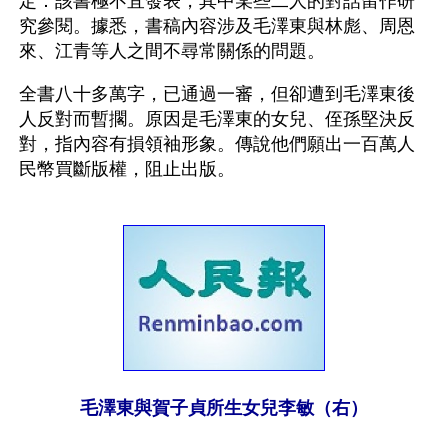
定：該書極不宜發表，其中某些二人的對話留作研
究參閱。據悉，書稿內容涉及毛澤東與林彪、周恩
來、江青等人之間不尋常關係的問題。
全書八十多萬字，已通過一審，但卻遭到毛澤東後
人反對而暫擱。原因是毛澤東的女兒、侄孫堅決反
對，指內容有損領袖形象。傳說他們願出一百萬人
民幣買斷版權，阻止出版。
毛澤東與賀子貞所生女兒李敏（右）