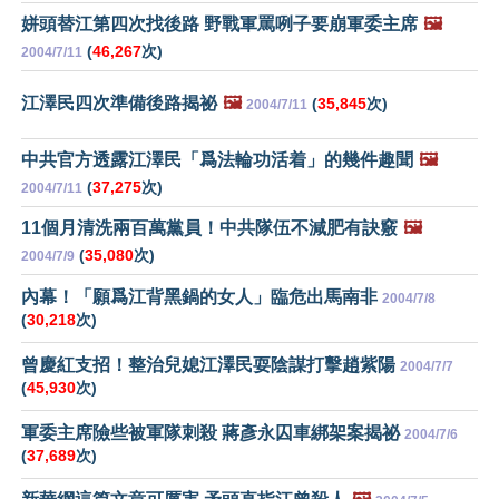
姘頭替江第四次找後路 野戰軍罵咧子要崩軍委主席
🖼️
(
46,267
次)
2004/7/11
江澤民四次準備後路揭祕
🖼️
(
35,845
次)
2004/7/11
中共官方透露江澤民「爲法輪功活着」的幾件趣聞
🖼️
(
37,275
次)
2004/7/11
11個月清洗兩百萬黨員！中共隊伍不減肥有訣竅
🖼️
(
35,080
次)
2004/7/9
內幕！「願爲江背黑鍋的女人」臨危出馬南非
2004/7/8
(
30,218
次)
曾慶紅支招！整治兒媳江澤民耍陰謀打擊趙紫陽
2004/7/7
(
45,930
次)
軍委主席險些被軍隊刺殺 蔣彥永囚車綁架案揭祕
2004/7/6
(
37,689
次)