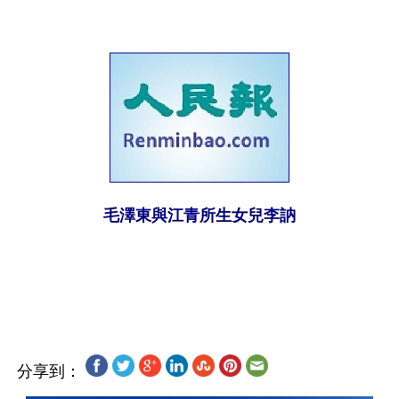
毛澤東與江青所生女兒李訥
分享到：