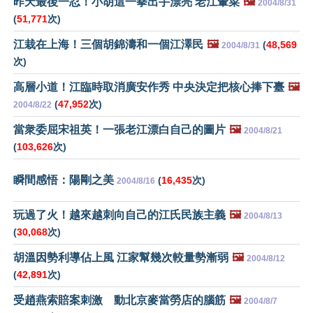
昨天最後一忍！小胡這一拳出手漂亮 老江暈菜
🖼️
2004/8/31
(
51,771
次)
江栽在上海！三個胡錦濤和一個江澤民
🖼️
(
48,569
2004/8/31
次)
高層小道！江臨時取消廣安作秀 中央決定把核心捧下臺
🖼️
(
47,952
次)
2004/8/22
當衆委屈宋祖英！一張老江漂白自己的圖片
🖼️
2004/8/21
(
103,626
次)
瞬間感悟：陽剛之美
(
16,435
次)
2004/8/16
玩過了火！越來越刺向自己的江氏民族主義
🖼️
2004/8/13
(
30,068
次)
胡溫因勢利導佔上風 江家幫幾次較量勢漸弱
🖼️
2004/8/12
(
42,891
次)
受趙燕索賠案刺激 動北京麥當勞店的腦筋
🖼️
2004/8/7