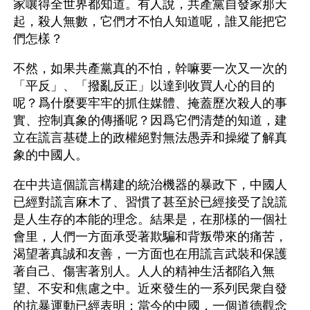
家嚷得全世界都知道。有人說，共產黨自發家那天
起，殺人無數，它們才不怕人知道呢，誰又能把它
們怎樣？
不然，如果共產黨真的不怕，幹嘛要一次又一次的
「平反」、「撥亂反正」以達到收買人心的目的
呢？爲什麼要牢牢的抓住媒體、掩蓋歷次殺人的事
實、控制真象的傳播呢？因爲它們清楚的知道，建
立在謊言基礎上的政權絕對無法愚弄和操縱了解真
象的中國人。
在中共這個謊言構建的統治機器的暴政下，中國人
已經對謊言麻木了、習慣了甚至於已經接受了說謊
是人生存的本能的理念。結果是，在那樣的一個社
會里，人們一方面承受著欺騙和背叛帶來的痛苦，
渴望著真誠和友善，一方面也在用謊言武裝和保護
著自己、傷害著別人。人人的精神生活都陷入無
望、不安和焦慮之中。近來發生的一系列民衆自發
的抗暴運動已經表明：當今的中國，一個道德觀念