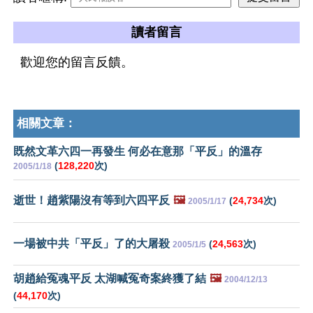
讀者留言
歡迎您的留言反饋。
相關文章：
既然文革六四一再發生 何必在意那「平反」的溫存
(
128,220
次)
2005/1/18
逝世！趙紫陽沒有等到六四平反
🖼️
(
24,734
次)
2005/1/17
一場被中共「平反」了的大屠殺
(
24,563
次)
2005/1/5
胡趙給冤魂平反 太湖喊冤奇案終獲了結
🖼️
2004/12/13
(
44,170
次)