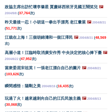
政協主席出訪忙壞李肇星 賈慶林西班牙見國王鬧笑兒
🖼️
(
37,764
次)
2004/9/8
昨天最後一忍！小胡這一拳出手漂亮 老江暈菜
🖼️
2004/8/31
(
51,771
次)
江栽在上海！三個胡錦濤和一個江澤民
🖼️
(
48,569
2004/8/31
次)
高層小道！江臨時取消廣安作秀 中央決定把核心捧下臺
🖼️
(
47,952
次)
2004/8/22
當衆委屈宋祖英！一張老江漂白自己的圖片
🖼️
2004/8/21
(
103,626
次)
瞬間感悟：陽剛之美
(
16,435
次)
2004/8/16
玩過了火！越來越刺向自己的江氏民族主義
🖼️
2004/8/13
(
30,068
次)