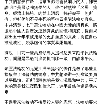
中共的惡夢在於，這羣看似最善良弱小的人，卻被
證明也是最頑強無畏的人，他們雖然被「名譽上搞
臭、經濟上搞垮、肉體上消磨」搞得幾乎一無所
有，但卻仍能不畏生死的堅持四處講法輪功真象。
中共清楚，七千萬法輪功在中國大陸的講真象，將
激起中國人對歷次運動真象的回憶和憤怒，從而揭
露出五十年來被掩藏的更多血腥的真象，將使自己
撒謊成性、殘暴虛僞的本質暴露無遺。
據說，目前一些高層領導人提出想要立刻平反法輪
功，問題是罪魁到底要抓到哪一級，由誰來平反。
鎮壓法輪功的元兇江澤民提出的條件是殺了那些直
接殺害了法輪功的警察，中共想法辦一批省級要員
以平民憤。正所謂殺你的是我江澤民和中共，平反
你的還是我江澤民和偉光正，連平反條件還是我來
定。
不過看來法輪功不接受殺人犯的恩惠，法輪功要求