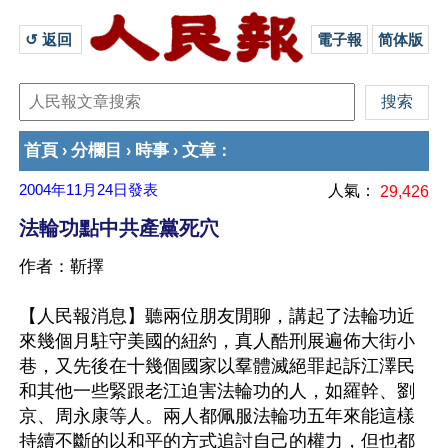
↺ 返回 
電子報
简体版
首頁
分欄目
時事
文章
›
›
›
：
2004年11月24日
發表
人氣：
29,426
法輪功點中共產黨死穴
作者：靳擇
【人民報消息】聽兩位朋友閒聊，講起了法輪功近
來幾個月駐守美國的紐約，真人酷刑展遍佈大街小
巷，又先後在十幾個國家以羣體滅絕罪起訴江澤民
和其他一些緊跟老江迫害法輪功的人，如羅幹、劉
京、周永康等人。兩人都佩服法輪功五年來能這樣
持續不斷的以和平的方式追討自己的權力，但也都