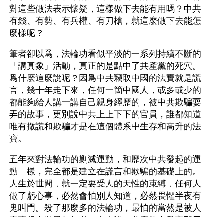
對這些做法表示懷疑，這樣做下去能有用嗎？中共
有錢、有勢、有兵權、有刀槍，就這麼做下去能怎
麼樣呢？
筆者卻以爲，法輪功看似平淡的一系列持續不斷的
「講真象」活動，真正的是點中了共產黨的死穴。
爲什麼這麼說呢？因爲中共竊取中國的法寶就是謊
言，幾十年走下來，任何一箇中國人，或多或少的
都能夠給人講一講自己親身經歷的，被中共欺騙耍
弄的故事，更別說中共上上下下的官員，誰都知道
唯有撒謊和欺騙才是在這個體系中生存和高升的法
寶。
五年來對法輪功的剿滅運動，和歷次中共發起的運
動一樣，完全都是建立在謊言和欺騙的基礎上的。
人生於世間，就一定要受人的天性的束縛，任何人
做了虧心事，必然會怕別人知道，必然畏懼半夜有
鬼叫門。殺了那麼多的法輪功，最怕的當然是被人