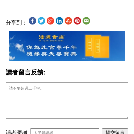
分享到：
讀者留言反饋:
讀者暱稱: