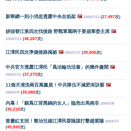
新華網一則小消息透露中央在掐架
🖼️
(
27,497
次)
2004/7/12
姘頭替江第四次找後路 野戰軍罵咧子要崩軍委主席
🖼️
(
46,267
次)
2004/7/11
江澤民四次準備後路揭祕
🖼️
(
35,845
次)
2004/7/11
中共官方透露江澤民「爲法輪功活着」的幾件趣聞
🖼️
(
37,275
次)
2004/7/11
11個月清洗兩百萬黨員！中共隊伍不減肥有訣竅
🖼️
(
35,080
次)
2004/7/9
內幕！「願爲江背黑鍋的女人」臨危出馬南非
2004/7/8
(
30,218
次)
曾慶紅支招！整治兒媳江澤民耍陰謀打擊趙紫陽
2004/7/7
(
45,930
次)