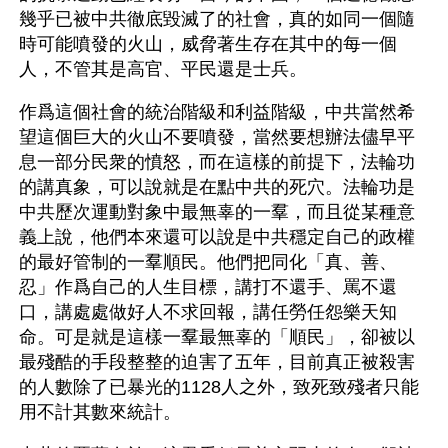
幾乎已被中共徹底毀滅了的社會，真的如同一個隨
時可能噴發的火山，威脅著生存在其中的每一個
人，不管其是高官、平民還是士兵。
作爲這個社會的統治階級和利益階級，中共當然希
望這個巨大的火山不要噴發，當然要想辦法儘早平
息一部分民衆的憤怒，而在這樣的前提下，法輪功
的講真象，可以說就是在點中共的死穴。法輪功是
中共歷次運動對象中最無辜的一羣，而且從某種意
義上說，他們本來還可以說是中共穩定自己的政權
的最好管制的一羣順民。他們把同化「真、善、
忍」作爲自己的人生目標，講打不還手、罵不還
口，講處處做好人不求回報，講任勞任怨樂天知
命。可是就是這樣一羣最無辜的「順民」，卻被以
最殘酷的手段整整的迫害了五年，目前真正被殺害
的人數除了已暴光的1128人之外，致死致殘者只能
用不計其數來統計。