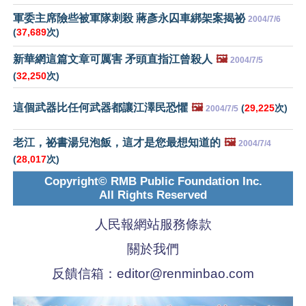
軍委主席險些被軍隊刺殺 蔣彥永囚車綁架案揭祕
2004/7/6
(
37,689
次)
新華網這篇文章可厲害 矛頭直指江曾殺人
🖼️
2004/7/5
(
32,250
次)
這個武器比任何武器都讓江澤民恐懼
🖼️
(
29,225
次)
2004/7/5
老江，祕書湯兒泡飯，這才是您最想知道的
🖼️
2004/7/4
(
28,017
次)
Copyright© RMB Public Foundation Inc.
All Rights Reserved
人民報網站服務條款
關於我們
反饋信箱：
editor@renminbao.com