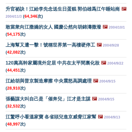
升官祕訣！江給李先念送生日蛋糕 郭伯雄爲江午睡站崗
🖼️
(
64,346
次)
2004/11/3
敢當衆向江撒嬌的女人 國慶公然向胡錦濤撒潑
🖼️
2004/10/1
(
54,175
次)
上海幫又遭一擊！號稱世界第一高樓硬停工
🖼️
2004/9/28
(
42,082
次)
120萬高幹家屬境外定居 中共在太平間裏化妝
🖼️
2004/9/22
(
44,451
次)
江給胡與普京製造摩擦 中央震怒高調處理
🖼️
2004/9/15
(
28,910
次)
張藝謀大叫自己是「催奔兒」江才是主謀
🖼️
2004/9/15
(
32,532
次)
江驚呼小看溫家寶 各省頭兒進京威脅江家幫
🖼️
2004/9/13
(
48,997
次)