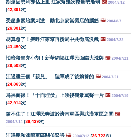
胡溫因勢利導佔上風 江家幫幾次較量勢漸弱
🖼️
2004/8/12
(
42,891
次)
受趙燕索賠案刺激 動北京麥當勞店的腦筋
🖼️
2004/8/7
(
26,301
次)
胡真急了！疾呼江家幫再攪局中共徹底沒戲
🖼️
2004/7/22
(
43,450
次)
怕暗殺冒充小胡！新華網揭江澤民面臨大洗牌
🖼️
2004/7/21
(
29,508
次)
江過繼三個「親兒」 陸軍成了後孃養的
🖼️
2004/7/21
(
24,863
次)
爲裸而裸！「十面埋伏」上映後觀衆罵聲一片
🖼️
2004/7/19
(
42,914
次)
鎮不住了！江澤民奔波於濟南軍區與武漢軍區之間
🖼️
(
38,439
次)
2004/7/14
江澤民和瀋陽軍區關係緊張
🖼️
(
36,723
次)
2004/7/12