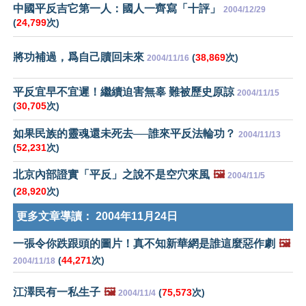
中國平反吉它第一人：國人一齊寫「十評」
2004/12/29
(
24,799
次)
將功補過，爲自己贖回未來
(
38,869
次)
2004/11/16
平反宜早不宜遲！繼續迫害無辜 難被歷史原諒
2004/11/15
(
30,705
次)
如果民族的靈魂還未死去──誰來平反法輪功？
2004/11/13
(
52,231
次)
北京內部證實「平反」之說不是空穴來風
🖼️
2004/11/5
(
28,920
次)
更多文章導讀：
2004年11月24日
一張令你跌跟頭的圖片！真不知新華網是誰這麼惡作劇
🖼️
(
44,271
次)
2004/11/18
江澤民有一私生子
🖼️
(
75,573
次)
2004/11/4