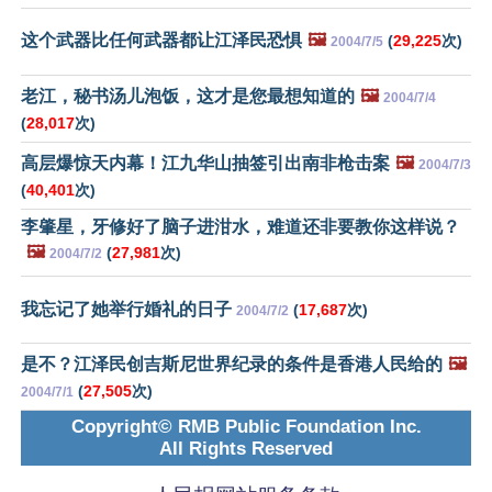
这个武器比任何武器都让江泽民恐惧
🖼️
(
29,225
次)
2004/7/5
老江，秘书汤儿泡饭，这才是您最想知道的
🖼️
2004/7/4
(
28,017
次)
高层爆惊天内幕！江九华山抽签引出南非枪击案
🖼️
2004/7/3
(
40,401
次)
李肇星，牙修好了脑子进泔水，难道还非要教你这样说？
🖼️
(
27,981
次)
2004/7/2
我忘记了她举行婚礼的日子
(
17,687
次)
2004/7/2
是不？江泽民创吉斯尼世界纪录的条件是香港人民给的
🖼️
(
27,505
次)
2004/7/1
Copyright© RMB Public Foundation Inc.
All Rights Reserved