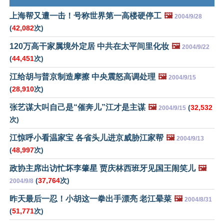
上海帮又遭一击！号称世界第一高楼硬停工
🖼️
2004/9/28
(
42,082
次)
120万高干家属境外定居 中共在太平间里化妆
🖼️
2004/9/22
(
44,451
次)
江给胡与普京制造摩擦 中央震怒高调处理
🖼️
2004/9/15
(
28,910
次)
张艺谋大叫自己是“催奔儿”江才是主谋
🖼️
(
32,532
2004/9/15
次)
江惊呼小看温家宝 各省头儿进京威胁江家帮
🖼️
2004/9/13
(
48,997
次)
政协主席出访忙坏李肇星 贾庆林西班牙见国王闹笑儿
🖼️
(
37,764
次)
2004/9/8
昨天最后一忍！小胡这一拳出手漂亮 老江晕菜
🖼️
2004/8/31
(
51,771
次)