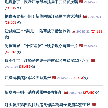
胡真急了！疾呼江家帮再搅局中共彻底没戏
🖼️
2004/7/22
(
43,450
次)
怕暗杀冒充小胡！新华网揭江泽民面临大洗牌
🖼️
2004/7/21
(
29,508
次)
江过继三个“亲儿” 陆军成了后娘养的
🖼️
(
24,863
2004/7/21
次)
为裸而裸！“十面埋伏”上映后观众骂声一片
🖼️
2004/7/19
(
42,913
次)
镇不住了！江泽民奔波于济南军区与武汉军区之间
🖼️
(
38,439
次)
2004/7/14
江泽民和沈阳军区关系紧张
🖼️
(
36,723
次)
2004/7/12
新华网一则小消息透露中央在掐架
🖼️
(
27,497
次)
2004/7/12
姘头替江第四次找后路 野战军骂咧子要崩军委主席
🖼️