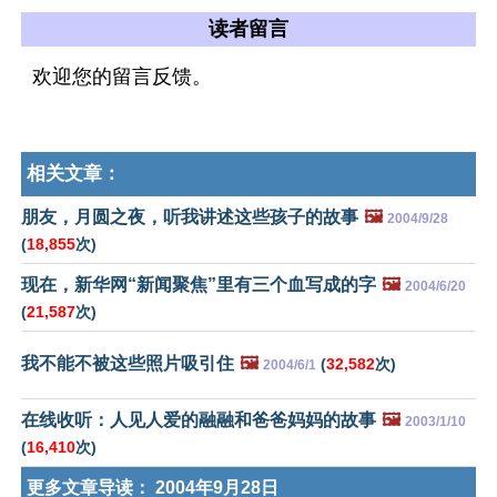
读者留言
欢迎您的留言反馈。
相关文章：
朋友，月圆之夜，听我讲述这些孩子的故事
🖼️
2004/9/28
(
18,855
次)
现在，新华网“新闻聚焦”里有三个血写成的字
🖼️
2004/6/20
(
21,587
次)
我不能不被这些照片吸引住
🖼️
(
32,582
次)
2004/6/1
在线收听：人见人爱的融融和爸爸妈妈的故事
🖼️
2003/1/10
(
16,410
次)
更多文章导读：
2004年9月28日