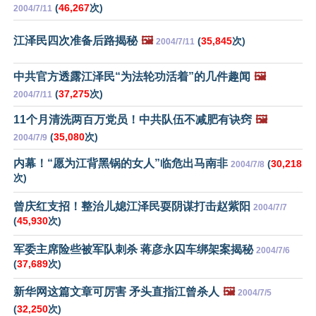
(
46,267
次)
2004/7/11
江泽民四次准备后路揭秘
🖼️
(
35,845
次)
2004/7/11
中共官方透露江泽民“为法轮功活着”的几件趣闻
🖼️
(
37,275
次)
2004/7/11
11个月清洗两百万党员！中共队伍不减肥有诀窍
🖼️
(
35,080
次)
2004/7/9
内幕！“愿为江背黑锅的女人”临危出马南非
(
30,218
2004/7/8
次)
曾庆红支招！整治儿媳江泽民耍阴谋打击赵紫阳
2004/7/7
(
45,930
次)
军委主席险些被军队刺杀 蒋彦永囚车绑架案揭秘
2004/7/6
(
37,689
次)
新华网这篇文章可厉害 矛头直指江曾杀人
🖼️
2004/7/5
(
32,250
次)