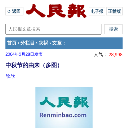
↺ 返回 
电子报
正體版
首页
分栏目
灾祸
文章
›
›
›
：
2004年9月28日
发表
人气：
28,998
中秋节的由来（多图）
欣欣