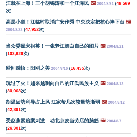
江栽在上海！三个胡锦涛和一个江泽民
🖼️
(
48,569
2004/8/31
次)
高层小道！江临时取消广安作秀 中央决定把核心捧下台
🖼️
(
47,952
次)
2004/8/22
当众委屈宋祖英！一张老江漂白自己的图片
🖼️
2004/8/21
(
103,626
次)
瞬间感悟：阳刚之美
(
16,435
次)
2004/8/16
玩过了火！越来越刺向自己的江氏民族主义
🖼️
2004/8/13
(
30,068
次)
胡温因势利导占上风 江家帮几次较量势渐弱
🖼️
2004/8/12
(
42,891
次)
受赵燕索赔案刺激 动北京麦当劳店的脑筋
🖼️
2004/8/7
(
26,301
次)