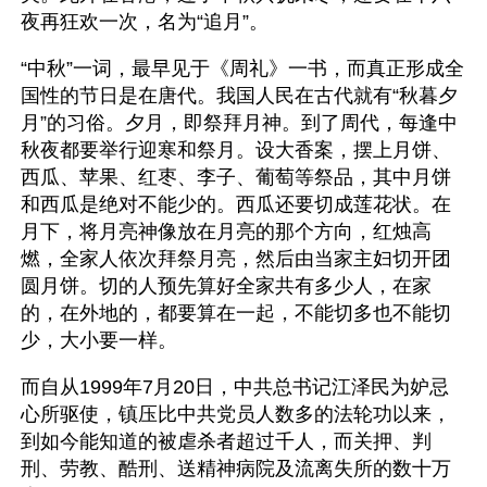
夜再狂欢一次，名为“追月”。
“中秋”一词，最早见于《周礼》一书，而真正形成全
国性的节日是在唐代。我国人民在古代就有“秋暮夕
月”的习俗。夕月，即祭拜月神。到了周代，每逢中
秋夜都要举行迎寒和祭月。设大香案，摆上月饼、
西瓜、苹果、红枣、李子、葡萄等祭品，其中月饼
和西瓜是绝对不能少的。西瓜还要切成莲花状。在
月下，将月亮神像放在月亮的那个方向，红烛高
燃，全家人依次拜祭月亮，然后由当家主妇切开团
圆月饼。切的人预先算好全家共有多少人，在家
的，在外地的，都要算在一起，不能切多也不能切
少，大小要一样。
而自从1999年7月20日，中共总书记江泽民为妒忌
心所驱使，镇压比中共党员人数多的法轮功以来，
到如今能知道的被虐杀者超过千人，而关押、判
刑、劳教、酷刑、送精神病院及流离失所的数十万