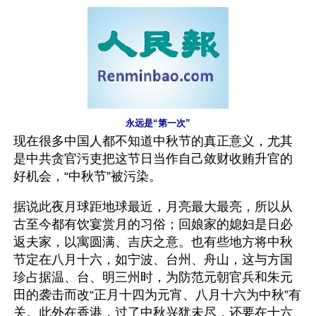
永远是“第一次”
现在很多中国人都不知道中秋节的真正意义，尤其
是中共贪官污吏把这节日当作自己敛财收贿升官的
好机会，“中秋节”被污染。
据说此夜月球距地球最近，月亮最大最亮，所以从
古至今都有饮宴赏月的习俗；回娘家的媳妇是日必
返夫家，以寓圆满、吉庆之意。也有些地方将中秋
节定在八月十六，如宁波、台州、舟山，这与方国
珍占据温、台、明三州时，为防范元朝官兵和朱元
田的袭击而改“正月十四为元宵、八月十六为中秋”有
关。此外在香港，过了中秋兴犹未尽，还要在十六