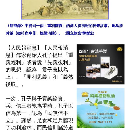
《勸戒錄》中提到一個「重利輕義」的商人得福報的神奇故事。圖為清 
黃鉞《徵符康阜冊．槐徑清陰》。（國立故宮博物院）
【人民報消息】【人民報消
息】儒家創始人孔子提出「重
義輕利」或者說「先義後利」
的思想，認為「君子義以為
上」、「見利思義」和「義然
後取」。

一次，孔子與子貢談論食、
兵、信三者孰為重時，孔子以
信為第一，認為「民無信不
立」。顯然，足食和足兵體現
了功利追求，而民信則屬於道