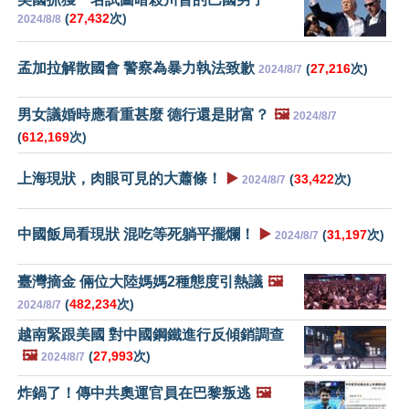
(
27,432
次)
2024/8/8
孟加拉解散國會 警察為暴力執法致歉
(
27,216
次)
2024/8/7
男女議婚時應看重甚麼 德行還是財富？
🖼️
2024/8/7
(
612,169
次)
上海現狀，肉眼可見的大蕭條！
▶️
(
33,422
次)
2024/8/7
中國飯局看現狀 混吃等死躺平擺爛！
▶️
(
31,197
次)
2024/8/7
臺灣摘金 倆位大陸媽媽2種態度引熱議
🖼️
(
482,234
次)
2024/8/7
越南緊跟美國 對中國鋼鐵進行反傾銷調查
🖼️
(
27,993
次)
2024/8/7
炸鍋了！傳中共奧運官員在巴黎叛逃
🖼️