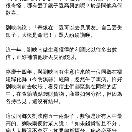
很奇怪，哪有丟了銀子還高興的呢？於是問他為何
歡喜。

劉映南說：「寄銀在，還可以去見朋友。自己丟失
銀子，大概是命吧！」眾人紛紛讚嘆。

這一年，劉映南做生意獲得的利潤比以往多出數
倍，正好補償他所丟失的錢財。

嘉慶十四年，與劉映南有生意往來的一位同鄉在福
建歸化縣（今明溪縣）經商，忽然生了重病。恰好
劉映南前去收賬，看見債主們都聚集在同鄉的店
中，在查驗清點錢財貨物，商量如何分配，但因為
各持己見，還沒有結果。

這位同鄉欠劉映南五十兩銀子，數額是所有人中最
高的。劉映南便對眾人說：「如果錢貨暫且不分，
病人大概還不會死；如果錢貨驟分，病者必死無