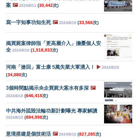
案
🖼️
(
30,442
次)
2024/8/11
寫一字知事功知生死
🖼️
(
33,566
次)
2024/8/10
揭買屍案律師指「更高層介入」擔憂個人安
全
(
1,518,933
次)
2024/8/10
河南「搶回」富士康 5萬失業大軍湧入！
▶️
2024/8/10
(
34,080
次)
3個時間點揭示央企買屍大案水有多深
🖼️
(
646,418
次)
2024/8/10
中共海外詆毀法輪功新計劃曝光 專家解讀
(
894,998
次)
2024/8/10
意境搭建是個技術活
🖼️
(
827,285
次)
2024/8/10