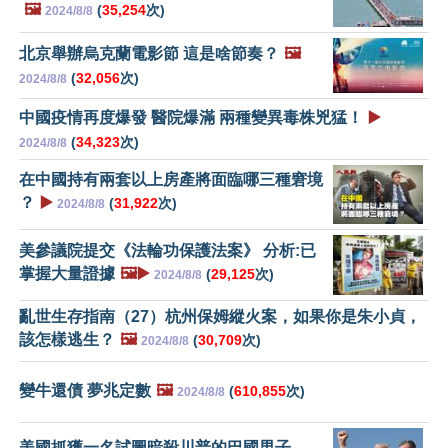
🖼️
(
35,254
次)
2024/8/8
北京舉辦烏克蘭電影節 這是啥節奏？
🖼️
(
32,056
次)
2024/8/8
中國疫情再度爆發 醫院爆滿 兩種變異毒株兇猛！
▶️
(
34,323
次)
2024/8/8
在中國持有兩套以上房產將面臨哪三種窘境
？
▶️
(
31,922
次)
2024/8/8
美參議院提交《法輪功保護法案》 分析:已
掌握大量證據
🖼️▶️
(
29,125
次)
2024/8/8
亂世生存指南（27）杭州保姆縱火案，如果你是朱小貞，
該怎樣逃生？
🖼️
(
30,709
次)
2024/8/8
變牛還債 夢兆定數
🖼️
(
610,855
次)
2024/8/8
美國抓獲一名試圖暗殺川普的巴國男子