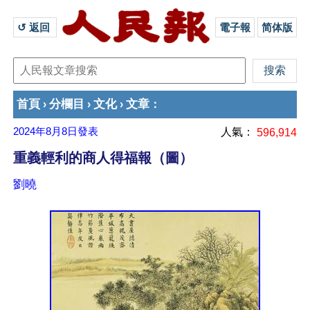
↺ 返回 
電子報
简体版
首頁
分欄目
文化
文章
›
›
›
：
2024年8月8日
發表
人氣：
596,914
重義輕利的商人得福報（圖）
劉曉