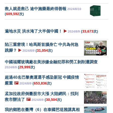
救人就是救己 途中施藥最終得善報
2024/8/10
(
609,592
次)
遍地水災 洪水淹了大半個中國！
▶️
(
33,673
次)
2024/8/9
陷三重窘境！哈馬斯首腦身亡 中共為何急
跳腳？
▶️
(
31,054
次)
2024/8/9
中國福耀玻璃廠在美涉嫌金融犯罪和勞工剝削遭調查
(
29,999
次)
2024/8/9
超過40名巴黎奧運選手感染新冠 中國疫情
嚴重
🖼️
(
653,836
次)
2024/8/9
孟加拉政府倒臺股市大漲 大陸網民：找到
救市辦法了
🖼️
(
30,504
次)
2024/8/9
我的鄉愁在臺灣（6）在泰國芭堤雅講真相