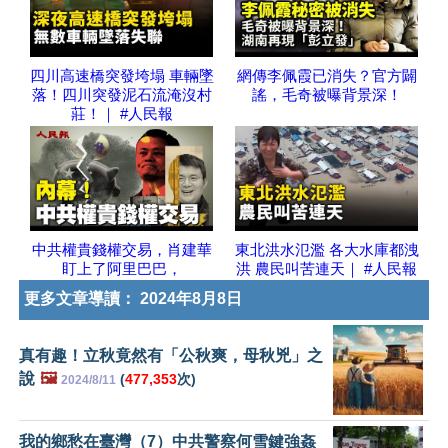
四川高速橋突發垮塌 車輛墜
網傳李佩霞已消失？官方闢
落！四川突發泥石流淹沒村
謠，毛奇被曝背景深！
莊！｜ #人民報
中共權貴錢權交易，肖建華
東北洪水氾濫 各大水庫都洩
盯上了阿里巴巴，
洪 農民叫苦連天｜ #人民報
更多文章導讀：
2024年8月8日
真有趣！立秋竟然有「公秋爽，母秋兇」之
說
🖼️
(
477,353
次)
2024/8/11
我的鄉愁在臺灣（7）中共警察何雪鍵強姦