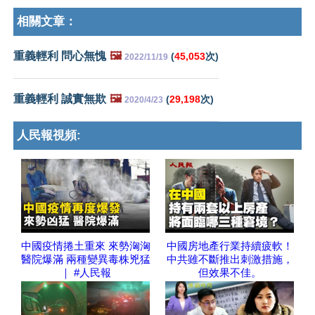
相關文章：
重義輕利 問心無愧
🖼️
(
45,053
次)
2022/11/19
重義輕利 誠實無欺
🖼️
(
29,198
次)
2020/4/23
人民報視頻:
中國疫情捲土重來 來勢洶洶
中國房地產行業持續疲軟！
醫院爆滿 兩種變異毒株兇猛
中共雖不斷推出刺激措施，
｜ #人民報
但效果不佳。