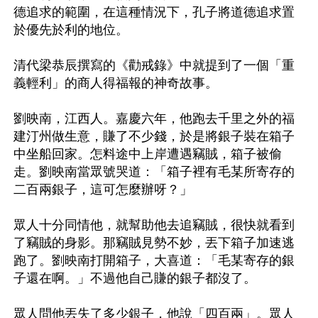
德追求的範圍，在這種情況下，孔子將道德追求置
於優先於利的地位。

清代梁恭辰撰寫的《勸戒錄》中就提到了一個「重
義輕利」的商人得福報的神奇故事。

劉映南，江西人。嘉慶六年，他跑去千里之外的福
建汀州做生意，賺了不少錢，於是將銀子裝在箱子
中坐船回家。怎料途中上岸遭遇竊賊，箱子被偷
走。劉映南當眾號哭道：「箱子裡有毛某所寄存的
二百兩銀子，這可怎麼辦呀？」

眾人十分同情他，就幫助他去追竊賊，很快就看到
了竊賊的身影。那竊賊見勢不妙，丟下箱子加速逃
跑了。劉映南打開箱子，大喜道：「毛某寄存的銀
子還在啊。」不過他自己賺的銀子都沒了。

眾人問他丟失了多少銀子，他說「四百兩」。眾人