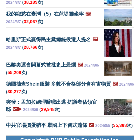
(
38,189
次)
2024/8/7
我的鄉愁在臺灣（5）在芭堤雅坐牢
🖼️
(
32,067
次)
2024/8/7
哈里斯正式贏得民主黨總統候選人提名
🖼️
(
28,766
次)
2024/8/7
巴黎奧運會開幕式被批史上最爛
🖼️
2024/8/6
(
55,208
次)
德國抽查Shein服裝 多數不合格部分含有害物質
🖼️
2024/8/6
(
30,277
次)
突發：孟加拉總理辭職出逃 抗議者佔領官
邸
🖼️▶️
(
29,948
次)
2024/8/6
中共官場摜蛋躺平 舉國上下習式蕭條
🖼️
(
35,368
次)
2024/8/5