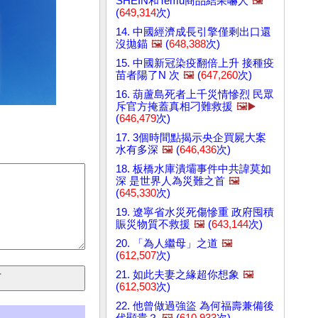
SHEIN和Temu商品結果嚇人
🖼️
(
649,314
次)
14. 中國經濟成長引擎僅剩出口還
沒拋錨
🖼️
(
648,388
次)
15. 中國新冠染疫翻倍上升 接種疫
苗者陽了N 次
🖼️
(
647,260
次)
16. 葫蘆島死者上千災情慘烈 民眾
斥官方掩蓋真相刁難救援
🖼️▶️
(
646,479
次)
17. 3個時間點揭示央企買屍大案
水有多深
🖼️
(
646,436
次)
18. 板橋水庫潰壩事件中共諱莫如
深 是世界人為災難之首
🖼️
(
645,330
次)
19. 遼寧省水災死傷慘重 政府囤積
賑災物質不救援
🖼️
(
643,144
次)
20. 「為人繼母」之道
🖼️
(
612,507
次)
21. 如此夫妻之緣超你想象
🖼️
(
612,503
次)
22. 他曾做過強盜 為何福壽兼備後
代顯貴？
🖼️
(
610,933
次)