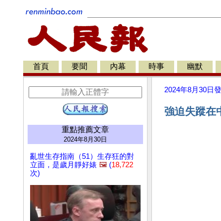
首頁
要聞
內幕
時事
幽默
2024年8月30日
強迫失蹤在
重點推薦文章
2024年8月30日
亂世生存指南（51）生存狂的對
立面，是歲月靜好婊
🖼️
(
18,722
次)