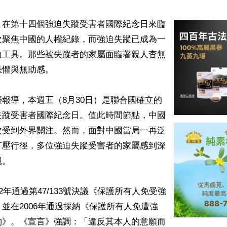
】在第十四個強迫失蹤受害者國際紀念日來臨
次聚焦中國的人權紀錄，而強迫失蹤已成為一
迫工具。那些被失蹤者的家屬面臨著親人杳無
懼與無助感。

報導，本週五（8月30日）是聯合國確立的
失蹤受害者國際紀念日。值此時間節點，中國
次受到外界關注。然而，面對中國當局一再泛
打壓行徑，多位強迫失蹤受害者的家屬感到深
。

2年通過第47/133號決議《保護所有人免受強
並在2006年通過採納《保護所有人免遭強
約》。《宣言》強調：「違反其本人的意願而