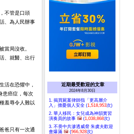
，不管是口頭
話、為人民辦事
被當局沒收。
活、就醫、出行
生活在恐懼中，
近期最受歡迎的文章
2024年8月30日
身患癌症，每次
1. 揭買屍案律師指「更高層介
種羞辱令人難以
入」擔憂個人安全 (
1,518,953
次)
2. 華人移民：女兒成為神韻實習
演奏員的故事
🖼️
(
1,038,868
次)
3. 不畏中共滲透威脅 朱虞夫歡迎
爸爸只有一次通
會爆滿
🖼️
(
966,928
次)