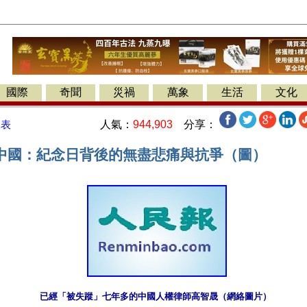
國際
奇聞
災禍
萬象
生活
文化
人氣：
944,903
分享：
發表
中國：紀念日背後的無盡悲痛與抗爭（圖）
已經「被失蹤」七年多的中國人權律師高智晟（網絡圖片）