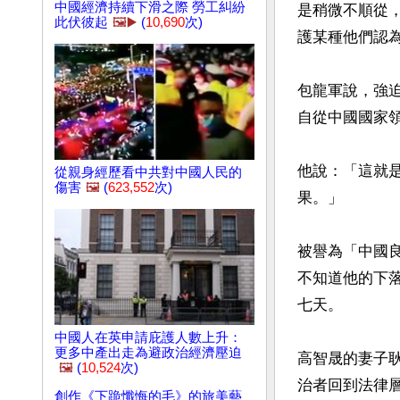
中國經濟持續下滑之際 勞工糾紛
是稍微不順從
此伏彼起
🖼️▶️
(
10,690
次)
護某種他們認
包龍軍說，強
自從中國國家
他說：「這就
從親身經歷看中共對中國人民的
傷害
🖼️
(
623,552
次)
果。」

被譽為「中國良
不知道他的下
七天。

中國人在英申請庇護人數上升：
更多中產出走為避政治經濟壓迫
高智晟的妻子
🖼️
(
10,524
次)
治者回到法律
創作《下跪懺悔的毛》的旅美藝