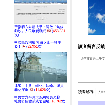
習指明方向新成果：開啟「無錨
印鈔」人民幣變廢紙
🖼️
(
658,384
次)
中國民怨沸騰 社會火山一觸即
讀者留言反饋
發！
▶️
(
32,951
次)
律師：中共「轉化」法輪功學員
罪惡深重
🖼️
(
11,026
次)
讀者暱稱:
中共官方罕見承認網格員欠薪
社會監控體系或陷困境 (
10,762
次)