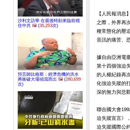
【人民報消息
沙利文訪華 在最後時刻來臨前穩
之際，外界再
住中共
🖼️
(
35,253
次)
種常態化的壓
音訊的痛苦、恐
據自由亞洲電臺
第十四個強迫
預言師比格斯：經濟危機的洪水
的人權紀錄再
將衝破大壩傾瀉而出
🖼️
(
280,699
化強迫失蹤的
次)
深的無力與悲觀
聯合國大會199
迫失蹤宣言》，
迫失蹤國際公