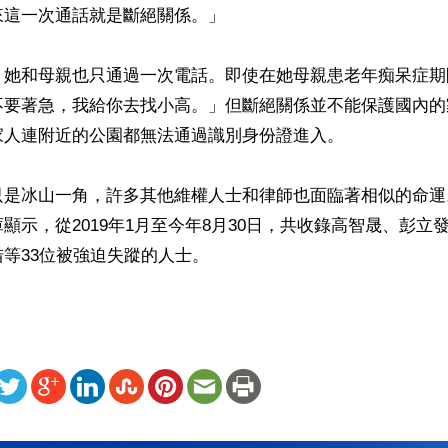
這一次通話就是斷絕關係。」

，她和母親也只通過一次電話。即使在她母親患老年痴呆症期
不要著急，我給你去找小高。」但斷絕關係並不能保護國內的
人連附近的公園都無法通過識別身份證進入。

只是冰山一角，許多其他維權人士和律師也面臨著相似的命運
顯示，從2019年1月至今年8月30日，共收錄高智晟、彭立
等33位被強迫失蹤的人士。
ww.renminbao.com/rmb/articles/2024/8/30/84809b.html