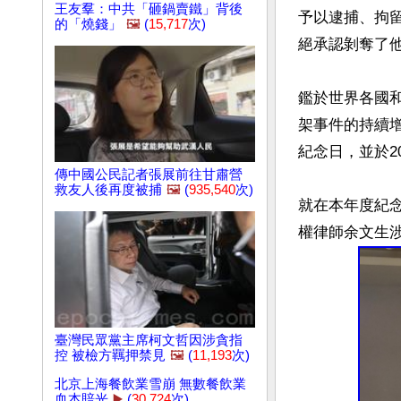
王友羣：中共「砸鍋賣鐵」背後
予以逮捕、拘
的「燒錢」
🖼️
(
15,717
次)
絕承認剝奪了他
鑑於世界各國
架事件的持續增
紀念日，並於20
傳中國公民記者張展前往甘肅營
救友人後再度被捕
🖼️
(
935,540
次)
就在本年度紀念
臺灣民眾黨主席柯文哲因涉貪指
控 被檢方羈押禁見
🖼️
(
11,193
次)
北京上海餐飲業雪崩 無數餐飲業
血本賠光
▶️
(
30,724
次)