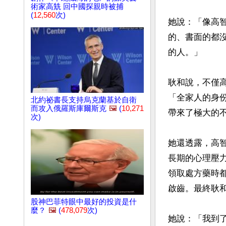
術家高兟 回中國探親時被捕
(
12,560
次)
她說：「像高
的、書面的都
的人。」

耿和說，不僅
「全家人的身
北約祕書長支持烏克蘭基於自衛
而攻入俄羅斯庫爾斯克
🖼️
(
10,271
帶來了極大的不
次)
她還透露，高
長期的心理壓力
領取處方藥時
啟齒。最終耿和
股神巴菲特眼中最好的投資是什
麼？
🖼️
(
478,079
次)
她說：「我到