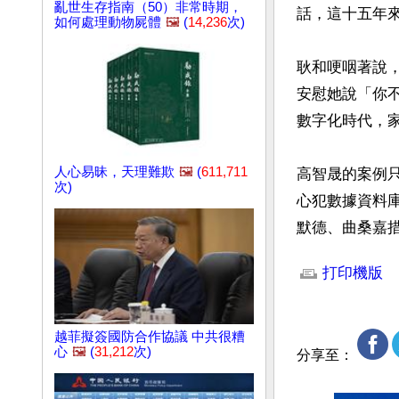
亂世生存指南（50）非常時期，
話，這十五年來
如何處理動物屍體
🖼️
(
14,236
次)
耿和哽咽著說
安慰她說「你
數字化時代，家
人心易昧，天理難欺
🖼️
(
611,711
高智晟的案例
次)
心犯數據資料庫
默德、曲桑嘉措
文章網址: http://w
打印機版
越菲擬簽國防合作協議 中共很糟
心
🖼️
(
31,212
次)
分享至：