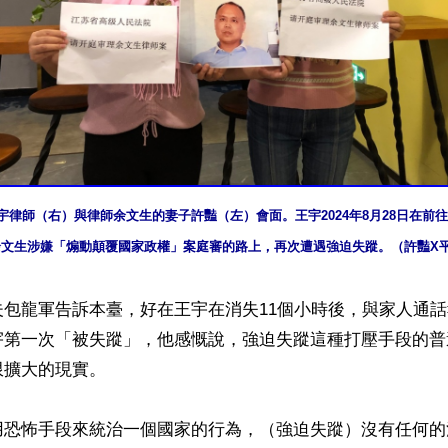
月王宇律師（右）與律師余文生的妻子許豔（左）會面。王宇2024年8月28日在前
余文生涉嫌「煽動顛覆國家政權」案庭審的路上，再次遭遇強迫失蹤。（許豔X
夫包龍軍告訴本臺，好在王宇在消失11個小時後，與家人通
宇第一次「被失蹤」，他感慨說，強迫失蹤這種打壓手段的普
擴大的現實。

用恐怖手段來統治一個國家的行為，（強迫失蹤）沒有任何的