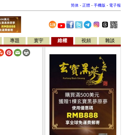
简体
-
正體
-
手機版
-
電子報
專題
寰宇
維權
視頻
雜談