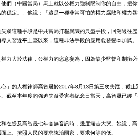
，他們（中國當局）馬上就以公權力強制限制你的自由，把你
為的穩定。」他說：「這是一種非常可怕的權力腐敗和權力暴行
迫失蹤這種手段是中共當局打壓異議的典型手段，回溯過往歷
領導人習近平上臺以來，這種非法手段的應用愈發變本加厲。

是權力大於法律，公權力的恣意妄為，因為缺少監督和制衡必
心」的人權律師高智晟於2017年8月13日第三次失蹤，截
落。截至本年度的強迫失蹤受害者紀念日當天，高智晟已經「
耿和在提及高智晟七年杳無音訊時，幾度痛苦大哭。她說，高
層面上、按照人民的要求統治國家，要求何等的低。
