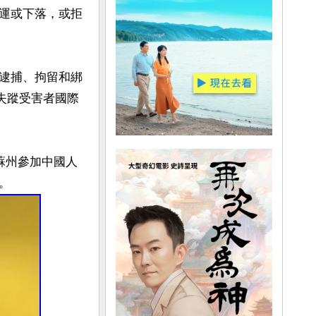
運或下落，或拒
逮捕、拘留和綁
迫失蹤受害者國際
蘇州參加中國人