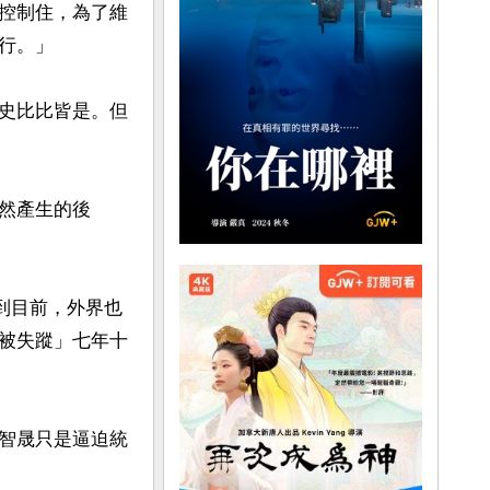
控制住，為了維
。」

史比比皆是。但
然產生的後
止到目前，外界也
被失蹤」七年十
智晟只是逼迫統