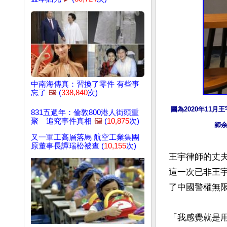
中南海傳真：習換了零件 有些事
忘了
🖼️
(
338,840
次)
圖為2020年11
831五週年：倫敦800港人街頭重
聚 追究事件真相
🖼️
(
10,875
次)
師
又一軍工高層落馬 航空工業集團
原董事長譚瑞松被查 (
10,155
次)
王宇律師的丈
這一次已非王
了中國警權無限
「我感覺就是