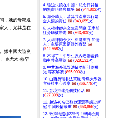
4. 強迫失蹤在中國：紀念日背後
的無盡悲痛與抗爭
🖼️
(
944,903
次)
5. 海外華人：清算共產黨罪行是
間，她的母親還
全人類的責任
🖼️
(
943,655
次)
家人，尤其是在
6. 人權律師余文生案開庭 王宇前
往旁聽被帶走
🖼️
(
943,409
次)
7. 人權律師余文生料遭重判 知情
人：主要原因是對外聯繫
🖼️
(
942,958
次)
。據中國大陸良
8. 不得了！中學生反內卷聯盟觸
發、克尤木·穆罕
動中共高壓線
🖼️
(
928,131
次)
9. 中共海外詆毀法輪功新計劃曝
光 專家解讀 (
895,000
次)
10. 山西奧瑞非法買屍 青島大學器
官移植中心涉案
🖼️
(
866,778
次)
11. 意境搭建是個技術活
🖼️
(
827,309
次)
12. 超過40名巴黎奧運選手感染新
冠 中國疫情嚴重
🖼️
(
653,855
次)
13. 致癌物超標229倍！韓國檢測