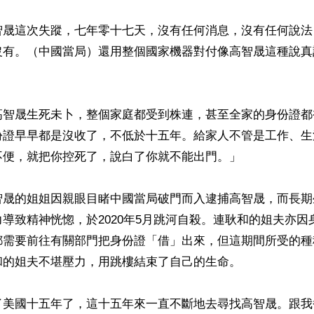
智晟這次失蹤，七年零十七天，沒有任何消息，沒有任何說法
沒有。（中國當局）還用整個國家機器對付像高智晟這種說真
高智晟生死未卜，整個家庭都受到株連，甚至全家的身份證都
份證早早都是沒收了，不低於十五年。給家人不管是工作、生
便，就把你控死了，說白了你就不能出門。」

智晟的姐姐因親眼目睹中國當局破門而入逮捕高智晟，而長期
導致精神恍惚，於2020年5月跳河自殺。連耿和的姐夫亦因
都需要前往有關部門把身份證「借」出來，但這期間所受的種
的姐夫不堪壓力，用跳樓結束了自己的生命。

了美國十五年了，這十五年來一直不斷地去尋找高智晟。跟我