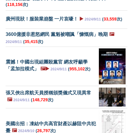
(
118,156
次)
廣州現狀！服裝業崩盤 一片哀嚎！
▶️
(
33,559
次)
2024/9/11
3600億援非惹怒網民 黨魁被嘲諷「慷慨病」晚期
🖼️
(
35,415
次)
2024/9/11
震撼！中國出現組團殺黨官 網友呼籲學
「孟加拉模式」
🖼️▶️
(
955,102
次)
2024/9/11
張又俠出席航天員授稱頒獎儀式又現異常
🖼️
(
148,729
次)
2024/9/11
美國出招：凍結中共高官財產以赫阻中共犯
臺
🖼️
(
26,797
次)
2024/9/10