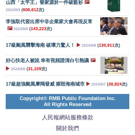
山西「太平王」發家源於一件破藍衫
🖼️
(
606,612
次)
2024/9/9
李強取代習出席中非企業家大會再現反常
🖼️
(
143,223
次)
2024/9/8
17級颱風襲擊海南 破壞力驚人！
▶️
(
130,911
次)
2024/9/8
好心扶老人被訛 幸有視頻證清白引熱議
🖼️
▶️
(
31,109
次)
2024/9/8
17級超強颱風摩羯發威 摧毀海南城市
▶️
(
30,824
次)
2024/9/7
Copyright© RMB Public Foundation Inc.
All Rights Reserved
人民報網站服務條款
關於我們