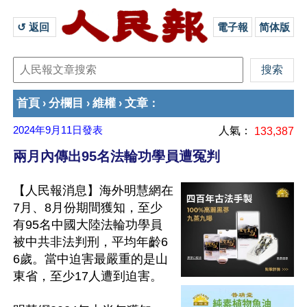
↺ 返回 
電子報
简体版
首頁
分欄目
維權
文章
›
›
›
：
2024年9月11日
發表
人氣：
133,387
兩月內傳出95名法輪功學員遭冤判
【人民報消息】海外明慧網在
7月、8月份期間獲知，至少
有95名中國大陸法輪功學員
被中共非法判刑，平均年齡6
6歲。當中迫害最嚴重的是山
東省，至少17人遭到迫害。
