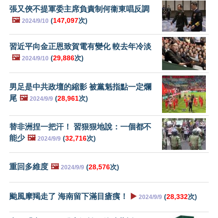
張又俠不提軍委主席負責制何衞東唱反調
🖼️
(
147,097
次)
2024/9/10
習近平向金正恩致賀電有變化 較去年冷淡
🖼️
(
29,886
次)
2024/9/10
男足是中共政壇的縮影 被黨魁指點一定爛
尾
🖼️
(
28,961
次)
2024/9/9
替非洲捏一把汗！ 習狠狠地說：一個都不
能少
🖼️
(
32,716
次)
2024/9/9
重回多維度
🖼️
(
28,576
次)
2024/9/9
颱風摩羯走了 海南留下滿目瘡痍！
▶️
(
28,332
次)
2024/9/9