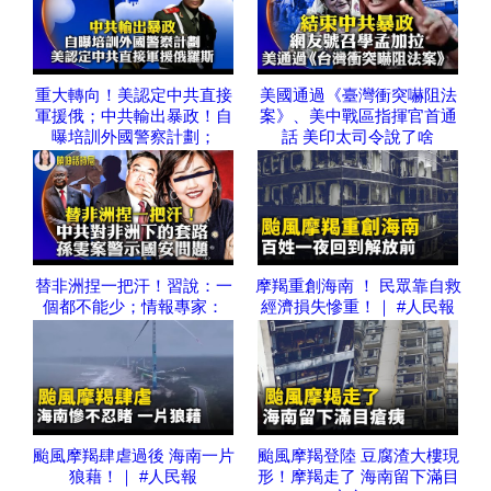
重大轉向！美認定中共直接
美國通過《臺灣衝突嚇阻法
軍援俄；中共輸出暴政！自
案》、美中戰區指揮官首通
曝培訓外國警察計劃；
話 美印太司令說了啥
替非洲捏一把汗！習說：一
摩羯重創海南 ！ 民眾靠自救
個都不能少；情報專家：
經濟損失慘重！｜ #人民報
颱風摩羯肆虐過後 海南一片
颱風摩羯登陸 豆腐渣大樓現
狼藉！｜ #人民報
形！摩羯走了 海南留下滿目