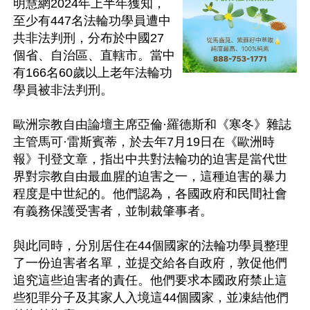
明慧網2024年上半年獲知，
至少有447名法輪功學員遭中
共非法判刑，分布於中國27
個省、自治區、直轄市。當中
有166名60歲以上老年法輪功
學員被非法判刑。

歐洲宗教自由論壇主席亞倫·羅德斯和《寒冬》雜誌
主管馬可·雷斯賓蒂，於去年7月19日在《歐洲時
報》刊登文章，指出中共對法輪功的迫害是當代世
界對宗教自由最血腥的迫害之一，這種迫害的暴力
程度是中世紀的。他們認為，各國政府和民間社會
有義務保護受害者，並制裁肇事者。

與此同時，分別居住在44個國家的法輪功學員整理
了一份迫害者名單，並提交給各自政府，敦促他們
追究這些迫害者的責任。他們要求本國政府禁止這
些犯罪分子及其家人入境這44個國家，並凍結他們