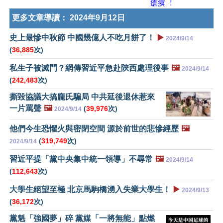
瘡痍 ！
更多文章導讀：
2024年9月12日
史上最慘中秋節 中國幾億人不吃月餅了！
▶️
2024/9/14
(
36,885
次)
私生子被滅門？網傳習近平急赴陝西處理後事
🖼️
2024/9/14
(
242,483
次)
撕毀協議大搞龐氏騙局 中共延後退休惹來
一片罵聲
🖼️
(
39,976
次)
2024/9/14
他們今生恐懼火與密閉空間 源於前世的悲慘經歷
🖼️
(
319,749
次)
2024/9/14
習近平提「黨中央集中統一領導」不尋常
🖼️
2024/9/14
(
112,643
次)
大學生絕望至極 北京馬駒橋湧入失業大學生！
▶️
2024/9/13
(
36,172
次)
黨魁「強國夢」碎 黨媒「一將無能」點燃