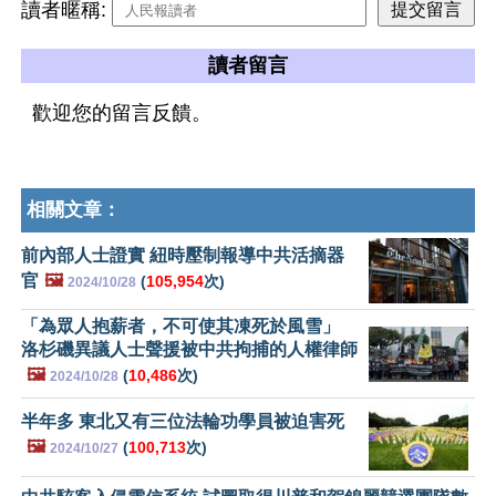
讀者暱稱:
讀者留言
歡迎您的留言反饋。
相關文章：
前內部人士證實 紐時壓制報導中共活摘器
官
🖼️
(
105,954
次)
2024/10/28
「為眾人抱薪者，不可使其凍死於風雪」
洛杉磯異議人士聲援被中共拘捕的人權律師
🖼️
(
10,486
次)
2024/10/28
半年多 東北又有三位法輪功學員被迫害死
🖼️
(
100,713
次)
2024/10/27