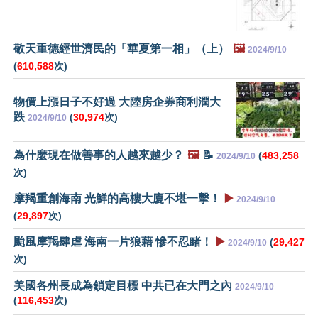
敬天重德經世濟民的「華夏第一相」（上）
🖼️
2024/9/10
(
610,588
次)
物價上漲日子不好過 大陸房企券商利潤大
跌
(
30,974
次)
2024/9/10
為什麼現在做善事的人越來越少？
🖼️
📝
(
483,258
2024/9/10
次)
摩羯重創海南 光鮮的高樓大廈不堪一擊！
▶️
2024/9/10
(
29,897
次)
颱風摩羯肆虐 海南一片狼藉 慘不忍睹！
▶️
(
29,427
2024/9/10
次)
美國各州長成為鎖定目標 中共已在大門之內
2024/9/10
(
116,453
次)