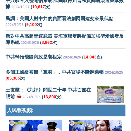
中共駭客入侵電信系統 試圖取得川普和賀錦麗競選團隊數
據
(
10,617
次)
2024/10/27
民調：美國人對中共的負面看法創兩國建交來最低點
(
9,100
次)
2024/10/26
應對中共高超音速武器 美海軍艦隻將配備加強型愛國者反
導系統
(
8,862
次)
2024/10/26
中共幹預他國內政是老祖宗
(
14,043
次)
2024/10/26
多個正國級被翦「黨羽」，中共官場不斷翻舊帳
2024/10/25
(
83,385
次)
王友羣：《九評》問世二十年 中共亡黨在
眼前
🖼️
(
13,800
次)
2024/10/25
人民報視頻: