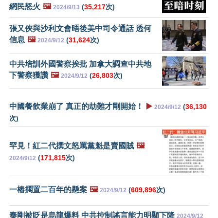
網民怒火
🖼️
(
35,217
次)
2024/9/13
張又俠與沙利文會晤後美中司令通話 透何
信息
🖼️
(
31,624
次)
2024/9/12
中共培訓外國警察挨批 加拿大調查中共地
下警察獲讚
🖼️
(
26,803
次)
2024/9/12
中國餐飲業崩了 真正的劫難才剛開始！
▶️
(
36,130
2024/9/12
次)
罕見！紅二代撰文怒罵黨魁是賣國賊
🖼️
(
171,815
次)
2024/9/12
一樁擱置二百年的懸案
🖼️
(
609,896
次)
2024/9/12
秦剛被貶是烏龍爆料 中共控制謠言能力明顯下降
2024/9/12