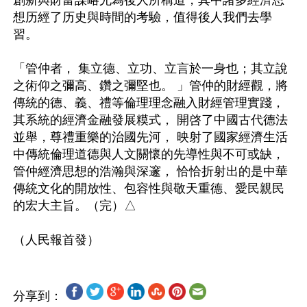
想历經了历史與時間的考驗，值得後人我們去學
習。

「管仲者， 集立德、立功、立言於一身也；其立說
之術仰之彌高、鑽之彌堅也。 」管仲的財經觀，將
傳統的德、義、禮等倫理理念融入財經管理實踐，
其系統的經濟金融發展糢式， 開啓了中國古代德法
並舉，尊禮重樂的治國先河， 映射了國家經濟生活
中傳統倫理道德與人文關懷的先導性與不可或缺，
管仲經濟思想的浩瀚與深邃， 恰恰折射出的是中華
傳統文化的開放性、包容性與敬天重德、愛民親民
的宏大主旨。（完）△

分享到：