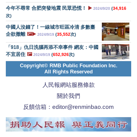
今年不尋常 合肥突發地震 民眾恐慌！
▶️
(
34,916
2024/9/20
次)
中國人沒錢了！一線城市旺區冷清 多數臺
企欲撤離
🖼️▶️
(
35,552
次)
2024/9/19
「918」仇日洗腦再添不幸事件 網友：中國
不宜居住
🖼️
(
652,926
次)
2024/9/19
Copyright© RMB Public Foundation Inc.
All Rights Reserved
人民報網站服務條款
關於我們
反饋信箱：
editor@renminbao.com