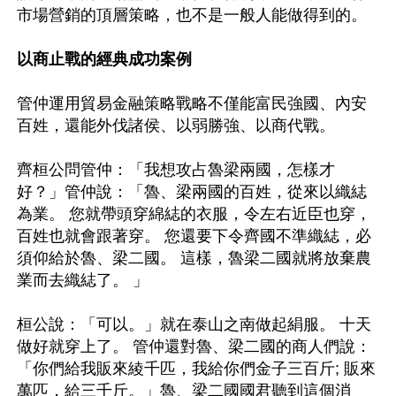
市場營銷的頂層策略，也不是一般人能做得到的。

以商止戰的經典成功案例 
管仲運用貿易金融策略戰略不僅能富民強國、內安
百姓，還能外伐諸侯、以弱勝強、以商代戰。

齊桓公問管仲：「我想攻占魯梁兩國，怎樣才
好？」管仲說：「魯、梁兩國的百姓，從來以織綕
為業。 您就帶頭穿綿綕的衣服，令左右近臣也穿，
百姓也就會跟著穿。 您還要下令齊國不準織綕，必
須仰給於魯、梁二國。 這樣，魯梁二國就將放棄農
業而去織綕了。 」

桓公說：「可以。」就在泰山之南做起絹服。 十天
做好就穿上了。 管仲還對魯、梁二國的商人們說：
「你們給我販來綾千匹，我給你們金子三百斤; 販來
萬匹，給三千斤。」魯、梁二國國君聽到這個消