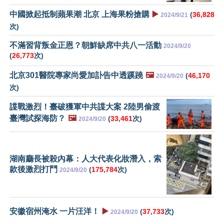
中國掀起抵制蘋果潮 北京 上海果粉搶購
▶️
(
36,828
2024/9/21
次)
不滿習背叛金正恩？朝鮮缺席中共八一活動
2024/9/20
(
26,773
次)
北京301醫院專家尚愛加訃告中透蹊蹺
🖼️
(
46,170
2024/9/20
次)
諜戰激烈！臺破獲軍中共諜大案 2陸男偷渡
臺灣試探海防？
🖼️
(
33,461
次)
2024/9/20
湖南廳長被殺內幕：人大代表化妝潛入，索
款後激烈打鬥
(
175,784
次)
2024/9/20
安徽宿州淹水 一片汪洋！
▶️
(
37,733
次)
2024/9/20