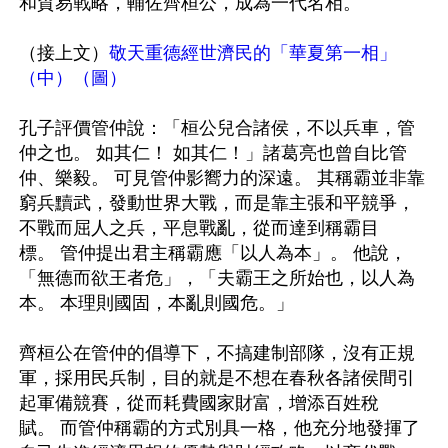
和貿易戰略，輔佐齊桓公，成為一代名相。

（接上文）
敬天重德經世濟民的「華夏第一相」
（中）（圖）
孔子評價管仲說：「桓公兒合諸侯，不以兵車，管
仲之也。 如其仁！ 如其仁！」諸葛亮也曾自比管
仲、樂毅。 可見管仲影嚮力的深遠。 其稱霸並非靠
窮兵黷武，發動世界大戰，而是靠主張和平競爭，
不戰而屈人之兵，平息戰亂，從而達到稱霸目
標。 管仲提出君主稱霸應「以人為本」。 他說，
「無德而欲王者危」，「夫霸王之所始也，以人為
本。 本理則國固，本亂則國危。」

齊桓公在管仲的倡導下，不搞建制部隊，沒有正規
軍，採用民兵制，目的就是不想在春秋各諸侯間引
起軍備競賽，從而耗費國家財富，增添百姓稅
賦。 而管仲稱霸的方式別具一格，他充分地發揮了