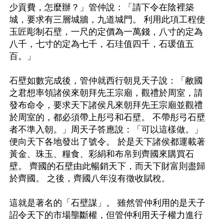
少貢費，怎麼辦？」管仲說：「請下令在陰裡築
城，要求有三層城牆，九道城門。 利用此項工程使
玉匠彫制石壁，一尺的定價為一萬錢，八寸的定為
八千，七寸的定為七千，石珪值四千，石瑗值五
百。」

石壁如數完成後，管仲就西行朝見天子說：「敝國
之君想率領諸侯來朝拜先王宗廟，觀禮於周室，請
發布命令，要求天下諸侯凡來朝拜先王宗廟並觀禮
於周室的，都必須帶上彤弓和石壁。 不帶彤弓石壁
者不準入朝。」周天子答應說：「可以這樣做。」
便向天下各地發出了號令。 於是天下諸侯都運載著
黃金、珠玉、糧食、彩絹和布帛到齊國來購買石
壁。 齊國的石壁由此暢銷天下，而天下財富則盡歸
於齊國。 之後，齊國八年沒有徵收賦稅。

這就是著名的「石壁謀」。 雖然管仲利用的是天子
詔令天下的市場壟斷權，但管仲利用天子權力進行