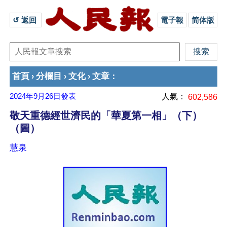
↺ 返回 
電子報
简体版
首頁
分欄目
文化
文章
›
›
›
：
2024年9月26日
發表
人氣：
602,586
敬天重德經世濟民的「華夏第一相」（下）
（圖）
慧泉