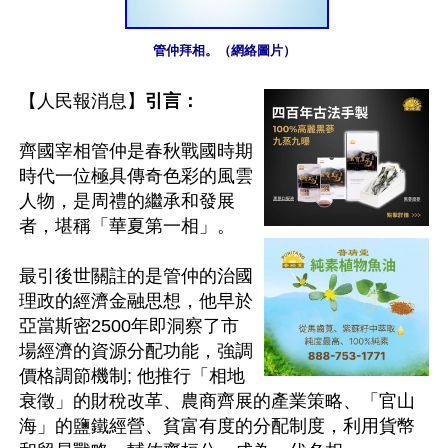
管仲拜相。（網絡圖片）
【人民報消息】
引言：
齊國宰相管仲是春秋戰國時期
時代一位極具傳奇色彩的風雲
人物，是周禮的繼承和發展
者，堪稱「華夏第一相」。

最引後世關註的是管仲的治國
理政的經濟金融思想，他早於
亞當斯密2500年即洞察了市
場經濟的資源分配功能，強調
價格調節機制; 他推行「相地
衰徵」的財稅改革、農商齊展的產業策略、「官山
海」的鹽鐵經營、貧富有度的分配制度，利用貨幣