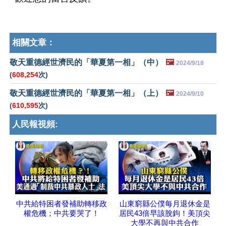
相關文章：
敬天重德經世濟民的「華夏第一相」（中）
🖼️
2024/9/18
(
608,254
次)
敬天重德經世濟民的「華夏第一相」（上）
🖼️
2024/9/10
(
610,595
次)
人民報視頻:
中共給特困者發補助轉移政
山東窮縣公僕每月退休金是
權危機；中共要哭了！
居民43倍早該脫鉤！美頂尖
大學不再與中共合作