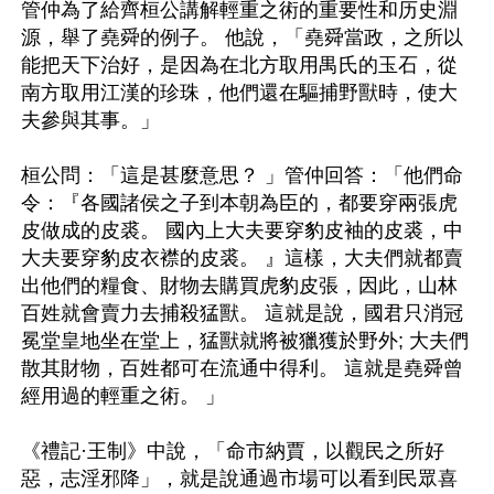
管仲為了給齊桓公講解輕重之術的重要性和历史淵
源，舉了堯舜的例子。 他說，「堯舜當政，之所以
能把天下治好，是因為在北方取用禺氏的玉石，從
南方取用江漢的珍珠，他們還在驅捕野獸時，使大
夫參與其事。」

桓公問：「這是甚麼意思？ 」管仲回答：「他們命
令：『各國諸侯之子到本朝為臣的，都要穿兩張虎
皮做成的皮裘。 國內上大夫要穿豹皮袖的皮裘，中
大夫要穿豹皮衣襟的皮裘。 』這樣，大夫們就都賣
出他們的糧食、財物去購買虎豹皮張，因此，山林
百姓就會賣力去捕殺猛獸。 這就是說，國君只消冠
冕堂皇地坐在堂上，猛獸就將被獵獲於野外; 大夫們
散其財物，百姓都可在流通中得利。 這就是堯舜曾
經用過的輕重之術。 」

《禮記·王制》中說，「命市納賈，以觀民之所好
惡，志淫邪降」，就是說通過市場可以看到民眾喜