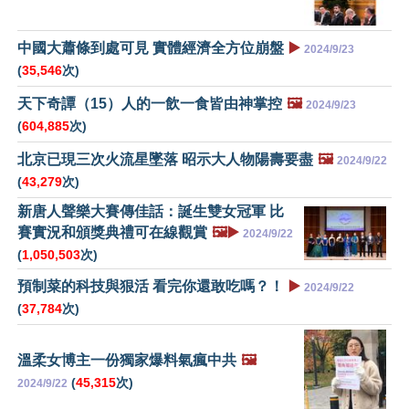
中國大蕭條到處可見 實體經濟全方位崩盤
▶️
2024/9/23
(
35,546
次)
天下奇譚（15）人的一飲一食皆由神掌控
🖼️
2024/9/23
(
604,885
次)
北京已現三次火流星墜落 昭示大人物陽壽要盡
🖼️
2024/9/22
(
43,279
次)
新唐人聲樂大賽傳佳話：誕生雙女冠軍 比
賽實況和頒獎典禮可在線觀賞
🖼️▶️
2024/9/22
(
1,050,503
次)
預制菜的科技與狠活 看完你還敢吃嗎？！
▶️
2024/9/22
(
37,784
次)
溫柔女博主一份獨家爆料氣瘋中共
🖼️
(
45,315
次)
2024/9/22