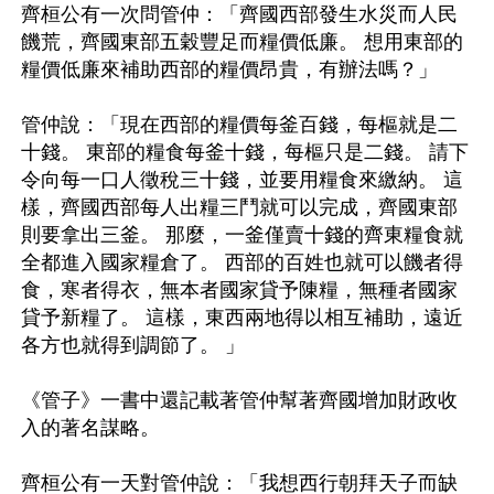
齊桓公有一次問管仲：「齊國西部發生水災而人民
饑荒，齊國東部五穀豐足而糧價低廉。 想用東部的
糧價低廉來補助西部的糧價昂貴，有辦法嗎？」

管仲說：「現在西部的糧價每釜百錢，每樞就是二
十錢。 東部的糧食每釜十錢，每樞只是二錢。 請下
令向每一口人徵稅三十錢，並要用糧食來繳納。 這
樣，齊國西部每人出糧三鬥就可以完成，齊國東部
則要拿出三釜。 那麼，一釜僅賣十錢的齊東糧食就
全都進入國家糧倉了。 西部的百姓也就可以饑者得
食，寒者得衣，無本者國家貸予陳糧，無種者國家
貸予新糧了。 這樣，東西兩地得以相互補助，遠近
各方也就得到調節了。 」

《管子》一書中還記載著管仲幫著齊國增加財政收
入的著名謀略。

齊桓公有一天對管仲說：「我想西行朝拜天子而缺