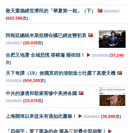
敬天重德經世濟民的「華夏第一相」（下）
🖼️
2024/9/27
(
602,586
次)
阿根廷總統米萊批聯合國已經改變初衷
🖼️
(
28,039
次)
2024/9/27
合肥又地震 全城恐慌 搭帳篷 睡街頭！
▶️
(
37,246
2024/9/26
次)
天下奇譚（19）效職冥府的清朝進士吐露了甚麼天機
🖼️
(
604,289
次)
2024/9/26
中共的滲透和勒索害慘中美洲各國
🖼️
(
23,079
次)
2024/9/25
上海開埠以來從未有過如此蕭條！
▶️
(
36,896
次)
2024/9/25
「四個字」要了華為的命 華為三折疊全部崩盤！
▶️