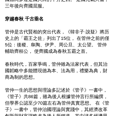
三年後向齊國屈服。

穿越春秋 千古垂名
管仲是古代賢相的突出代表，《韓非子·說疑》將历
史上的「霸王之佐」列出了15位， 在管仲之前的僅
5位：後稷、臯陶、伊尹、周公旦、太公望。 管仲
輔助齊桓公， 使齊國成為春秋五霸之首。

春秋時代，百家爭鳴，管仲雖為法家代表，但其治
國韜略中多能體現德為本、法為用，禮樂為典，財
商為制的思想。

管仲一生的思想與理論多記述於《管子》一書中，
《管子》共86篇，雖為後人根據管仲言行所編撰，
但學界公認至少70篇左右為管仲真實思想。 在《管
子》一書中，管仲治國理論與實踐中，其經濟改革
創新與財富謀略尤為後人所稱道，其中諸多經濟思