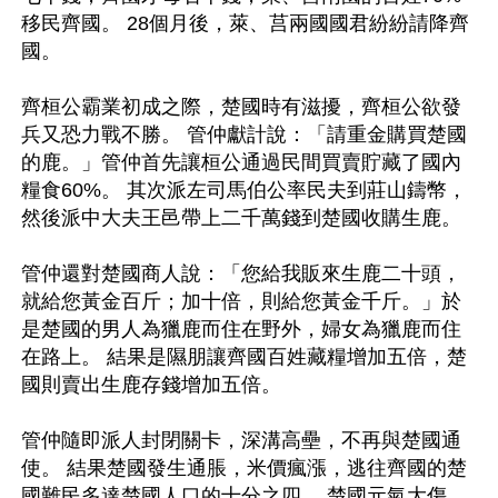
移民齊國。 28個月後，萊、莒兩國國君紛紛請降齊
國。

齊桓公霸業初成之際，楚國時有滋擾，齊桓公欲發
兵又恐力戰不勝。 管仲獻計說：「請重金購買楚國
的鹿。」管仲首先讓桓公通過民間買賣貯藏了國內
糧食60%。 其次派左司馬伯公率民夫到莊山鑄幣，
然後派中大夫王邑帶上二千萬錢到楚國收購生鹿。

管仲還對楚國商人說：「您給我販來生鹿二十頭，
就給您黃金百斤；加十倍，則給您黃金千斤。」於
是楚國的男人為獵鹿而住在野外，婦女為獵鹿而住
在路上。 結果是隰朋讓齊國百姓藏糧增加五倍，楚
國則賣出生鹿存錢增加五倍。

管仲隨即派人封閉關卡，深溝高壘，不再與楚國通
使。 結果楚國發生通脹，米價瘋漲，逃往齊國的楚
國難民多達楚國人口的十分之四。 楚國元氣大傷，