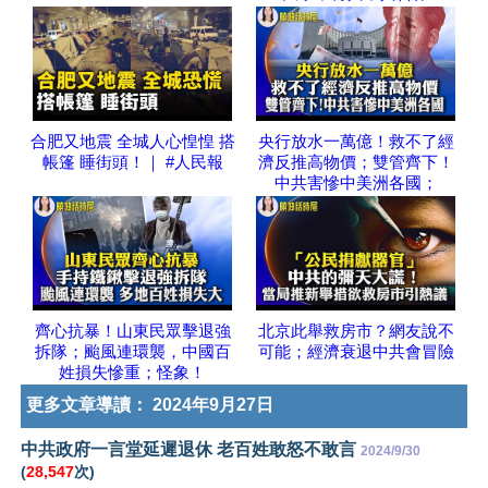
合肥又地震 全城人心惶惶 搭
央行放水一萬億！救不了經
帳篷 睡街頭！｜ #人民報
濟反推高物價；雙管齊下！
中共害慘中美洲各國；
齊心抗暴！山東民眾擊退強
北京此舉救房市？網友說不
拆隊；颱風連環襲，中國百
可能；經濟衰退中共會冒險
姓損失慘重；怪象！
更多文章導讀：
2024年9月27日
中共政府一言堂延遲退休 老百姓敢怒不敢言
2024/9/30
(
28,547
次)