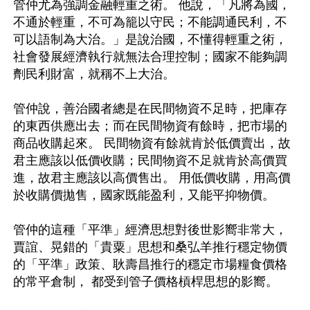
管仲尤為強調金融輕重之術。 他說，「凡將為國，
不通於輕重，不可為籠以守民；不能調通民利，不
可以語制為大治。」是說治國，不懂得輕重之術，
社會發展經濟執行就無法合理控制；國家不能夠調
劑民利財富，就稱不上大治。

管仲說，善治國者總是在民間物資不足時，把庫存
的東西供應出去；而在民間物資有餘時，把市場的
商品收購起來。 民間物資有餘就肯於低價賣出，故
君主應該以低價收購；民間物資不足就肯於高價買
進，故君主應該以高價售出。 用低價收購，用高價
於收購價拋售，國家既能盈利，又能平抑物價。

管仲的這種「平準」經濟思想對後世影嚮非常大，
賈誼、晃錯的「貴粟」思想和桑弘羊推行穩定物價
的「平準」政策、耿壽昌推行的穩定市場糧食價格
的常平倉制， 都受到管子價格槓桿思想的影嚮。
