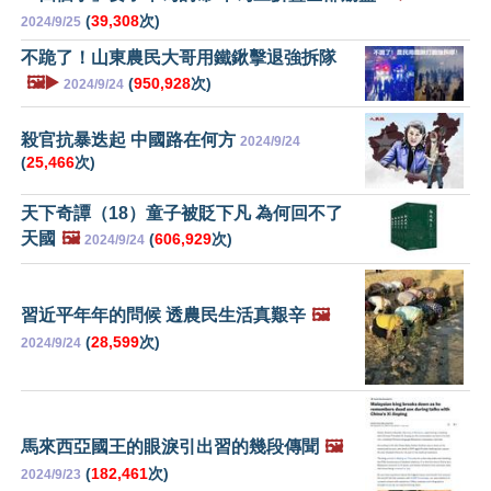
(
39,308
次)
2024/9/25
不跪了！山東農民大哥用鐵鍬擊退強拆隊
🖼️▶️
(
950,928
次)
2024/9/24
殺官抗暴迭起 中國路在何方
2024/9/24
(
25,466
次)
天下奇譚（18）童子被貶下凡 為何回不了
天國
🖼️
(
606,929
次)
2024/9/24
習近平年年的問候 透農民生活真艱辛
🖼️
(
28,599
次)
2024/9/24
馬來西亞國王的眼淚引出習的幾段傳聞
🖼️
(
182,461
次)
2024/9/23