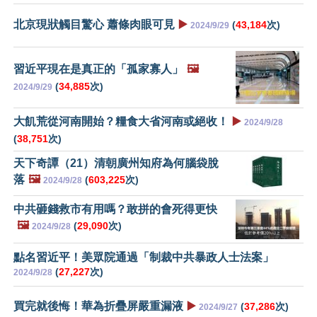
北京現狀觸目驚心 蕭條肉眼可見
▶️
(
43,184
次)
2024/9/29
習近平現在是真正的「孤家寡人」
🖼️
(
34,885
次)
2024/9/29
大飢荒從河南開始？糧食大省河南或絕收！
▶️
2024/9/28
(
38,751
次)
天下奇譚（21）清朝廣州知府為何腦袋脫
落
🖼️
(
603,225
次)
2024/9/28
中共砸錢救市有用嗎？敢拼的會死得更快
🖼️
(
29,090
次)
2024/9/28
點名習近平！美眾院通過「制裁中共暴政人士法案」
(
27,227
次)
2024/9/28
買完就後悔！華為折疊屏嚴重漏液
▶️
(
37,286
次)
2024/9/27