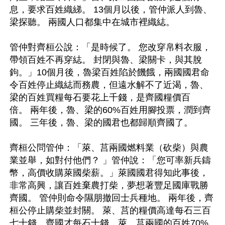
息，要求百姓織綈。 13個月以後，管仲派人到魯、
梁探聽。 兩國人口都集中在城市裡織綕。

管仲對齊桓公說：「是時候了。 您改穿帛料衣服，
帶領百姓不再穿綕。 封閉與魯、梁關卡，與其脫
鉤。」10個月後，魯梁百姓陷於饑餓，兩國國君命
令百姓停止織綕而務農，但遠水解不了近渴，魯、
梁的百姓買糧每石要花上千錢，是齊國糧價百
倍。 兩年後，魯、梁的60%百姓用腳投票，潤到齊
國。 三年後，魯、梁的國君也都歸順齊國了。 

齊桓公問管仲：「萊、莒兩國燃料業（砍柴）與農
業並舉，如對付他們？ 」管仲說：「您可率新兵鑄
幣，高價收購萊國柴薪。」萊國國君得知此事後，
非常高興，讓百姓棄農打柴，夢想著豐足國庫戰勝
齊國。 管仲則命令隰朋撤回士兵種地。 兩年後，齊
桓公停止購柴並封關。 萊、莒的糧價高達每石三百
七十錢，齊國才每石十錢，萊、莒兩國的百姓70%