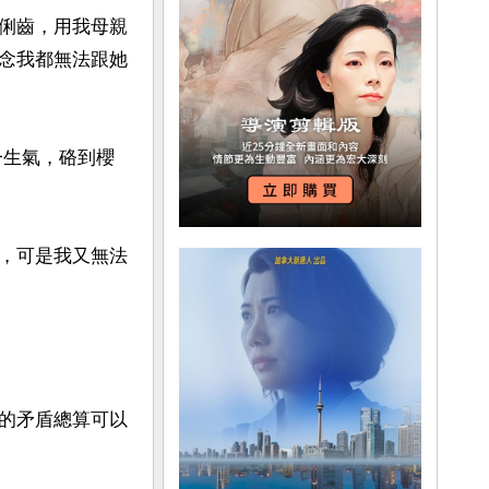
俐齒，用我母親
念我都無法跟她
一生氣，硌到櫻
，可是我又無法
的矛盾總算可以