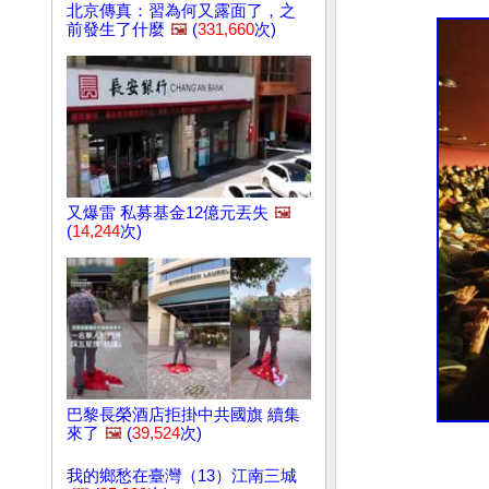
北京傳真：習為何又露面了，之
前發生了什麼
🖼️
(
331,660
次)
又爆雷 私募基金12億元丟失
🖼️
(
14,244
次)
巴黎長榮酒店拒掛中共國旗 續集
來了
🖼️
(
39,524
次)
我的鄉愁在臺灣（13）江南三城