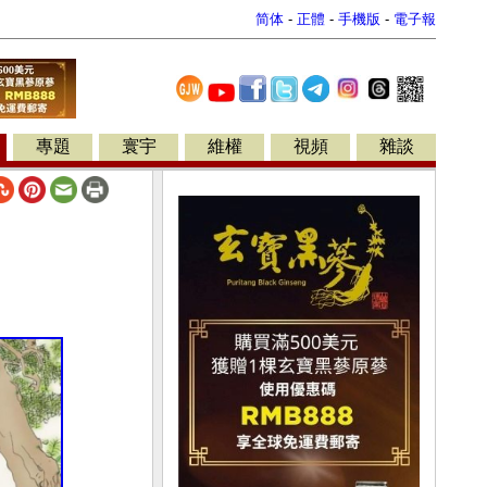
简体
-
正體
-
手機版
-
電子報
專題
寰宇
維權
視頻
雜談