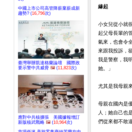
緣起
中國上市公司高管降薪棄薪成新
趨勢? (
16,796
次)
小女兒從小就
起父母長輩的
氣來，也會令
來跟我投訴，
我是警察，我
臺灣舉辦凱達格蘭論壇 國際政
要示警中共威脅
🖼️
(
11,823
次)
她。」

尤其是我母親
母親在國內是
人；她自己也
應對中共核擴張 美國據報增訂
們從來都不敢違
新版核武戰略
🖼️
(
10,964
次)
市場低迷 美妝零售商絲芙蘭在中