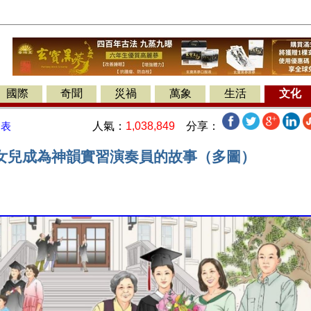
國際
奇聞
災禍
萬象
生活
文化
人氣：
1,038,849
分享：
發表
女兒成為神韻實習演奏員的故事（多圖）