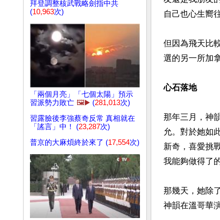
拜登調整核武戰略劍指中共
(
10,963
次)
自己也心生嚮往
但因為飛天比
選的另一所加拿
心石落地
「兩個月亮」「七個太陽」預示
習派勢力敗亡
🖼️▶️
(
281,013
次)
那年三月，神
習露臉後李強蔡奇反常 真相就在
「謠言」中！ (
23,287
次)
允。對於她如
普京的大麻煩終於來了 (
17,554
次)
新奇，喜愛挑
我能夠做得了的
那幾天，她除
神韻在溫哥華演