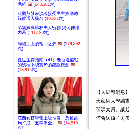
拋錨
🖼️
(
648,381
次)
沃爾茲發表演說接受民主黨副總
統候選人提名 (
10,231
次)
彭麗媛與蘇林夫人密聊 揭習神隱
內幕 (
111,130
次)
潯陽江上的輪回之夢
🖼️
(
279,892
次)
亂世生存指南（41）老百姓備戰
的幾種不切實際的錯誤觀念
🖼️
(
13,815
次)
【人民報消息
天藝術大學讀
習演奏員。談
何會送孩子去美
江西女官舉報上級性侵 反被當
局打成「五毒俱全」
🖼️
(
14,519
次)