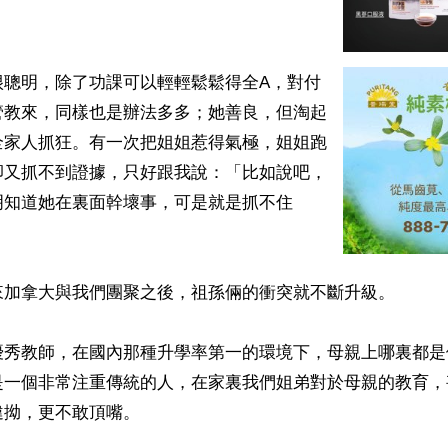
很聰明，除了功課可以輕輕鬆鬆得全A，對付
管教來，同樣也是辦法多多；她善良，但淘起
全家人抓狂。有一次把姐姐惹得氣極，姐姐跑
卻又抓不到證據，只好跟我說：「比如說吧，
明知道她在裏面幹壞事，可是就是抓不住
來加拿大與我們團聚之後，祖孫倆的衝突就不斷升級。

優秀教師，在國內那種升學率第一的環境下，母親上哪裏都是
是一個非常注重傳統的人，在家裏我們姐弟對於母親的教育，
拗，更不敢頂嘴。
