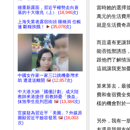
當時她的選擇
雖重新露面，習近平權勢走向衰
落的十大徵兆（上） (
18,946
次)
萬元的生活費
上海失業者露宿街頭 睡橋洞 住帳
就是生活費奇高
篷 斷糧挨餓！
▶️
(
35,078
次)
而且還有更讓
能否抵禦誘惑
跟他們了解情
這就讓我更加憂
中國女作家一家三口跳機臺灣求
助 遭遣送離開
🖼️
(
12,857
次)
算來算去，最
中大港大納「國優計劃」成大陸
費和食宿費全
教師來港捷徑 前教師憂「換血」
抹煞學生批判思維
🖼️
(
13,384
次)
樣的機會對於
官媒疑為習近平「美圖」? 外媒原
圖顯習近平臉容發黑
🖼️
(
16,003
另外，我有一
次)
友還是我朋友