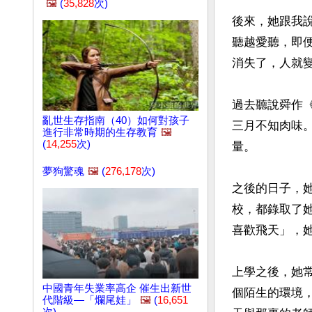
🖼️
(
35,828
次)
後來，她跟我
聽越愛聽，即
消失了，人就變
過去聽說舜作
亂世生存指南（40）如何對孩子
三月不知肉味
進行非常時期的生存教育
🖼️
(
14,255
次)
量。

夢狗驚魂
🖼️
(
276,178
次)
之後的日子，
校，都錄取了
喜歡飛天」，
上學之後，她
中國青年失業率高企 催生出新世
個陌生的環境
代階級—「爛尾娃」
🖼️
(
16,651