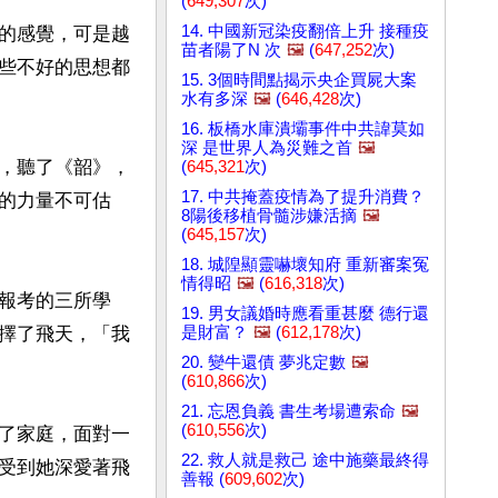
(
649,307
次)
14. 中國新冠染疫翻倍上升 接種疫
的感覺，可是越
苗者陽了N 次
🖼️
(
647,252
次)
些不好的思想都
15. 3個時間點揭示央企買屍大案
水有多深
🖼️
(
646,428
次)
16. 板橋水庫潰壩事件中共諱莫如
深 是世界人為災難之首
🖼️
，聽了《韶》，
(
645,321
次)
17. 中共掩蓋疫情為了提升消費？
的力量不可估
8陽後移植骨髓涉嫌活摘
🖼️
(
645,157
次)
18. 城隍顯靈嚇壞知府 重新審案冤
情得昭
🖼️
(
616,318
次)
報考的三所學
19. 男女議婚時應看重甚麼 德行還
擇了飛天，「我
是財富？
🖼️
(
612,178
次)
20. 變牛還債 夢兆定數
🖼️
(
610,866
次)
21. 忘恩負義 書生考場遭索命
🖼️
(
610,556
次)
了家庭，面對一
22. 救人就是救己 途中施藥最終得
受到她深愛著飛
善報 (
609,602
次)