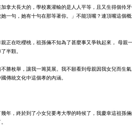
在加拿大長大的，學校裏灌輸的是人人平等，且又生得個伶牙
說她一句，她有十句在那等著你。」不能頂嘴？連頂嘴這個概
母親正在吃櫻桃，祖孫倆不知為了甚麼事又爭執起來， 母親
了半顆。

情不勝枚舉，讓我一籌莫展。我不願看到母親因我女兒而生氣
國傳統文化中這個孝的內涵。

了幾年，終於到了小女兒要考大學的時候了，我慶幸這祖孫倆
。
