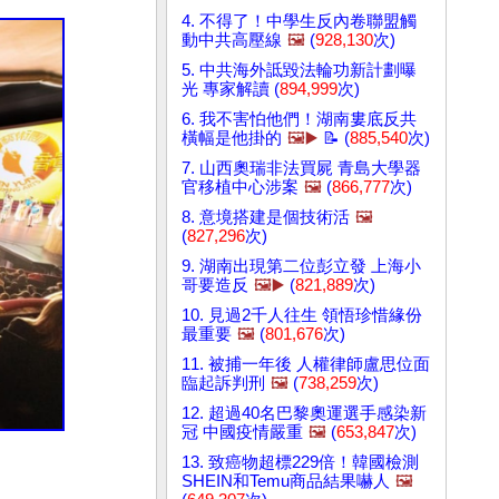
4. 不得了！中學生反內卷聯盟觸
動中共高壓線
🖼️
(
928,130
次)
5. 中共海外詆毀法輪功新計劃曝
光 專家解讀 (
894,999
次)
6. 我不害怕他們！湖南婁底反共
橫幅是他掛的
🖼️▶️
📝 (
885,540
次)
7. 山西奧瑞非法買屍 青島大學器
官移植中心涉案
🖼️
(
866,777
次)
8. 意境搭建是個技術活
🖼️
(
827,296
次)
9. 湖南出現第二位彭立發 上海小
哥要造反
🖼️▶️
(
821,889
次)
10. 見過2千人往生 領悟珍惜緣份
最重要
🖼️
(
801,676
次)
11. 被捕一年後 人權律師盧思位面
臨起訴判刑
🖼️
(
738,259
次)
12. 超過40名巴黎奧運選手感染新
冠 中國疫情嚴重
🖼️
(
653,847
次)
13. 致癌物超標229倍！韓國檢測
SHEIN和Temu商品結果嚇人
🖼️