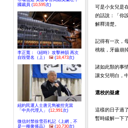
國裁員 (
10,595
次)
可是小女兒是
的話說：「你
解釋清楚。

記得有一次，
桃核，牙齒崩掉
李正寬：《紐時》攻擊神韻 再次
自毀聲名（上）
🖼️
(
18,473
次)
諸如此類的事
讓女兒明白，中
選校的疑慮
紐約民運人士唐元雋被控充當
這樣的日子過
「中共代理人」 (
12,991
次)
暫時緩解一下了
微信封禁徐雪芬札記《上網，不
是一種奢侈品》
🖼️
(
10,730
次)