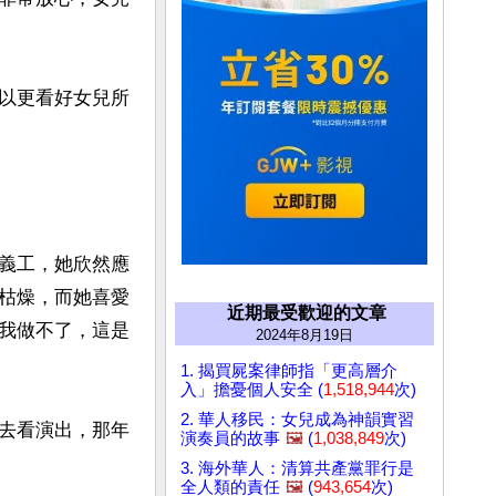
以更看好女兒所
義工，她欣然應
枯燥，而她喜愛
近期最受歡迎的文章
我做不了，這是
2024年8月19日
1. 揭買屍案律師指「更高層介
入」擔憂個人安全 (
1,518,944
次)
2. 華人移民：女兒成為神韻實習
去看演出，那年
演奏員的故事
🖼️
(
1,038,849
次)
3. 海外華人：清算共產黨罪行是
全人類的責任
🖼️
(
943,654
次)