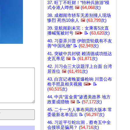
37. 旺丁不旺财！“特种兵旅游”模
式令港人哗然
🖼️
(
64,068
次)
38. 成都闹市轿车无差别撞人现场
惨烈 死伤10余人
🖼️
(
63,799
次)
39. 亚航闹剧未完：女乘客5次直
播喊冤被封号
🖼️▶️
📝 (
63,620
次)
40. 习耍弄川普 伊朗货轮载有不友
善“中国礼物” 📝 (
62,949
次)
41. 突破中共封锁 赖清德成功抵达
史瓦蒂尼
🖼️
📝 (
61,871
次)
42. 川习会三大议题浮上台面 台湾
居首位
🖼️
(
61,491
次)
43. 白宫记者晚宴爆枪响 川普公布
枪手照及相关视频
🖼️▶️
📝
(
60,515
次)
44. 中共“蓝金黄”渗透美政界 地方
政要成猎物
🖼️
📝 (
57,172
次)
45. 二十一大人事布局四大版本 常
委最新名单流出 📝 (
56,297
次)
46. 习近平引蛇出洞，蔡奇五中全
会接班是骗局？ (
54,716
次)