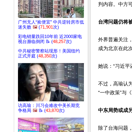
判内容。中方可
台湾问题仍将
广州无人“捡便宜” 中共逆转房市低
迷失败
🖼️
(
71,901
次)
彩电销量跌回10年前 近2000家电
外界普遍关注
视台濒临倒闭 📝 (
48,257
次)
成为北京在此次
中共秘密警察站现形！美国纽约
正式开庭 (
48,350
次)
她说：“习近平
不过，高瑜认
“一中政策”与
访高瑜：川习会难改中美长期竞
中东局势或成
争格局
🖼️
📝 (
43,870
次)
除了台海问题