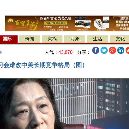
国际
奇闻
灾祸
万象
生活
文化
人气：
43,870
分享：
表
习会难改中美长期竞争格局（图）