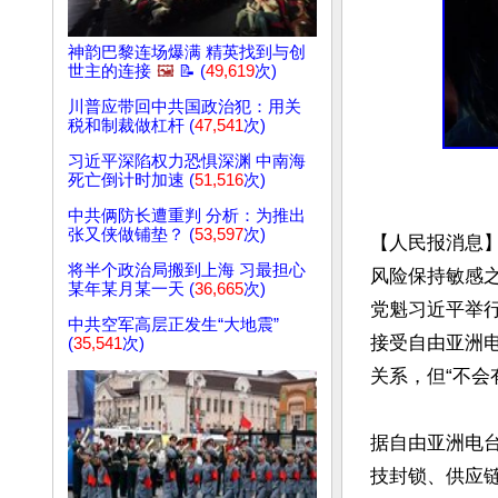
神韵巴黎连场爆满 精英找到与创
世主的连接
🖼️
📝 (
49,619
次)
川普应带回中共国政治犯：用关
税和制裁做杠杆 (
47,541
次)
习近平深陷权力恐惧深渊 中南海
死亡倒计时加速 (
51,516
次)
中共俩防长遭重判 分析：为推出
张又侠做铺垫？ (
53,597
次)
【人民报消息
将半个政治局搬到上海 习最担心
风险保持敏感
某年某月某一天 (
36,665
次)
党魁习近平举行
中共空军高层正发生“大地震”
接受自由亚洲
(
35,541
次)
关系，但“不会
据自由亚洲电
技封锁、供应