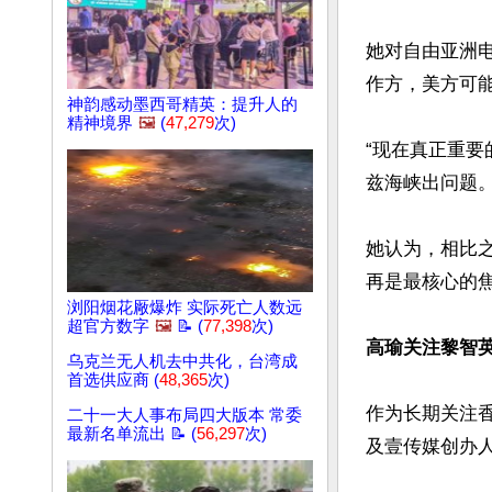
她对自由亚洲
作方，美方可
神韵感动墨西哥精英：提升人的
精神境界
🖼️
(
47,279
次)
“现在真正重要
兹海峡出问题。”
她认为，相比
再是最核心的焦
浏阳烟花厰爆炸 实际死亡人数远
超官方数字
🖼️
📝 (
77,398
次)
高瑜关注黎智
乌克兰无人机去中共化，台湾成
首选供应商 (
48,365
次)
作为长期关注
二十一大人事布局四大版本 常委
最新名单流出 📝 (
56,297
次)
及壹传媒创办人