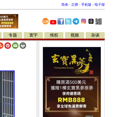
简体
-
正體
-
手机版
-
电子报
专题
寰宇
维权
视频
杂谈