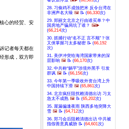
餐饮店停业
🖼️▶️
(
66,569
次)
28. 习偷鸡不成蚀把米 反令台湾在
非洲声名大噪
🖼️
📝 (
66,330
次)
29. 郑丽文北京之行由谁买单？中
核心的经贸、安
国房地产骗局坑了谁？
🖼️▶️
(
66,214
次)
30. 抓捕行动“名不正 言不顺”？张
又侠掌握习太多秘密 📝 (
66,192
次)
诉记者每天都在
31. 美伊冲突给海湾国家带来的深
经形成，双方即
层影响
🖼️
📝 (
66,170
次)
32. 中共称“躺平”涉境外黑手 引发
群讽
🖼️
📝 (
66,156
次)
33. 今年第一季吸收外资台湾上升
中国持续下滑
🖼️
(
65,861
次)
34. 北京疯狂阻扰赖清德出访 习太
急太不成熟
🖼️
📝 (
65,202
次)
35. 屋漏偏逢夜雨 陕西多地突降大
雪
🖼️
📝 (
64,712
次)
36. 郑习会后阻赖清德出访 中共被
指假善意真威胁 📝 (
64,601
次)