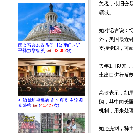
关税，依旧会
领域。

她对记者说：
外，美国最近
国会百余名议员促川普呼吁习近
支持伊朗，可能
平释放黎智英
🖼️
(
42,382
次)
去年1月以来
土出口进行反制
高瑜表示，如
神韵斯坦福爆满 市长褒奖 主流观
购，其中向美
众盛赞
🖼️
(
45,427
次)
机制，用来处理
她还提到，稀