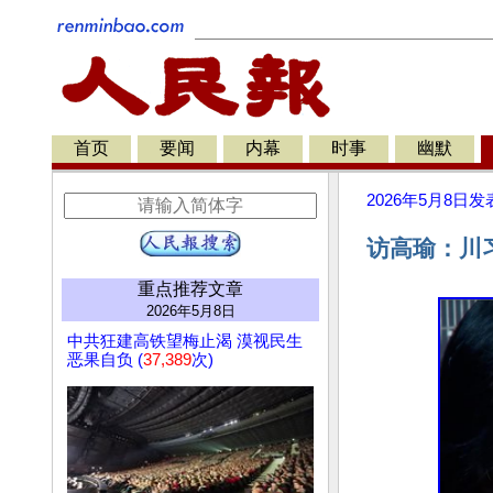
首页
要闻
内幕
时事
幽默
2026年5月8日
发
访高瑜：川
重点推荐文章
2026年5月8日
中共狂建高铁望梅止渴 漠视民生
恶果自负 (
37,389
次)