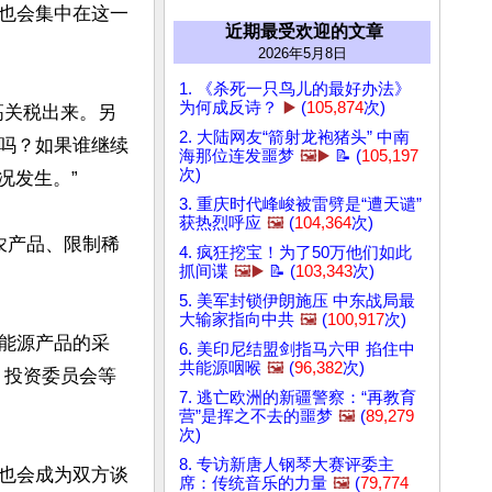
也会集中在这一
近期最受欢迎的文章
2026年5月8日
1. 《杀死一只鸟儿的最好办法》
为何成反诗？
▶️
(
105,874
次)
高关税出来。另
2. 大陆网友“箭射龙袍猪头” 中南
吗？如果谁继续
海那位连发噩梦
🖼️▶️
📝 (
105,197
次)
发生。”

3. 重庆时代峰峻被雷劈是“遭天谴”
获热烈呼应
🖼️
(
104,364
次)
农产品、限制稀
4. 疯狂挖宝！为了50万他们如此
抓间谍
🖼️▶️
📝 (
103,343
次)
5. 美军封锁伊朗施压 中东战局最
大输家指向中共
🖼️
(
100,917
次)
能源产品的采
6. 美印尼结盟剑指马六甲 掐住中
共能源咽喉
🖼️
(
96,382
次)
、投资委员会等
7. 逃亡欧洲的新疆警察：“再教育
营”是挥之不去的噩梦
🖼️
(
89,279
次)
8. 专访新唐人钢琴大赛评委主
也会成为双方谈
席：传统音乐的力量
🖼️
(
79,774