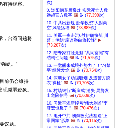
次)
有待观察。

9. 浏阳烟花厰爆炸 实际死亡人数
远超官方数字
🖼️
📝 (
77,398
次)
10. 中共出新规 赴华投资“人财两
空”风险猛增
🖼️
(
73,889
次)
11. 美军一夜击沉6艘伊朗快艇 川
示，台湾问题将
普：伊朗“应该举白旗投降”
▶️
(
73,287
次)
12. 陆专家打脸党魁:“共同富裕”有
结构性问题
🖼️
📝 (
71,575
次)
硬。”

13. 一觉醒来成境外势力了！“习禁
平”继续发烧
🖼️
📝 (
70,754
次)
14. 深圳女子劝阻吸烟 反遭警方脱
目前仍会维持
衣“裸检”
🖼️
📝 (
70,705
次)
现减弱迹象。

15. 村镇银行“断崖式”消失 局势发
出危险信号
🖼️
(
70,608
次)
16. 习近平添新绰号“伟大剁首”李
彦宏也反了？
🖼️
(
70,476
次)
17. 甩开中共 朝鲜改宪法塑造“正
常国家”形象
🖼️
📝 (
70,115
次)
议题。
