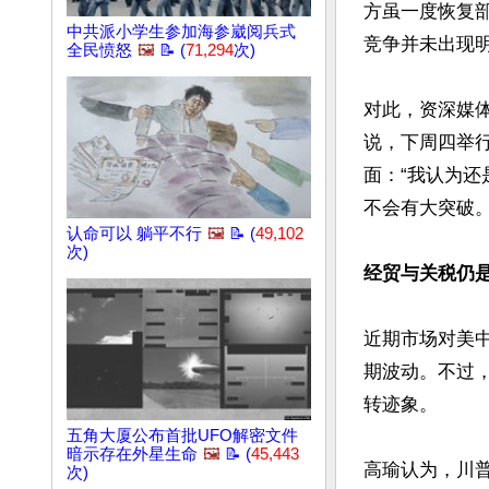
方虽一度恢复
中共派小学生参加海参崴阅兵式
竞争并未出现明
全民愤怒
🖼️
📝 (
71,294
次)
对此，资深媒
说，下周四举行
面：“我认为
不会有大突破。”
认命可以 躺平不行
🖼️
📝 (
49,102
次)
经贸与关税仍
近期市场对美
期波动。不过
转迹象。

五角大厦公布首批UFO解密文件
暗示存在外星生命
🖼️
📝 (
45,443
高瑜认为，川
次)