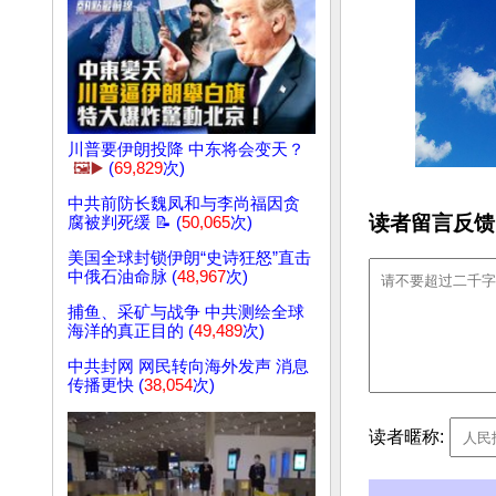
川普要伊朗投降 中东将会变天？
🖼️▶️
(
69,829
次)
中共前防长魏凤和与李尚福因贪
读者留言反馈
腐被判死缓 📝 (
50,065
次)
美国全球封锁伊朗“史诗狂怒”直击
中俄石油命脉 (
48,967
次)
捕鱼、采矿与战争 中共测绘全球
海洋的真正目的 (
49,489
次)
中共封网 网民转向海外发声 消息
传播更快 (
38,054
次)
读者暱称: