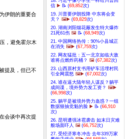
18. 习近平像小学生一样给川普回
信
▶️
📝 (
69,852
次)
为伊朗的重要合
19. 川普要伊朗投降 中东将会变
天？
🖼️▶️
(
69,829
次)
20. 湖南浏阳烟花厰发生特大爆炸
21死61伤
🖼️
📝 (
68,949
次)
21. 中国网络热传：90%小县城正
施压，避免霍尔木
在消失
🖼️▶️
(
67,759
次)
22. 网友猛批：五一北京如临大敌
谁将点燃炸药桶？
🖼️
(
67,382
次)
23. 山西原村支书用铲车活埋村民
被提及，但已不
引全网震怒
🖼️▶️
(
67,002
次)
24. 谁在逼大陆年轻人谋反？躺平
成间谍，境外势力发工资？
🖼️▶️
(
66,998
次)
25. 躺平是被境外势力蛊惑？一组
数据狠抽党魁的脸
▶️
📝 (
66,910
次)
在会谈中再次提
26. 昆明遭强冰雹袭击 如末日灾难
般场面吓人
🖼️
(
66,752
次)
27. 受经济寒冬冲击 去年339万家