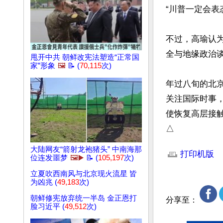
“川普一定会表
不过，高瑜认
全与地缘政治谈
甩开中共 朝鲜改宪法塑造“正常国
家”形象
🖼️
📝 (
70,115
次)
年过八旬的北
关注国际时事
使恢复高层接触
△
文章网址: http://w
大陆网友“箭射龙袍猪头” 中南海那
打印机版
位连发噩梦
🖼️▶️
📝 (
105,197
次)
立夏吹西南风与北京现火流星 皆
为凶兆 (
49,183
次)
朝鲜修宪放弃统一半岛 金正恩打
分享至：
脸习近平 (
49,512
次)