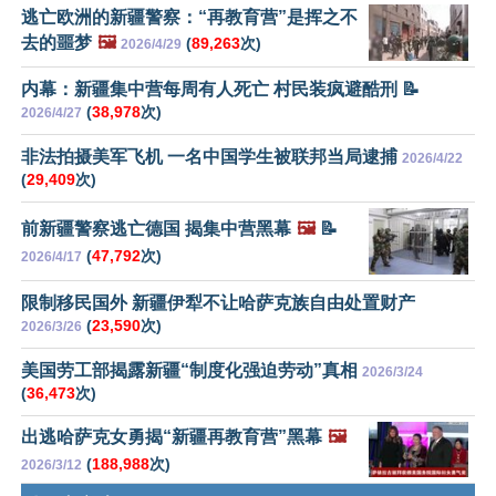
逃亡欧洲的新疆警察：“再教育营”是挥之不
去的噩梦
🖼️
(
89,263
次)
2026/4/29
内幕：新疆集中营每周有人死亡 村民装疯避酷刑 📝
(
38,978
次)
2026/4/27
非法拍摄美军飞机 一名中国学生被联邦当局逮捕
2026/4/22
(
29,409
次)
前新疆警察逃亡德国 揭集中营黑幕
🖼️
📝
(
47,792
次)
2026/4/17
限制移民国外 新疆伊犁不让哈萨克族自由处置财产
(
23,590
次)
2026/3/26
美国劳工部揭露新疆“制度化强迫劳动”真相
2026/3/24
(
36,473
次)
出逃哈萨克女勇揭“新疆再教育营”黑幕
🖼️
(
188,988
次)
2026/3/12