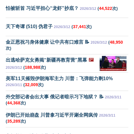
怕被斩首 习近平担心“龙虾”抄底？
(
44,522
次)
2026/3/12
天下奇谭 (510) 伪君子
(
37,441
次)
2026/3/12
金正恩祝习身体健康 让中共有口难言 📝
(
48,950
2026/3/12
次)
出逃哈萨克女勇揭“新疆再教育营”黑幕
🖼️
(
188,988
次)
2026/3/12
美军11天摧毁伊朗海军主力 川普：飞弹能力剩10%
(
32,009
次)
2026/3/11
外交部记者会出大事 俄记者暗示习下地狱？ 📝
2026/3/11
(
44,368
次)
伊朗已开始崩盘 川普拿习近平开涮全网疯传
2026/3/11
(
35,289
次)