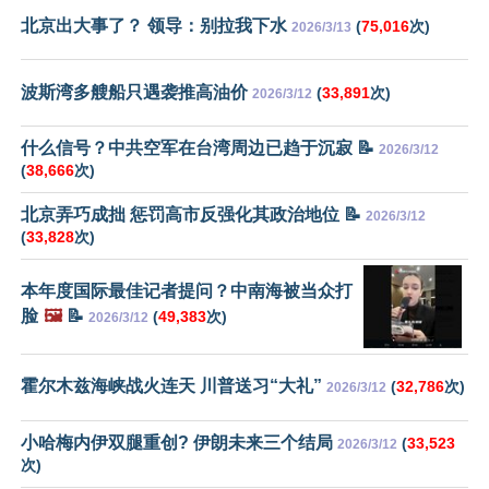
北京出大事了？ 领导：别拉我下水
(
75,016
次)
2026/3/13
波斯湾多艘船只遇袭推高油价
(
33,891
次)
2026/3/12
什么信号？中共空军在台湾周边已趋于沉寂 📝
2026/3/12
(
38,666
次)
北京弄巧成拙 惩罚高市反强化其政治地位 📝
2026/3/12
(
33,828
次)
本年度国际最佳记者提问？中南海被当众打
脸
🖼️
📝
(
49,383
次)
2026/3/12
霍尔木兹海峡战火连天 川普送习“大礼”
(
32,786
次)
2026/3/12
小哈梅内伊双腿重创? 伊朗未来三个结局
(
33,523
2026/3/12
次)