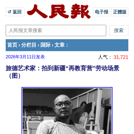
↺ 返回 
电子报
正體版
首页
分栏目
国际
文章
›
›
›
：
2026年3月11日
发表
人气：
31,721
旅德艺术家：拍到新疆“再教育营”劳动场景
（图）