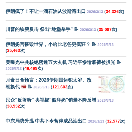
伊朗疯了！不让一滴石油从波斯湾出口
(
34,326
次)
2026/3/13
川普的铁腕反击 祭出“地堡杀手” 📝
(
35,087
次)
2026/3/13
伊朗扬言摧毁世界，小哈比老爸更疯狂？ 📝
2026/3/13
(
35,463
次)
美曝光中共核绝密透五大玄机 习近平惨输底裤被扒光 📝
(
46,469
次)
2026/3/13
月食日食预言：2026伊朗国运犯太岁、改
朝换代
🖼️
📝
(
121,603
次)
2026/3/13
民众“反著听” 央视揭“假洋奶”销量不降反增
2026/3/13
(
38,532
次)
中东局势升温 中共下令暂停成品油出口
(
32,577
次)
2026/3/13