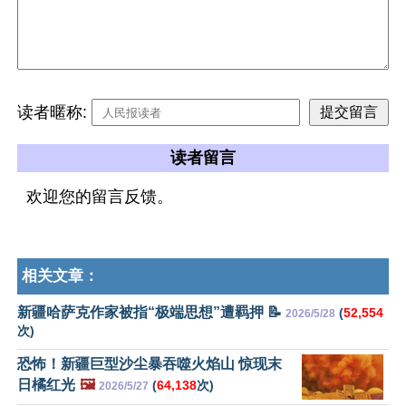
读者暱称:
读者留言
欢迎您的留言反馈。
相关文章：
新疆哈萨克作家被指“极端思想”遭羁押 📝
(
52,554
2026/5/28
次)
恐怖！新疆巨型沙尘暴吞噬火焰山 惊现末
日橘红光
🖼️
(
64,138
次)
2026/5/27