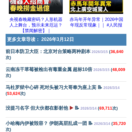
央视春晚藏密码？人形机器
赤马年开年异常｜2026中国
人上舞台，预示未来厄运？
年现反常现象｜｜ #人民报
【禁闻解密】｜
更多文章导读：
2026年3月12日
前日本防卫大臣：北京对台策略两种剧本
(
36,640
2026/3/15
次)
云南冻干草莓被检出有毒重金属 超标10倍
(
48,009
2026/3/15
次)
马杜罗狱中心碎 死对头被习大哥奉为座上宾 📝
2026/3/14
(
53,624
次)
没提习名字 但大伙都在影射他
▶️
📝
(
69,711
次)
2026/3/14
小哈梅内伊被毁容？ 伊朗高层乱成一团 📝
(
35,720
2026/3/14
次)