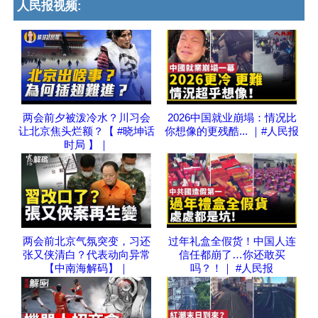
人民报视频:
两会前夕被泼冷水？川习会
2026中国就业崩塌：情况比
让北京焦头烂额？【 #晓坤话
你想像的更残酷... ｜#人民报
时局 】｜
两会前北京气氛突变，习还
过年礼盒全假货！中国人连
张又侠清白？代表动向异常
信任都崩了…你还敢买
【中南海解码】｜
吗？！｜ #人民报