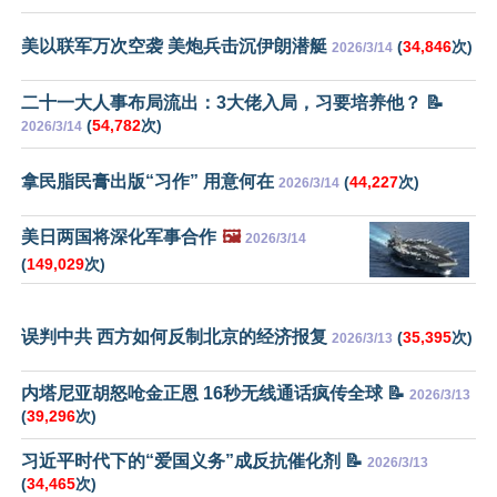
美以联军万次空袭 美炮兵击沉伊朗潜艇
(
34,846
次)
2026/3/14
二十一大人事布局流出：3大佬入局，习要培养他？ 📝
(
54,782
次)
2026/3/14
拿民脂民膏出版“习作” 用意何在
(
44,227
次)
2026/3/14
美日两国将深化军事合作
🖼️
2026/3/14
(
149,029
次)
误判中共 西方如何反制北京的经济报复
(
35,395
次)
2026/3/13
内塔尼亚胡怒呛金正恩 16秒无线通话疯传全球 📝
2026/3/13
(
39,296
次)
习近平时代下的“爱国义务”成反抗催化剂 📝
2026/3/13
(
34,465
次)