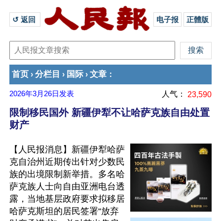
↺ 返回 
电子报
正體版
首页
分栏目
国际
文章
›
›
›
：
2026年3月26日
发表
人气：
23,590
限制移民国外 新疆伊犁不让哈萨克族自由处置
财产
【人民报消息】新疆伊犁哈萨
克自治州近期传出针对少数民
族的出境限制新举措。多名哈
萨克族人士向自由亚洲电台透
露，当地基层政府要求拟移居
哈萨克斯坦的居民签署“放弃