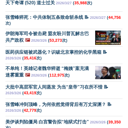
天下奇谭 (520) 道士过关
(
35,988
次)
2026/3/27
张雪峰猝死：中共体制五条致命斩杀线 📝
(
44,756
2026/3/27
次)
伊朗海军司令被击毙 盟友盼川普瓦解古巴
共产政权
🖼️
(
53,273
次)
2026/3/26
医药供应链被武器化？识破北京掌控的化学黑箱 📝
(
35,416
次)
2026/3/26
不单纯！英雄记者魏华猝逝 “梅姨”案充满
迷雾重重
🖼️
(
112,975
次)
2026/3/26
大批中高层军官人间蒸发 为当“皇帝”习在所不惜 📝
(
43,419
次)
2026/3/26
张雪峰冲到顶峰，为何依然觉得背后有万丈深渊？ 📝
(
42,779
次)
2026/3/26
美伊谈判陷僵局 白宫警告拟“地狱式打击”
(
39,350
2026/3/26
次)