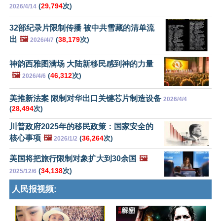
(
29,794
次)
2026/4/14
32部纪录片限制传播 被中共雪藏的清单流
出
🖼️
(
38,179
次)
2026/4/7
神韵西雅图满场 大陆新移民感到神的力量
🖼️
(
46,312
次)
2026/4/6
美推新法案 限制对华出口关键芯片制造设备
2026/4/4
(
28,494
次)
川普政府2025年的移民政策：国家安全的
核心事项
🖼️
(
36,264
次)
2026/1/2
美国将把旅行限制对象扩大到30余国
🖼️
(
34,138
次)
2025/12/6
人民报视频: