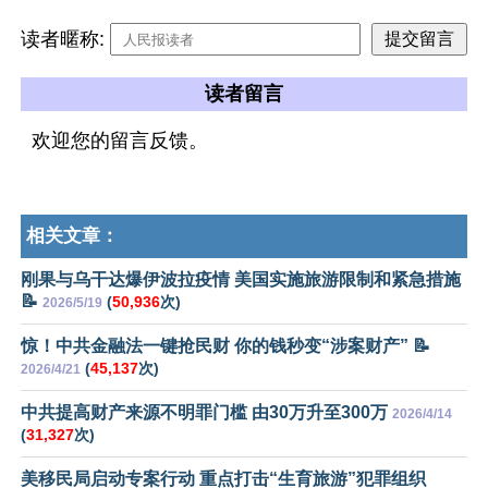
读者暱称:
读者留言
欢迎您的留言反馈。
相关文章：
刚果与乌干达爆伊波拉疫情 美国实施旅游限制和紧急措施
📝
(
50,936
次)
2026/5/19
惊！中共金融法一键抢民财 你的钱秒变“涉案财产” 📝
(
45,137
次)
2026/4/21
中共提高财产来源不明罪门槛 由30万升至300万
2026/4/14
(
31,327
次)
美移民局启动专案行动 重点打击“生育旅游”犯罪组织