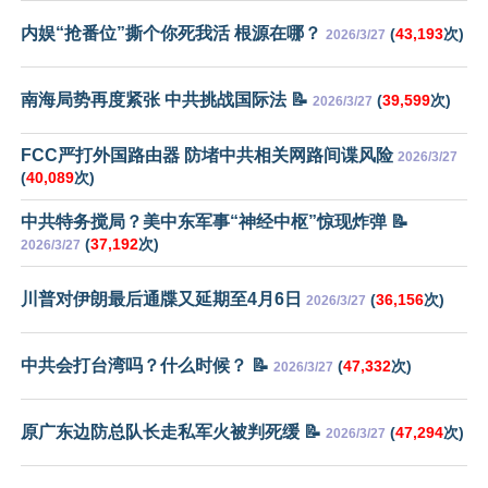
内娱“抢番位”撕个你死我活 根源在哪？
(
43,193
次)
2026/3/27
南海局势再度紧张 中共挑战国际法 📝
(
39,599
次)
2026/3/27
FCC严打外国路由器 防堵中共相关网路间谍风险
2026/3/27
(
40,089
次)
中共特务搅局？美中东军事“神经中枢”惊现炸弹 📝
(
37,192
次)
2026/3/27
川普对伊朗最后通牒又延期至4月6日
(
36,156
次)
2026/3/27
中共会打台湾吗？什么时候？ 📝
(
47,332
次)
2026/3/27
原广东边防总队长走私军火被判死缓 📝
(
47,294
次)
2026/3/27