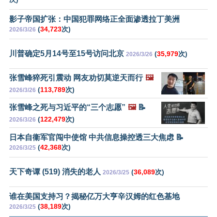
影子帝国扩张：中国犯罪网络正全面渗透拉丁美洲
(
34,723
次)
2026/3/26
川普确定5月14号至15号访问北京
(
35,979
次)
2026/3/26
张雪峰猝死引震动 网友劝切莫逆天而行
🖼️
(
113,789
次)
2026/3/26
张雪峰之死与习近平的“三个志愿”
🖼️
📝
(
122,479
次)
2026/3/26
日本自衞军官闯中使馆 中共信息操控透三大焦虑 📝
(
42,368
次)
2026/3/25
天下奇谭 (519) 消失的老人
(
36,089
次)
2026/3/25
谁在美国支持习？揭秘亿万大亨辛汉姆的红色基地
(
38,189
次)
2026/3/25