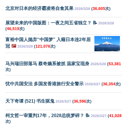
北京对日本的经济霸凌将自食其果
(
36,605
次)
2026/3/28
展望未来的中国版图：一夜之间五省独立？ 📝
2026/3/28
(
46,519
次)
富裕中国人抛弃“中国梦” 入籍日本连2年居
冠
🖼️
(
121,076
次)
2026/3/28
马兴瑞旧部落马 蔡奇嫡系被抓 温家宝现身
(
53,381
2026/3/28
次)
忧中共国安法 多国发香港旅行安全警示
(
36,354
次)
2026/3/27
天下奇谭 (521) 书生驱鬼
(
36,596
次)
2026/3/27
柯文哲一审重判17年，2028总统梦碎？ 📝
(
41,028
2026/3/27
次)