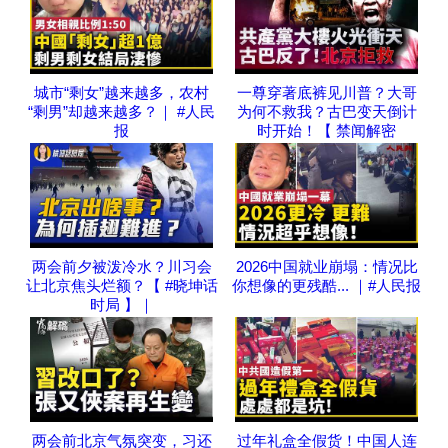
城市“剩女”越来越多，农村
一尊穿著底裤见川普？大哥
“剩男”却越来越多？｜ #人民
为何不救我？古巴变天倒计
报
时开始！【 禁闻解密
两会前夕被泼冷水？川习会
2026中国就业崩塌：情况比
让北京焦头烂额？【 #晓坤话
你想像的更残酷... ｜#人民报
时局 】｜
两会前北京气氛突变，习还
过年礼盒全假货！中国人连