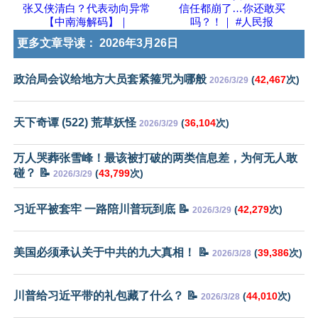
张又侠清白？代表动向异常
信任都崩了…你还敢买
【中南海解码】｜
吗？！｜ #人民报
更多文章导读：
2026年3月26日
政治局会议给地方大员套紧箍咒为哪般
(
42,467
次)
2026/3/29
天下奇谭 (522) 荒草妖怪
(
36,104
次)
2026/3/29
万人哭葬张雪峰！最该被打破的两类信息差，为何无人敢
碰？ 📝
(
43,799
次)
2026/3/29
习近平被套牢 一路陪川普玩到底 📝
(
42,279
次)
2026/3/29
美国必须承认关于中共的九大真相！ 📝
(
39,386
次)
2026/3/28
川普给习近平带的礼包藏了什么？ 📝
(
44,010
次)
2026/3/28