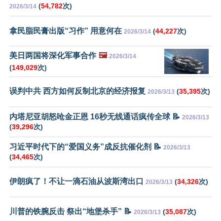
(
54,782
次)
2026/3/14
拿民脂民膏出版“习作” 用意何在
(
44,227
次)
2026/3/14
美日两国将深化军事合作
🖼️
2026/3/14
(
149,029
次)
误判中共 西方如何反制北京的经济报复
(
35,395
次)
2026/3/13
内塔尼亚胡怒呛金正恩 16秒无线通话疯传全球 📝
2026/3/13
(
39,296
次)
习近平时代下的“爱国义务”成反抗催化剂 📝
2026/3/13
(
34,465
次)
伊朗疯了！不让一滴石油从波斯湾出口
(
34,326
次)
2026/3/13
川普的铁腕反击 祭出“地堡杀手” 📝
(
35,087
次)
2026/3/13