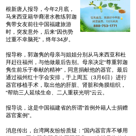
根新唐人报导，今年2月底，
马来西亚籍华裔潜水教练郭迦
隽带女友前往中国福建旅游
时，突发意外，后来“因伤势
过重不幸脑死”，终年34岁。

报导称，郭迦隽的母亲与姐姐分别从马来西亚和杜
拜赶往福州，与他做最后告别。母亲决定“尊重郭迦
隽生前乐于奉献的精神”，同意捐献他的器官。最后
通过福州红十字会安排，于上周五（3月6日）进行
器官移植手术，取出他的肝脏、肾脏和角膜组织，
“帮助三人延续生命、二人重获光明”云云。

报导说，这是中国福建省的所谓“首例外籍人士捐赠
器官案例”。

消息传出，台湾网友纷纷质疑：“国内器官库不够用