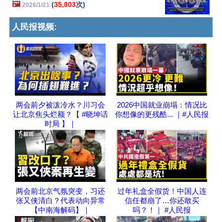
🖼️
(
35,803
次)
2026/1/21
人民报视频:
两会前夕被泼冷水？川习会
2026中国就业崩塌：情况比
让北京焦头烂额？【 #晓坤话
你想像的更残酷... ｜#人民报
时局 】｜
两会前北京气氛突变，习还
过年礼盒全假货！中国人连
张又侠清白？代表动向异常
信任都崩了…你还敢买
【中南海解码】｜
吗？！｜ #人民报