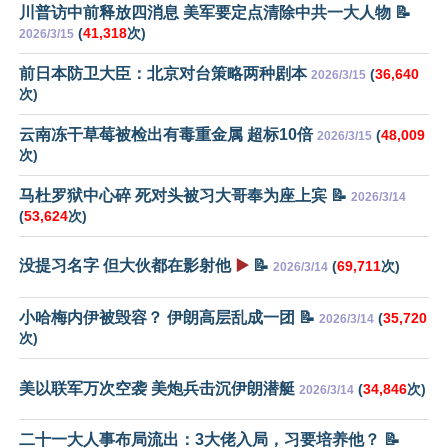
川普访中前释放四消息 美军要定点清除中共一大人物 📝
(
41,318
次)
2026/3/15
前日本防卫大臣：北京对台策略两种剧本
(
36,640
2026/3/15
次)
云南冻干草莓被检出有毒重金属 超标10倍
(
48,009
2026/3/15
次)
马杜罗狱中心碎 死对头被习大哥奉为座上宾 📝
2026/3/14
(
53,624
次)
没提习名字 但大伙都在影射他
▶️
📝
(
69,711
次)
2026/3/14
小哈梅内伊被毁容？ 伊朗高层乱成一团 📝
(
35,720
2026/3/14
次)
美以联军万次空袭 美炮兵击沉伊朗潜艇
(
34,846
次)
2026/3/14
二十一大人事布局流出：3大佬入局，习要培养他？ 📝