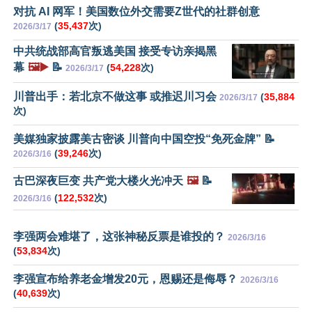
对抗 AI 网军！美国数位外交需要Z世代的社群创意
(
35,437
次)
2026/3/17
中共统战部高官叛逃美国 接受专访亲揭黑
幕
🖼️▶️
📝
(
54,228
次)
2026/3/17
川普出手：若北京不做这事 或推迟川习会
(
35,884
2026/3/17
次)
美媒独家披露美古密谈 川普向中国空投“免死金牌” 📝
(
39,246
次)
2026/3/16
古巴深夜巨变 共产党大楼火光冲天
🖼️
📝
(
122,532
次)
2026/3/16
李强两会难堪了，这张神秘反票是谁投的？
2026/3/16
(
53,834
次)
李强宣布给养老金增发20元，恩赐还是侮辱？
2026/3/16
(
40,639
次)