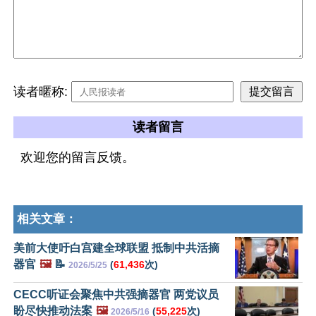
读者暱称:
读者留言
欢迎您的留言反馈。
相关文章：
美前大使吁白宫建全球联盟 抵制中共活摘
器官
🖼️
📝
(
61,436
次)
2026/5/25
CECC听证会聚焦中共强摘器官 两党议员
盼尽快推动法案
🖼️
(
55,225
次)
2026/5/16