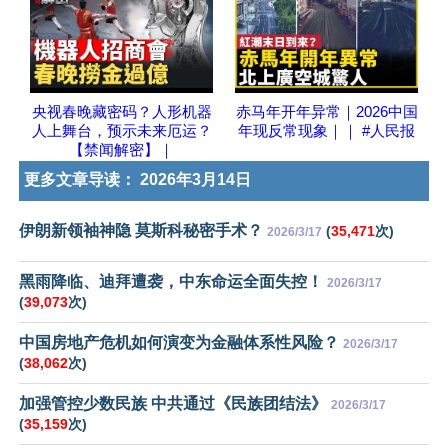
央视春晚藏密码？人形机器
赤马年开年异常｜2026中国
人上舞台，预示未来厄运？
年现反常现象｜｜ #人民报
【禁闻解密】｜
更多文章导读：
2026年3月14日
伊朗新领袖神隐 莫斯科秘密手术？
(
35,471
次)
2026/3/17
黑雨降临、迪拜遭袭，中东命运全面失控！
2026/3/17
(
39,073
次)
中国房地产危机如何演变为金融体系性风险？
2026/3/17
(
38,062
次)
加强管控少数民族 中共通过《民族团结法》
2026/3/17
(
35,159
次)