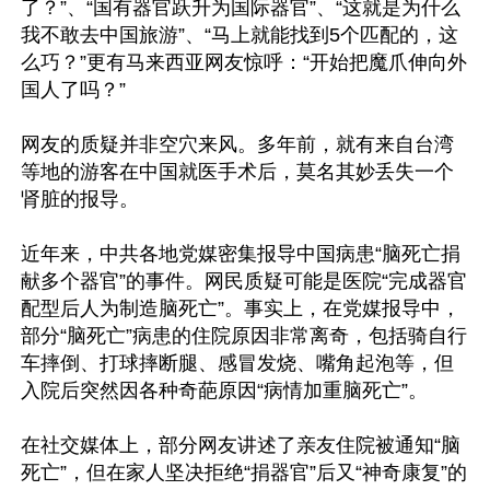
了？”、“国有器官跃升为国际器官”、“这就是为什么
我不敢去中国旅游”、“马上就能找到5个匹配的，这
么巧？”更有马来西亚网友惊呼：“开始把魔爪伸向外
国人了吗？”

网友的质疑并非空穴来风。多年前，就有来自台湾
等地的游客在中国就医手术后，莫名其妙丢失一个
肾脏的报导。

近年来，中共各地党媒密集报导中国病患“脑死亡捐
献多个器官”的事件。网民质疑可能是医院“完成器官
配型后人为制造脑死亡”。事实上，在党媒报导中，
部分“脑死亡”病患的住院原因非常离奇，包括骑自行
车摔倒、打球摔断腿、感冒发烧、嘴角起泡等，但
入院后突然因各种奇葩原因“病情加重脑死亡”。

在社交媒体上，部分网友讲述了亲友住院被通知“脑
死亡”，但在家人坚决拒绝“捐器官”后又“神奇康复”的