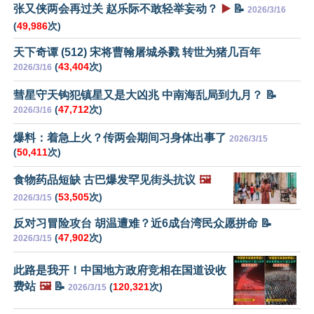
张又侠两会再过关 赵乐际不敢轻举妄动？
▶️
📝
2026/3/16
(
49,986
次)
天下奇谭 (512) 宋将曹翰屠城杀戮 转世为猪几百年
(
43,404
次)
2026/3/16
彗星守天钩犯镇星又是大凶兆 中南海乱局到九月？ 📝
(
47,712
次)
2026/3/16
爆料：着急上火？传两会期间习身体出事了
2026/3/15
(
50,411
次)
食物药品短缺 古巴爆发罕见街头抗议
🖼️
(
53,505
次)
2026/3/15
反对习冒险攻台 胡温遭难？近6成台湾民众愿拼命 📝
(
47,902
次)
2026/3/15
此路是我开！中国地方政府竞相在国道设收
费站
🖼️
📝
(
120,321
次)
2026/3/15