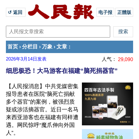
↺ 返回 
电子报
正體版
首页
分栏目
万象
文章
›
›
›
：
2026年3月14日
发表
人气：
29,090
细思极恐！大马游客在福建“脑死捐器官”
【人民报消息】中共党媒密集
报导患者在医院“脑死亡捐献
多个器官”的案例，被强烈质
疑或涉活摘器官。近日一名马
来西亚游客也在福建有同样遭
遇。网民惊呼“魔爪伸向外国
人”。
