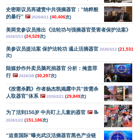
史密斯议员再谴责中共强摘器官：“纳粹般
的暴行”
🖼️
(
40,406
次)
2026/4/11
美两党参议员推出《法轮功与强摘器官受害者保护法案》
(
24,529
次)
2026/3/13
美参议员提法案 保护法轮功 遏止活摘器官
(
21,531
2026/3/12
次)
陆媒炒作外卖员脑死捐器官 分析：掩盖罪
行
🖼️
(
30,297
次)
2026/3/8
《按需杀戮》作者杨杰凯揭露中共“按需杀
人取器官”体系
🖼️
(
29,849
次)
2026/2/21
为了活到150岁 中共盯上儿童的器官
🖼️
📝
(
151,186
次)
2026/1/22
“追查国际”曝光武汉活摘器官黑色产业链