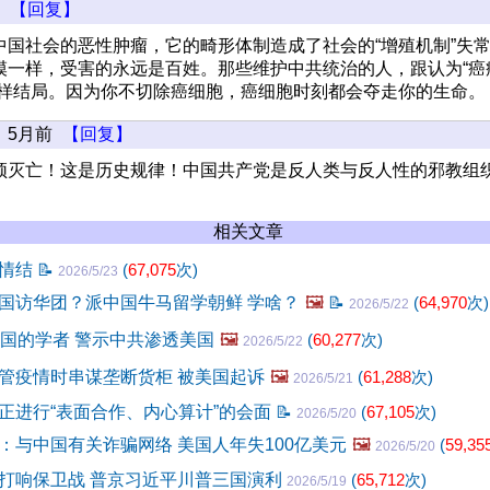
【回复】
中国社会的恶性肿瘤，它的畸形体制造成了社会的“增殖机制”失
模一样，受害的永远是百姓。那些维护中共统治的人，跟认为“癌
同样结局。因为你不切除癌细胞，癌细胞时刻都会夺走你的生命。
5月前
【回复】
须灭亡！这是历史规律！中国共产党是反人类与反人性的邪教组
相关文章
革情结
📝
(
67,075
次)
2026/5/23
国访华团？派中国牛马留学朝鲜 学啥？
🖼️
📝
(
64,970
次)
2026/5/22
中国的学者 警示中共渗透美国
🖼️
(
60,277
次)
2026/5/22
管疫情时串谋垄断货柜 被美国起诉
🖼️
(
61,288
次)
2026/5/21
正进行“表面合作、内心算计”的会面
📝
(
67,105
次)
2026/5/20
：与中国有关诈骗网络 美国人年失100亿美元
🖼️
(
59,35
2026/5/20
打响保卫战 普京习近平川普三国演利
(
65,712
次)
2026/5/19