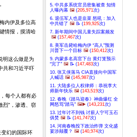


5. 中共多系统官员密集被查 知情
人曝内幕
🖼️
(
205,971
次)
6. 退伍军人也是韭菜 怒吼：加入
梅内伊及多位高
中共错了
🖼️
📝 (
199,925
次)
键情报，摸清哈
7. 新年期间中国儿童失踪案频发
🖼️
(
157,467
次)
8. 美军击毙哈梅内伊 “高人”预测
川普下一个目标
🖼️
(
150,412
次)
说明这么做是为
9. 内蒙多名高官下台 黄灯笼预示
“完了”
🖼️
📝 (
147,483
次)
中共和习近平吓
10. 张又侠落马 CIA直接向中国军
人喊话
🖼️
(
145,987
次)
11. 大陆多位人权律师：恭祝李大
师新年快乐
🖼️
(
143,519
次)
声，每个人都有必
12. 春晚《踏马迎春》神曲爆红 全
网怒骂“踏马”
🖼️▶️
(
143,231
次)
激烈”，渗透、窃
13. 过年讨不到钱 讨薪人宁可玉石


俱焚
🖼️
📝 (
141,747
次)
14. 河南春晚投下政治炸弹 文化盛
宴涉颠覆？
🖼️
(
140,974
次)
云变幻的国际环