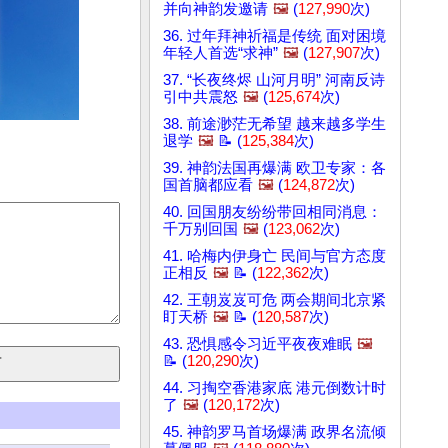
并向神韵发邀请
🖼️
(
127,990
次)
36. 过年拜神祈福是传统 面对困境
年轻人首选“求神”
🖼️
(
127,907
次)
37. “长夜终烬 山河月明” 河南反诗
引中共震怒
🖼️
(
125,674
次)
38. 前途渺茫无希望 越来越多学生
退学
🖼️
📝 (
125,384
次)
39. 神韵法国再爆满 欧卫专家：各
国首脑都应看
🖼️
(
124,872
次)
40. 回国朋友纷纷带回相同消息：
千万别回国
🖼️
(
123,062
次)
41. 哈梅内伊身亡 民间与官方态度
正相反
🖼️
📝 (
122,362
次)
42. 王朝岌岌可危 两会期间北京紧
盯天桥
🖼️
📝 (
120,587
次)
43. 恐惧感令习近平夜夜难眠
🖼️
📝 (
120,290
次)
44. 习掏空香港家底 港元倒数计时
了
🖼️
(
120,172
次)
45. 神韵罗马首场爆满 政界名流倾