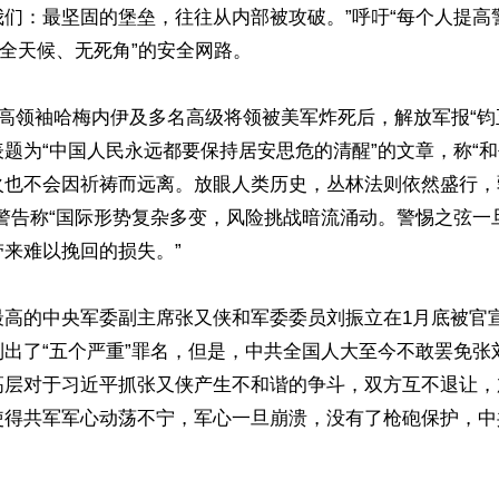
我们：最坚固的堡垒，往往从内部被攻破。”呼吁“每个人提高
“全天候、无死角”的安全网路。

最高领袖哈梅内伊及多名高级将领被美军炸死后，解放军报“钧
题为“中国人民永远都要保持居安思危的清醒”的文章，称“
火也不会因祈祷而远离。放眼人类历史，丛林法则依然盛行，
出警告称“国际形势复杂多变，风险挑战暗流涌动。警惕之弦一
来难以挽回的损失。”

最高的中央军委副主席张又侠和军委委员刘振立在1月底被官
列出了“五个严重”罪名，但是，中共全国人大至今不敢罢免张
高层对于习近平抓张又侠产生不和谐的争斗，双方互不退让，
使得共军军心动荡不宁，军心一旦崩溃，没有了枪砲保护，中