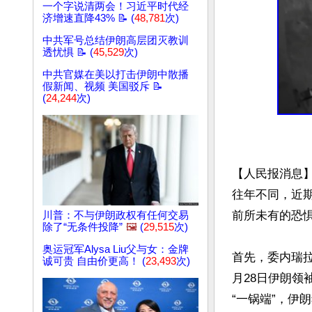
一个字说清两会！习近平时代经
济增速直降43% 📝 (
48,781
次)
中共军号总结伊朗高层团灭教训
透忧惧 📝 (
45,529
次)
中共官媒在美以打击伊朗中散播
假新闻、视频 美国驳斥 📝
(
24,244
次)
【人民报消息】
往年不同，近
前所未有的恐惧
川普：不与伊朗政权有任何交易
除了“无条件投降”
🖼️
(
29,515
次)
奥运冠军Alysa Liu父与女：金牌
首先，委内瑞
诚可贵 自由价更高！ (
23,493
次)
月28日伊朗领
“一锅端”，伊