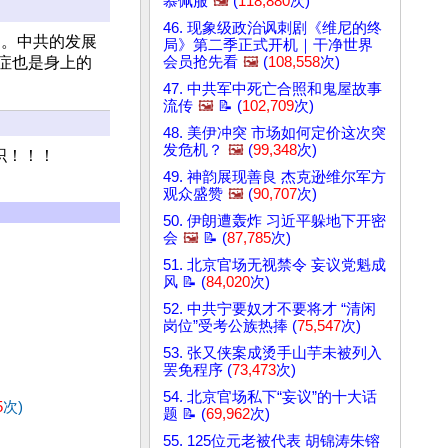
慕佩服
🖼️
(
118,880
次)
46. 现象级政治讽刺剧《维尼的终
常。中共的发展
局》第二季正式开机｜干净世界
症也是身上的
会员抢先看
🖼️
(
108,558
次)
47. 中共军中死亡合照和鬼屋故事
流传
🖼️
📝 (
102,709
次)
48. 美伊冲突 市场如何定价这次突
发危机？
🖼️
(
99,348
次)
织！！！
49. 神韵展现善良 杰克逊维尔军方
观众盛赞
🖼️
(
90,707
次)
50. 伊朗遭轰炸 习近平躲地下开密
会
🖼️
📝 (
87,785
次)
51. 北京官场无视禁令 妄议党魁成
风 📝 (
84,020
次)
52. 中共宁要奴才不要将才 “清闲
岗位”受考公族热捧 (
75,547
次)
53. 张又侠案成烫手山芋未被列入
罢免程序 (
73,473
次)
54. 北京官场私下“妄议”的十大话
5
次)
题 📝 (
69,962
次)
55. 125位元老被代表 胡锦涛朱镕