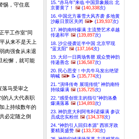
15. “赤马年”来临 中国异象频出 北
警惕，守住底
京要黄了！
🖼️
(
140,338
次)
16. 中国北方暴雪大风齐袭 多地黄
沙蔽日景区关闭
🖼️▶️
(
139,937
次)
17. 神韵南特爆满 主流赞艺术卓越
正平工作室”同
传递和平
🖼️
(
139,897
次)
和平从来不是天上
18. 沙尘侵袭近半中国 北京罕现
“蓝太阳”
🖼️
(
137,164
次)
弱肉强食从未退
19. 大邱一日两场售罄 观众赞神韵
旦松懈，就可能
传递善念
🖼️
(
136,587
次)
20. 民心思变！中共牛马发出绝望
呐喊
🖼️▶️
📝 (
135,774
次)
21. “演绎传奇 展现传统” 神韵南特
宣落马受审之
持续爆满
🖼️
(
135,725
次)
刘的人大代表职
22. “感受创世主的指引”神韵洛桑
爆满落幕
🖼️
(
134,893
次)
加上持续数年的
23. 神韵意大利阿韦利诺爆满 参议
共必定随之倒
员成忠实粉丝
🖼️
(
134,378
次)
24. “神韵引人回归本源” 西班牙政
要精英盛赞
🖼️
(
133,730
次)