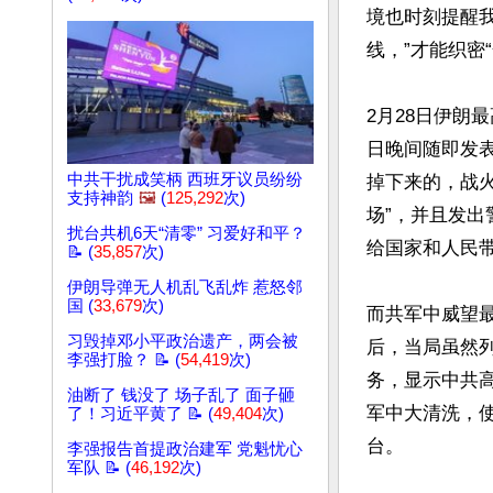
境也时刻提醒
线，”才能织密
2月28日伊朗
日晚间随即发表
中共干扰成笑柄 西班牙议员纷纷
掉下来的，战
支持神韵
🖼️
(
125,292
次)
场”，并且发
扰台共机6天“清零” 习爱好和平？
给国家和人民带
📝 (
35,857
次)
伊朗导弹无人机乱飞乱炸 惹怒邻
国 (
33,679
次)
而共军中威望
习毁掉邓小平政治遗产，两会被
后，当局虽然
李强打脸？ 📝 (
54,419
次)
务，显示中共
油断了 钱没了 场子乱了 面子砸
军中大清洗，
了！习近平黄了 📝 (
49,404
次)
台。

李强报告首提政治建军 党魁忧心
军队 📝 (
46,192
次)