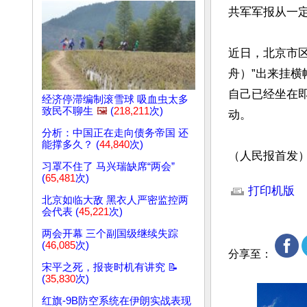
共军军报从一
近日，北京市区
舟）”出来挂
自己已经坐在
经济停滞编制滚雪球 吸血虫太多
致民不聊生
🖼️
(
218,211
次)
动。

分析：中国正在走向债务帝国 还
能撑多久？ (
44,840
次)
（人民报首发
习罩不住了 马兴瑞缺席“两会”
文章网址: http://w
(
65,481
次)
打印机版
北京如临大敌 黑衣人严密监控两
会代表 (
45,221
次)
两会开幕 三个副国级继续失踪
(
46,085
次)
分享至：
宋平之死，报丧时机有讲究 📝
(
35,830
次)
红旗-9B防空系统在伊朗实战表现