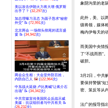
象阴沟里的老
美以攻击伊朗火力将大增 俄罗斯
出手了？ (
32,297
次)
此外，美、以
加总理曝习丑态 为面子恳求“秘密
外交” 📝 (
72,991
次)
级将领，媒体
北京两会 一场彻头彻尾的谎言盛
梅内伊每天的动
宴 📝 (
34,942
次)
而美国中央情
了“不战而胜
破胆。

两会众生相：大会堂外防百姓，
3月2日，中共
内防自己人
🖼️
(
122,964
次)
要保持警惕”短
中东战火延烧 卢比奥喊“让蒋介石
密、策反等从内
出场” 📝 (
34,342
次)
中共官媒宣传美国民众反战示威
美媒：抗议组织者与中共有关 📝
法广的报导指
(
26,232
次)