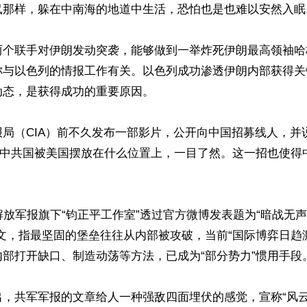
鼠那样，躲在中南海的地道中生活，恐怕也是也难以安然入眠。
两个联手对伊朗发动突袭，能够做到一举炸死伊朗最高领袖哈
称与以色列的情报工作有关。以色列成功渗透伊朗内部获得关
态，是获得成功的重要原因。

报局（CIA）前不久发布一部影片，公开向中国招募线人，并
”。中共国被美国摆放在什么位置上，一目了然。这一招也使得
解放军报旗下“钧正平工作室”透过官方微博发表题为“暗战无
文，指最坚固的堡垒往往从内部被攻破，当前“国际博弈日趋
部打开缺口、制造动荡等方法，已成为“部分势力”惯用手段。
出，共军军报的文章给人一种强敌四面埋伏的感觉，宣称“风