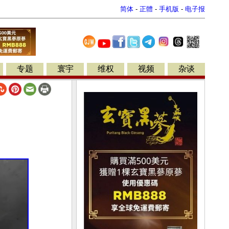
简体
-
正體
-
手机版
-
电子报
专题
寰宇
维权
视频
杂谈