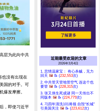
高层为此向中共
近期最受欢迎的文章
2026年3月4日
1. 悲情温家宝： 有心杀贼，无力
回天
🖼️
📝 (
232,553
次)
再也没有出现在
2. 中共管天管地管空气 连这个也
美国的对手。可
要管
🖼️
📝 (
228,315
次)
机爆发摩擦。

3. 张又侠生死成谜 同一天传出不
同版本
🖼️
📝 (
224,779
次)
4. 习四年清洗101将领 自毁“长城”
后，即使习近平
引美国关注
🖼️
📝 (
223,612
次)