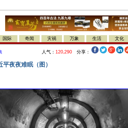
国际
奇闻
灾祸
万象
生活
文化
人气：
120,290
分享：
表
近平夜夜难眠（图）