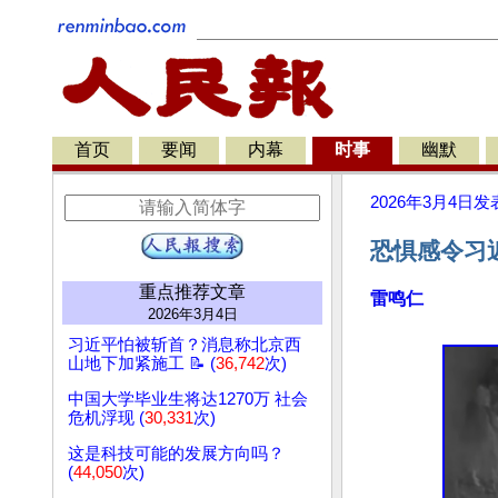
首页
要闻
内幕
时事
幽默
2026年3月4日
发
恐惧感令习
重点推荐文章
雷鸣仁
2026年3月4日
习近平怕被斩首？消息称北京西
山地下加紧施工 📝 (
36,742
次)
中国大学毕业生将达1270万 社会
危机浮现 (
30,331
次)
这是科技可能的发展方向吗？
(
44,050
次)