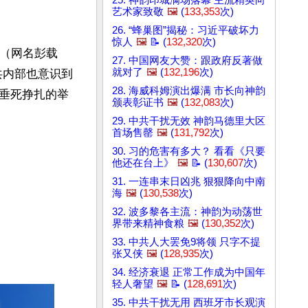
25. 神韵印城满场落幕 主流精英向
艺术家致敬
🖼️
(
133,353
次)
26. “蜂巢图”揭秘：习近平破坏力
惊人
🖼️
📝 (
132,320
次)
发（网名彭载
27. 中国网友大赞：跟政府反著做
就对了
🖼️
(
132,196
次)
共内部也意识到
28. 海威科姆演出爆满 市长向神韵
垂死挣扎的举
颁表彰证书
🖼️
(
132,083
次)
29. 中共干扰无效 神韵马德里大区
首场售罄
🖼️
(
131,792
次)
30. 习的危害有多大？ 看看《只要
他还在台上》
🖼️
📝 (
130,607
次)
31. 一连串末日凶兆 狠狠降向中南
海
🖼️
(
130,538
次)
32. 波多黎各主流：神韵为动荡世
界带来精神食粮
🖼️
(
130,352
次)
33. 中共人大罢免9将领 只字不提
张又侠
🖼️
(
128,935
次)
34. 经济衰退 正常工作成为中国年
轻人奢望
🖼️
📝 (
128,691
次)
35. 中共干扰无用 西班牙市长观演