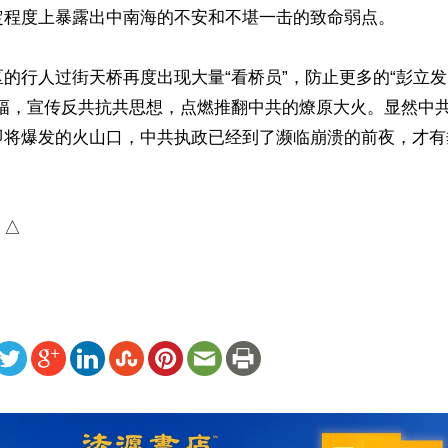
定程度上暴露出中南海的不安和不堪一击的致命弱点。

的行人过街天桥再度出现大量“看桥员”，防止更多的“彭立
横幅，宣传反共抗共思想，点燃推翻中共的燎原大火。显然中
即将爆发的火山口，中共执政已经到了濒临崩溃的前夜，才有
）△
ww.renminbao.com/rmb/articles/2026/3/5/94284.html