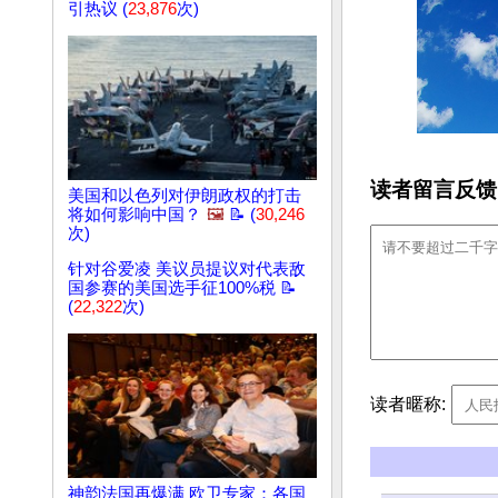
引热议 (
23,876
次)
读者留言反馈
美国和以色列对伊朗政权的打击
将如何影响中国？
🖼️
📝 (
30,246
次)
针对谷爱凌 美议员提议对代表敌
国参赛的美国选手征100%税 📝
(
22,322
次)
读者暱称:
神韵法国再爆满 欧卫专家：各国