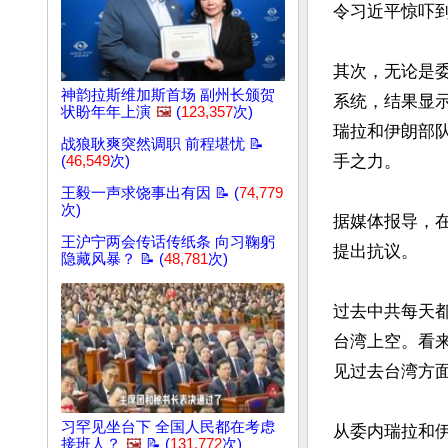
令习近平惊吓到
其次，无论是
神韵拉斯维加斯首场 副州长颁贺
系统，结果显
状盼年年上演
🖼️
(
123,357
次)
瑞拉和伊朗部
战狼耿爽突然调职 前程堪忧 📝
手之力。

(
46,549
次)
王毅一声求饶事出有因 📝 (
74,779
次)
据媒体报导，
王沪宁两会传话传纸条 向习鞠躬
提出抗议。

隐藏风暴？ 📝 (
48,781
次)
过去中共每天都
台湾上空。看
见过去台湾方
习罕见坐台下 全国人民都在考虑
从委内瑞拉和
接班人？
🖼️
📝 (
131,772
次)