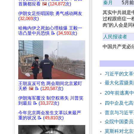
秦月
5月前
首脑都应看
🖼️
(
124,872
次)
其实中共就是
伊朗女足拒唱国歌 勇气感动网友
(
32,069
次)
过程跟癌症一
肉”的人会是
哈梅内伊之死如心理核爆 王毅一
语凸显中共恐惧 📝 (
34,593
次)
人民报读者
中国共产党必
习近平的文
最大化震摄美
王朝岌岌可危 两会期间北京紧盯
天桥
🖼️
📝 (
120,587
次)
20年前逃离
伊朗海军覆没 制空权将失 川普笑
四中企及七高
到最后 📝 (
33,372
次)
普京与习近平
今年北京两会发生文革以来最严
重的状况 📝 (
49,810
次)
众院中国委员
莫斯科对北京