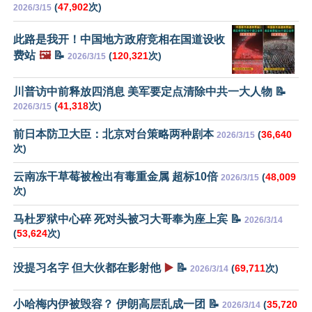
(
47,902
次)
2026/3/15
此路是我开！中国地方政府竞相在国道设收
费站
🖼️
📝
(
120,321
次)
2026/3/15
川普访中前释放四消息 美军要定点清除中共一大人物 📝
(
41,318
次)
2026/3/15
前日本防卫大臣：北京对台策略两种剧本
(
36,640
2026/3/15
次)
云南冻干草莓被检出有毒重金属 超标10倍
(
48,009
2026/3/15
次)
马杜罗狱中心碎 死对头被习大哥奉为座上宾 📝
2026/3/14
(
53,624
次)
没提习名字 但大伙都在影射他
▶️
📝
(
69,711
次)
2026/3/14
小哈梅内伊被毁容？ 伊朗高层乱成一团 📝
(
35,720
2026/3/14