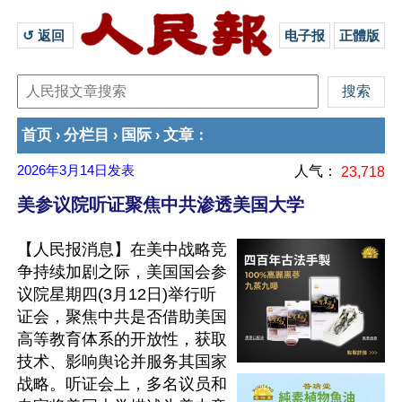
↺ 返回 
电子报
正體版
首页
分栏目
国际
文章
›
›
›
：
2026年3月14日
发表
人气：
23,718
美参议院听证聚焦中共渗透美国大学
【人民报消息】在美中战略竞
争持续加剧之际，美国国会参
议院星期四(3月12日)举行听
证会，聚焦中共是否借助美国
高等教育体系的开放性，获取
技术、影响舆论并服务其国家
战略。听证会上，多名议员和