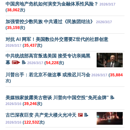
中国房地产危机如何演变为金融体系性风险？
2026/3/17
(
38,062
次)
加强管控少数民族 中共通过《民族团结法》
2026/3/17
(
35,159
次)
对抗 AI 网军！美国数位外交需要Z世代的社群创意
(
35,437
次)
2026/3/17
中共统战部高官叛逃美国 接受专访亲揭黑
幕
🖼️▶️
📝
(
54,228
次)
2026/3/17
川普出手：若北京不做这事 或推迟川习会
(
35,884
2026/3/17
次)
美媒独家披露美古密谈 川普向中国空投“免死金牌” 📝
(
39,246
次)
2026/3/16
古巴深夜巨变 共产党大楼火光冲天
🖼️
📝
(
122,532
次)
2026/3/16