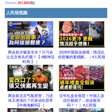
(
57,892
次)
2026/6/4
人民报视频:
两会前夕被泼冷水？川习会
2026中国就业崩塌：情况比
让北京焦头烂额？【 #晓坤话
你想像的更残酷... ｜#人民报
时局 】｜
两会前北京气氛突变，习还
过年礼盒全假货！中国人连
张又侠清白？代表动向异常
信任都崩了…你还敢买
【中南海解码】｜
吗？！｜ #人民报