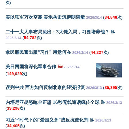
次)
美以联军万次空袭 美炮兵击沉伊朗潜艇
(
34,846
次)
2026/3/14
二十一大人事布局流出：3大佬入局，习要培养他？ 📝
(
54,782
次)
2026/3/14
拿民脂民膏出版“习作” 用意何在
(
44,227
次)
2026/3/14
美日两国将深化军事合作
🖼️
2026/3/14
(
149,029
次)
误判中共 西方如何反制北京的经济报复
(
35,395
次)
2026/3/13
内塔尼亚胡怒呛金正恩 16秒无线通话疯传全球 📝
2026/3/13
(
39,296
次)
习近平时代下的“爱国义务”成反抗催化剂 📝
2026/3/13
(
34,465
次)