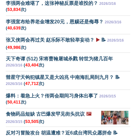
李强两会难堪了，这张神秘反票是谁投的？
2026/3/16
(
53,834
次)
李强宣布给养老金增发20元，恩赐还是侮辱？
2026/3/16
(
40,639
次)
张又侠两会再过关 赵乐际不敢轻举妄动？
▶️
📝
2026/3/16
(
49,986
次)
天下奇谭 (512) 宋将曹翰屠城杀戮 转世为猪几百年
(
43,404
次)
2026/3/16
彗星守天钩犯镇星又是大凶兆 中南海乱局到九月？ 📝
(
47,712
次)
2026/3/16
爆料：着急上火？传两会期间习身体出事了
2026/3/15
(
50,411
次)
食物药品短缺 古巴爆发罕见街头抗议
🖼️
(
53,505
次)
2026/3/15
反对习冒险攻台 胡温遭难？近6成台湾民众愿拼命 📝