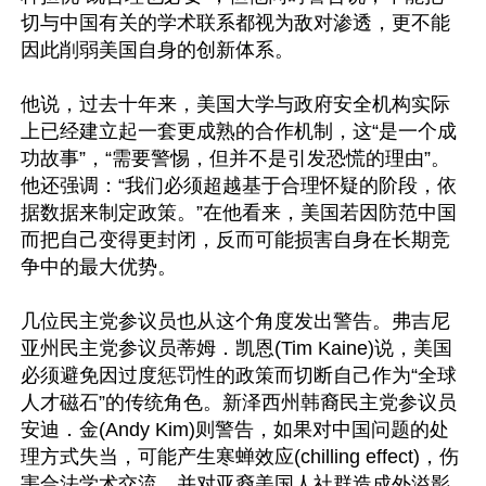
切与中国有关的学术联系都视为敌对渗透，更不能
因此削弱美国自身的创新体系。

他说，过去十年来，美国大学与政府安全机构实际
上已经建立起一套更成熟的合作机制，这“是一个成
功故事”，“需要警惕，但并不是引发恐慌的理由”。
他还强调：“我们必须超越基于合理怀疑的阶段，依
据数据来制定政策。”在他看来，美国若因防范中国
而把自己变得更封闭，反而可能损害自身在长期竞
争中的最大优势。

几位民主党参议员也从这个角度发出警告。弗吉尼
亚州民主党参议员蒂姆．凯恩(Tim Kaine)说，美国
必须避免因过度惩罚性的政策而切断自己作为“全球
人才磁石”的传统角色。新泽西州韩裔民主党参议员
安迪．金(Andy Kim)则警告，如果对中国问题的处
理方式失当，可能产生寒蝉效应(chilling effect)，伤
害合法学术交流，并对亚裔美国人社群造成外溢影