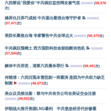
六四禁说“我爱你”中共疯狂监控网友被气笑
(
58,376
2026/6/5
次)
操弄仇日弄巧成拙 中共逼出最强台海守护者 📝
2026/6/5
(
57,471
次)
美防长聚焦台海 专家警告中共全球点火
(
58,379
次)
2026/6/5
中共疯狂囤稀土 西方国防科技命脉陷断供危机 📝
2026/6/5
(
57,594
次)
解体中共邪党，清算六四屠杀罪行 📝
(
58,451
次)
2026/6/4
何晓清：六四沉冤未雪悲剧一再重演 是因为中共权力缺乏
制衡
▶️
(
48,073
次)
2026/6/4
美众议员推法案：禁与中共有关公司在美证交会注册
(
49,553
次)
2026/6/4
伊朗战火推升美国LNG暴利 中共堡垒经济代价惨重