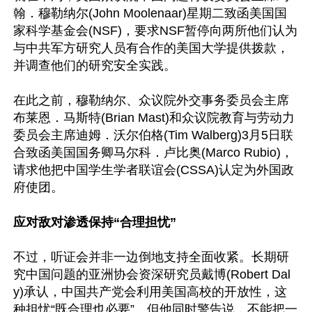
翰．穆勒纳尔(John Moolenaar)星期二致函美国国
家科学基金会(NSF)，要求NSF暂停向两所他们认为
与中共军方研究人员有合作的美国大学提供拨款，
并调查他们的研究安全实践。

在此之前，穆勒纳尔、众议院外交事务委员会主席
布莱恩．马斯特(Brian Mast)和众议院教育与劳动力
委员会主席迪姆．沃尔伯格(Tim Walberg)3月5日联
合致函美国国务卿马尔科．卢比奥(Marco Rubio)，
请求他把中国学生学者联谊会(CSSA)认定为外国政
府使团。

应对敌对渗透保持“合理担忧”
不过，听证会并非一边倒地支持全面收紧。长期研
究中国问题的亚洲协会资深研究员戴博(Robert Dal
y)承认，中国共产党会利用美国高校的开放性，这
种担忧“既合理也必要”，但他同时警告说，不能把一