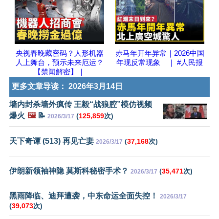
央视春晚藏密码？人形机器
赤马年开年异常｜2026中国
人上舞台，预示未来厄运？
年现反常现象｜｜ #人民报
【禁闻解密】｜
更多文章导读：
2026年3月14日
墙内封杀墙外疯传 王毅“战狼腔”模仿视频
爆火
🖼️
📝
(
125,859
次)
2026/3/17
天下奇谭 (513) 再见亡妻
(
37,168
次)
2026/3/17
伊朗新领袖神隐 莫斯科秘密手术？
(
35,471
次)
2026/3/17
黑雨降临、迪拜遭袭，中东命运全面失控！
2026/3/17
(
39,073
次)