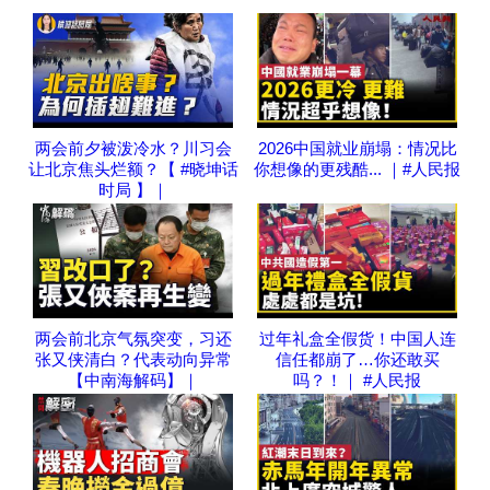
两会前夕被泼冷水？川习会
2026中国就业崩塌：情况比
让北京焦头烂额？【 #晓坤话
你想像的更残酷... ｜#人民报
时局 】｜
两会前北京气氛突变，习还
过年礼盒全假货！中国人连
张又侠清白？代表动向异常
信任都崩了…你还敢买
【中南海解码】｜
吗？！｜ #人民报