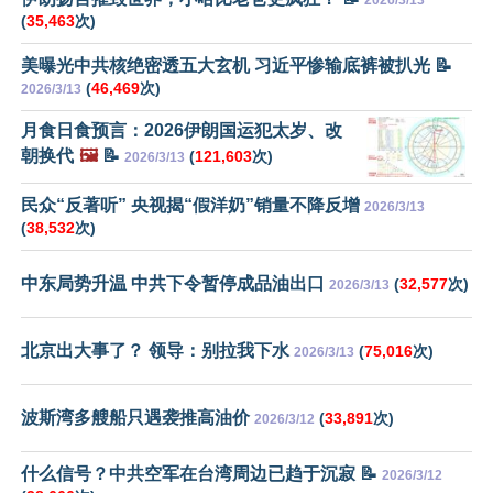
(
35,463
次)
美曝光中共核绝密透五大玄机 习近平惨输底裤被扒光 📝
(
46,469
次)
2026/3/13
月食日食预言：2026伊朗国运犯太岁、改
朝换代
🖼️
📝
(
121,603
次)
2026/3/13
民众“反著听” 央视揭“假洋奶”销量不降反增
2026/3/13
(
38,532
次)
中东局势升温 中共下令暂停成品油出口
(
32,577
次)
2026/3/13
北京出大事了？ 领导：别拉我下水
(
75,016
次)
2026/3/13
波斯湾多艘船只遇袭推高油价
(
33,891
次)
2026/3/12
什么信号？中共空军在台湾周边已趋于沉寂 📝
2026/3/12