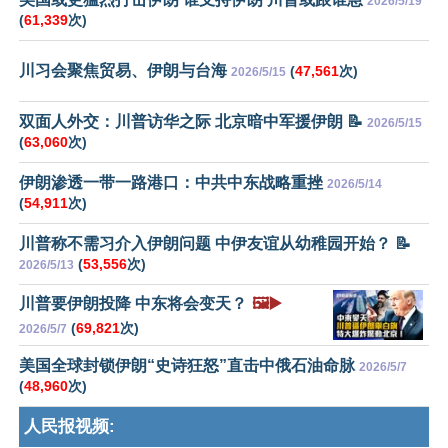
2026/5/19
(
61,339
次)
川习会聚焦贸易、伊朗与台海
(
47,561
次)
2026/5/15
双面人外交：川普访华之际 北京暗中军援伊朗 📝
2026/5/15
(
63,060
次)
伊朗渗透一带一路港口：中共中东战略重挫
2026/5/14
(
54,911
次)
川普称不需习介入伊朗问题 中伊友谊从幼稚园开始？ 📝
(
53,556
次)
2026/5/13
川普要伊朗投降 中东将会变天？
🖼️▶️
(
69,821
次)
2026/5/7
美国全球封锁伊朗“史诗狂怒”直击中俄石油命脉
2026/5/7
(
48,960
次)
人民报视频: