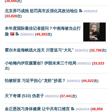
(
38,666
次)
北京弄巧成拙 惩罚高市反强化其政治地位 📝
2026/3/12
(
33,828
次)
本年度国际最佳记者提问？中南海被当众打
脸
🖼️
📝
(
49,383
次)
2026/3/12
霍尔木兹海峡战火连天 川普送习“大礼”
(
32,786
次)
2026/3/12
小哈梅内伊双腿重创? 伊朗未来三个结局
(
33,523
2026/3/12
次)
怕被斩首 习近平担心“龙虾”抄底？
(
44,522
次)
2026/3/12
天下奇谭 (510) 伪君子
(
37,441
次)
2026/3/12
金正恩祝习身体健康 让中共有口难言 📝
(
48,950
2026/3/12