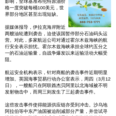
影响，全球基准布伦特原油价
格一度突破每桶100美元，世
界部分地区甚至出现短缺。

据媒体报导，伊拉克海岸附近
两艘油轮遭到袭击，迫使该国暂停部分石油码头运
营。对此，多家航运公司对通过霍尔木兹海峡的航
行安全表示担忧。霍尔木兹海峡承担全球约五分之
一的石油运输量，自战争爆发以来运输活动大幅受
阻。

航运安全机构表示，针对商船的袭击事件近期明显
增加。英国海事贸易行动办公室表示，周四（3月12
日），一艘船只在阿联酋杰贝阿里以北海域被不明
发射物击中，而周三则发生了三起袭击事件。 

这些攻击事件使得能源供应链亦受到冲击。沙乌地
阿拉伯等中东产油国被迫削减部分产量，并尝试寻