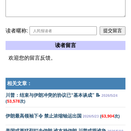
读者暱称:
读者留言
欢迎您的留言反馈。
相关文章：
川普：结束与伊朗冲突的协议已“基本谈成” 📝
2026/5/24
(
53,578
次)
伊朗最高领袖下令 禁止浓缩铀运出国
(
63,904
次)
2026/5/23
美国或更猛烈打击伊朗 谁支持伊朗 川普或跟谁急