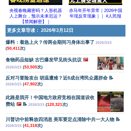
央视春晚藏密码？人形机器
赤马年开年异常｜2026中国
人上舞台，预示未来厄运？
年现反常现象｜｜ #人民报
【禁闻解密】｜
更多文章导读：
2026年3月12日
爆料：着急上火？传两会期间习身体出事了
2026/3/15
(
50,411
次)
食物药品短缺 古巴爆发罕见街头抗议
🖼️
(
53,505
次)
2026/3/15
反对习冒险攻台 胡温遭难？近6成台湾民众愿拼命 📝
(
47,902
次)
2026/3/15
此路是我开！中国地方政府竞相在国道设收
费站
🖼️
📝
(
120,321
次)
2026/3/15
川普访中前释放四消息 美军要定点清除中共一大人物 📝
(
41,318
次)
2026/3/15