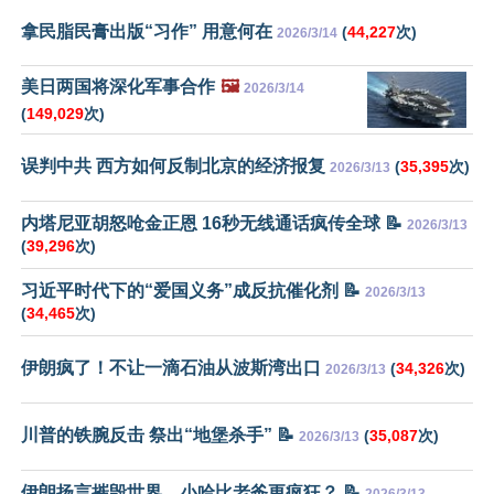
拿民脂民膏出版“习作” 用意何在
(
44,227
次)
2026/3/14
美日两国将深化军事合作
🖼️
2026/3/14
(
149,029
次)
误判中共 西方如何反制北京的经济报复
(
35,395
次)
2026/3/13
内塔尼亚胡怒呛金正恩 16秒无线通话疯传全球 📝
2026/3/13
(
39,296
次)
习近平时代下的“爱国义务”成反抗催化剂 📝
2026/3/13
(
34,465
次)
伊朗疯了！不让一滴石油从波斯湾出口
(
34,326
次)
2026/3/13
川普的铁腕反击 祭出“地堡杀手” 📝
(
35,087
次)
2026/3/13
伊朗扬言摧毁世界，小哈比老爸更疯狂？ 📝
2026/3/13