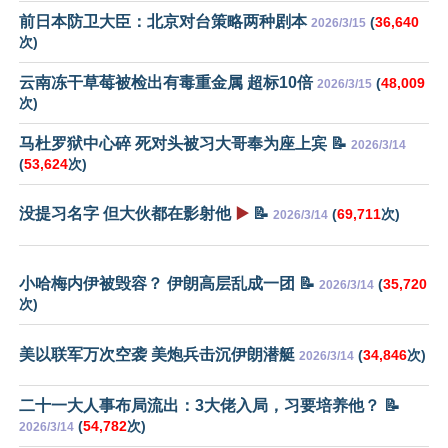
前日本防卫大臣：北京对台策略两种剧本
(
36,640
2026/3/15
次)
云南冻干草莓被检出有毒重金属 超标10倍
(
48,009
2026/3/15
次)
马杜罗狱中心碎 死对头被习大哥奉为座上宾 📝
2026/3/14
(
53,624
次)
没提习名字 但大伙都在影射他
▶️
📝
(
69,711
次)
2026/3/14
小哈梅内伊被毁容？ 伊朗高层乱成一团 📝
(
35,720
2026/3/14
次)
美以联军万次空袭 美炮兵击沉伊朗潜艇
(
34,846
次)
2026/3/14
二十一大人事布局流出：3大佬入局，习要培养他？ 📝
(
54,782
次)
2026/3/14