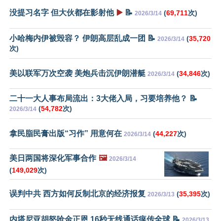
没提习名字 但大伙都在影射他
▶️
📝
(
69,711
次)
2026/3/14
小哈梅内伊被毁容？ 伊朗高层乱成一团 📝
(
35,720
2026/3/14
次)
美以联军万次空袭 美炮兵击沉伊朗潜艇
(
34,846
次)
2026/3/14
二十一大人事布局流出：3大佬入局，习要培养他？ 📝
(
54,782
次)
2026/3/14
拿民脂民膏出版“习作” 用意何在
(
44,227
次)
2026/3/14
美日两国将深化军事合作
🖼️
2026/3/14
(
149,029
次)
误判中共 西方如何反制北京的经济报复
(
35,395
次)
2026/3/13
内塔尼亚胡怒呛金正恩 16秒无线通话疯传全球 📝
2026/3/13