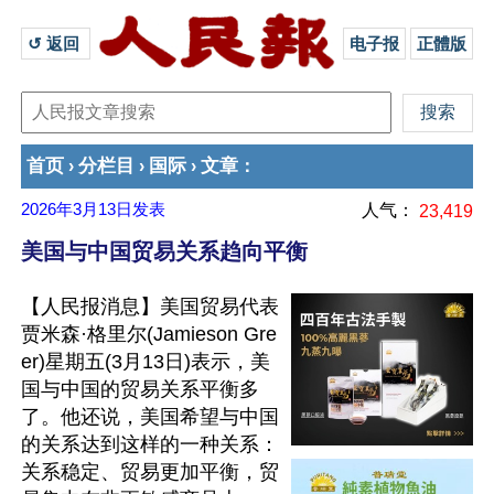
↺ 返回 
电子报
正體版
首页
分栏目
国际
文章
›
›
›
：
2026年3月13日
发表
人气：
23,419
美国与中国贸易关系趋向平衡
【人民报消息】美国贸易代表
贾米森·格里尔(Jamieson Gre
er)星期五(3月13日)表示，美
国与中国的贸易关系平衡多
了。他还说，美国希望与中国
的关系达到这样的一种关系：
关系稳定、贸易更加平衡，贸