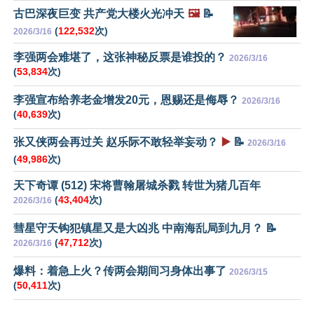
古巴深夜巨变 共产党大楼火光冲天
🖼️
📝
(
122,532
次)
2026/3/16
李强两会难堪了，这张神秘反票是谁投的？
2026/3/16
(
53,834
次)
李强宣布给养老金增发20元，恩赐还是侮辱？
2026/3/16
(
40,639
次)
张又侠两会再过关 赵乐际不敢轻举妄动？
▶️
📝
2026/3/16
(
49,986
次)
天下奇谭 (512) 宋将曹翰屠城杀戮 转世为猪几百年
(
43,404
次)
2026/3/16
彗星守天钩犯镇星又是大凶兆 中南海乱局到九月？ 📝
(
47,712
次)
2026/3/16
爆料：着急上火？传两会期间习身体出事了
2026/3/15
(
50,411
次)