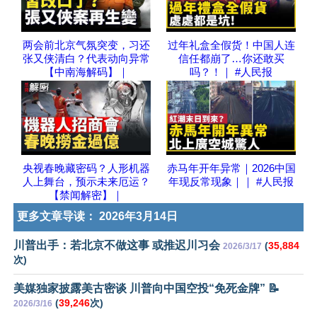
两会前北京气氛突变，习还
过年礼盒全假货！中国人连
张又侠清白？代表动向异常
信任都崩了…你还敢买
【中南海解码】｜
吗？！｜ #人民报
央视春晚藏密码？人形机器
赤马年开年异常｜2026中国
人上舞台，预示未来厄运？
年现反常现象｜｜ #人民报
【禁闻解密】｜
更多文章导读：
2026年3月14日
川普出手：若北京不做这事 或推迟川习会
(
35,884
2026/3/17
次)
美媒独家披露美古密谈 川普向中国空投“免死金牌” 📝
(
39,246
次)
2026/3/16