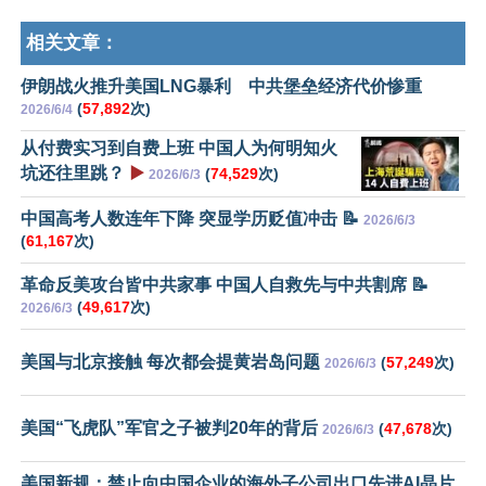
相关文章：
伊朗战火推升美国LNG暴利 中共堡垒经济代价惨重
(
57,892
次)
2026/6/4
从付费实习到自费上班 中国人为何明知火
坑还往里跳？
▶️
(
74,529
次)
2026/6/3
中国高考人数连年下降 突显学历贬值冲击 📝
2026/6/3
(
61,167
次)
革命反美攻台皆中共家事 中国人自救先与中共割席 📝
(
49,617
次)
2026/6/3
美国与北京接触 每次都会提黄岩岛问题
(
57,249
次)
2026/6/3
美国“飞虎队”军官之子被判20年的背后
(
47,678
次)
2026/6/3
美国新规：禁止向中国企业的海外子公司出口先进AI晶片