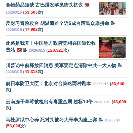
食物药品短缺 古巴爆发罕见街头抗议
🖼️
(
53,505
次)
2026/3/15
反对习冒险攻台 胡温遭难？近6成台湾民众愿拼命 📝
(
47,902
次)
2026/3/15
此路是我开！中国地方政府竞相在国道设收
费站
🖼️
📝
(
120,321
次)
2026/3/15
川普访中前释放四消息 美军要定点清除中共一大人物 📝
(
41,318
次)
2026/3/15
前日本防卫大臣：北京对台策略两种剧本
(
36,640
2026/3/15
次)
云南冻干草莓被检出有毒重金属 超标10倍
(
48,009
2026/3/15
次)
马杜罗狱中心碎 死对头被习大哥奉为座上宾 📝
2026/3/14
(
53,624
次)