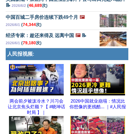
📝
(
46,689
次)
2026/6/2
中国百城二手房价连续下跌49个月
🖼️
(
74,344
次)
2026/6/1
经济专家：趁还来得及 远离中国
🖼️
📝
(
79,180
次)
2026/6/1
人民报视频:
两会前夕被泼冷水？川习会
2026中国就业崩塌：情况比
让北京焦头烂额？【 #晓坤话
你想像的更残酷... ｜#人民报
时局 】｜