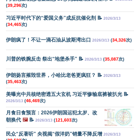
(
39,296
次)
习近平时代下的“爱国义务”成反抗催化剂 📝
2026/3/13
(
34,465
次)
伊朗疯了！不让一滴石油从波斯湾出口
(
34,326
次)
2026/3/13
川普的铁腕反击 祭出“地堡杀手” 📝
(
35,087
次)
2026/3/13
伊朗扬言摧毁世界，小哈比老爸更疯狂？ 📝
2026/3/13
(
35,463
次)
美曝光中共核绝密透五大玄机 习近平惨输底裤被扒光 📝
(
46,469
次)
2026/3/13
月食日食预言：2026伊朗国运犯太岁、改
朝换代
🖼️
📝
(
121,603
次)
2026/3/13
民众“反著听” 央视揭“假洋奶”销量不降反增
2026/3/13