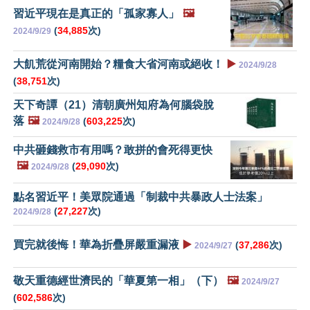
習近平現在是真正的「孤家寡人」
🖼️
(
34,885
次)
2024/9/29
大飢荒從河南開始？糧食大省河南或絕收！
▶️
2024/9/28
(
38,751
次)
天下奇譚（21）清朝廣州知府為何腦袋脫
落
🖼️
(
603,225
次)
2024/9/28
中共砸錢救市有用嗎？敢拼的會死得更快
🖼️
(
29,090
次)
2024/9/28
點名習近平！美眾院通過「制裁中共暴政人士法案」
(
27,227
次)
2024/9/28
買完就後悔！華為折疊屏嚴重漏液
▶️
(
37,286
次)
2024/9/27
敬天重德經世濟民的「華夏第一相」（下）
🖼️
2024/9/27
(
602,586
次)