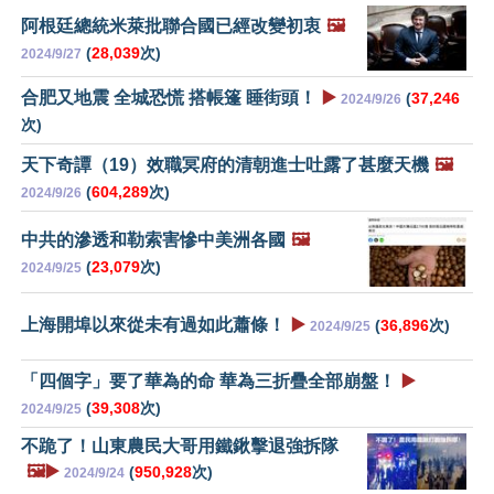
阿根廷總統米萊批聯合國已經改變初衷
🖼️
(
28,039
次)
2024/9/27
合肥又地震 全城恐慌 搭帳篷 睡街頭！
▶️
(
37,246
2024/9/26
次)
天下奇譚（19）效職冥府的清朝進士吐露了甚麼天機
🖼️
(
604,289
次)
2024/9/26
中共的滲透和勒索害慘中美洲各國
🖼️
(
23,079
次)
2024/9/25
上海開埠以來從未有過如此蕭條！
▶️
(
36,896
次)
2024/9/25
「四個字」要了華為的命 華為三折疊全部崩盤！
▶️
(
39,308
次)
2024/9/25
不跪了！山東農民大哥用鐵鍬擊退強拆隊
🖼️▶️
(
950,928
次)
2024/9/24