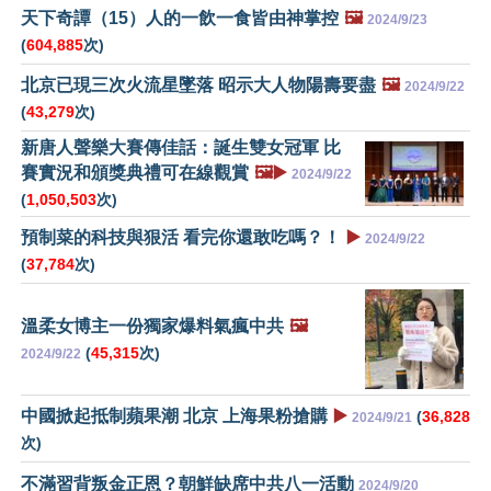
天下奇譚（15）人的一飲一食皆由神掌控
🖼️
2024/9/23
(
604,885
次)
北京已現三次火流星墜落 昭示大人物陽壽要盡
🖼️
2024/9/22
(
43,279
次)
新唐人聲樂大賽傳佳話：誕生雙女冠軍 比
賽實況和頒獎典禮可在線觀賞
🖼️▶️
2024/9/22
(
1,050,503
次)
預制菜的科技與狠活 看完你還敢吃嗎？！
▶️
2024/9/22
(
37,784
次)
溫柔女博主一份獨家爆料氣瘋中共
🖼️
(
45,315
次)
2024/9/22
中國掀起抵制蘋果潮 北京 上海果粉搶購
▶️
(
36,828
2024/9/21
次)
不滿習背叛金正恩？朝鮮缺席中共八一活動
2024/9/20