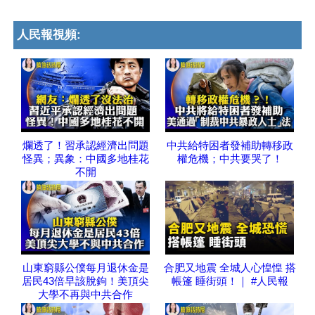
人民報視頻:
爛透了！習承認經濟出問題
中共給特困者發補助轉移政
怪異；異象：中國多地桂花
權危機；中共要哭了！
不開
山東窮縣公僕每月退休金是
合肥又地震 全城人心惶惶 搭
居民43倍早該脫鉤！美頂尖
帳篷 睡街頭！｜ #人民報
大學不再與中共合作