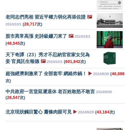
老同志們亮相 習近平權力弱化再添佐證
🖼️
(
28,717
次)
2024/10/1
股市異常高漲 史詩級鐮刀來了
🖼️
2024/10/1
(
48,545
次)
天下奇譚（23）秀才不忍納官宦家女兒為
妾 官員託生報德
🖼️
(
601,842
次)
2024/10/1
超強經濟刺激來了 全部套牢 網絡炸鍋！
▶️
(
40,088
2024/9/30
次)
中共政府一言堂延遲退休 老百姓敢怒不敢言
2024/9/30
(
28,547
次)
北京現狀觸目驚心 蕭條肉眼可見
▶️
(
43,184
次)
2024/9/29