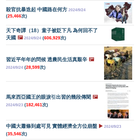
殺官抗暴迭起 中國路在何方
2024/9/24
(
25,466
次)
天下奇譚（18）童子被貶下凡 為何回不了
天國
🖼️
(
606,929
次)
2024/9/24
習近平年年的問候 透農民生活真艱辛
🖼️
(
28,599
次)
2024/9/24
馬來西亞國王的眼淚引出習的幾段傳聞
🖼️
(
182,461
次)
2024/9/23
中國大蕭條到處可見 實體經濟全方位崩盤
▶️
2024/9/23
(
35,546
次)