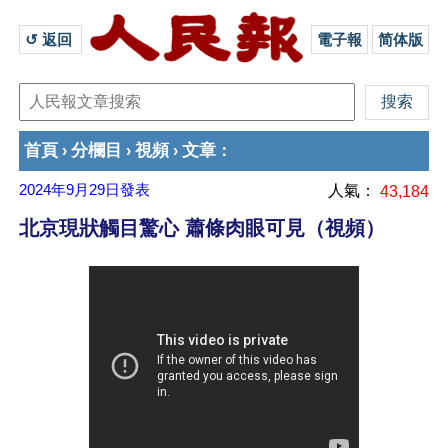
↺ 返回 
電子報
简体版
首頁
分欄目
視頻
文章
›
›
›
：
2024年9月29日
發表
人氣：
43,184
北京現狀觸目驚心 蕭條肉眼可見（視頻）