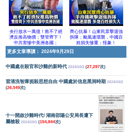
央行放水一萬億！救不了經
齊心抗暴！山東民眾擊退強
濟反推高物價；雙管齊下！
拆隊；颱風連環襲，中國百
中共害慘中美洲各國；
姓損失慘重；怪象！
更多文章導讀：
2024年9月29日
中國處在殺官和沙雞的新時代
(
27,297
次)
2024/10/2
習清洗智庫扼殺思想自由 中國處於信息黑洞時期
2024/10/2
(
26,549
次)
十一開啟沙雞時代! 湖南邵陽公安局長遭下
屬槍殺
(
154,844
次)
2024/10/1