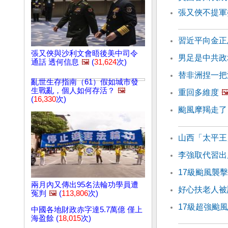
張又俠不提軍
習近平向金正
張又俠與沙利文會晤後美中司令
男足是中共政
通話 透何信息
🖼️
(
31,624
次)
替非洲捏一把
亂世生存指南（61）假如城市發
生戰亂，個人如何存活？
🖼️
重回多維度
🖼
(
16,330
次)
颱風摩羯走了
山西「太平王
李強取代習出
17級颱風襲
兩月內又傳出95名法輪功學員遭
好心扶老人被
冤判
🖼️
(
113,806
次)
17級超強颱
中國各地財政赤字達5.7萬億 僅上
海盈餘 (
18,015
次)