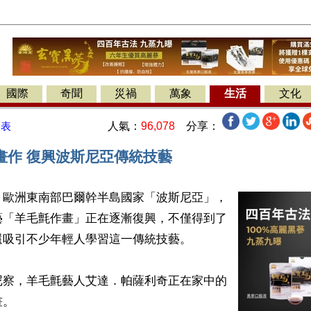
國際
奇聞
災禍
萬象
生活
文化
人氣：
96,078
分享：
發表
畫作 復興波斯尼亞傳統技藝
】歐洲東南部巴爾幹半島國家「波斯尼亞」，
藝「羊毛氈作畫」正在逐漸復興，不僅得到了
吸引不少年輕人學習這一傳統技藝。

尼察，羊毛氈藝人艾達．帕薩利奇正在家中的
。
