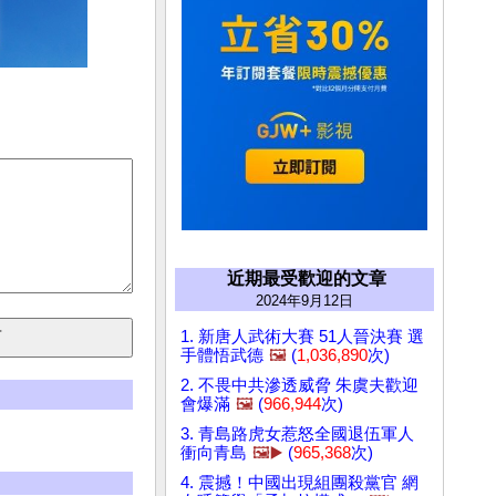
近期最受歡迎的文章
2024年9月12日
1. 新唐人武術大賽 51人晉決賽 選
手體悟武德
🖼️
(
1,036,890
次)
2. 不畏中共滲透威脅 朱虞夫歡迎
會爆滿
🖼️
(
966,944
次)
3. 青島路虎女惹怒全國退伍軍人
衝向青島
🖼️▶️
(
965,368
次)
4. 震撼！中國出現組團殺黨官 網