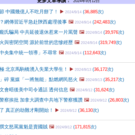
更多文章導讀：
2024年9月12日
節 中國幾億人不吃月餅了！
▶️
(
36,885
次)
2024/9/14
？網傳習近平急赴陝西處理後事
🖼️
(
242,483
次)
2024/9/14
龐氏騙局 中共延後退休惹來一片罵聲
🖼️
(
39,976
次)
2024/9/14
火與密閉空間 源於前世的悲慘經歷
🖼️
(
319,749
次)
2024/9/14
中央集中統一領導」不尋常
🖼️
(
112,643
次)
2024/9/14
極 北京馬駒橋湧入失業大學生！
▶️
(
36,172
次)
2024/9/13
」碎 黨媒「一將無能」點燃網民怒火
🖼️
(
35,217
次)
2024/9/13
文會晤後美中司令通話 透何信息
🖼️
(
31,624
次)
2024/9/12
警察挨批 加拿大調查中共地下警察獲讚
🖼️
(
26,803
次)
2024/9/12
了 真正的劫難才剛開始！
▶️
(
36,130
次)
2024/9/12
撰文怒罵黨魁是賣國賊
🖼️
(
171,815
次)
2024/9/12