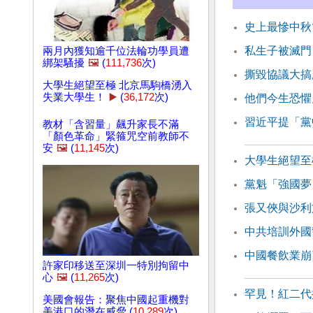
史上最慘中秋
私生子被滅門
兩月內獲知逾千位法輪功學員遭
綁架騷擾
🖼️
(
111,736
次)
撕毀協議大搞
大學生絕望至極 北京馬駒橋湧入
失業大學生！
▶️
(
36,172
次)
他們今生恐懼
習近平提「黨
教材「含習量」飆升家長不滿
「顏色革命」緊箍咒空前教師不
安
🖼️
(
11,145
次)
大學生絕望至
黨魁「強國夢
張又俠與沙利
中共培訓外國
中國餐飲業崩
許家印移送至深圳一特別拘留中
心
🖼️
(
11,265
次)
罕見！紅二代
美國會報告：聚焦中國起重機對
美港口的潛在威脅 (
10,289
次)