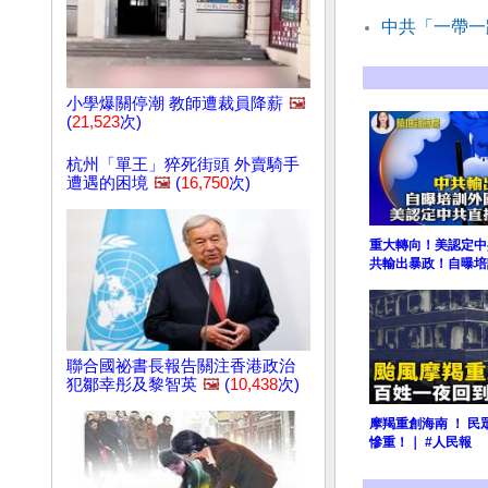
中共「一帶一
小學爆關停潮 教師遭裁員降薪
🖼️
(
21,523
次)
杭州「單王」猝死街頭 外賣騎手
遭遇的困境
🖼️
(
16,750
次)
重大轉向！美認定中
共輸出暴政！自曝培
聯合國祕書長報告關注香港政治
犯鄒幸彤及黎智英
🖼️
(
10,438
次)
摩羯重創海南 ！ 民
慘重！｜ #人民報