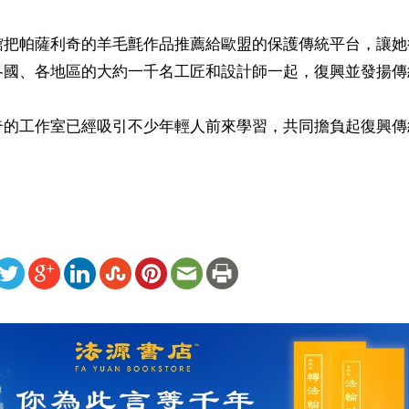
館把帕薩利奇的羊毛氈作品推薦給歐盟的保護傳統平台，讓她
各國、各地區的大約一千名工匠和設計師一起，復興並發揚傳統
奇的工作室已經吸引不少年輕人前來學習，共同擔負起復興傳
ww.renminbao.com/rmb/articles/2024/9/12/85133b.html