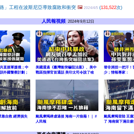
路」工程在波斯尼亞導致腐敗和衝突
🖼️
(
131,522
次)
2024/4/5
人民報視頻
2024年9月12日
共直接軍援俄；中
美國通過《臺灣衝突嚇阻法案》、美中
替非洲捏一把汗！
訓外國警察計劃；
戰區指揮官首通話 美印太司令說了啥
少；情報專家：
眾靠自救 經濟損失
颱風摩羯肆虐過後 海南一片狼藉！｜ #
颱風摩羯登陸 豆
人民報
了 海南留下滿目瘡