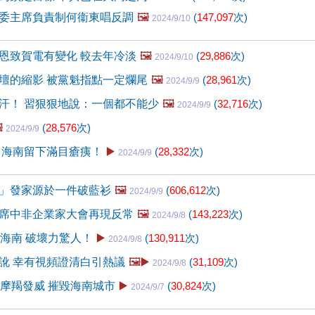
委主席負責制何衞東唱反調
🖼️
(
147,097
次)
2024/9/10
恩致賀電有變化 較去年冷淡
🖼️
(
29,886
次)
2024/9/10
壇的縮影 被黨魁指點一定爛尾
🖼️
(
28,961
次)
2024/9/9
汗！ 習狠狠地說：一個都不能少
🖼️
(
32,716
次)
2024/9/9
️
(
28,576
次)
2024/9/9
 海南留下滿目瘡痍！
▶️
(
28,332
次)
2024/9/9
」發家源於一件破藍衫
🖼️
(
606,612
次)
2024/9/9
席中非企業家大會再現反常
🖼️
(
143,223
次)
2024/9/8
擊海南 破壞力驚人！
▶️
(
130,911
次)
2024/9/8
訛 幸有視頻證清白引熱議
🖼️▶️
(
31,109
次)
2024/9/8
風摩羯發威 摧毀海南城市
▶️
(
30,824
次)
2024/9/7