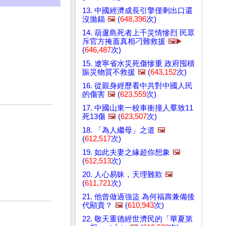
13. 中國經濟成長引擎僅剩出口還
沒拋錨
🖼️
(
648,396
次)
14. 葫蘆島死者上千災情慘烈 民眾
斥官方掩蓋真相刁難救援
🖼️▶️
(
646,487
次)
15. 遼寧省水災死傷慘重 政府囤積
賑災物質不救援
🖼️
(
643,152
次)
16. 從親身經歷看中共對中國人民
的傷害
🖼️
(
623,559
次)
17. 中國山東一校車衝撞人羣致11
死13傷
🖼️
(
623,507
次)
18. 「為人繼母」之道
🖼️
(
612,517
次)
19. 如此夫妻之緣超你想象
🖼️
(
612,513
次)
20. 人心易昧，天理難欺
🖼️
(
611,721
次)
21. 他曾做過強盜 為何福壽兼備後
代顯貴？
🖼️
(
610,943
次)
22. 敬天重德經世濟民的「華夏第