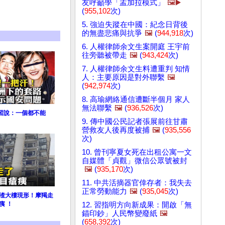
友呼籲學「孟加拉模式」
🖼️▶️
(
955,102
次)
5. 強迫失蹤在中國：紀念日背後
的無盡悲痛與抗爭
🖼️
(
944,918
次)
6. 人權律師余文生案開庭 王宇前
往旁聽被帶走
🖼️
(
943,424
次)
7. 人權律師余文生料遭重判 知情
人：主要原因是對外聯繫
🖼️
(
942,974
次)
8. 高瑜網絡通信遭斷半個月 家人
無法聯繫
🖼️
(
936,526
次)
習說：一個都不能
9. 傳中國公民記者張展前往甘肅
營救友人後再度被捕
🖼️
(
935,556
次)
10. 曾刊寧夏女死在出租公寓一文
自媒體「貞觀」微信公眾號被封
🖼️
(
935,170
次)
11. 中共活摘器官倖存者：我失去
正常勞動能力
🖼️
(
935,045
次)
腐渣大樓現形！摩羯走
痍 ！
12. 習指明方向新成果：開啟「無
錨印鈔」人民幣變廢紙
🖼️
(
658,392
次)