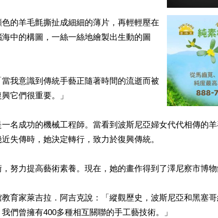
顔色的羊毛氈撕扯成細細的薄片，再輕輕壓在
腦海中的構圖，一絲一絲地繪製出生動的圖
「當我意識到傳統手藝正隨著時間的流逝而被
興它們很重要。」

是一名成功的機械工程師。當看到波斯尼亞婦女代代相傳的羊
近失傳時，她決定轉行，致力於復興傳統。

術，努力提高藝術素養。現在，她的畫作得到了澤尼察市博物
館教育家萊吉拉．阿吉克說：「縱觀歷史，波斯尼亞和黑塞哥
我們曾擁有400多種相互關聯的手工藝技術。」
