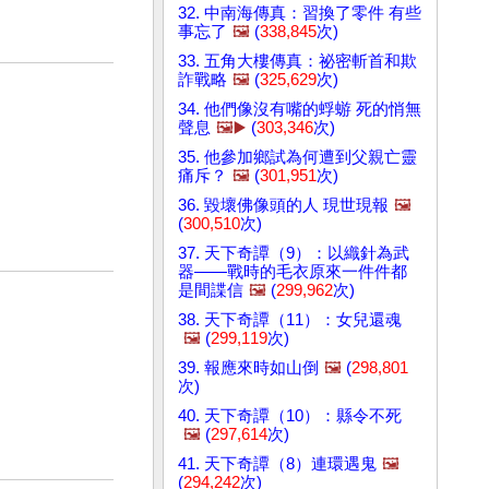
32. 中南海傳真：習換了零件 有些
事忘了
🖼️
(
338,845
次)
33. 五角大樓傳真：祕密斬首和欺
詐戰略
🖼️
(
325,629
次)
34. 他們像沒有嘴的蜉蝣 死的悄無
聲息
🖼️▶️
(
303,346
次)
35. 他參加鄉試為何遭到父親亡靈
痛斥？
🖼️
(
301,951
次)
36. 毀壞佛像頭的人 現世現報
🖼️
(
300,510
次)
37. 天下奇譚（9）：以織針為武
器——戰時的毛衣原來一件件都
是間諜信
🖼️
(
299,962
次)
38. 天下奇譚（11）：女兒還魂
🖼️
(
299,119
次)
39. 報應來時如山倒
🖼️
(
298,801
次)
40. 天下奇譚（10）：縣令不死
🖼️
(
297,614
次)
41. 天下奇譚（8）連環遇鬼
🖼️
(
294,242
次)