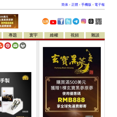
简体
-
正體
-
手機版
-
電子報
專題
寰宇
維權
視頻
雜談