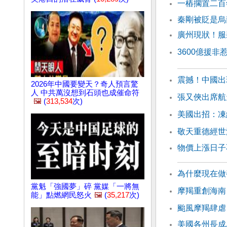
一樁擱置二百
秦剛被貶是烏
廣州現狀！服
3600億援
震撼！中國出
2026年中國要變天？奇人預言驚
人 中共萬沒想到石頭也成催命符
張又俠出席航
🖼️
(
313,534
次)
美國出招：凍
敬天重德經世
物價上漲日子
為什麼現在做
黨魁「強國夢」碎 黨媒「一將無
摩羯重創海南
能」點燃網民怒火
🖼️
(
35,217
次)
颱風摩羯肆虐
美國各州長成