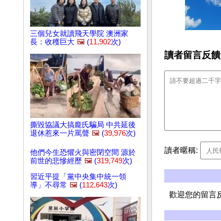
三個兒女就讀飛天學院 澳洲家
長：收穫巨大
🖼️
(
11,902
次)
讀者留言反饋
撕毀協議大搞龐氏騙局 中共延後
退休惹來一片罵聲
🖼️
(
39,976
次)
讀者暱稱:
他們今生恐懼火與密閉空間 源於
前世的悲慘經歷
🖼️
(
319,749
次)
習近平提「黨中央集中統一領
導」不尋常
🖼️
(
112,643
次)
歡迎您的留言