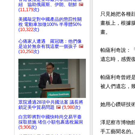
紐 協助俄羅斯、伊朗、朝鮮
🖼️
(
11,179
次)
只見她把各種
美國敲定對中國產品的懲罰性關
畫板上，根據
稅 電動車加徵100% 半導體50%
(
10,322
次)
畫。

心痛家人遭遇 羅冠聰：他們像
是迫於無奈有我這麼一個孩子
🖼️
帕薩利奇說：
(
10,250
次)
遺忘時，感覺復
帕薩利奇曾經
被人們遺忘，幾
眾院通過28項中共國法案 議長將
她用心鑽研技
鎖定美中貿易問題
🖼️
(
9,980
次)
白宮即將對中國快時尚交易平臺
採取措施 堵住小額包裹逃稅漏洞
澤尼察市博物
(
9,906
次)
手工藝聞名的。