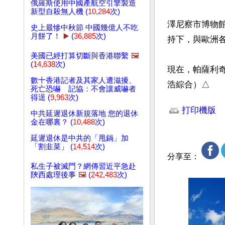
俄羅斯使用中國產航空引擎製造
新型自殺無人機 (
10,284
次)
澤尼察市博物
史上最慘中秋節 中國幾億人不吃
月餅了！
▶️
(
36,885
次)
持下，與歐洲
美國已經打算切斷與香港聯繫
🖼️
(
14,638
次)
現在，帕薩利
數十香港記者及其家人遭滋擾、
浩綜合）△
死亡恐嚇 記協：不會讓威嚇者
文章網址: http://w
得逞 (
9,963
次)
打印機版
中共延遲退休新規落地 您的退休
金在哪裏？ (
10,488
次)
延遲退休是中共的「甩鍋」加
「割韭菜」 (
14,514
次)
分享至：
私生子被滅門？網傳習近平急赴
陝西處理後事
🖼️
(
242,483
次)