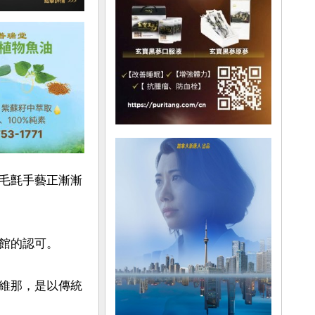
毛氈手藝正漸漸
館的認可。

維那，是以傳統