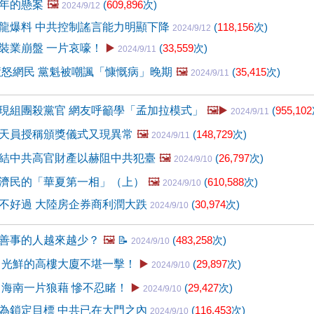
年的懸案
🖼️
(
609,896
次)
2024/9/12
龍爆料 中共控制謠言能力明顯下降
(
118,156
次)
2024/9/12
裝業崩盤 一片哀嚎！
▶️
(
33,559
次)
2024/9/11
非惹怒網民 黨魁被嘲諷「慷慨病」晚期
🖼️
(
35,415
次)
2024/9/11
現組團殺黨官 網友呼籲學「孟加拉模式」
🖼️▶️
(
955,102
2024/9/11
天員授稱頒獎儀式又現異常
🖼️
(
148,729
次)
2024/9/11
結中共高官財產以赫阻中共犯臺
🖼️
(
26,797
次)
2024/9/10
濟民的「華夏第一相」（上）
🖼️
(
610,588
次)
2024/9/10
不好過 大陸房企券商利潤大跌
(
30,974
次)
2024/9/10
善事的人越來越少？
🖼️
📝
(
483,258
次)
2024/9/10
 光鮮的高樓大廈不堪一擊！
▶️
(
29,897
次)
2024/9/10
 海南一片狼藉 慘不忍睹！
▶️
(
29,427
次)
2024/9/10
為鎖定目標 中共已在大門之內
(
116,453
次)
2024/9/10