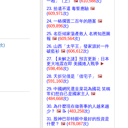
一相」（上）
🖼️
(
610,588
次)
23. 拾遺不還 毒誓應驗
🖼️
(
609,971
次)
24. 一樁擱置二百年的懸案
🖼️
(
609,896
次)
25. 名臣傾家蕩產救人 名將知恩圖
報
🖼️
(
609,564
次)
次)
26. 山西「太平王」發家源於一件
破藍衫
🖼️
(
606,612
次)
27. 【未解之謎】預言更新：日本
更大地震在即 美國捲入戰爭
▶️
(
598,456
次)
28. 夭折兒僅是「借宅子」
🖼️
(
591,160
次)
29. 中國網民選韭菜花為國花 笑稱
常幻想自己是國家主人
🖼️
(
484,668
次)
30. 為什麼現在做善事的人越來越
少？
🖼️
📝 (
483,258
次)
31. 股神巴菲特眼中最好的投資是
什麼？
🖼️
(
478,087
次)