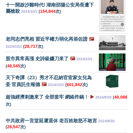
十一開啟沙雞時代! 湖南邵陽公安局長遭下
屬槍殺
(
154,844
次)
2024/10/1
老同志們亮相 習近平權力弱化再添佐證
🖼️
(
28,717
次)
2024/10/1
股市異常高漲 史詩級鐮刀來了
🖼️
2024/10/1
(
48,545
次)
天下奇譚（23）秀才不忍納官宦家女兒為
妾 官員託生報德
🖼️
(
601,842
次)
2024/10/1
超強經濟刺激來了 全部套牢 網絡炸鍋！
▶️
(
40,088
2024/9/30
次)
中共政府一言堂延遲退休 老百姓敢怒不敢言
2024/9/30
(
28,547
次)