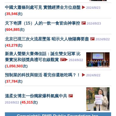
中國大蕭條到處可見 實體經濟全方位崩盤
▶️
2024/9/23
(
35,546
次)
天下奇譚（15）人的一飲一食皆由神掌控
🖼️
2024/9/23
(
604,885
次)
北京已現三次火流星墜落 昭示大人物陽壽要盡
🖼️
2024/9/22
(
43,279
次)
新唐人聲樂大賽傳佳話：誕生雙女冠軍 比
賽實況和頒獎典禮可在線觀賞
🖼️▶️
2024/9/22
(
1,050,503
次)
預制菜的科技與狠活 看完你還敢吃嗎？！
▶️
2024/9/22
(
37,784
次)
溫柔女博主一份獨家爆料氣瘋中共
🖼️
(
45,315
次)
2024/9/22