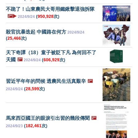
不跪了！山東農民大哥用鐵鍬擊退強拆隊
🖼️▶️
(
950,928
次)
2024/9/24
殺官抗暴迭起 中國路在何方
2024/9/24
(
25,466
次)
天下奇譚（18）童子被貶下凡 為何回不了
天國
🖼️
(
606,929
次)
2024/9/24
習近平年年的問候 透農民生活真艱辛
🖼️
(
28,599
次)
2024/9/24
馬來西亞國王的眼淚引出習的幾段傳聞
🖼️
(
182,461
次)
2024/9/23