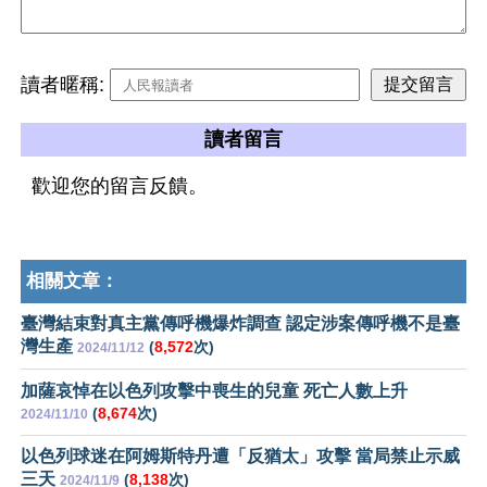
讀者暱稱:
讀者留言
歡迎您的留言反饋。
相關文章：
臺灣結束對真主黨傳呼機爆炸調查 認定涉案傳呼機不是臺
灣生產
(
8,572
次)
2024/11/12
加薩哀悼在以色列攻擊中喪生的兒童 死亡人數上升
(
8,674
次)
2024/11/10
以色列球迷在阿姆斯特丹遭「反猶太」攻擊 當局禁止示威
三天
(
8,138
次)
2024/11/9