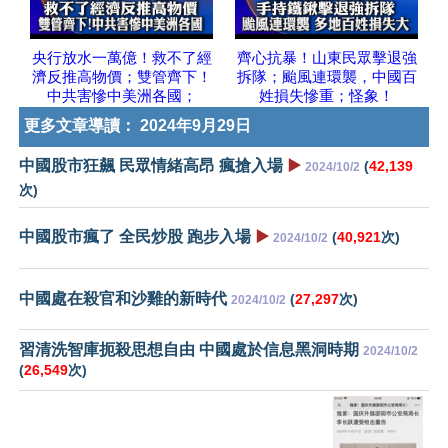
央行放水一萬億！救不了經
齊心抗暴！山東民眾擊退強
濟反推高物價；雙管齊下！
拆隊；颱風連環襲，中國百
中共害慘中美洲各國；
姓損失慘重；怪象！
更多文章導讀：
2024年9月29日
中國股市狂飆 民眾情緒高昂 瘋搶入場
▶️
(
42,139
2024/10/2
次)
中國股市瘋了 全民炒股 跑步入場
▶️
(
40,921
次)
2024/10/2
中國處在殺官和沙雞的新時代
(
27,297
次)
2024/10/2
習清洗智庫扼殺思想自由 中國處於信息黑洞時期
2024/10/2
(
26,549
次)