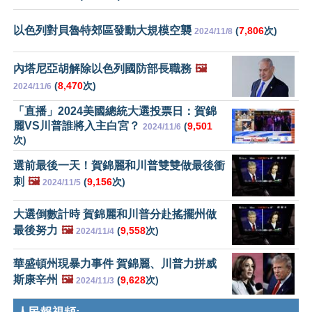
以色列對貝魯特郊區發動大規模空襲
(
7,806
次)
2024/11/8
內塔尼亞胡解除以色列國防部長職務
🖼️
(
8,470
次)
2024/11/6
「直播」2024美國總統大選投票日：賀錦
麗VS川普誰將入主白宮？
(
9,501
2024/11/6
次)
選前最後一天！賀錦麗和川普雙雙做最後衝
刺
🖼️
(
9,156
次)
2024/11/5
大選倒數計時 賀錦麗和川普分赴搖擺州做
最後努力
🖼️
(
9,558
次)
2024/11/4
華盛頓州現暴力事件 賀錦麗、川普力拼威
斯康辛州
🖼️
(
9,628
次)
2024/11/3