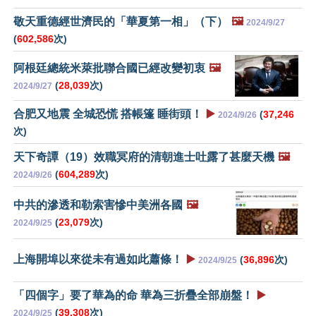
敬天重德經世濟民的「華夏第一相」（下）
🖼️
2024/9/27
(
602,586
次)
阿根廷總統米萊批聯合國已經改變初衷
🖼️
(
28,039
次)
2024/9/27
合肥又地震 全城恐慌 搭帳篷 睡街頭！
▶️
(
37,246
2024/9/26
次)
天下奇譚（19）效職冥府的清朝進士吐露了甚麼天機
🖼️
(
604,289
次)
2024/9/26
中共的滲透和勒索害慘中美洲各國
🖼️
(
23,079
次)
2024/9/25
上海開埠以來從未有過如此蕭條！
▶️
(
36,896
次)
2024/9/25
「四個字」要了華為的命 華為三折疊全部崩盤！
▶️
(
39,308
次)
2024/9/25