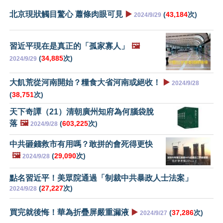
北京現狀觸目驚心 蕭條肉眼可見
▶️
(
43,184
次)
2024/9/29
習近平現在是真正的「孤家寡人」
🖼️
(
34,885
次)
2024/9/29
大飢荒從河南開始？糧食大省河南或絕收！
▶️
2024/9/28
(
38,751
次)
天下奇譚（21）清朝廣州知府為何腦袋脫
落
🖼️
(
603,225
次)
2024/9/28
中共砸錢救市有用嗎？敢拼的會死得更快
🖼️
(
29,090
次)
2024/9/28
點名習近平！美眾院通過「制裁中共暴政人士法案」
(
27,227
次)
2024/9/28
買完就後悔！華為折疊屏嚴重漏液
▶️
(
37,286
次)
2024/9/27