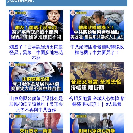
人民報視頻:
爛透了！習承認經濟出問題
中共給特困者發補助轉移政
怪異；異象：中國多地桂花
權危機；中共要哭了！
不開
山東窮縣公僕每月退休金是
合肥又地震 全城人心惶惶 搭
居民43倍早該脫鉤！美頂尖
帳篷 睡街頭！｜ #人民報
大學不再與中共合作