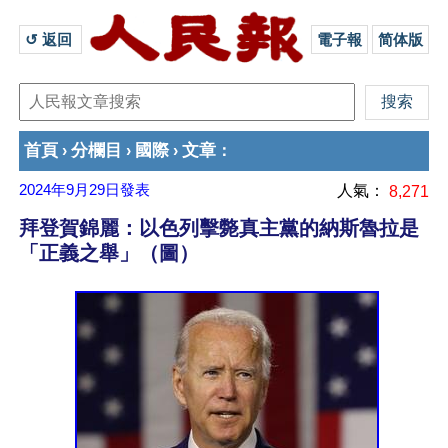
↺ 返回 
電子報
简体版
首頁
分欄目
國際
文章
›
›
›
：
2024年9月29日
發表
人氣：
8,271
拜登賀錦麗：以色列擊斃真主黨的納斯魯拉是
「正義之舉」（圖）