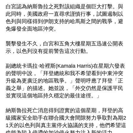
白宮認為納斯魯拉之死對該組織是個巨大打擊。與
此同時，美國政府一直尋求謹慎行事，試圖遏制以
色列與同樣得到伊朗支持的哈馬斯之間的戰爭，避
免爆發全面地區沖突。

襲擊發生不久，白宮和五角大樓星期五迅速公開表
示，以色列沒有提前警告這次行動。

副總統卡瑪拉·哈裡斯(Kamala Harris)在星期六發表
的聲明中說，「拜登總統和我不希望看到中東沖突
升級為更廣泛的地區戰爭。」聲明呼應了拜登「正
義之舉」的描述。她並說，「外交仍然是保護平民
並實現這個地區持久穩定的最佳途徑。」

納斯魯拉死亡消息得到證實的這個星期，拜登的高
級國家安全助手在聯合國大會間隙努力爭取對為期2
1天的以色列與真主黨停火協議的支持，他們希望這
也能為陷入停滯的加沙停火努力注入新的活力。
