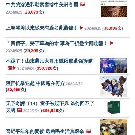
中共的滲透和勒索害慘中美洲各國
🖼️
(
23,079
次)
2024/9/25
上海開埠以來從未有過如此蕭條！
▶️
(
36,896
次)
2024/9/25
「四個字」要了華為的命 華為三折疊全部崩盤！
▶️
(
39,308
次)
2024/9/25
不跪了！山東農民大哥用鐵鍬擊退強拆隊
🖼️▶️
(
950,928
次)
2024/9/24
殺官抗暴迭起 中國路在何方
2024/9/24
(
25,466
次)
天下奇譚（18）童子被貶下凡 為何回不了
天國
🖼️
(
606,929
次)
2024/9/24
習近平年年的問候 透農民生活真艱辛
🖼️