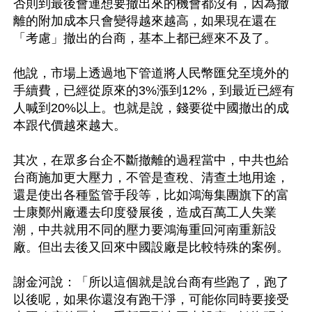
否則到最後會連想要撤出來的機會都沒有，因為撤
離的附加成本只會變得越來越高，如果現在還在
「考慮」撤出的台商，基本上都已經來不及了。

他說，市場上透過地下管道將人民幣匯兌至境外的
手續費，已經從原來的3%漲到12%，到最近已經有
人喊到20%以上。也就是說，錢要從中國撤出的成
本跟代價越來越大。

其次，在眾多台企不斷撤離的過程當中，中共也給
台商施加更大壓力，不管是查稅、清查土地用途，
還是使出各種監管手段等，比如鴻海集團旗下的富
士康鄭州廠遷去印度發展後，造成百萬工人失業
潮，中共就用不同的壓力要鴻海重回河南重新設
廠。但出去後又回來中國設廠是比較特殊的案例。

謝金河說：「所以這個就是說台商有些跑了，跑了
以後呢，如果你還沒有跑干淨，可能你同時要接受