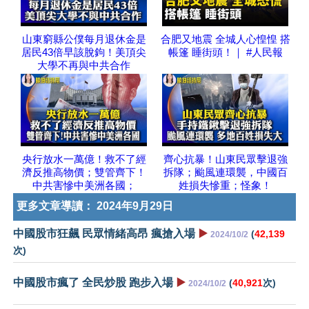
山東窮縣公僕每月退休金是
合肥又地震 全城人心惶惶 搭
居民43倍早該脫鉤！美頂尖
帳篷 睡街頭！｜ #人民報
大學不再與中共合作
央行放水一萬億！救不了經
齊心抗暴！山東民眾擊退強
濟反推高物價；雙管齊下！
拆隊；颱風連環襲，中國百
中共害慘中美洲各國；
姓損失慘重；怪象！
更多文章導讀：
2024年9月29日
中國股市狂飆 民眾情緒高昂 瘋搶入場
▶️
(
42,139
2024/10/2
次)
中國股市瘋了 全民炒股 跑步入場
▶️
(
40,921
次)
2024/10/2