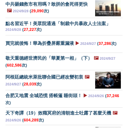
中共砸錢救市有用嗎？敢拼的會死得更快
🖼️
(
29,090
次)
2024/9/28
點名習近平！美眾院通過「制裁中共暴政人士法案」
(
27,227
次)
2024/9/28
買完就後悔！華為折疊屏嚴重漏液
▶️
(
37,286
次)
2024/9/27
敬天重德經世濟民的「華夏第一相」（下）
🖼️
2024/9/27
(
602,586
次)
阿根廷總統米萊批聯合國已經改變初衷
🖼️
(
28,039
次)
2024/9/27
合肥又地震 全城恐慌 搭帳篷 睡街頭！
▶️
(
37,246
2024/9/26
次)
天下奇譚（19）效職冥府的清朝進士吐露了甚麼天機
🖼️
(
604,289
次)
2024/9/26