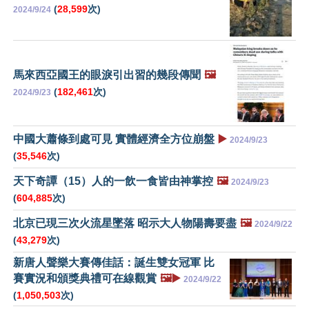
(
28,599
次)
2024/9/24
馬來西亞國王的眼淚引出習的幾段傳聞
🖼️
(
182,461
次)
2024/9/23
中國大蕭條到處可見 實體經濟全方位崩盤
▶️
2024/9/23
(
35,546
次)
天下奇譚（15）人的一飲一食皆由神掌控
🖼️
2024/9/23
(
604,885
次)
北京已現三次火流星墜落 昭示大人物陽壽要盡
🖼️
2024/9/22
(
43,279
次)
新唐人聲樂大賽傳佳話：誕生雙女冠軍 比
賽實況和頒獎典禮可在線觀賞
🖼️▶️
2024/9/22
(
1,050,503
次)