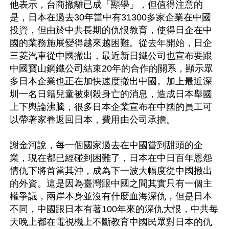
他表示，台商撤離已成「顯學」，但值得注意的
是，日本在過去30年當中有31300多家企業在中國
投資，但由於中共長期的仇恨教育，使得日企在中
國的業務施展變得越來越困難。從去年開始，日企
三菱汽車從中國撤出，最近新日鐵公司也宣布要跟
中國寶山鋼鐵公司結束20年的合作的關系，顯示眾
多日本企業也正在加快速度撤出中國。加上最近深
圳一名日籍兒童被刺殺身亡的消息，造成日本舉國
上下輿論沸騰，很多日本企業宣布在中國的員工可
以帶著家眷返回日本，費用由公司承擔。

謝金河說，每一個國家過去在中國嘗到甜頭的企
業，現在都已經碰到困難了，日本在中日百年恩怨
情仇下將首當其沖，成為下一波大幅度從中國撤出
的外資。這是因為臺灣跟中國之間其實只有一個主
權爭議，兩岸本身並沒有什麼血海深仇，但是日本
不同，中國跟日本有著100年來的深仇大恨，中共每
天晚上都在電視機上不斷教育中國民眾對日本的仇