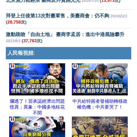
北京無力救經濟 臺商及外資跑光光
(
13,973
次)
2024/7/10
拜登上任後第13次對臺軍售，美臺商會：仍不夠
2024/2/23
(
28,758
次)
激動跪吻「自由土地」 臺商李孟居：進出中港風險攀升
(
37,763
次)
2023/9/3
人民報視頻:
爛透了！習承認經濟出問題
中共給特困者發補助轉移政
怪異；異象：中國多地桂花
權危機；中共要哭了！
不開