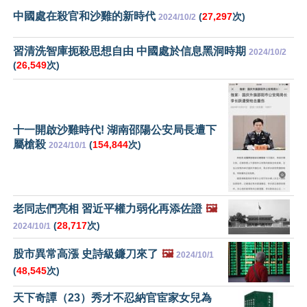
中國處在殺官和沙雞的新時代
(
27,297
次)
2024/10/2
習清洗智庫扼殺思想自由 中國處於信息黑洞時期
2024/10/2
(
26,549
次)
十一開啟沙雞時代! 湖南邵陽公安局長遭下
屬槍殺
(
154,844
次)
2024/10/1
老同志們亮相 習近平權力弱化再添佐證
🖼️
(
28,717
次)
2024/10/1
股市異常高漲 史詩級鐮刀來了
🖼️
2024/10/1
(
48,545
次)
天下奇譚（23）秀才不忍納官宦家女兒為