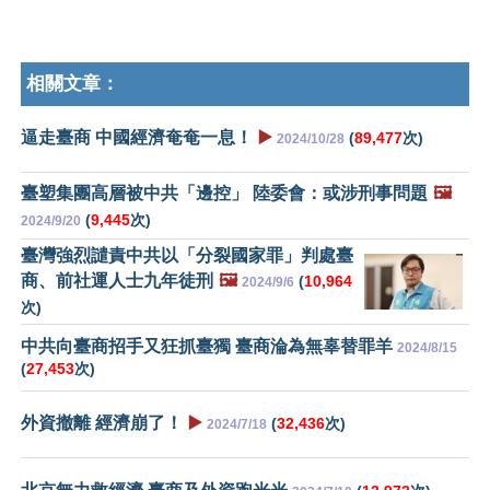
相關文章：
逼走臺商 中國經濟奄奄一息！
▶️
(
89,477
次)
2024/10/28
臺塑集團高層被中共「邊控」 陸委會：或涉刑事問題
🖼️
(
9,445
次)
2024/9/20
臺灣強烈譴責中共以「分裂國家罪」判處臺
商、前社運人士九年徒刑
🖼️
(
10,964
2024/9/6
次)
中共向臺商招手又狂抓臺獨 臺商淪為無辜替罪羊
2024/8/15
(
27,453
次)
外資撤離 經濟崩了！
▶️
(
32,436
次)
2024/7/18