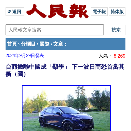
↺ 返回 
電子報
简体版
首頁
分欄目
國際
文章
›
›
›
：
2024年9月29日
發表
人氣：
8,269
台商撤離中國成「顯學」 下一波日商恐首當其
衝（圖）