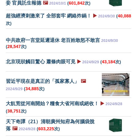
妾 官員託生報德
🖼️
(
601,842
次)
2024/10/1
超強經濟刺激來了 全部套牢 網絡炸鍋！
▶️
(
40,088
2024/9/30
次)
中共政府一言堂延遲退休 老百姓敢怒不敢言
2024/9/30
(
28,547
次)
北京現狀觸目驚心 蕭條肉眼可見
▶️
(
43,184
次)
2024/9/29
習近平現在是真正的「孤家寡人」
🖼️
(
34,885
次)
2024/9/29
大飢荒從河南開始？糧食大省河南或絕收！
▶️
2024/9/28
(
38,751
次)
天下奇譚（21）清朝廣州知府為何腦袋脫
落
🖼️
(
603,225
次)
2024/9/28