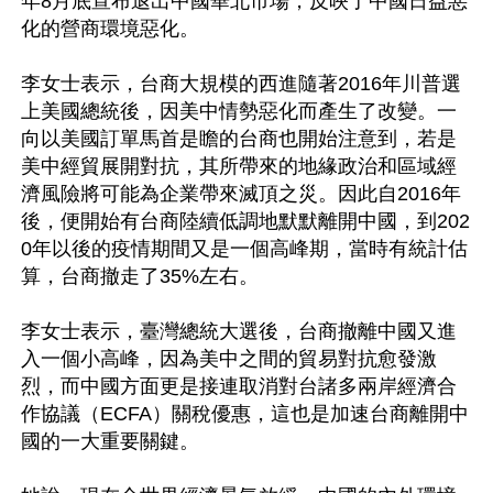
年8月底宣布退出中國華北市場，反映了中國日益惡
化的營商環境惡化。

李女士表示，台商大規模的西進隨著2016年川普選
上美國總統後，因美中情勢惡化而產生了改變。一
向以美國訂單馬首是瞻的台商也開始注意到，若是
美中經貿展開對抗，其所帶來的地緣政治和區域經
濟風險將可能為企業帶來滅頂之災。因此自2016年
後，便開始有台商陸續低調地默默離開中國，到202
0年以後的疫情期間又是一個高峰期，當時有統計估
算，台商撤走了35%左右。

李女士表示，臺灣總統大選後，台商撤離中國又進
入一個小高峰，因為美中之間的貿易對抗愈發激
烈，而中國方面更是接連取消對台諸多兩岸經濟合
作協議（ECFA）關稅優惠，這也是加速台商離開中
國的一大重要關鍵。
