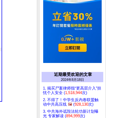
近期最受欢迎的文章
2024年8月18日
1. 揭买尸案律师指“更高层介入”担
忧个人安全 (
1,518,944
次)
2. 不得了！中学生反内卷联盟触
动中共高压线
🖼️
(
928,130
次)
3. 中共海外诋毁法轮功新计划曝
光 专家解读 (
894,999
次)