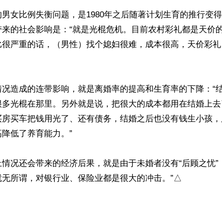
男女比例失衡问题，是1980年之后随著计划生育的推行变
带来的社会影响是：“就是光棍危机。目前农村彩礼都是天价
比很严重的话，（男性）找个媳妇很难，成本很高，天价彩礼
情况造成的连带影响，就是离婚率的提高和生育率的下降：“
很多光棍在那里。另外就是说，把很大的成本都用在结婚上去
买房买车把钱用光了、还有债务，结婚之后也没有钱生小孩，
降低了养育能力。”

情况还会带来的经济后果，就是由于未婚者没有“后顾之忧”
就无所谓，对银行业、保险业都是很大的冲击。”△
ww.renminbao.com/rmb/articles/2024/8/18/84553.html