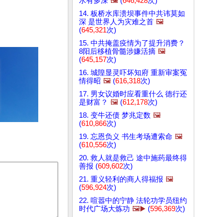
水有多深
🖼️
(
646,428
次)
14. 板桥水库溃坝事件中共讳莫如
深 是世界人为灾难之首
🖼️
(
645,321
次)
15. 中共掩盖疫情为了提升消费？
8阳后移植骨髓涉嫌活摘
🖼️
(
645,157
次)
16. 城隍显灵吓坏知府 重新审案冤
情得昭
🖼️
(
616,318
次)
17. 男女议婚时应看重什么 德行还
是财富？
🖼️
(
612,178
次)
18. 变牛还债 梦兆定数
🖼️
(
610,866
次)
19. 忘恩负义 书生考场遭索命
🖼️
(
610,556
次)
20. 救人就是救己 途中施药最终得
善报 (
609,602
次)
21. 重义轻利的商人得福报
🖼️
(
596,924
次)
22. 喧嚣中的宁静 法轮功学员纽约
时代广场大炼功
🖼️▶️
(
596,369
次)