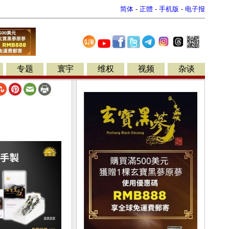
简体
-
正體
-
手机版
-
电子报
专题
寰宇
维权
视频
杂谈