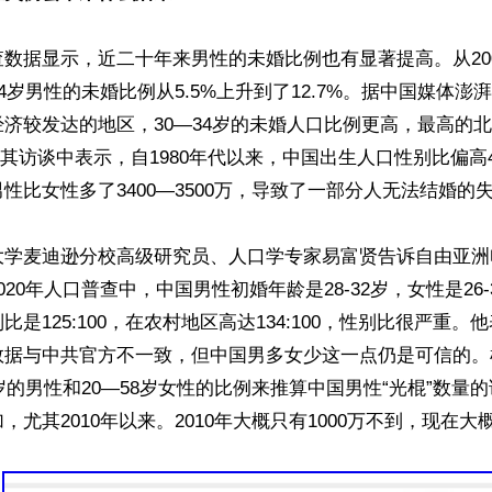
数据显示，近二十年来男性的未婚比例也有显著提高。从2000
44岁男性的未婚比例从5.5%上升到了12.7%。据中国媒体
济较发达的地区，30—34岁的未婚人口比例更高，最高的
新在其访谈中表示，自1980年代以来，中国出生人口性别比偏高4
性比女性多了3400—3500万，导致了一部分人无法结婚的失
大学麦迪逊分校高级研究员、人口学专家易富贤告诉自由亚洲
020年人口普查中，中国男性初婚年龄是28-32岁，女性是26
比是125:100，在农村地区高达134:100，性别比很严重
数据与中共官方不一致，但中国男多女少这一点仍是可信的。
岁的男性和20—58岁女性的比例来推算中国男性“光棍”数量的话
尤其2010年以来。2010年大概只有1000万不到，现在大概有