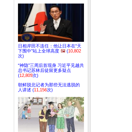
日相岸田不连任：他让日本在“天
下围中”站上全球高度
🖼️
(
10,802
次)
“神隐”三周后首现身 习近平见越共
总书记苏林后徒留更多疑点
(
12,809
次)
朝鲜脱北记者为那些无法逃脱的
人讲述 (
11,156
次)