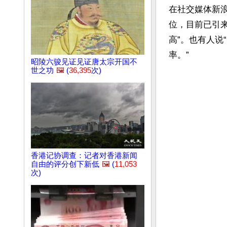
在社交媒体新浪
位，目前已引来
高”。也有人说
率。”

昭陵六骏见证见证唐太宗开国不
世之功
🖼️
(
36,395
次)
香港记协调查：记者对香港新闻
自由的评分创下新低
🖼️
(
11,053
次)