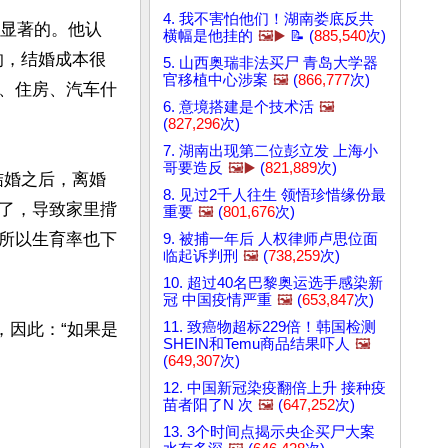
4. 我不害怕他们！湖南娄底反共
得显著的。他认
横幅是他挂的
🖼️▶️
📝 (
885,540
次)
的，结婚成本很
5. 山西奥瑞非法买尸 青岛大学器
官移植中心涉案
🖼️
(
866,777
次)
、住房、汽车什
6. 意境搭建是个技术活
🖼️
(
827,296
次)
7. 湖南出现第二位彭立发 上海小
哥要造反
🖼️▶️
(
821,889
次)
结婚之后，离婚
8. 见过2千人往生 领悟珍惜缘份最
了，导致家里揹
重要
🖼️
(
801,676
次)
所以生育率也下
9. 被捕一年后 人权律师卢思位面
临起诉判刑
🖼️
(
738,259
次)
10. 超过40名巴黎奥运选手感染新
冠 中国疫情严重
🖼️
(
653,847
次)
11. 致癌物超标229倍！韩国检测
，因此：“如果是
SHEIN和Temu商品结果吓人
🖼️
(
649,307
次)
12. 中国新冠染疫翻倍上升 接种疫
苗者阳了N 次
🖼️
(
647,252
次)
13. 3个时间点揭示央企买尸大案