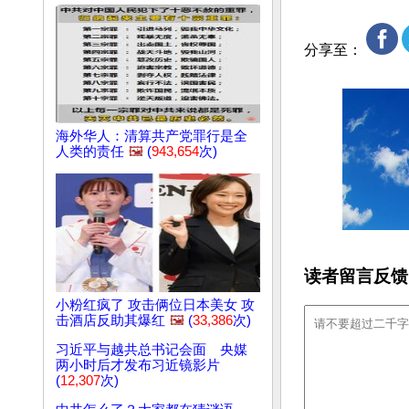
分享至：
海外华人：清算共产党罪行是全
人类的责任
🖼️
(
943,654
次)
读者留言反馈
小粉红疯了 攻击俩位日本美女 攻
击酒店反助其爆红
🖼️
(
33,386
次)
习近平与越共总书记会面 央媒
两小时后才发布习近镜影片
(
12,307
次)