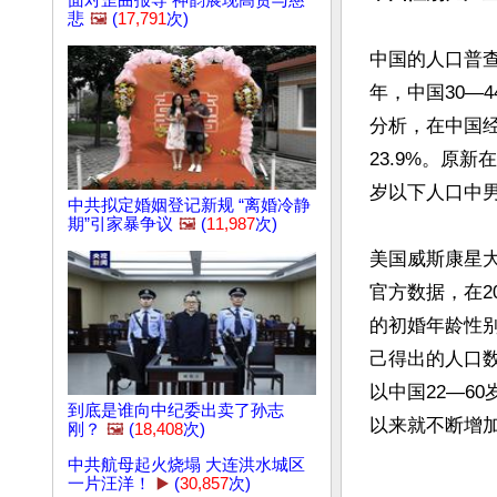
面对歪曲报导 神韵展现高贵与慈
悲
🖼️
(
17,791
次)
中国的人口普查
年，中国30—
分析，在中国经
23.9%。原
岁以下人口中男
中共拟定婚姻登记新规 “离婚冷静
期”引家暴争议
🖼️
(
11,987
次)
美国威斯康星
官方数据，在2
的初婚年龄性别
己得出的人口
以中国22—60
到底是谁向中纪委出卖了孙志
以来就不断增加，
刚？
🖼️
(
18,408
次)
中共航母起火烧塌 大连洪水城区
一片汪洋！
▶️
(
30,857
次)