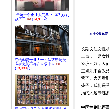
“干垮一个企业太简单” 中国乱收罚
款严重
🖼️
(
13,917
次)
在社交媒体新
长期关注女性
三点，一是女
纽约华裔专业人士：法西斯与受
经济不好，人
害者之间不存在立场中立
🖼️
(
38,080
次)
三点则来自政
营了。大家看到
孩子，我们是
婚的人越来越多
中国性别比严