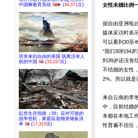
中国舞教育系统
🖼️▶️
(
34,371
次)
女性未婚比例一
据自由亚洲电
媒体采访时表示
可以看到30至
“我们30到34
庆幸来到自由的美国 脱离没有人
到39岁还没有结
权的中国
🖼️
(
33,237
次)
不结婚的女性，
2%。所以就是
来自云南的李
中，目前结婚
乱世生存指南（39）应对可能的
本都在本地工
战争危机，家庭应急物资储备清
单
🖼️
(
17,315
次)
性普遍不信任，