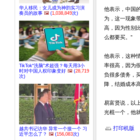
华人移民：女儿成为神韵实习演
他表示，中国的
奏员的故事
🖼️
(
1,038,849
次)
为，这一现象
高，因为性别
么都要买。”

他表示，这种
率很高，因为
TikTok“洗脑”术超强？每天用3小
时对中国人权印象变好
🖼️
(
28,719
负很多债务，
次)
降，结婚成本高
易富贤说，以上
光棍一个，他
文章网址: http://w
打印机版
越共书记访华 异常一个接一个 习
近平怎么了？
🖼️
(
156,083
次)