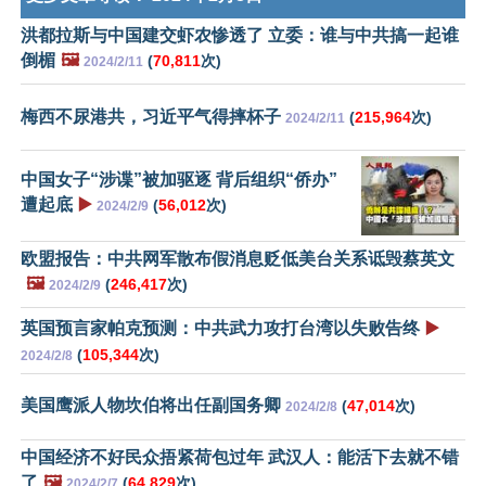
洪都拉斯与中国建交虾农惨透了 立委：谁与中共搞一起谁
倒楣
🖼️
(
70,811
次)
2024/2/11
梅西不尿港共，习近平气得摔杯子
(
215,964
次)
2024/2/11
中国女子“涉谍”被加驱逐 背后组织“侨办”
遭起底
▶️
(
56,012
次)
2024/2/9
欧盟报告：中共网军散布假消息贬低美台关系诋毁蔡英文
🖼️
(
246,417
次)
2024/2/9
英国预言家帕克预测：中共武力攻打台湾以失败告终
▶️
(
105,344
次)
2024/2/8
美国鹰派人物坎伯将出任副国务卿
(
47,014
次)
2024/2/8
中国经济不好民众捂紧荷包过年 武汉人：能活下去就不错
了
🖼️
(
64,829
次)
2024/2/7