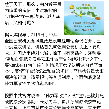
然于天下。那么，由习近平最
为倚重的亲信王小洪掌控的
“刀把子”在一再清洗江派人马
后，又如何呢？

据官媒报导，2月6日，中共
全国公安机关党风廉政建设电视电话会议召开，王
小洪发表讲话。讲话首先就强调公安机关上下要对
党、对习近平绝对忠诚，除了固有套话外，还称要
“更加自觉把公安各项工作置于党的绝对领导之下”，
要“确保在任何时候任何情况下都坚决听从习近平命
令”，要“严守政治纪律和政治规矩，严格执行重大事
项决策议事、请示报告等各项制度，全面彻底肃清
孙力军政治团伙流毒影响”。

按照中共官方说辞，“孙力军政治团伙”包括已被判死
缓的原公安部副部长孙力军、原江苏省政法委书记
王立科、上海市副市长兼公安局长龚道安、重庆市