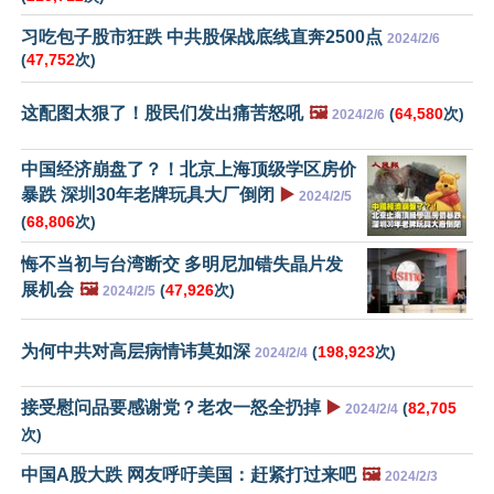
习吃包子股市狂跌 中共股保战底线直奔2500点
2024/2/6
(
47,752
次)
这配图太狠了！股民们发出痛苦怒吼
🖼️
(
64,580
次)
2024/2/6
中国经济崩盘了？！北京上海顶级学区房价
暴跌 深圳30年老牌玩具大厂倒闭
▶️
2024/2/5
(
68,806
次)
悔不当初与台湾断交 多明尼加错失晶片发
展机会
🖼️
(
47,926
次)
2024/2/5
为何中共对高层病情讳莫如深
(
198,923
次)
2024/2/4
接受慰问品要感谢党？老农一怒全扔掉
▶️
(
82,705
2024/2/4
次)
中国A股大跌 网友呼吁美国：赶紧打过来吧
🖼️
2024/2/3