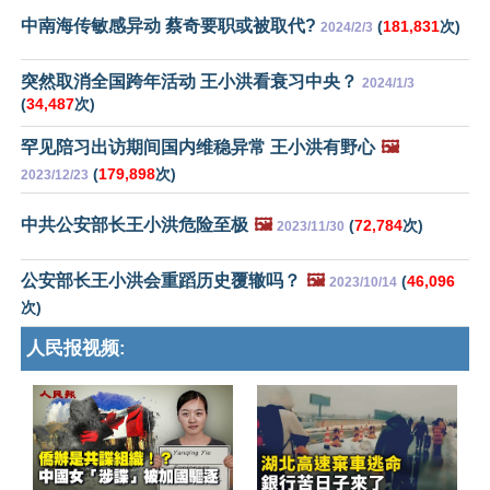
中南海传敏感异动 蔡奇要职或被取代?
(
181,831
次)
2024/2/3
突然取消全国跨年活动 王小洪看衰习中央？
2024/1/3
(
34,487
次)
罕见陪习出访期间国内维稳异常 王小洪有野心
🖼️
(
179,898
次)
2023/12/23
中共公安部长王小洪危险至极
🖼️
(
72,784
次)
2023/11/30
公安部长王小洪会重蹈历史覆辙吗？
🖼️
(
46,096
2023/10/14
次)
人民报视频: