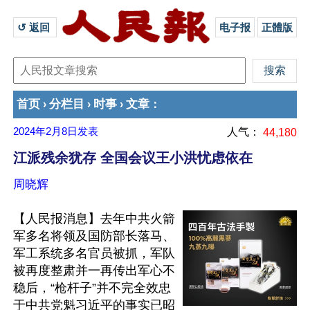
↺ 返回 
电子报
正體版
首页
分栏目
时事
文章
›
›
›
：
2024年2月8日
发表
人气：
44,180
江派残余犹存 全国会议王小洪忧虑依在
周晓辉
【人民报消息】去年中共火箭
军多名将领及国防部长落马、
军工系统多名官员被抓，军队
被再度整肃并一再传出军心不
稳后，“枪杆子”并不完全效忠
于中共党魁习近平的事实已昭