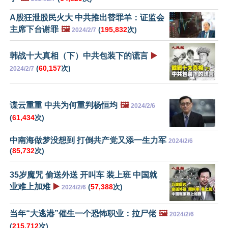
A股狂泄股民火大 中共推出替罪羊：证监会
主席下台谢罪
🖼️
(
195,832
次)
2024/2/7
韩战十大真相（下）中共包装下的谎言
▶️
(
60,157
次)
2024/2/7
谍云重重 中共为何重判杨恒均
🖼️
2024/2/6
(
61,434
次)
中南海做梦没想到 打倒共产党又添一生力军
2024/2/6
(
85,732
次)
35岁魔咒 偷送外送 开叫车 装上班 中国就
业难上加难
▶️
(
57,388
次)
2024/2/6
当年“大逃港”催生一个恐怖职业：拉尸佬
🖼️
2024/2/6
(
215,712
次)