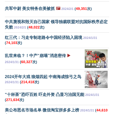
共军中尉 美女特务在美被抓
🖼️
(
49,351
次)
2024/2/1
中共蔑视和毁灭自己国家 领导独裁联盟对抗国际秩序必定
失败
(
48,022
次)
2024/2/1
红三代：习走专制老路令中国经济陷入困境
2024/1/31
(
74,103
次)
乱世来临？！中产“崩塌”消息密传
▶️
(
60,327
次)
2024/1/31
2024开年大戏 狼烟四起 中南海成惊弓之鸟
(
214,418
次)
2024/1/31
“十杯茶”恐吓百姓 吓走外资 凸显习治国无能
2024/1/31
(
271,634
次)
美公布恶名市场名单 微信淘宝拼多多上榜
(
44,610
2024/1/31