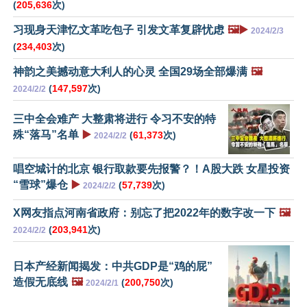
(
205,636
次)
习现身天津忆文革吃包子 引发文革复辟忧虑
🖼️▶️
2024/2/3
(
234,403
次)
神韵之美撼动意大利人的心灵 全国29场全部爆满
🖼️
(
147,597
次)
2024/2/2
三中全会难产 大整肃将进行 令习不安的特
殊“落马”名单
▶️
(
61,373
次)
2024/2/2
唱空城计的北京 银行取款要先报警？！A股大跌 女星投资
“雪球”爆仓
▶️
(
57,739
次)
2024/2/2
X网友指点河南省政府：别忘了把2022年的数字改一下
🖼️
(
203,941
次)
2024/2/2
日本产经新闻揭发：中共GDP是“鸡的屁”
造假无底线
🖼️
(
200,750
次)
2024/2/1