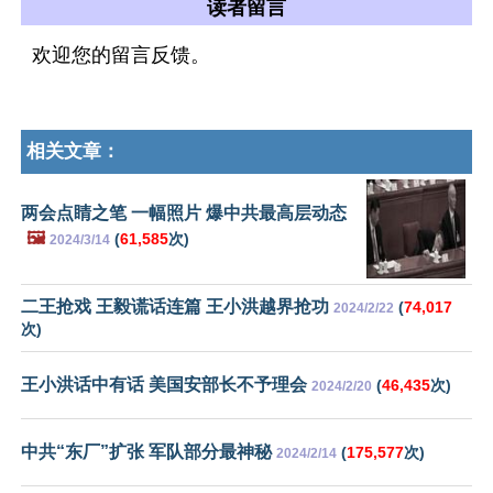
读者留言
欢迎您的留言反馈。
相关文章：
两会点睛之笔 一幅照片 爆中共最高层动态
🖼️
(
61,585
次)
2024/3/14
二王抢戏 王毅谎话连篇 王小洪越界抢功
(
74,017
2024/2/22
次)
王小洪话中有话 美国安部长不予理会
(
46,435
次)
2024/2/20
中共“东厂”扩张 军队部分最神秘
(
175,577
次)
2024/2/14