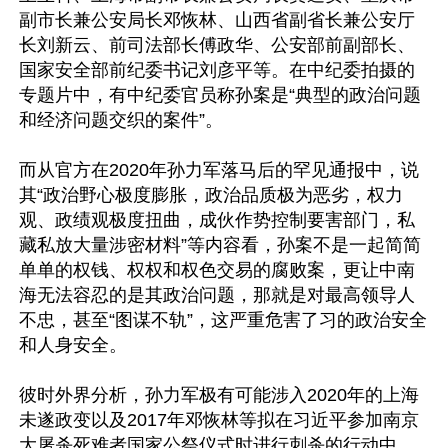
副市长兼公安局长邓恢林、山西省副省长兼公安厅
长刘新云、前司法部长傅政华、公安部前副部长、
国家安全部前纪委书记刘彦平等。在中纪委拍摄的
专题片中，有中纪委官员称孙案是“典型的政治问题
和经济问题交织的案件”。

而从官方在2020年孙力军落马后的罕见通报中，说
其“政治野心极度膨胀，政治品质极为恶劣，权力
观、政绩观极度扭曲，成伙作势控制要害部门，私
藏私放大量涉密材料”等内容看，孙案不是一起简简
单单的权钱、权权和权色交易的腐败案，更让中南
海无法容忍的是其政治问题，那就是对最高领导人
不忠，甚至“图谋不轨”，这严重危害了习的政治安全
和人身安全。

彼时外界分析，孙力军极有可能涉入2020年的上海
未遂政变以及2017年邓恢林等拟在习近平参加南京
大屠杀死难者国家公祭仪式时进行刺杀的行动中。