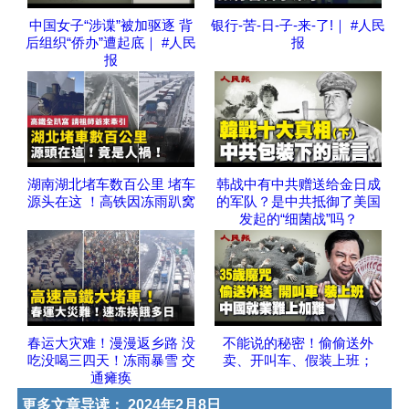
中国女子“涉谍”被加驱逐 背
银行-苦-日-子-来-了!｜ #人民
后组织“侨办”遭起底｜ #人民
报
报
湖南湖北堵车数百公里 堵车
韩战中有中共赠送给金日成
源头在这 ！高铁因冻雨趴窝
的军队？是中共抵御了美国
发起的“细菌战”吗？
春运大灾难！漫漫返乡路 没
不能说的秘密！偷偷送外
吃没喝三四天！冻雨暴雪 交
卖、开叫车、假装上班；
通瘫痪
更多文章导读：
2024年2月8日