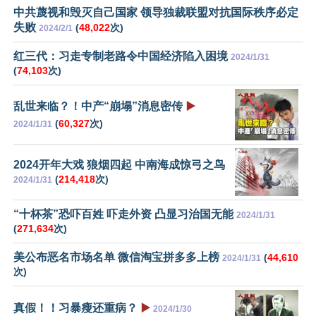
中共蔑视和毁灭自己国家 领导独裁联盟对抗国际秩序必定
失败
(
48,022
次)
2024/2/1
红三代：习走专制老路令中国经济陷入困境
2024/1/31
(
74,103
次)
乱世来临？！中产“崩塌”消息密传
▶️
(
60,327
次)
2024/1/31
2024开年大戏 狼烟四起 中南海成惊弓之鸟
(
214,418
次)
2024/1/31
“十杯茶”恐吓百姓 吓走外资 凸显习治国无能
2024/1/31
(
271,634
次)
美公布恶名市场名单 微信淘宝拼多多上榜
(
44,610
2024/1/31
次)
真假！！习暴瘦还重病？
▶️
2024/1/30