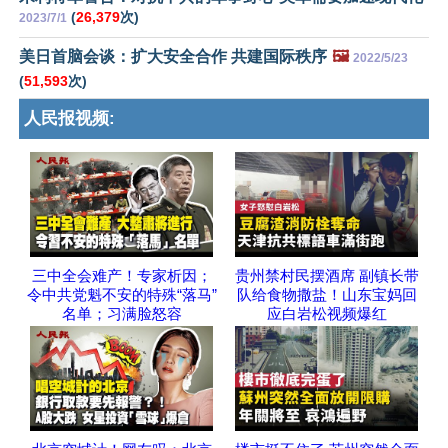
(
26,379
次)
2023/7/1
美日首脑会谈：扩大安全合作 共建国际秩序
🖼️
2022/5/23
(
51,593
次)
人民报视频:
三中全会难产！专家析因；
贵州禁村民摆酒席 副镇长带
令中共党魁不安的特殊“落马”
队给食物撒盐！山东宝妈回
名单；习满脸怒容
应白岩松视频爆红