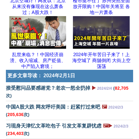
北京空城计！网友叹：北京
楼市挺不住了 苏州突然全面
从来没有像现在这么萧条
放开限购！中国年关将至 各
过；A股大跌！
地一片萧条
乱世来临？！中国经济崩
2024年开年苦日子来了！上
溃、收入缩减、房产贬值、
海空城了 商舖倒闭 大街上空
中产陷入窘境；
荡荡
更多文章导读：
2024年2月1日
接受慰问品要感谢党？老农一怒全扔掉
▶️
(
82,705
2024/2/4
次)
中国A股大跌 网友呼吁美国：赶紧打过来吧
🖼️
2024/2/3
(
205,636
次)
习现身天津忆文革吃包子 引发文革复辟忧虑
🖼️▶️
2024/2/3
(
234,403
次)