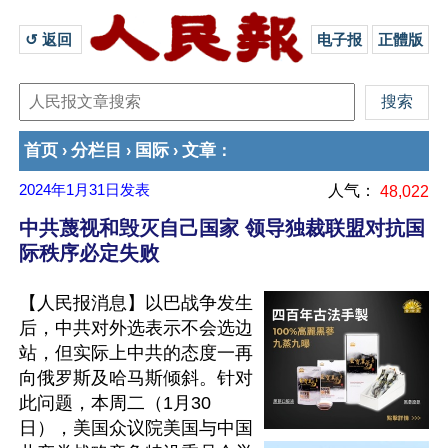
↺ 返回 
电子报
正體版
首页
分栏目
国际
文章
›
›
›
：
2024年1月31日
发表
人气：
48,022
中共蔑视和毁灭自己国家 领导独裁联盟对抗国
际秩序必定失败
【人民报消息】以巴战争发生
后，中共对外选表示不会选边
站，但实际上中共的态度一再
向俄罗斯及哈马斯倾斜。针对
此问题，本周二（1月30
日），美国众议院美国与中国