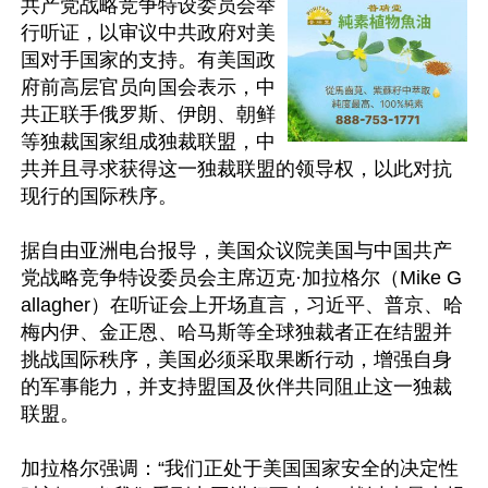
共产党战略竞争特设委员会举
行听证，以审议中共政府对美
国对手国家的支持。有美国政
府前高层官员向国会表示，中
共正联手俄罗斯、伊朗、朝鲜
等独裁国家组成独裁联盟，中
共并且寻求获得这一独裁联盟的领导权，以此对抗
现行的国际秩序。

据自由亚洲电台报导，美国众议院美国与中国共产
党战略竞争特设委员会主席迈克·加拉格尔（Mike G
allagher）在听证会上开场直言，习近平、普京、哈
梅内伊、金正恩、哈马斯等全球独裁者正在结盟并
挑战国际秩序，美国必须采取果断行动，增强自身
的军事能力，并支持盟国及伙伴共同阻止这一独裁
联盟。

加拉格尔强调：“我们正处于美国国家安全的决定性