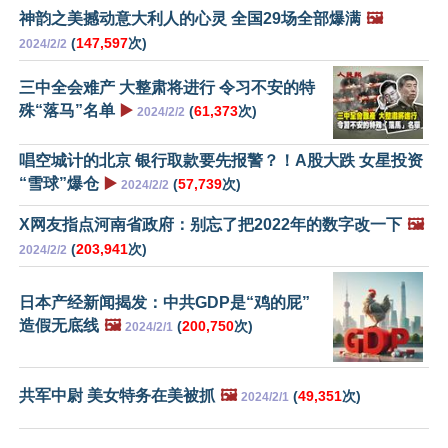
神韵之美撼动意大利人的心灵 全国29场全部爆满
🖼️
(
147,597
次)
2024/2/2
三中全会难产 大整肃将进行 令习不安的特
殊“落马”名单
▶️
(
61,373
次)
2024/2/2
唱空城计的北京 银行取款要先报警？！A股大跌 女星投资
“雪球”爆仓
▶️
(
57,739
次)
2024/2/2
X网友指点河南省政府：别忘了把2022年的数字改一下
🖼️
(
203,941
次)
2024/2/2
日本产经新闻揭发：中共GDP是“鸡的屁”
造假无底线
🖼️
(
200,750
次)
2024/2/1
共军中尉 美女特务在美被抓
🖼️
(
49,351
次)
2024/2/1