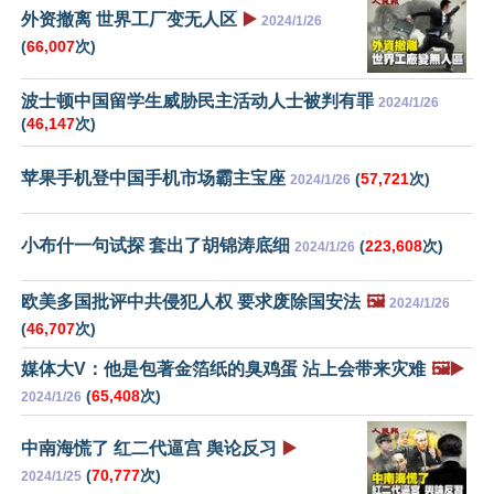
外资撤离 世界工厂变无人区
▶️
2024/1/26
(
66,007
次)
波士顿中国留学生威胁民主活动人士被判有罪
2024/1/26
(
46,147
次)
苹果手机登中国手机市场霸主宝座
(
57,721
次)
2024/1/26
小布什一句试探 套出了胡锦涛底细
(
223,608
次)
2024/1/26
欧美多国批评中共侵犯人权 要求废除国安法
🖼️
2024/1/26
(
46,707
次)
媒体大V：他是包著金箔纸的臭鸡蛋 沾上会带来灾难
🖼️▶️
(
65,408
次)
2024/1/26
中南海慌了 红二代逼宫 舆论反习
▶️
(
70,777
次)
2024/1/25