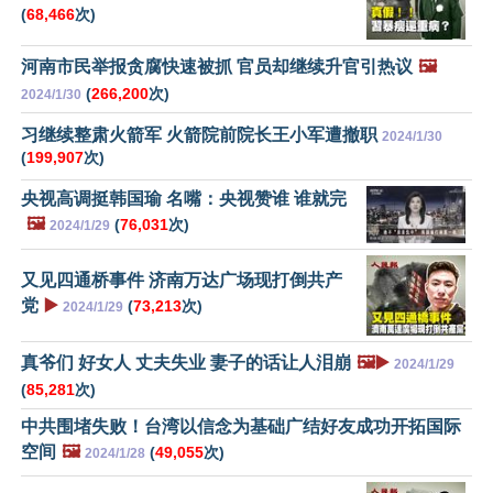
(
68,466
次)
河南市民举报贪腐快速被抓 官员却继续升官引热议
🖼️
(
266,200
次)
2024/1/30
习继续整肃火箭军 火箭院前院长王小军遭撤职
2024/1/30
(
199,907
次)
央视高调挺韩国瑜 名嘴：央视赞谁 谁就完
🖼️
(
76,031
次)
2024/1/29
又见四通桥事件 济南万达广场现打倒共产
党
▶️
(
73,213
次)
2024/1/29
真爷们 好女人 丈夫失业 妻子的话让人泪崩
🖼️▶️
2024/1/29
(
85,281
次)
中共围堵失败！台湾以信念为基础广结好友成功开拓国际
空间
🖼️
(
49,055
次)
2024/1/28