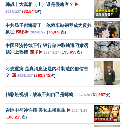
韩战十大真相（上）谁是侵略者？
▶️
(
62,844
次)
2024/1/27
中共肠子都悔青了！伦敦车站钢琴成为反共
象征
🖼️多▶️
(
75,070
次)
2024/1/27
中国经济持续下行 银行储户取钱遭刁难话
题冲上热搜
🖼️多▶️
(
193,659
次)
2024/1/27
习患重病 是真消息还是内斗制造的假信息
？
🖼️
(
262,345
次)
2024/1/27
精彩短视频：战狼不知自己是蟑螂
(
61,957
次)
2024/1/26
昏睡中与神许诺 美女主播重生
▶️
2024/1/26
(
100,213
次)