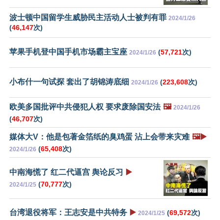
波士顿中国留学生威胁民主活动人士被判有罪
2024/1/26
(
46,147
次)
苹果手机登中国手机市场霸主宝座
(
57,721
次)
2024/1/26
小布什一句试探 套出了胡锦涛底细
(
223,608
次)
2024/1/26
欧美多国批评中共侵犯人权 要求废除国安法
🖼️
2024/1/26
(
46,707
次)
媒体大V：他是包著金箔纸的臭鸡蛋 沾上会带来灾难
🖼️▶️
(
65,408
次)
2024/1/26
中南海慌了 红二代逼宫 舆论反习
▶️
(
70,777
次)
2024/1/25
台湾退役将军：王志安是中共特务
▶️
(
69,572
次)
2024/1/25