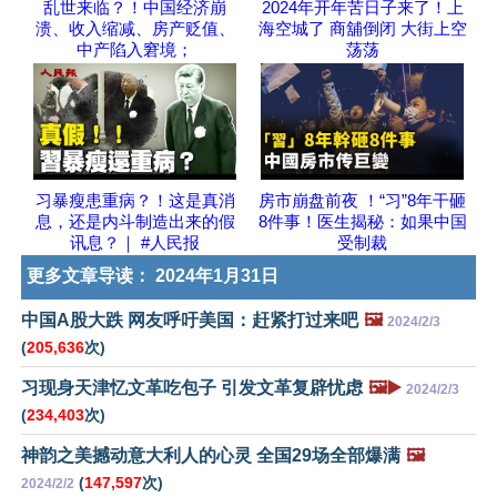
乱世来临？！中国经济崩
2024年开年苦日子来了！上
溃、收入缩减、房产贬值、
海空城了 商舖倒闭 大街上空
中产陷入窘境；
荡荡
习暴瘦患重病？！这是真消
房市崩盘前夜 ！“习”8年干砸
息，还是内斗制造出来的假
8件事！医生揭秘：如果中国
讯息？｜ #人民报
受制裁
更多文章导读：
2024年1月31日
中国A股大跌 网友呼吁美国：赶紧打过来吧
🖼️
2024/2/3
(
205,636
次)
习现身天津忆文革吃包子 引发文革复辟忧虑
🖼️▶️
2024/2/3
(
234,403
次)
神韵之美撼动意大利人的心灵 全国29场全部爆满
🖼️
(
147,597
次)
2024/2/2