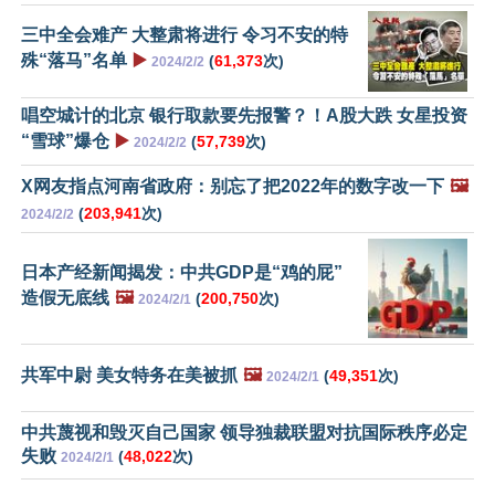
三中全会难产 大整肃将进行 令习不安的特
殊“落马”名单
▶️
(
61,373
次)
2024/2/2
唱空城计的北京 银行取款要先报警？！A股大跌 女星投资
“雪球”爆仓
▶️
(
57,739
次)
2024/2/2
X网友指点河南省政府：别忘了把2022年的数字改一下
🖼️
(
203,941
次)
2024/2/2
日本产经新闻揭发：中共GDP是“鸡的屁”
造假无底线
🖼️
(
200,750
次)
2024/2/1
共军中尉 美女特务在美被抓
🖼️
(
49,351
次)
2024/2/1
中共蔑视和毁灭自己国家 领导独裁联盟对抗国际秩序必定
失败
(
48,022
次)
2024/2/1