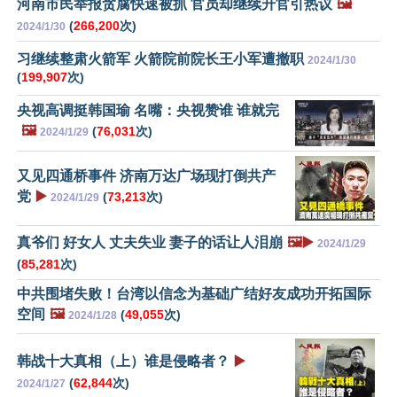
河南市民举报贪腐快速被抓 官员却继续升官引热议
🖼️
(
266,200
次)
2024/1/30
习继续整肃火箭军 火箭院前院长王小军遭撤职
2024/1/30
(
199,907
次)
央视高调挺韩国瑜 名嘴：央视赞谁 谁就完
🖼️
(
76,031
次)
2024/1/29
又见四通桥事件 济南万达广场现打倒共产
党
▶️
(
73,213
次)
2024/1/29
真爷们 好女人 丈夫失业 妻子的话让人泪崩
🖼️▶️
2024/1/29
(
85,281
次)
中共围堵失败！台湾以信念为基础广结好友成功开拓国际
空间
🖼️
(
49,055
次)
2024/1/28
韩战十大真相（上）谁是侵略者？
▶️
(
62,844
次)
2024/1/27