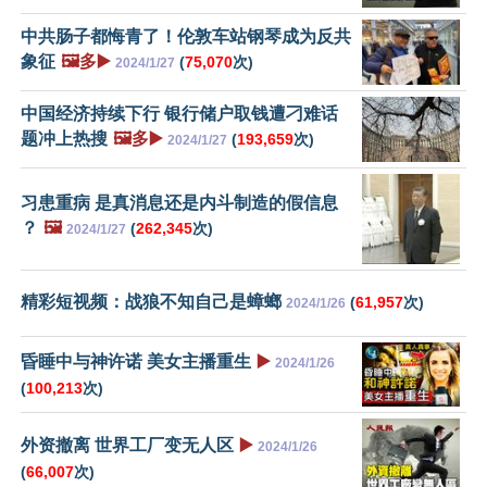
中共肠子都悔青了！伦敦车站钢琴成为反共
象征
🖼️多▶️
(
75,070
次)
2024/1/27
中国经济持续下行 银行储户取钱遭刁难话
题冲上热搜
🖼️多▶️
(
193,659
次)
2024/1/27
习患重病 是真消息还是内斗制造的假信息
？
🖼️
(
262,345
次)
2024/1/27
精彩短视频：战狼不知自己是蟑螂
(
61,957
次)
2024/1/26
昏睡中与神许诺 美女主播重生
▶️
2024/1/26
(
100,213
次)
外资撤离 世界工厂变无人区
▶️
2024/1/26
(
66,007
次)