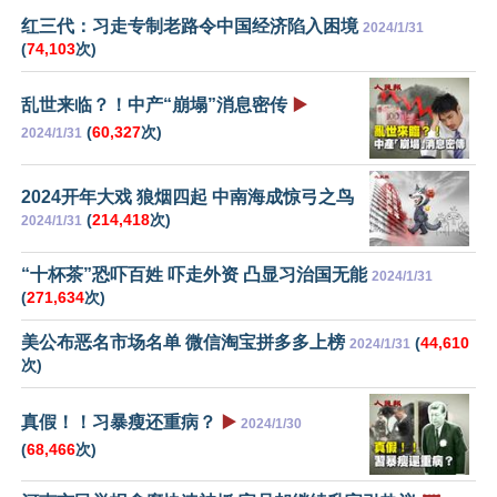
红三代：习走专制老路令中国经济陷入困境
2024/1/31
(
74,103
次)
乱世来临？！中产“崩塌”消息密传
▶️
(
60,327
次)
2024/1/31
2024开年大戏 狼烟四起 中南海成惊弓之鸟
(
214,418
次)
2024/1/31
“十杯茶”恐吓百姓 吓走外资 凸显习治国无能
2024/1/31
(
271,634
次)
美公布恶名市场名单 微信淘宝拼多多上榜
(
44,610
2024/1/31
次)
真假！！习暴瘦还重病？
▶️
2024/1/30
(
68,466
次)