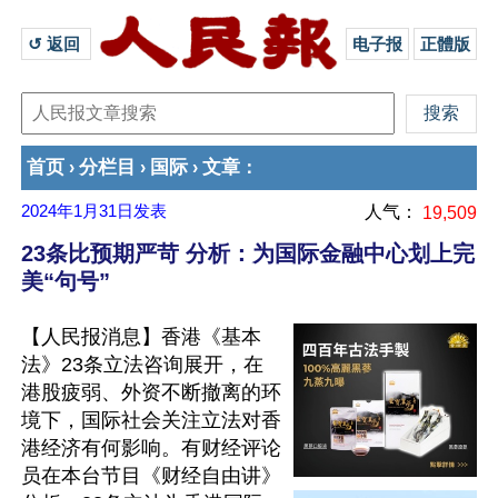
↺ 返回 
电子报
正體版
首页
分栏目
国际
文章
›
›
›
：
2024年1月31日
发表
人气：
19,509
23条比预期严苛 分析：为国际金融中心划上完
美“句号”
【人民报消息】香港《基本
法》23条立法咨询展开，在
港股疲弱、外资不断撤离的环
境下，国际社会关注立法对香
港经济有何影响。有财经评论
员在本台节目《财经自由讲》