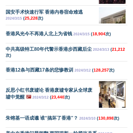
国安手术快速行军 香港内卷宿命难逃
(
25,228
次)
2024/3/15
香港风光今不再港人北上为省钱
(
18,904
次)
2024/3/15
中共高级特工80年代警示香港步西藏后尘
(
21,212
2024/3/13
次)
香港12条与西藏17条的悲惨教训
(
128,257
次)
2024/3/12
反思小红书废墟论 香港废墟专家从全球废
墟中觉醒
🖼️
(
23,440
次)
2024/3/12
朱镕基一语成谶 谁“搞坏了香港”？
(
130,898
次)
2024/3/10