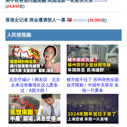
美中在香港问题闹翻 两国现新一轮紧张关系
2024/3/8
(
24,844
次)
香港女记者 两会遭遇惊人一幕
🖼️
(
39,060
次)
2024/3/7
人民报视频:
北京空城计！网友叹：北京
楼市挺不住了 苏州突然全面
从来没有像现在这么萧条
放开限购！中国年关将至 各
过；A股大跌！
地一片萧条