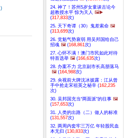
24. 神了！苏州5岁女童谈古论今
)
超教授水平 惊为天人
🖼️▶️
(
317,833
次)
25. 天下奇谭（30）鬼差索命
🖼️
(
313,699
次)
26. 党魁气势衰弱 用吴邦国给自己
招魂
🖼️
(
168,861
次)
27. 心怀不满！澳门市民如此对待
特首选举
🖼️
(
166,635
次)
28. 办案不力 北京副市长高朋落马
🖼️
(
164,988
次)
29. 央视前大牌沈冰披露：江从曾
手中抢走宋祖英之秘辛 (
162,235
次)
30. 吴邦国充当“两面派”的往事
🖼️
(
157,653
次)
31. 人类的出路（二）做人的标准
(
131,557
次)
32. 两周内套牢三万亿 年轻股民血
本无归 (
130,833
次)