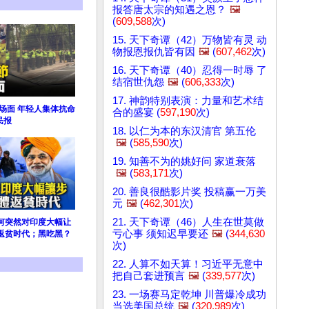
报答唐太宗的知遇之恩？
🖼️
(
609,588
次)
15. 天下奇谭（42）万物皆有灵 动
物报恩报仇皆有因
🖼️
(
607,462
次)
16. 天下奇谭（40）忍得一时辱 了
结宿世仇怨
🖼️
(
606,333
次)
17. 神韵特别表演：力量和艺术结
场面 年轻人集体抗命
合的盛宴 (
597,190
次)
民报
18. 以仁为本的东汉清官 第五伦
🖼️
(
585,590
次)
19. 知善不为的姚好问 家道衰落
🖼️
(
583,171
次)
20. 善良很酷影片奖 投稿赢一万美
元
🖼️
(
462,301
次)
21. 天下奇谭（46）人生在世莫做
何突然对印度大幅让
亏心事 须知迟早要还
🖼️
(
344,630
返贫时代；黑吃黑？
次)
22. 人算不如天算！习近平无意中
把自己套进预言
🖼️
(
339,577
次)
23. 一场赛马定乾坤 川普爆冷成功
当选美国总统
🖼️
(
320,989
次)