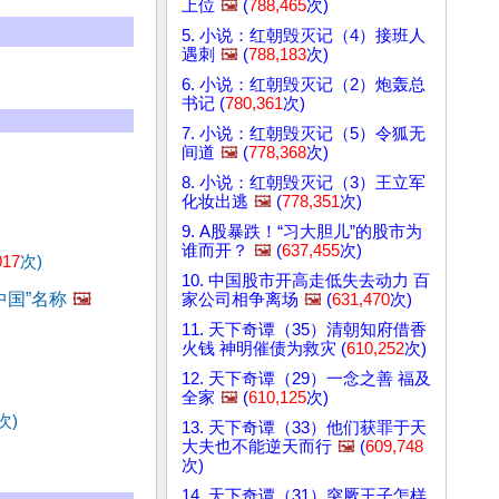
上位
🖼️
(
788,465
次)
5. 小说：红朝毁灭记（4）接班人
遇刺
🖼️
(
788,183
次)
6. 小说：红朝毁灭记（2）炮轰总
书记 (
780,361
次)
7. 小说：红朝毁灭记（5）令狐无
间道
🖼️
(
778,368
次)
8. 小说：红朝毁灭记（3）王立军
化妆出逃
🖼️
(
778,351
次)
9. A股暴跌！“习大胆儿”的股市为
谁而开？
🖼️
(
637,455
次)
017
次)
10. 中国股市开高走低失去动力 百
国”名称
🖼️
家公司相争离场
🖼️
(
631,470
次)
11. 天下奇谭（35）清朝知府借香
火钱 神明催债为救灾 (
610,252
次)
12. 天下奇谭（29）一念之善 福及
全家
🖼️
(
610,125
次)
次)
13. 天下奇谭（33）他们获罪于天
大夫也不能逆天而行
🖼️
(
609,748
次)
14. 天下奇谭（31）突厥王子怎样