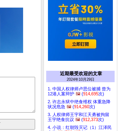
近期最受欢迎的文章
2024年10月29日
1. 中国人权律师卢思位被捕 曾为
12港人案辩护
🖼️
(
914,695
次)
2. 许志永狱中绝食维权 体重急降
状况危急
🖼️
(
914,260
次)
3. 人权律师王宇和江天勇被拘留
王宇绝食抗议
🖼️
(
912,373
次)
4. 小说：红朝毁灭记（1）江泽民