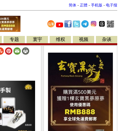
简体
-
正體
-
手机版
-
电子报
专题
寰宇
维权
视频
杂谈