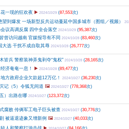
昙花一现的狂欢夜
▶️
(
87,553
次)
2024/10/29
-绝望到爆发 一场新型反共运动蔓延中国多城市（图组／视频）
20
局会议高调反腐 四中全会落空
(
95,387
次)
2024/10/29
皆曾访问越南 官媒报导有不同
(
83,460
次)
2024/10/28
美国大选 干扰不成自取其辱
(
26,777
次)
2024/10/28
木皆兵 警察装神弄鬼剥夺“鬼权”
(
28,165
次)
2024/10/28
国经济奄奄一息！
▶️
(
89,477
次)
2024/10/28
 地方政府企业欠款超12万亿！
(
36,230
次)
2024/10/27
灭记（5）令狐无间道
🖼️
(
778,368
次)
2024/10/27
五）出路在哪
(
123,372
次)
2024/10/27
式腐败 传俩军工电子巨头被查
(
30,776
次)
2024/10/27
剧 被逼退迹象又增新例
🖼️
(
40,033
次)
2024/10/27
年轻人和警察打游击战
▶️
(
84,166
次)
2024/10/27