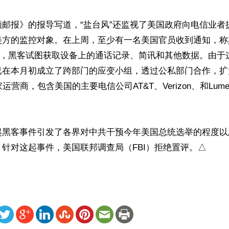
顿邮报》的报导写道，“盐台风”还监视了美国政府向电信业者
美方的监控对象。在上周，至少有一名美国官员收到通知，称
入侵，黑客试图获取设备上的通话记录、简讯和其他数据。由于
已在本月初成立了跨部门的应变小组，透过公私部门合作，扩
运营商，包含美国的主要电信公司AT&T、Verizon、和Lum
起黑客事件引发了各界对中共干预今年美国总统选举的程度以
针对这起事件，美国联邦调查局（FBI）拒绝置评。△
ww.renminbao.com/rmb/articles/2024/10/29/86104.html