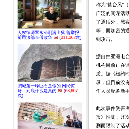
称为“盐台风”（
广泛的间谍活
了通话外，黑
等，而加密的通
人权律师覃永沛刑满出狱 曾举报
前司法部长傅政华
🖼️
(
911,962
次)
到攻击。

据自由亚洲电台
机构目前正在
质。据《纽约时
录，但目前没
鹏城第一峰巨石是假的 网民惊
讶：到底什么是真的
🖼️
(
68,607
作人员配备新手
次)
此次事件受害者
报》推测，此
测而限制了活