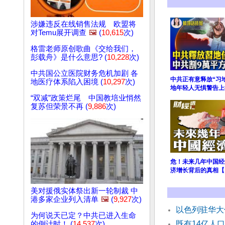
涉嫌违反在线销售法规 欧盟将
对Temu展开调查
🖼️
(
10,615
次)
格雷老师原创歌曲《交给我们，
彭载舟》是什么意思? (
10,228
次)
中共国公立医院财务危机加剧 各
中共正有意释放“习
地医疗体系陷入困境 (
10,297
次)
地年轻人无惧警告上
“双减”政策烂尾 中国教培业悄然
复苏但荣景不再 (
9,886
次)
危！未来几年中国经
济增长背后的真相【 
美对援俄实体祭出新一轮制裁 中
港多家企业列入清单
🖼️
(
9,927
次)
以色列驻华大
为何说天已定？中共已进入生命
既有14亿人
的倒计时！ (
14,537
次)