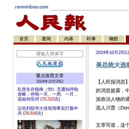
首页
要闻
内幕
时事
幽默
2024年10月29日
美总统大选
重点推荐文章
2024年10月29日
【人民报消息
乱世生存指南（99）无通知停电
的消息披露，
攻略：停电一天、一周、一月，
派政治人物的
该如何应对 (
70,329
次)
选人川普（Dona
以色列驻华大使馆用事实打脸中
共 (
28,838
次)
文章写道，这