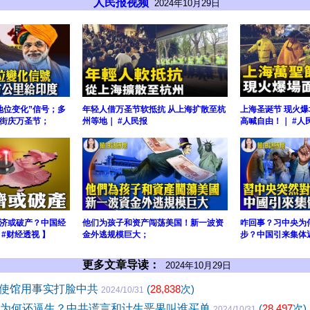
人民报视频
2024年10月29日
地位变化”信号；多
年轻人借万圣节软抵抗 从上海扩散至杭
上海圣诞节 现火爆
街庆万圣节；
州等地｜ #人民报
高喊自由！｜ #人
济或破产？中国经
他们为孩子和资产闯荡美国！新一波资
咋回事？习中央为
#财经透视 】
金外逃规模巨大；
步？中国引来集体
更多文章导读：
2024年10月29日
使馆用事实打脸中共
(
28,838
次)
2024/10/31
口为何还逼生？中共谎言和计生恶果叫谁买单
(
28,497
次)
2024/10/31