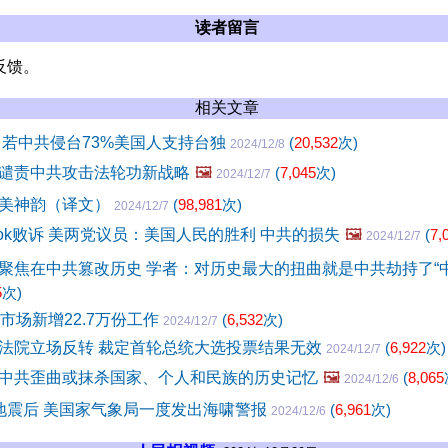
读者留言
反馈。
相关文章
 若中共侵台73%美国人支持台独
(
20,532
次)
2024/12/8
谴责中共攻击法轮功新战略
🖼️
(
7,045
次)
2024/12/7
美神韵（译文）
(
98,981
次)
2024/12/7
Tok败诉 美两党议员：美国人民的胜利 中共的损失
🖼️
(
7,
2024/12/7
聚焦在中共篡改历史 学者：对历史最大的扭曲就是中共劫持了“中
5
次)
市场新增22.7万份工作
(
6,532
次)
2024/12/7
法院立场反转 裁定首轮总统大选投票结果无效
(
6,922
次)
2024/12/7
中共歪曲或抹杀国家、个人和民族的历史记忆
🖼️
(
8,065
2024/12/6
地震后 美国家气象局一度发出海啸警报
(
6,961
次)
2024/12/6