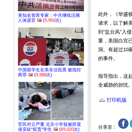
此外，《华盛
美知名智库专家：中共继续活摘
人体器官
🖼️
(
9,950
次)
请求，以了解
到“盐台风”
重，美国白宫
洞。有超过10家
的事件。

中国留学生在美非法投票 被指控
两罪
🖼️
(
9,988
次)
报导指出，这
全威胁的担忧。
文章网址: http://w
打印机版
官民对立严重 北京小学疑被辞退
分享至：
保安砍“权贵”学生
🖼️
(
69,020
次)