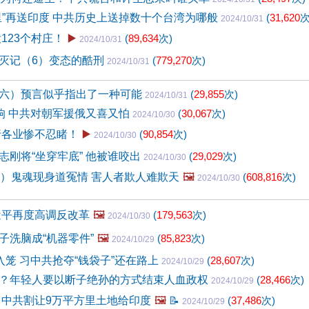
里”再送印度 中共历史上送掉数十个台湾为哪般
(
31,620
次
2024/10/31
123个村庄！
▶️
(
89,634
次)
2024/10/31
灭记（6）变态的酷刑
(
779,270
次)
2024/10/31
六）预言似乎指出了一种可能
(
29,855
次)
2024/10/31
打响 中共对朝军援俄又喜又怕
(
30,067
次)
2024/10/30
行各业惨不忍睹！
▶️
(
90,854
次)
2024/10/30
志刚将“坐穿牢底” 他被谁咬出
(
29,029
次)
2024/10/30
9）鬼魂现身道冤情 害人者欺人难欺天
🖼️
(
608,816
次)
2024/10/30
近平再度高调反改革
🖼️
(
179,563
次)
2024/10/30
子洗脑成“机器零件”
🖼️
(
85,823
次)
2024/10/29
入笼 习中共抢夺“钱袋子”还在路上
(
28,607
次)
2024/10/29
？年轻人要以断子绝孙的方式结束人血政权
(
28,466
次)
2024/10/29
 中共割让9万平方里土地给印度
🖼️
📝
(
37,486
次)
2024/10/29