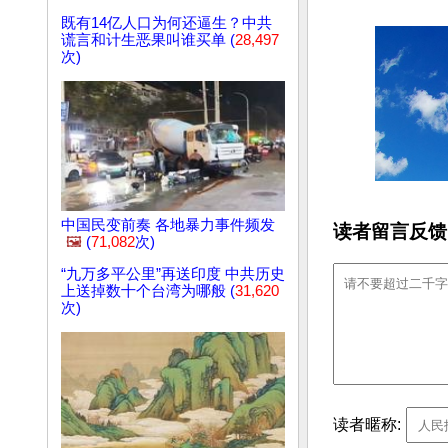
既有14亿人口为何还逼生？中共
谎言和计生恶果叫谁买单 (
28,497
次)
中国民变前奏 各地暴力事件频发
读者留言反馈
🖼️
(
71,082
次)
“九万多平公里”再送印度 中共历史
上送掉数十个台湾为哪般 (
31,620
次)
读者暱称: