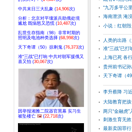
“九万多平公
中共末日三大乱象 (
14,906
次)
海南泄洪 淹没
分析：北京对平壤派兵助俄处境
尴尬 既恼怒又恐慌 (
10,487
次)
小说：红朝毁
乱世生存指南（98）非常时期的
照明及电池种类选择 (
68,998
次)
人类的出路（
天下奇谭（50）掠剩鬼 (
76,373
次)
准“三战”已
准“三战”已打响 中共对朝军援俄又
上海已死 各
喜又怕 (
30,067
次)
贵州前书记孙
天下奇谭（4
李升蔡降 习
大陆教育把孩
因举报湘雅二院器官黑幕 实习生
两只“金融虎”
被坠楼亡
🖼️
(
22,718
次)
刺激生育无效
最新卖国罪行