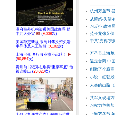
杭州万圣节 
从愤怒-失望
习反扑 政治
港府驻外机构渗透美国政商界 助
范长龙张又侠
中共大外宣
🖼️
(
9,009
次)
中共“虎视”
美国敲定新规 限制对华投资尖端
半导体及人工智慧 (
9,182
次)
万圣节上海草
上海已死 各行各业惨不忍睹！
▶️
(
90,854
次)
逼走台商 中
贵州前书记孙志刚将“坐穿牢底” 他
刺激了个寂寞
被谁咬出 (
29,029
次)
小说：红朝毁
人类的出路（
共军又现塌方
习权力危机加
上海万圣节 
为何《九评共产党》被誉为旷世