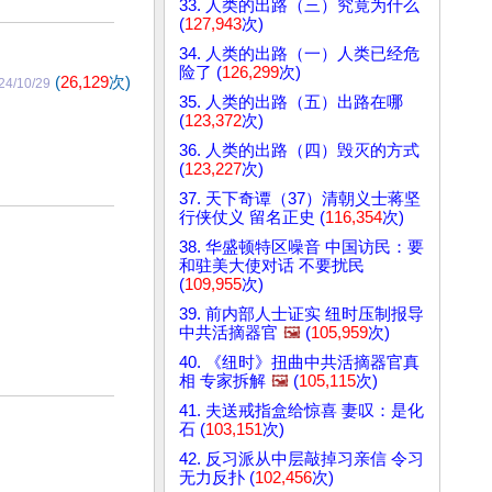
33. 人类的出路（三）究竟为什么
(
127,943
次)
34. 人类的出路（一）人类已经危
险了 (
126,299
次)
(
26,129
次)
24/10/29
35. 人类的出路（五）出路在哪
(
123,372
次)
36. 人类的出路（四）毁灭的方式
(
123,227
次)
37. 天下奇谭（37）清朝义士蒋坚
行侠仗义 留名正史 (
116,354
次)
38. 华盛顿特区噪音 中国访民：要
和驻美大使对话 不要扰民
(
109,955
次)
39. 前内部人士证实 纽时压制报导
中共活摘器官
🖼️
(
105,959
次)
40. 《纽时》扭曲中共活摘器官真
相 专家拆解
🖼️
(
105,115
次)
41. 夫送戒指盒给惊喜 妻叹：是化
石 (
103,151
次)
42. 反习派从中层敲掉习亲信 令习
无力反扑 (
102,456
次)