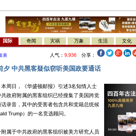
国际
奇闻
灾祸
万象
生活
文化
人气：
9,936
分享：
发表
前夕 中共黑客疑似窃听美国政要通话
】本周日，《华盛顿邮报》引述3名知情人士
中共政府附属的黑客组织已经搜集了美国跨党
通话录音，其中的受害者包含共和党籍总统候
ld Trump）的一名竞选顾问。

个附属于中共政府的黑客组织被美方研究人员