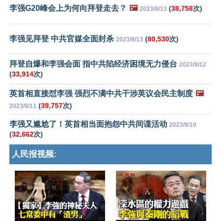
李强G20峰会上为何向拜登走去？
🖼️
(
38,758
次)
2023/9/13
李强见拜登 中共官媒全面封杀
(
80,530
次)
2023/9/13
拜登自爆和李强会面 指中共陷经济困境无力侵台
2023/9/12
(
33,914
次)
英首相直接怼李强 强烈不满中共干涉英议会民主制度
🖼️
(
39,757
次)
2023/9/11
李强又尴尬了！英首相当面抱怨中共间谍活动
2023/9/10
(
32,662
次)
人民报视频: