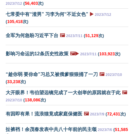
(
56,403
次)
2023/7/12
七常委中有“渣男” 习李为何“不近女色”
▶️
2023/7/12
(
105,418
次)
全军为何急盼习近平下台
🖼️
(
51,129
次)
2023/7/11
影响习命运的12条历史性政策
🖼️▶️
(
103,923
次)
2023/7/11
“趁你弱 要你命”习总又被俄爹狠狠捅了一刀
🖼️
2023/7/10
(
33,238
次)
大开眼界！韦伯望远镜完成了一大创举的原因就在于此
🖼️
(
138,086
次)
2023/7/10
有因即有果！流浪猫竟成家庭保健医
🖼️
(
72,431
次)
2023/7/9
扯裤裆！余茂春发表中共八十年前的民主颂
(
51,585
2023/7/6