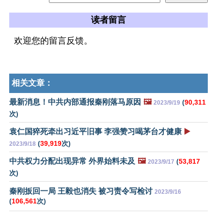
读者留言
欢迎您的留言反馈。
相关文章：
最新消息！中共内部通报秦刚落马原因
🖼️
(
90,311
2023/9/19
次)
袁仁国猝死牵出习近平旧事 李强赞习喝茅台才健康
▶️
(
39,919
次)
2023/9/18
中共权力分配出现异常 外界始料未及
🖼️
(
53,817
2023/9/17
次)
秦刚扳回一局 王毅也消失 被习责令写检讨
2023/9/16
(
106,561
次)