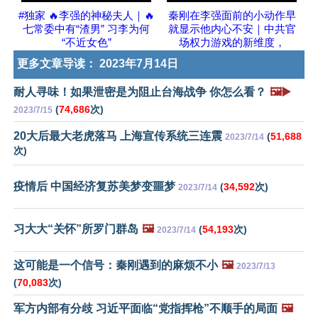
#独家 🔥李强的神秘夫人｜🔥
秦刚在李强面前的小动作早
七常委中有“渣男” 习李为何
就显示他内心不安｜中共官
“不近女色”
场权力游戏的新维度，
更多文章导读：
2023年7月14日
耐人寻味！如果泄密是为阻止台海战争 你怎么看？
🖼️▶️
(
74,686
次)
2023/7/15
20大后最大老虎落马 上海宣传系统三连震
(
51,688
2023/7/14
次)
疫情后 中国经济复苏美梦变噩梦
(
34,592
次)
2023/7/14
习大大“关怀”所罗门群岛
🖼️
(
54,193
次)
2023/7/14
这可能是一个信号：秦刚遇到的麻烦不小
🖼️
2023/7/13
(
70,083
次)
军方内部有分歧 习近平面临“党指挥枪”不顺手的局面
🖼️