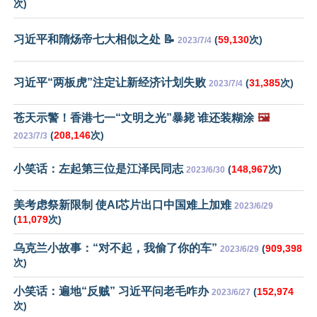
次)
习近平和隋炀帝七大相似之处 📝
(
59,130
次)
2023/7/4
习近平“两板虎”注定让新经济计划失败
(
31,385
次)
2023/7/4
苍天示警！香港七一“文明之光”暴毙 谁还装糊涂
🖼️
(
208,146
次)
2023/7/3
小笑话：左起第三位是江泽民同志
(
148,967
次)
2023/6/30
美考虑祭新限制 使AI芯片出口中国难上加难
2023/6/29
(
11,079
次)
乌克兰小故事：“对不起，我偷了你的车”
(
909,398
2023/6/29
次)
小笑话：遍地“反贼” 习近平问老毛咋办
(
152,974
2023/6/27
次)