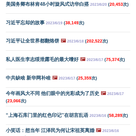
美国务卿布林肯48小时旋风式访华白搭
(
20,453
次)
2023/6/20
习近平忘却的故事
(
38,149
次)
2023/6/19
习近平让全世界都翻烙饼
🖼️
(
202,522
次)
2023/6/18
私人医生李志绥泄露毛的最大嗜好
🖼️
(
75,374
次)
2023/6/17
中共缺啥 新华网补啥
🖼️
(
25,359
次)
2023/6/17
今年画风大不同 他们眼中的光彩成为了历史
🖼️
2023/6/17
(
23,066
次)
“上海石库门里的红色印记”在胡言乱语
(
58,289
次)
2023/6/16
小笑话：想当年 江泽民为何让宋祖英离婚
🖼️
2023/6/16