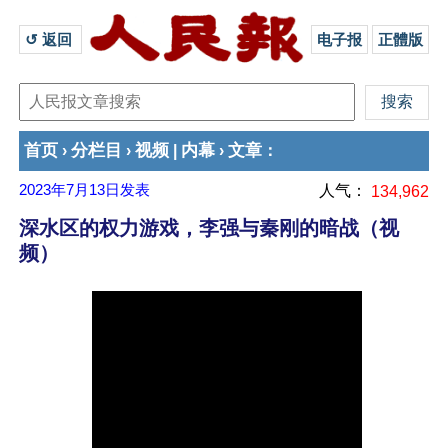
↺ 返回 
电子报
正體版
首页
分栏目
视频
内幕
文章
›
›
|
›
：
2023年7月13日
发表
人气：
134,962
深水区的权力游戏，李强与秦刚的暗战（视
频）