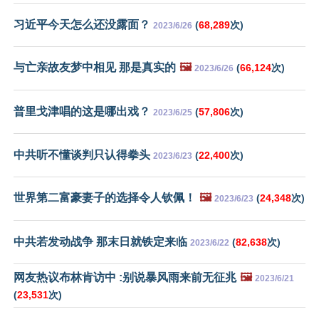
习近平今天怎么还没露面？
(
68,289
次)
2023/6/26
与亡亲故友梦中相见 那是真实的
🖼️
(
66,124
次)
2023/6/26
普里戈津唱的这是哪出戏？
(
57,806
次)
2023/6/25
中共听不懂谈判只认得拳头
(
22,400
次)
2023/6/23
世界第二富豪妻子的选择令人钦佩！
🖼️
(
24,348
次)
2023/6/23
中共若发动战争 那末日就铁定来临
(
82,638
次)
2023/6/22
网友热议布林肯访中 :别说暴风雨来前无征兆
🖼️
2023/6/21
(
23,531
次)