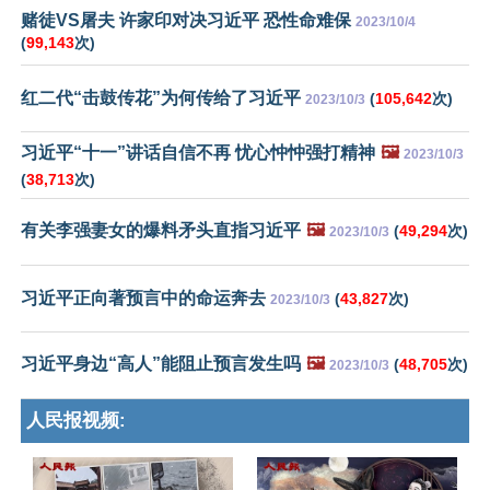
赌徒VS屠夫 许家印对决习近平 恐性命难保
2023/10/4
(
99,143
次)
红二代“击鼓传花”为何传给了习近平
(
105,642
次)
2023/10/3
习近平“十一”讲话自信不再 忧心忡忡强打精神
🖼️
2023/10/3
(
38,713
次)
有关李强妻女的爆料矛头直指习近平
🖼️
(
49,294
次)
2023/10/3
习近平正向著预言中的命运奔去
(
43,827
次)
2023/10/3
习近平身边“高人”能阻止预言发生吗
🖼️
(
48,705
次)
2023/10/3
人民报视频: