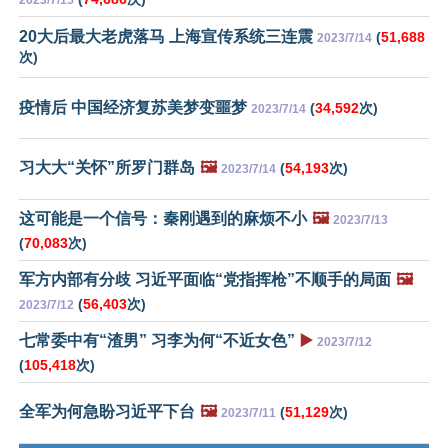
2023/7/15
20大后最大老虎落马 上海宣传系统三连震
(
51,688
2023/7/14
次)
疫情后 中国经济复苏美梦变噩梦
(
34,592
次)
2023/7/14
习大大“关怀”所罗门群岛
🖼️
(
54,193
次)
2023/7/14
这可能是一个信号：秦刚遇到的麻烦不小
🖼️
2023/7/13
(
70,083
次)
军方内部有分歧 习近平面临“党指挥枪”不顺手的局面
🖼️
(
56,403
次)
2023/7/12
七常委中有“渣男” 习李为何“不近女色”
▶️
2023/7/12
(
105,418
次)
全军为何急盼习近平下台
🖼️
(
51,129
次)
2023/7/11