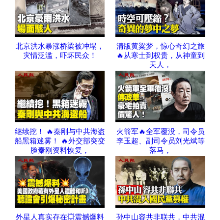
北京洪水暴涨桥梁被冲塌，
清版黄粱梦，惊心奇幻之旅
灾情泛滥，吓坏民众！
🔥从寒士到权贵，从神童到
天人，
继续挖！ 🔥秦刚与中共海盗
火箭军🔥全军覆没，司令员
船黑箱迷雾！ 🔥外交部突变
李玉超、副司令员刘光斌等
脸秦刚资料恢复，
落马，
外星人真实存在💥震撼爆料
孙中山容共非联共，中共混