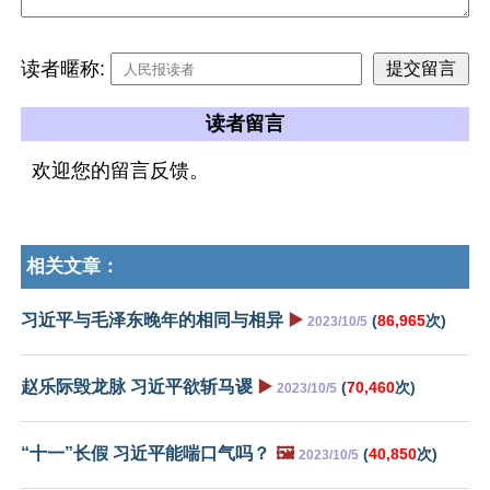
读者暱称:
读者留言
欢迎您的留言反馈。
相关文章：
习近平与毛泽东晚年的相同与相异
▶️
(
86,965
次)
2023/10/5
赵乐际毁龙脉 习近平欲斩马谡
▶️
(
70,460
次)
2023/10/5
“十一”长假 习近平能喘口气吗？
🖼️
(
40,850
次)
2023/10/5