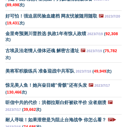
(
89,498
次)
好可怕！强迫居民验血建档 网友忧被随用随取
🖼️
2023/7/20
(
19,431
次)
金里奇预测川普胜选 执政1年有惊人政绩
(
92,308
2023/7/19
次)
古埃及法老情人借体还魂 解密古遗址
🖼️
(
75,782
2023/7/19
次)
美将军积极练兵 准备迎战中共军队
(
49,949
次)
2023/7/18
惊见美人鱼！她兴奋目睹"骨骸"还有头发
🖼️
2023/7/17
(
130,466
次)
听信中共的代价：洪都拉斯白虾被砍半价 业者崩溃
🖼️
(
39,662
次)
2023/7/17
耐人寻味！如果泄密是为阻止台海战争 你怎么看？
🖼️▶️
(
74,686
次)