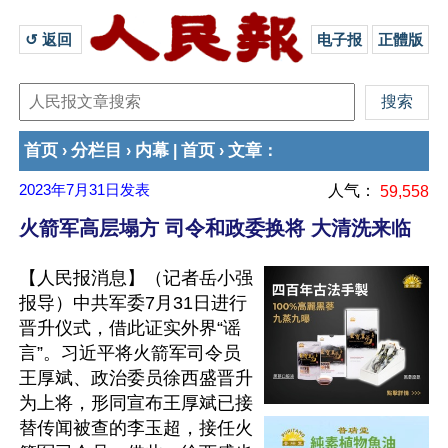
↺ 返回 
电子报
正體版
首页
分栏目
内幕
首页
文章
›
›
|
›
：
2023年7月31日
发表
人气：
59,558
火箭军高层塌方 司令和政委换将 大清洗来临
【人民报消息】（记者岳小强
报导）中共军委7月31日进行
晋升仪式，借此证实外界“谣
言”。习近平将火箭军司令员
王厚斌、政治委员徐西盛晋升
为上将，形同宣布王厚斌已接
替传闻被查的李玉超，接任火