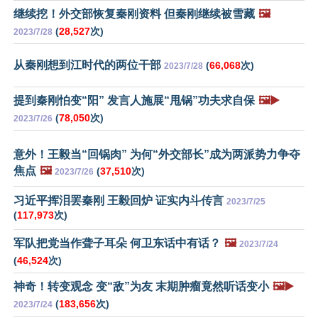
继续挖！外交部恢复秦刚资料 但秦刚继续被雪藏
🖼️
(
28,527
次)
2023/7/28
从秦刚想到江时代的两位干部
(
66,068
次)
2023/7/28
提到秦刚怕变“阳” 发言人施展“甩锅”功夫求自保
🖼️▶️
(
78,050
次)
2023/7/26
意外！王毅当“回锅肉” 为何“外交部长”成为两派势力争夺
焦点
🖼️
(
37,510
次)
2023/7/26
习近平挥泪罢秦刚 王毅回炉 证实内斗传言
2023/7/25
(
117,973
次)
军队把党当作聋子耳朵 何卫东话中有话？
🖼️
2023/7/24
(
46,524
次)
神奇！转变观念 变“敌”为友 末期肿瘤竟然听话变小
🖼️▶️
(
183,656
次)
2023/7/24