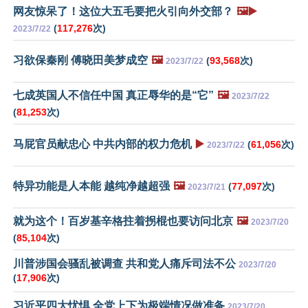
网友惊呆了！这位大五毛要把火引向外交部？
🖼️▶️
(
117,276
次)
2023/7/22
习欲保秦刚 傅晓田美梦成空
🖼️
(
93,568
次)
2023/7/22
七成英国人不信任中国 真正辱华的是“它”
🖼️
2023/7/22
(
81,253
次)
马屁官员献忠心 中共内部的权力危机
▶️
(
61,056
次)
2023/7/22
特异功能是人本能 越纯净越超强
🖼️
(
77,097
次)
2023/7/21
就为这个！百岁基辛格拄着拐棍也要访问北京
🖼️
2023/7/20
(
85,104
次)
川普涉国会骚乱被调查 共和党人痛斥司法不公
2023/7/20
(
17,906
次)
习近平四大忧惧 全党上下为极端情况做准备
2023/7/20