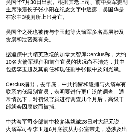
吴国华7月30日出殡。根据其老上司、前中央军委副
主席张震长子张小阳在纪念文字中透露，吴国华是
在家中3楼厕所上吊身亡。

吴国华之死也被传与李玉超等火箭军多名高层涉及
贪腐和泄密案有关。

据追踪中共精英政坛的加拿大智库Cercius称，大约
10名火箭军现任和前任官员的状况尚不清楚，其中
包括李玉超及其前任和现任副手张振中及刘光斌。

Cercius指出，去年底，中共拘留和逮捕与火箭军有
联系的低级别官员，表明要进行更广泛的调查。通
常情况下，对初级官员进行调查几个月后，高级干
部就会因腐败而被捕。

中共海军司令部前中校参谋姚诚28日对大纪元说，
火箭军司令李玉超6月底被从办公室带走，恐涉及出