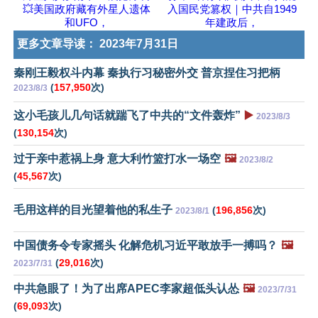
💥美国政府藏有外星人遗体
入国民党篡权｜中共自1949
和UFO，
年建政后，
更多文章导读：
2023年7月31日
秦刚王毅权斗内幕 秦执行习秘密外交 普京捏住习把柄
(
157,950
次)
2023/8/3
这小毛孩儿几句话就踹飞了中共的“文件轰炸”
▶️
2023/8/3
(
130,154
次)
过于亲中惹祸上身 意大利竹篮打水一场空
🖼️
2023/8/2
(
45,567
次)
毛用这样的目光望着他的私生子
(
196,856
次)
2023/8/1
中国债务令专家摇头 化解危机习近平敢放手一搏吗？
🖼️
(
29,016
次)
2023/7/31
中共急眼了！为了出席APEC李家超低头认怂
🖼️
2023/7/31
(
69,093
次)