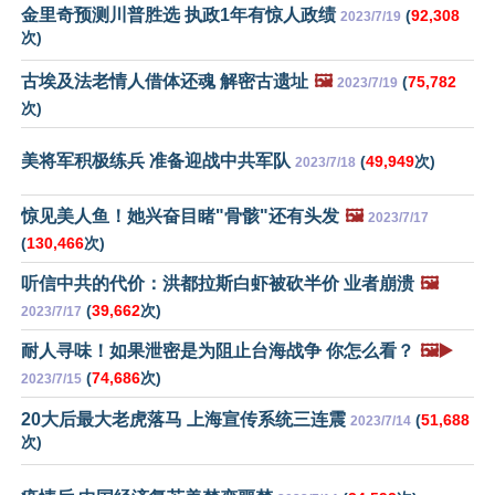
金里奇预测川普胜选 执政1年有惊人政绩
(
92,308
2023/7/19
次)
古埃及法老情人借体还魂 解密古遗址
🖼️
(
75,782
2023/7/19
次)
美将军积极练兵 准备迎战中共军队
(
49,949
次)
2023/7/18
惊见美人鱼！她兴奋目睹"骨骸"还有头发
🖼️
2023/7/17
(
130,466
次)
听信中共的代价：洪都拉斯白虾被砍半价 业者崩溃
🖼️
(
39,662
次)
2023/7/17
耐人寻味！如果泄密是为阻止台海战争 你怎么看？
🖼️▶️
(
74,686
次)
2023/7/15
20大后最大老虎落马 上海宣传系统三连震
(
51,688
2023/7/14
次)