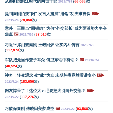
从秦刚想到江时代的两位干部
(
66,068
次)
2023/7/28
提到秦刚怕变“阳” 发言人施展“甩锅”功夫求自保
🖼️▶️
(
78,050
次)
2023/7/26
意外！王毅当“回锅肉” 为何“外交部长”成为两派势力争夺
焦点
🖼️
(
37,510
次)
2023/7/26
习近平挥泪罢秦刚 王毅回炉 证实内斗传言
2023/7/25
(
117,973
次)
军队把党当作聋子耳朵 何卫东话中有话？
🖼️
2023/7/24
(
46,524
次)
神奇！转变观念 变“敌”为友 末期肿瘤竟然听话变小
🖼️▶️
(
183,656
次)
2023/7/24
网友惊呆了！这位大五毛要把火引向外交部？
🖼️▶️
(
117,276
次)
2023/7/22
习欲保秦刚 傅晓田美梦成空
🖼️
(
93,568
次)
2023/7/22