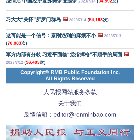
疫情后 中国经济复苏美梦变噩梦
(
34,592
次)
2023/7/14
习大大“关怀”所罗门群岛
🖼️
(
54,193
次)
2023/7/14
这可能是一个信号：秦刚遇到的麻烦不小
🖼️
2023/7/13
(
70,083
次)
军方内部有分歧 习近平面临“党指挥枪”不顺手的局面
🖼️
(
56,403
次)
2023/7/12
Copyright© RMB Public Foundation Inc.
All Rights Reserved
人民报网站服务条款
关于我们
反馈信箱：
editor@renminbao.com