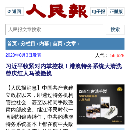
↺ 返回 
电子报
正體版
首页
分栏目
内幕
首页
文章
›
›
|
›
：
2023年8月3日
发表
人气：
56,628
习近平收紧对内掌控权！港澳特务系统大清洗
曾庆红人马被撤换
【人民报消息】中国共产党建
立政权以来，即透过特务机构
管控社会，甚至以相同手段整
肃内部政敌。继江泽民时代一
直到胡锦涛继任，中共的港澳
特务系统基本上都在前中央政