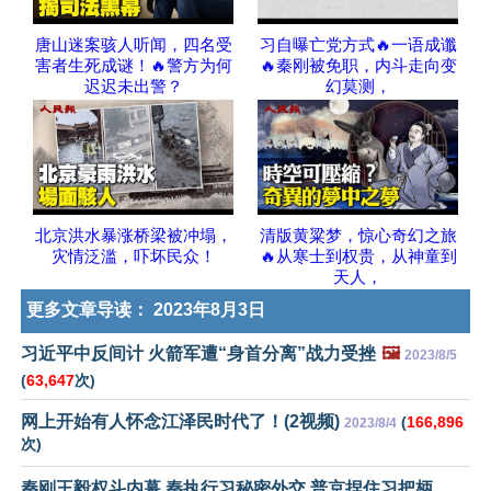
唐山迷案骇人听闻，四名受
习自曝亡党方式🔥一语成谶
害者生死成谜！🔥警方为何
🔥秦刚被免职，内斗走向变
迟迟未出警？
幻莫测，
北京洪水暴涨桥梁被冲塌，
清版黄粱梦，惊心奇幻之旅
灾情泛滥，吓坏民众！
🔥从寒士到权贵，从神童到
天人，
更多文章导读：
2023年8月3日
习近平中反间计 火箭军遭“身首分离”战力受挫
🖼️
2023/8/5
(
63,647
次)
网上开始有人怀念江泽民时代了！(2视频)
(
166,896
2023/8/4
次)
秦刚王毅权斗内幕 秦执行习秘密外交 普京捏住习把柄