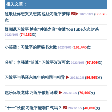
相关文章：
这歌让你想哭又想笑 也让习近平梦碎
🖼️▶️
(
68,976
2023/10/7
次)
疑嘲讽习近平 博主“冲浪之音”突遭YouTube永久封杀
(
74,182
次)
2023/10/6
小笑话：习近平的新秘书太嫩
(
161,445
次)
2023/10/6
分析：李强遭“暗算” 习近平岌岌可危
(
97,909
次)
2023/10/5
习近平与毛泽东晚年的相同与相异
▶️
(
86,965
次)
2023/10/5
赵乐际毁龙脉 习近平欲斩马谡
▶️
(
70,460
次)
2023/10/5
“十一”长假 习近平能喘口气吗？
🖼️
(
40,850
次)
2023/10/5