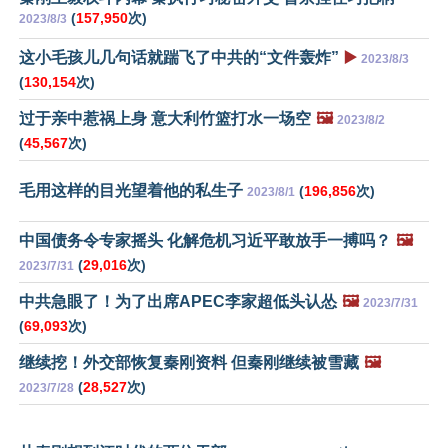
(
157,950
次)
2023/8/3
这小毛孩儿几句话就踹飞了中共的“文件轰炸”
▶️
2023/8/3
(
130,154
次)
过于亲中惹祸上身 意大利竹篮打水一场空
🖼️
2023/8/2
(
45,567
次)
毛用这样的目光望着他的私生子
(
196,856
次)
2023/8/1
中国债务令专家摇头 化解危机习近平敢放手一搏吗？
🖼️
(
29,016
次)
2023/7/31
中共急眼了！为了出席APEC李家超低头认怂
🖼️
2023/7/31
(
69,093
次)
继续挖！外交部恢复秦刚资料 但秦刚继续被雪藏
🖼️
(
28,527
次)
2023/7/28