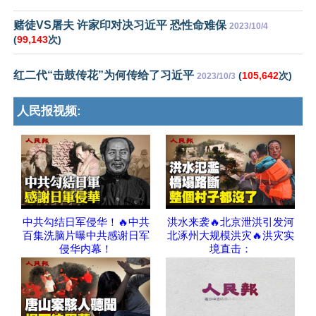
赌徒VS屠夫 许家印对决习近平 恐性命难保
2023/10/4
(
99,143
次)
红二代“击鼓传花”为何传给了习近平
(
105,642
次)
2023/10/3
人民报视频:
中共勾结日军侵华！🔥中共
洪水来袭🔥北京泄洪引发河
百集洗脑片曝中共感谢日军
北涿州大规模洪灾🔥洪灾实
侵华内幕！
境直击：