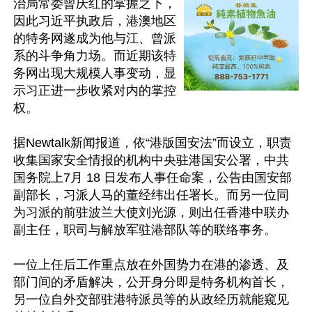
治局常委曾庆红的掌握之下，
因此习近平执政后，港澳地区
的特务网遂成为他与江、曾派
系的斗争角力场。而近期该特
务网出现大规模人事变动，显
示习正进一步收紧对内的掌控
权。

据Newtalk新闻报道，依“港版国安法”而设立，职责
收集国家安全情报的机构中央驻港国安公署，中共
国务院上7月 18 日发布人事任命案，公告由国安部
副部长，习派人马的董经纬出任署长。而另一位同
为习派的前驻波兰大使刘光源，则出任香港中联办
副主任，职司与解放军驻港部队等的联络事务。

一位上任后工作重点放在外国势力在港的渗透、及
部门间的矛盾解决，公开身分即是特务机构首长，
另一位自外交部驻港特派员等的从政经历就能窥见