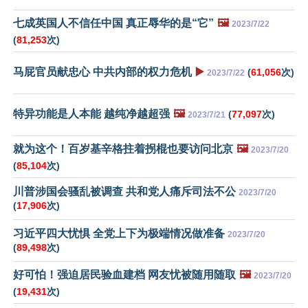
七成英国人不信任中国 真正辱华的是“它”
🖼️
2023/7/22
(
81,253
次)
马屁官员献忠心 中共内部的权力危机
▶️
(
61,056
次)
2023/7/22
特异功能是人本能 越纯净越超强
🖼️
(
77,097
次)
2023/7/21
就为这个！百岁基辛格拄着拐棍也要访问北京
🖼️
2023/7/20
(
85,104
次)
川普涉国会骚乱被调查 共和党人痛斥司法不公
2023/7/20
(
17,906
次)
习近平四大忧惧 全党上下为极端情况做准备
2023/7/20
(
89,498
次)
好可怕！强迫居民验血建档 网友忧被随用随取
🖼️
2023/7/20
(
19,431
次)