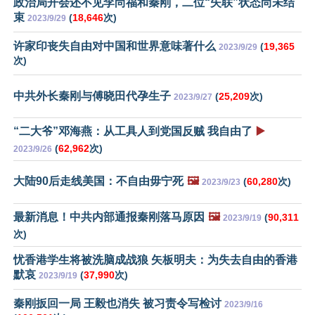
政治局开会还不见李尚福和秦刚，二位“失联”状态尚未结
束
(
18,646
次)
2023/9/29
许家印丧失自由对中国和世界意味著什么
(
19,365
2023/9/29
次)
中共外长秦刚与傅晓田代孕生子
(
25,209
次)
2023/9/27
“二大爷”邓海燕：从工具人到党国反贼 我自由了
▶️
(
62,962
次)
2023/9/26
大陆90后走线美国：不自由毋宁死
🖼️
(
60,280
次)
2023/9/23
最新消息！中共内部通报秦刚落马原因
🖼️
(
90,311
2023/9/19
次)
忧香港学生将被洗脑成战狼 矢板明夫：为失去自由的香港
默哀
(
37,990
次)
2023/9/19
秦刚扳回一局 王毅也消失 被习责令写检讨
2023/9/16