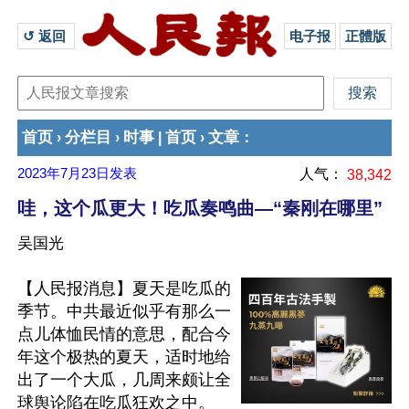
↺ 返回 
电子报
正體版
首页
分栏目
时事
首页
文章
›
›
|
›
：
2023年7月23日
发表
人气：
38,342
哇，这个瓜更大！吃瓜奏鸣曲—“秦刚在哪里”
吴国光
【人民报消息】夏天是吃瓜的
季节。中共最近似乎有那么一
点儿体恤民情的意思，配合今
年这个极热的夏天，适时地给
出了一个大瓜，几周来颇让全
球舆论陷在吃瓜狂欢之中。
