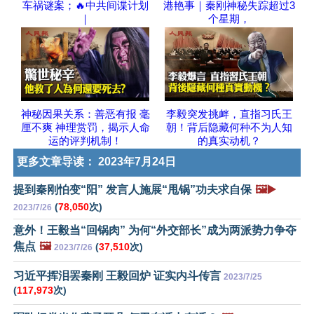
车祸谜案；🔥中共间谍计划
港艳事｜秦刚神秘失踪超过3
｜
个星期，
神秘因果关系：善恶有报 毫
李毅突发挑衅，直指习氏王
厘不爽 神理赏罚，揭示人命
朝！背后隐藏何种不为人知
运的评判机制！
的真实动机？
更多文章导读：
2023年7月24日
提到秦刚怕变“阳” 发言人施展“甩锅”功夫求自保
🖼️▶️
(
78,050
次)
2023/7/26
意外！王毅当“回锅肉” 为何“外交部长”成为两派势力争夺
焦点
🖼️
(
37,510
次)
2023/7/26
习近平挥泪罢秦刚 王毅回炉 证实内斗传言
2023/7/25
(
117,973
次)