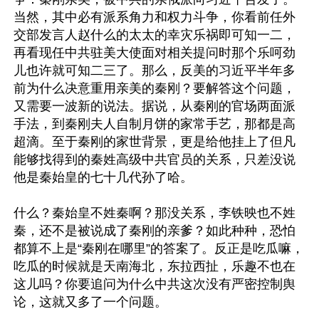
当然，其中必有派系角力和权力斗争，你看前任外
交部发言人赵什么的太太的幸灾乐祸即可知一二，
再看现任中共驻美大使面对相关提问时那个乐呵劲
儿也许就可知二三了。那么，反美的习近平半年多
前为什么决意重用亲美的秦刚？要解答这个问题，
又需要一波新的说法。据说，从秦刚的官场两面派
手法，到秦刚夫人自制月饼的家常手艺，那都是高
超滴。至于秦刚的家世背景，更是给他挂上了但凡
能够找得到的秦姓高级中共官员的关系，只差没说
他是秦始皇的七十几代孙了哈。

什么？秦始皇不姓秦啊？那没关系，李铁映也不姓
秦，还不是被说成了秦刚的亲爹？如此种种，恐怕
都算不上是“秦刚在哪里”的答案了。反正是吃瓜嘛，
吃瓜的时候就是天南海北，东拉西扯，乐趣不也在
这儿吗？你要追问为什么中共这次没有严密控制舆
论，这就又多了一个问题。
