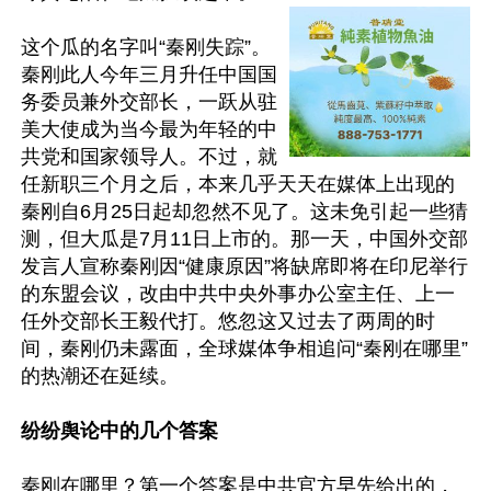
这个瓜的名字叫“秦刚失踪”。
秦刚此人今年三月升任中国国
务委员兼外交部长，一跃从驻
美大使成为当今最为年轻的中
共党和国家领导人。不过，就
任新职三个月之后，本来几乎天天在媒体上出现的
秦刚自6月25日起却忽然不见了。这未免引起一些猜
测，但大瓜是7月11日上市的。那一天，中国外交部
发言人宣称秦刚因“健康原因”将缺席即将在印尼举行
的东盟会议，改由中共中央外事办公室主任、上一
任外交部长王毅代打。悠忽这又过去了两周的时
间，秦刚仍未露面，全球媒体争相追问“秦刚在哪里”
的热潮还在延续。

纷纷舆论中的几个答案
秦刚在哪里？第一个答案是中共官方早先给出的，