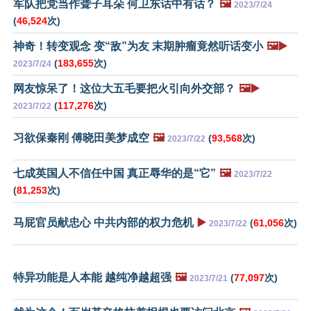
军队把党当作聋子耳朵 何卫东话中有话？
🖼️
2023/7/24
(
46,524
次)
神奇！转变观念 变“敌”为友 末期肿瘤竟然听话变小
🖼️▶️
(
183,655
次)
2023/7/24
网友惊呆了！这位大五毛要把火引向外交部？
🖼️▶️
(
117,276
次)
2023/7/22
习欲保秦刚 傅晓田美梦成空
🖼️
(
93,568
次)
2023/7/22
七成英国人不信任中国 真正辱华的是“它”
🖼️
2023/7/22
(
81,253
次)
马屁官员献忠心 中共内部的权力危机
▶️
(
61,056
次)
2023/7/22
特异功能是人本能 越纯净越超强
🖼️
(
77,097
次)
2023/7/21