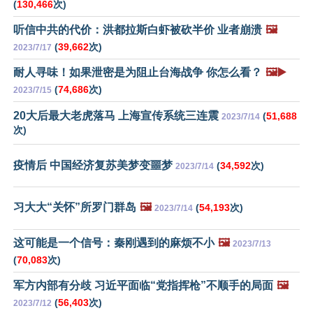
(
130,466
次)
听信中共的代价：洪都拉斯白虾被砍半价 业者崩溃
🖼️
(
39,662
次)
2023/7/17
耐人寻味！如果泄密是为阻止台海战争 你怎么看？
🖼️▶️
(
74,686
次)
2023/7/15
20大后最大老虎落马 上海宣传系统三连震
(
51,688
2023/7/14
次)
疫情后 中国经济复苏美梦变噩梦
(
34,592
次)
2023/7/14
习大大“关怀”所罗门群岛
🖼️
(
54,193
次)
2023/7/14
这可能是一个信号：秦刚遇到的麻烦不小
🖼️
2023/7/13
(
70,083
次)
军方内部有分歧 习近平面临“党指挥枪”不顺手的局面
🖼️
(
56,403
次)
2023/7/12