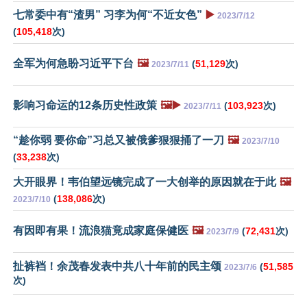
七常委中有“渣男” 习李为何“不近女色”
▶️
2023/7/12
(
105,418
次)
全军为何急盼习近平下台
🖼️
(
51,129
次)
2023/7/11
影响习命运的12条历史性政策
🖼️▶️
(
103,923
次)
2023/7/11
“趁你弱 要你命”习总又被俄爹狠狠捅了一刀
🖼️
2023/7/10
(
33,238
次)
大开眼界！韦伯望远镜完成了一大创举的原因就在于此
🖼️
(
138,086
次)
2023/7/10
有因即有果！流浪猫竟成家庭保健医
🖼️
(
72,431
次)
2023/7/9
扯裤裆！余茂春发表中共八十年前的民主颂
(
51,585
2023/7/6
次)