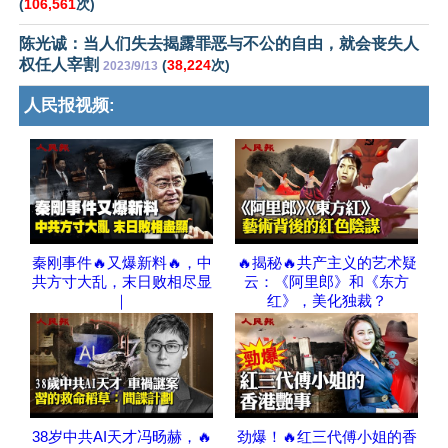
(
106,561
次)
陈光诚：当人们失去揭露罪恶与不公的自由，就会丧失人
权任人宰割
(
38,224
次)
2023/9/13
人民报视频:
秦刚事件🔥又爆新料🔥，中
🔥揭秘🔥共产主义的艺术疑
共方寸大乱，末日败相尽显
云：《阿里郎》和《东方
｜
红》，美化独裁？
38岁中共AI天才冯旸赫，🔥
劲爆！🔥红三代傅小姐的香