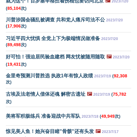
就为这个！百岁基辛格拄着拐棍也要访问北京
🖼️
2023/7/20
(
85,104
次)
川普涉国会骚乱被调查 共和党人痛斥司法不公
2023/7/20
(
17,906
次)
习近平四大忧惧 全党上下为极端情况做准备
2023/7/20
(
89,498
次)
好可怕！强迫居民验血建档 网友忧被随用随取
🖼️
2023/7/20
(
19,431
次)
金里奇预测川普胜选 执政1年有惊人政绩
(
92,308
2023/7/19
次)
古埃及法老情人借体还魂 解密古遗址
🖼️
(
75,782
2023/7/19
次)
美将军积极练兵 准备迎战中共军队
(
49,949
次)
2023/7/18
惊见美人鱼！她兴奋目睹"骨骸"还有头发
🖼️
2023/7/17