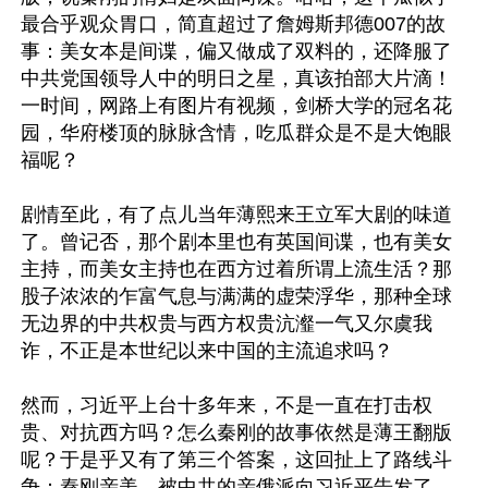
最合乎观众胃口，简直超过了詹姆斯邦德007的故
事：美女本是间谍，偏又做成了双料的，还降服了
中共党国领导人中的明日之星，真该拍部大片滴！
一时间，网路上有图片有视频，剑桥大学的冠名花
园，华府楼顶的脉脉含情，吃瓜群众是不是大饱眼
福呢？

剧情至此，有了点儿当年薄熙来王立军大剧的味道
了。曾记否，那个剧本里也有英国间谍，也有美女
主持，而美女主持也在西方过着所谓上流生活？那
股子浓浓的乍富气息与满满的虚荣浮华，那种全球
无边界的中共权贵与西方权贵沆瀣一气又尔虞我
诈，不正是本世纪以来中国的主流追求吗？

然而，习近平上台十多年来，不是一直在打击权
贵、对抗西方吗？怎么秦刚的故事依然是薄王翻版
呢？于是乎又有了第三个答案，这回扯上了路线斗
争：秦刚亲美，被中共的亲俄派向习近平告发了。