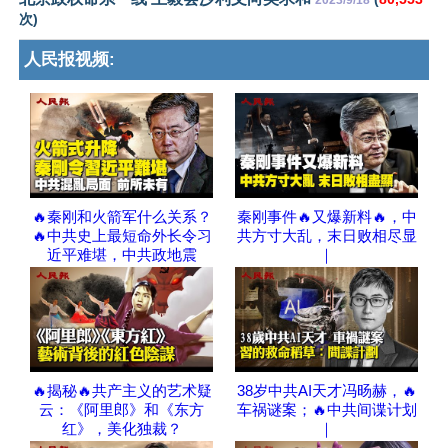
2023/9/18
次)
人民报视频:
🔥秦刚和火箭军什么关系？
秦刚事件🔥又爆新料🔥，中
🔥中共史上最短命外长令习
共方寸大乱，末日败相尽显
近平难堪，中共政地震
｜
🔥揭秘🔥共产主义的艺术疑
38岁中共AI天才冯旸赫，🔥
云：《阿里郎》和《东方
车祸谜案；🔥中共间谍计划
红》，美化独裁？
｜