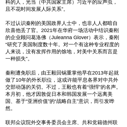
科的人，光当（中共国家主席）习近平的应声虫，
且不花时间发展人际关系”。

不过认识秦刚的美国政界人士中，也非人人都暗自
欣喜他丢了官。2021年在华府一场活动中结识秦刚
的企业顾问葛洛佛（Juleanna Glover）表示，秦刚
“研究了美国制度数十年。对一个有这种专业程度的
人来说，没有发挥作用的馀地，对美中关系而言是
一种损失”。

秦刚遭免职后，由王毅回锅重掌他早在2013年起就
做了10年的外长职位，这或许能平息各界对中共外
交部动荡的关切。不过，王毅也有着“强悍”的名声。
本月初，他才因敦促日本和韩国发展一个远离美
国、基于“亚洲价值”的“战略自主”意识，而引发哗
然。

联邦众议院外交事务委员会主席、共和党籍德州联