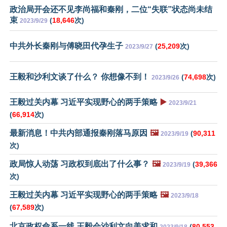
政治局开会还不见李尚福和秦刚，二位“失联”状态尚未结
束
(
18,646
次)
2023/9/29
中共外长秦刚与傅晓田代孕生子
(
25,209
次)
2023/9/27
王毅和沙利文谈了什么？ 你想像不到！
(
74,698
次)
2023/9/26
王毅过关内幕 习近平实现野心的两手策略
▶️
2023/9/21
(
66,914
次)
最新消息！中共内部通报秦刚落马原因
🖼️
(
90,311
2023/9/19
次)
政局惊人动荡 习政权到底出了什么事？
🖼️
(
39,366
2023/9/19
次)
王毅过关内幕 习近平实现野心的两手策略
🖼️
2023/9/18
(
67,589
次)
北京政权命系一线 王毅会沙利文向美求和
(
80,553