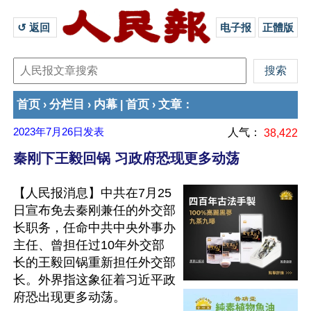
↺ 返回 
电子报
正體版
首页
分栏目
内幕
首页
文章
›
›
|
›
：
2023年7月26日
发表
人气：
38,422
秦刚下王毅回锅 习政府恐现更多动荡
【人民报消息】中共在7月25
日宣布免去秦刚兼任的外交部
长职务，任命中共中央外事办
主任、曾担任过10年外交部
长的王毅回锅重新担任外交部
长。外界指这象征着习近平政
府恐出现更多动荡。
