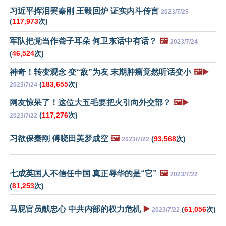
习近平挥泪罢秦刚 王毅回炉 证实内斗传言
2023/7/25
(
117,973
次)
军队把党当作聋子耳朵 何卫东话中有话？
🖼️
2023/7/24
(
46,524
次)
神奇！转变观念 变“敌”为友 末期肿瘤竟然听话变小
🖼️▶️
(
183,655
次)
2023/7/24
网友惊呆了！这位大五毛要把火引向外交部？
🖼️▶️
(
117,276
次)
2023/7/22
习欲保秦刚 傅晓田美梦成空
🖼️
(
93,568
次)
2023/7/22
七成英国人不信任中国 真正辱华的是“它”
🖼️
2023/7/22
(
81,253
次)
马屁官员献忠心 中共内部的权力危机
▶️
(
61,056
次)
2023/7/22