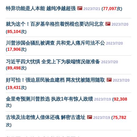
特异功能是人本能 越纯净越超强
🖼️
(
77,097
次)
2023/7/21
就为这个！百岁基辛格拄着拐棍也要访问北京
🖼️
2023/7/20
(
85,104
次)
川普涉国会骚乱被调查 共和党人痛斥司法不公
2023/7/20
(
17,906
次)
习近平四大忧惧 全党上下为极端情况做准备
2023/7/20
(
89,498
次)
好可怕！强迫居民验血建档 网友忧被随用随取
🖼️
2023/7/20
(
19,431
次)
金里奇预测川普胜选 执政1年有惊人政绩
(
92,308
2023/7/19
次)
古埃及法老情人借体还魂 解密古遗址
🖼️
(
75,782
2023/7/19
次)