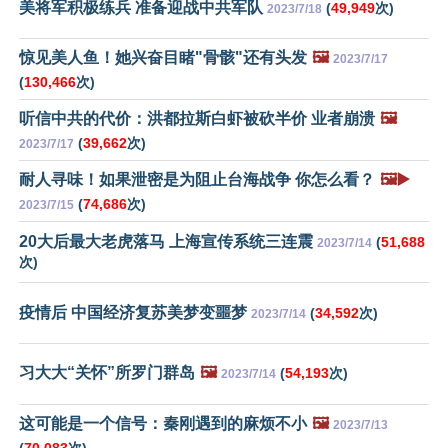
美将军积极练兵 准备迎战中共军队
(
49,949
次)
2023/7/18
惊见美人鱼！她兴奋目睹"骨骸"还有头发
🖼️
2023/7/17
(
130,466
次)
听信中共的代价：洪都拉斯白虾被砍半价 业者崩溃
🖼️
(
39,662
次)
2023/7/17
耐人寻味！如果泄密是为阻止台海战争 你怎么看？
🖼️▶️
(
74,686
次)
2023/7/15
20大后最大老虎落马 上海宣传系统三连震
(
51,688
2023/7/14
次)
疫情后 中国经济复苏美梦变噩梦
(
34,592
次)
2023/7/14
习大大“关怀”所罗门群岛
🖼️
(
54,193
次)
2023/7/14
这可能是一个信号：秦刚遇到的麻烦不小
🖼️
2023/7/13