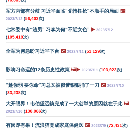
(
70,083
次)
军方内部有分歧 习近平面临“党指挥枪”不顺手的局面
🖼️
(
56,403
次)
2023/7/12
七常委中有“渣男” 习李为何“不近女色”
▶️
2023/7/12
(
105,418
次)
全军为何急盼习近平下台
🖼️
(
51,129
次)
2023/7/11
影响习命运的12条历史性政策
🖼️▶️
(
103,923
次)
2023/7/11
“趁你弱 要你命”习总又被俄爹狠狠捅了一刀
🖼️
2023/7/10
(
33,238
次)
大开眼界！韦伯望远镜完成了一大创举的原因就在于此
🖼️
(
138,086
次)
2023/7/10
有因即有果！流浪猫竟成家庭保健医
🖼️
(
72,431
次)
2023/7/9