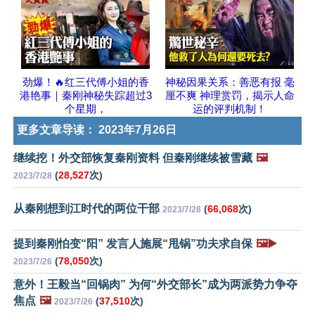
劲爆！🔥红三代傅小姐的香
神秘因果关系：善恶有报 毫
港艳事｜秦刚神秘失踪超过3
厘不爽 神理赏罚，揭示人命
个星期，
运的评判机制！
更多文章导读：
2023年7月26日
继续挖！外交部恢复秦刚资料 但秦刚继续被雪藏
🖼️
(
28,527
次)
2023/7/28
从秦刚想到江时代的两位干部
(
66,068
次)
2023/7/28
提到秦刚怕变“阳” 发言人施展“甩锅”功夫求自保
🖼️▶️
(
78,050
次)
2023/7/26
意外！王毅当“回锅肉” 为何“外交部长”成为两派势力争夺
焦点
🖼️
(
37,510
次)
2023/7/26