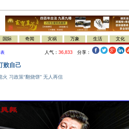
国际
奇闻
灾祸
万象
生活
文化
人气：
36,833
分享：
发表
打败自己
火 习政策“翻烧饼” 无人再信