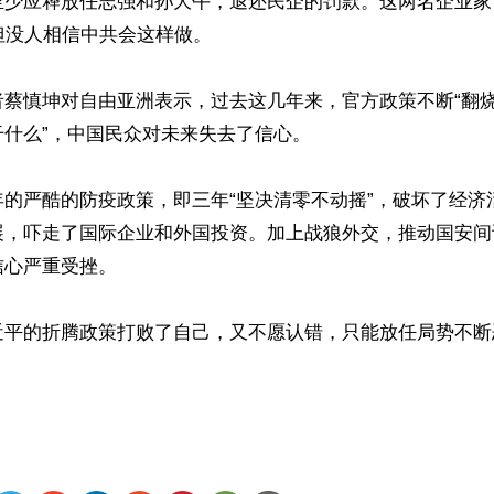
至少应释放任志强和孙大午，退还民企的罚款。这两名企业家
但没人相信中共会这样做。

蔡慎坤对自由亚洲表示，过去这几年来，官方政策不断“翻烧
什么”，中国民众对未来失去了信心。

年的严酷的防疫政策，即三年“坚决清零不动摇”，破坏了经济
展，吓走了国际企业和外国投资。加上战狼外交，推动国安间
心严重受挫。

近平的折腾政策打败了自己，又不愿认错，只能放任局势不断
ww.renminbao.com/rmb/articles/2023/7/26/76928.html