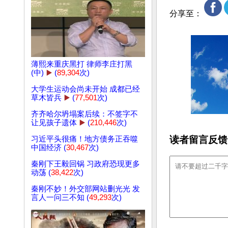
分享至：
薄熙来重庆黑打 律师李庄打黑
(中)
▶️
(
89,304
次)
大学生运动会尚未开始 成都已经
草木皆兵
▶️
(
77,501
次)
齐齐哈尔坍塌案后续：不签字不
让见孩子遗体
▶️
(
210,446
次)
读者留言反馈
习近平头很痛！地方债务正吞噬
中国经济 (
30,467
次)
秦刚下王毅回锅 习政府恐现更多
动荡 (
38,422
次)
秦刚不妙！外交部网站删光光 发
言人一问三不知 (
49,293
次)