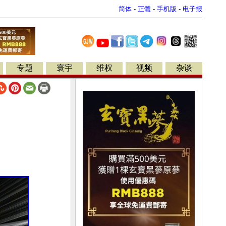
简体
-
正體
-
手机版
-
电子报
专题
寰宇
维权
视频
杂谈