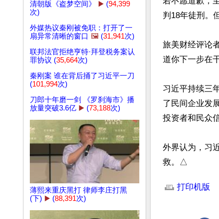
若不愿道歉，
清朝版《盗梦空间》
▶️
(
94,399
次)
判18年徒刑。
外媒热议秦刚被免职：打开了一
扇异常清晰的窗口
🖼️
(
31,941
次)
旅美财经评论者
联邦法官拒绝亨特·拜登税务案认
道你下一步在干
罪协议 (
35,664
次)
秦刚案 谁在背后捅了习近平一刀
(
101,994
次)
习近平持续三
刀郎十年磨一剑 《罗刹海市》播
了民间企业发
放量突破3.6亿
▶️
(
73,188
次)
投资者和民众信
外界认为，习
救。△
文章网址: http://w
打印机版
薄熙来重庆黑打 律师李庄打黑
(下)
▶️
(
88,391
次)