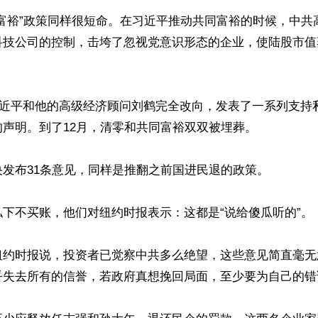
同富裕”政策同样很短命。在习近平推动共同富裕的时候，中共
科技公司的控制，击垮了忽视党意识形态的企业，使陆股市值


，习近平和他的高级经济顾问刘鹤完全改向，发表了一系列支持
声明。到了12月，清零和共同富裕双双被埋葬。

发布31条意见，同样是推翻之前国进民退的政策。

下不买账，他们对纽约时报表示：这都是“说给傻瓜听的”。

纽约时报说，投资者已觉察中共多么绝望，这些意见简直毫无
乎失去所有的信誉，若政府真想挽回局面，至少要为自己的错误