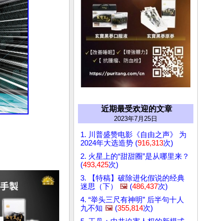
近期最受欢迎的文章
2023年7月25日
1. 川普盛赞电影《自由之声》 为
2024年大选造势 (
916,313
次)
2. 火星上的“甜甜圈”是从哪里来？
(
493,425
次)
3. 【特稿】破除进化假说的经典
迷思（下）
🖼️
(
486,437
次)
4. “举头三尺有神明” 后半句十人
九不知
🖼️
(
355,814
次)