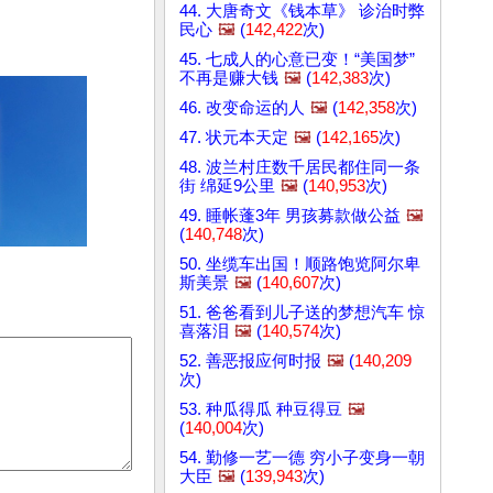
44. 大唐奇文《钱本草》 诊治时弊
民心
🖼️
(
142,422
次)
45. 七成人的心意已变！“美国梦”
不再是赚大钱
🖼️
(
142,383
次)
46. 改变命运的人
🖼️
(
142,358
次)
47. 状元本天定
🖼️
(
142,165
次)
48. 波兰村庄数千居民都住同一条
街 绵延9公里
🖼️
(
140,953
次)
49. 睡帐蓬3年 男孩募款做公益
🖼️
(
140,748
次)
50. 坐缆车出国！顺路饱览阿尔卑
斯美景
🖼️
(
140,607
次)
51. 爸爸看到儿子送的梦想汽车 惊
喜落泪
🖼️
(
140,574
次)
52. 善恶报应何时报
🖼️
(
140,209
次)
53. 种瓜得瓜 种豆得豆
🖼️
(
140,004
次)
54. 勤修一艺一德 穷小子变身一朝
大臣
🖼️
(
139,943
次)