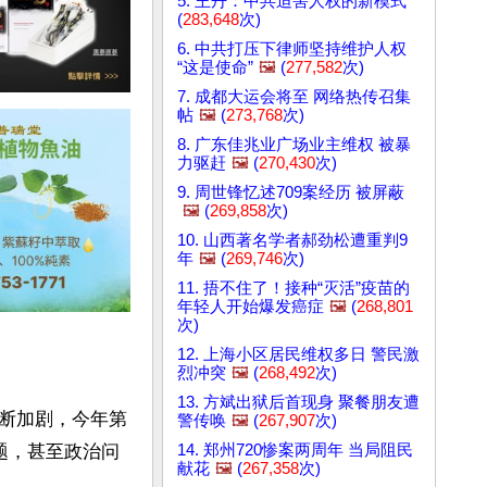
5. 王丹：中共迫害人权的新模式
(
283,648
次)
6. 中共打压下律师坚持维护人权
“这是使命”
🖼️
(
277,582
次)
7. 成都大运会将至 网络热传召集
帖
🖼️
(
273,768
次)
8. 广东佳兆业广场业主维权 被暴
力驱赶
🖼️
(
270,430
次)
9. 周世锋忆述709案经历 被屏蔽
🖼️
(
269,858
次)
10. 山西著名学者郝劲松遭重判9
年
🖼️
(
269,746
次)
11. 捂不住了！接种“灭活”疫苗的
年轻人开始爆发癌症
🖼️
(
268,801
次)
12. 上海小区居民维权多日 警民激
烈冲突
🖼️
(
268,492
次)
13. 方斌出狱后首现身 聚餐朋友遭
断加剧，今年第
警传唤
🖼️
(
267,907
次)
14. 郑州720惨案两周年 当局阻民
题，甚至政治问
献花
🖼️
(
267,358
次)