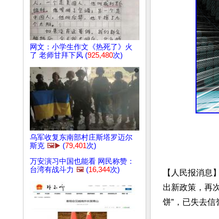
网文：小学生作文《热死了》火
了 老师甘拜下风 (
925,480
次)
乌军收复东南部村庄斯塔罗迈尔
斯克
🖼️▶️
(
79,401
次)
万安演习中国也能看 网民称赞：
台湾有战斗力
🖼️
(
16,344
次)
【人民报消息
出新政策，再
饼”，已失去信