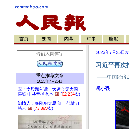
首页
要闻
内幕
时事
幽默
2023年7月25日
习近平再次
重点推荐文章
——中国经济熄
2023年7月25日
岳小强
应了李毅那句话！大运会无大国
捧场 中共亏掉老本
🖼️
(
62,234
次)
知情人：秦刚犯大忌 红二代借刀
杀人
🖼️
(
73,389
次)