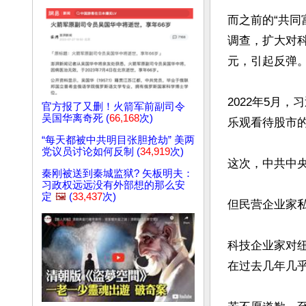
而之前的“共
调查，扩大对
元，引起反弹。
2022年5月
官方报了又删！火箭军前副司令
吴国华离奇死 (
66,168
次)
乐观看待股市的
“每天都被中共明目张胆抢劫” 美两
党议员讨论如何反制 (
34,919
次)
这次，中共中央
秦刚被送到秦城监狱? 矢板明夫：
习政权远远没有外部想的那么安
定
🖼️
(
33,437
次)
但民营企业家私
科技企业家对
在过去几年几