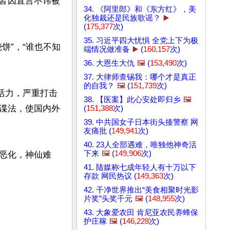
皆因直言不讳被
34. 《阿里郎》和《东方红》，美
化独裁还是民族歌谣？
▶️
(
175,377
次)
35. 习近平四大忧惧 全党上下为极
饼”，“谁也不知
端情况做准备
▶️
(
160,157
次)
36. 大恩生大仇
🖼️
(
153,490
次)
37. 大律师查锡我：哪个才是真正
的自我？
🖼️
(
151,739
次)
活力，严重打击
38. 【医案】此心安处即归乡
🖼️
谍法，使国内外
(
151,388
次)
39. 中共国女子日本街头揍警察 网
友痛批 (
149,941
次)
40. 23人全部遇难，唯独他神奇活
下来
🖼️
(
149,906
次)
恶化，神仙难
41. 陆媒称七成年轻人有十万以下
存款 网民热议 (
149,363
次)
42. 干净世界推出“美食相聚时光影
片奖”头奖千元
🖼️
(
148,955
次)
43. 大象爱农田 肯尼亚农民养蜂保
护庄稼
🖼️
(
146,228
次)