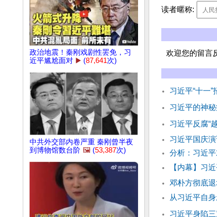
读者暱称:
政治地震！秦刚戏剧性罢免，习
欢迎您的留言
近平尴尬面对
▶️
(
87,641
次)
习近平“十一
习近平的神秘疾
习近平反腐“
习近平国庆演
中共外交部内卷严重 秦刚曾半夜
到博物馆数台阶
🖼️
(
53,387
次)
分析：习近平
【内幕】习近
邓朴方彻底退
从习近平自身
习近平身陷三