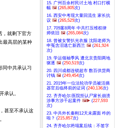
15. 广州百余村民讨土地 村口打横
幅
🖼️
(
265,805
次)
16. 西安中考现大量回流生 家长抗
议
🖼️
(
265,529
次)
17. 709案8周年 中共打压维权律
师依旧
🖼️
(
265,084
次)
话，就剩下官方
18. 曾被女警扒光衣服 沈阳老师为
出最高层的某种
申冤含泪逃亡新西兰
🖼️
(
261,924
次)
19. 学运领袖季风 遭北京贵阳两地
驱逐
🖼️
(
250,519
次)
形同中共承认习
20. 四川成都连锁超市 数百供货商
讨钱
🖼️
(
249,454
次)
21. 2019年一位法轮功学员被活摘
器官后临终前的证词 (
240,136
次)
承认。

22. 齐齐哈尔:医院拒认尸家长崩溃
涉事方涉千起案件
🖼️▶️
(
227,593
次)
，甚至不承认这
23. 中共外长秦刚12天未露面 咋的
啦？ (
215,857
次)


24. 齐齐哈尔坍塌案后续：不签字