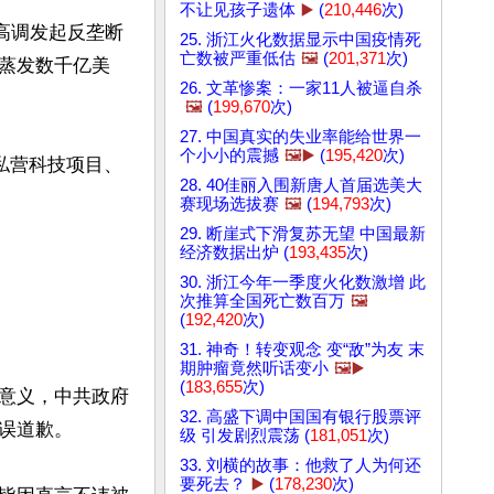
不让见孩子遗体
▶️
(
210,446
次)
高调发起反垄断
25. 浙江火化数据显示中国疫情死
亡数被严重低估
🖼️
(
201,371
次)
蒸发数千亿美
26. 文革惨案：一家11人被逼自杀
🖼️
(
199,670
次)
27. 中国真实的失业率能给世界一
个小小的震撼
🖼️▶️
(
195,420
次)
私营科技项目、
28. 40佳丽入围新唐人首届选美大
赛现场选拔赛
🖼️
(
194,793
次)
29. 断崖式下滑复苏无望 中国最新
经济数据出炉 (
193,435
次)
30. 浙江今年一季度火化数激增 此
次推算全国死亡数百万
🖼️
(
192,420
次)
31. 神奇！转变观念 变“敌”为友 末
期肿瘤竟然听话变小
🖼️▶️
(
183,655
次)
意义，中共政府
32. 高盛下调中国国有银行股票评
道歉。

级 引发剧烈震荡 (
181,051
次)
33. 刘横的故事：他救了人为何还
要死去？
▶️
(
178,230
次)