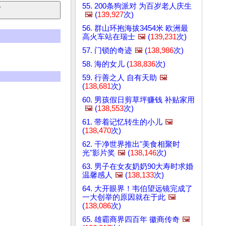
55. 200条狗派对 为百岁老人庆生
🖼️
(
139,927
次)
56. 群山环抱海拔3454米 欧洲最
高火车站在瑞士
🖼️
(
139,231
次)
57. 门锁的奇迹
🖼️
(
138,986
次)
58. 海的女儿 (
138,836
次)
59. 行善之人 自有天助
🖼️
(
138,681
次)
60. 男孩假日剪草坪赚钱 补贴家用
🖼️
(
138,553
次)
61. 带着记忆转生的小儿
🖼️
(
138,470
次)
62. 干净世界推出"美食相聚时
光"影片奖
🖼️
(
138,146
次)
63. 男子在女友奶奶90大寿时求婚
温馨感人
🖼️
(
138,133
次)
64. 大开眼界！韦伯望远镜完成了
一大创举的原因就在于此
🖼️
(
138,086
次)
65. 雄霸商界四百年 徽商传奇
🖼️