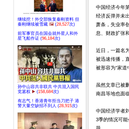
中国经济今年
经济反弹并未
继续挖！外交部恢复秦刚资料 但
秦刚继续被雪藏
🖼️
(
28,527
次)
萧条，失业率
息、财政扩张和
前军事官员在国会就外星人和外
星飞船作证 (
96,184
次)
近日，一篇名为
被迅速传播，
被形容为“家道
虽然文章已被
孙中山容共非联共 中共混入国民
党篡权
▶️
(
158,684
次)
南昌等地也面临
有志气！香港青年拒当刀把子 港
警大量空缺招不到人 (
28,915
次)
中国经济学者
3季的情况可能
题。
