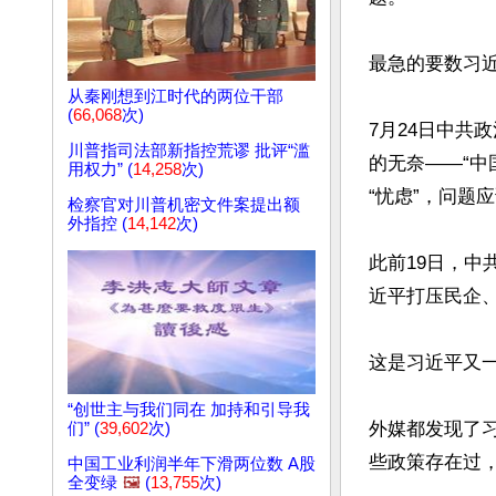
最急的要数习近
从秦刚想到江时代的两位干部
(
66,068
次)
7月24日中共
川普指司法部新指控荒谬 批评“滥
的无奈——“
用权力” (
14,258
次)
“忧虑”，问题
检察官对川普机密文件案提出额
外指控 (
14,142
次)
此前19日，中
近平打压民企、
这是习近平又
“创世主与我们同在 加持和引导我
外媒都发现了
们” (
39,602
次)
些政策存在过，
中国工业利润半年下滑两位数 A股
全变绿
🖼️
(
13,755
次)