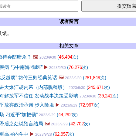
读者留言
反馈。
相关文章
”招待会防暗杀？
🖼️
(
46,494
次)
2023/9/30
病 与中南海“御医”
▶️
(
76,276
次)
2023/9/30
越反越腐” 坊传三则经典笑话
🖼️
(
281,849
次)
2023/9/30
讲大爆江胡内幕（内部脱稿版）
(
249,671
次)
2023/9/30
对解放军不信任 发动战事决策受影响
(
39,241
次)
2023/9/30
平放弃政治承诺 步入险境
▶️
(
72,967
次)
2023/9/29
场 习近平“加把锁”
(
44,292
次)
2023/9/29
矛盾之处说预言结局
🖼️
(
42,702
次)
2023/9/29
重高层内斗中
▶️
(
62,957
次)
2023/9/28