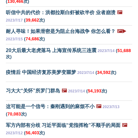
(
130,466
次)
听信中共的代价：洪都拉斯白虾被砍半价 业者崩溃
🖼️
(
39,662
次)
2023/7/17
耐人寻味！如果泄密是为阻止台海战争 你怎么看？
🖼️▶️
(
74,686
次)
2023/7/15
20大后最大老虎落马 上海宣传系统三连震
(
51,688
2023/7/14
次)
疫情后 中国经济复苏美梦变噩梦
(
34,592
次)
2023/7/14
习大大“关怀”所罗门群岛
🖼️
(
54,193
次)
2023/7/14
这可能是一个信号：秦刚遇到的麻烦不小
🖼️
2023/7/13
(
70,083
次)
军方内部有分歧 习近平面临“党指挥枪”不顺手的局面
🖼️
(
56,403
次)
2023/7/12