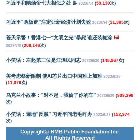
习近平和隋炀帝七大相似之处 📝
(
59,130
次)
2023/7/4
习近平“两板虎”注定让新经济计划失败
(
31,385
次)
2023/7/4
苍天示警！香港七一“文明之光”暴毙 谁还装糊涂
🖼️
(
208,146
次)
2023/7/3
小笑话：左起第三位是江泽民同志
(
148,967
次)
2023/6/30
美考虑祭新限制 使AI芯片出口中国难上加难
2023/6/29
(
11,079
次)
乌克兰小故事：“对不起，我偷了你的车”
(
909,398
2023/6/29
次)
小笑话：遍地“反贼” 习近平问老毛咋办
(
152,974
2023/6/27
次)
Copyright© RMB Public Foundation Inc.
All Rights Reserved