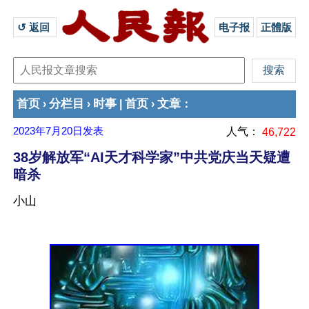
↺ 返回 
电子报
正體版
首页
分栏目
时事
首页
文章
›
›
|
›
：
2023年7月20日
发表
人气：
46,722
38岁解放军“AI天才科学家”中共党庆当天疑遭
暗杀
小山