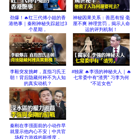
劲爆！🔥红三代傅小姐的香
神秘因果关系：善恶有报 毫
港艳事｜秦刚神秘失踪超过3
厘不爽 神理赏罚，揭示人命
个星期，
运的评判机制！
李毅突发挑衅，直指习氏王
#独家 🔥李强的神秘夫人｜🔥
朝！背后隐藏何种不为人知
七常委中有“渣男” 习李为何
的真实动机？
“不近女色”
秦刚在李强面前的小动作早
就显示他内心不安｜中共官
场权力游戏的新维度，