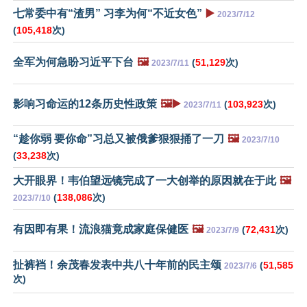
七常委中有“渣男” 习李为何“不近女色”
▶️
2023/7/12
(
105,418
次)
全军为何急盼习近平下台
🖼️
(
51,129
次)
2023/7/11
影响习命运的12条历史性政策
🖼️▶️
(
103,923
次)
2023/7/11
“趁你弱 要你命”习总又被俄爹狠狠捅了一刀
🖼️
2023/7/10
(
33,238
次)
大开眼界！韦伯望远镜完成了一大创举的原因就在于此
🖼️
(
138,086
次)
2023/7/10
有因即有果！流浪猫竟成家庭保健医
🖼️
(
72,431
次)
2023/7/9
扯裤裆！余茂春发表中共八十年前的民主颂
(
51,585
2023/7/6
次)