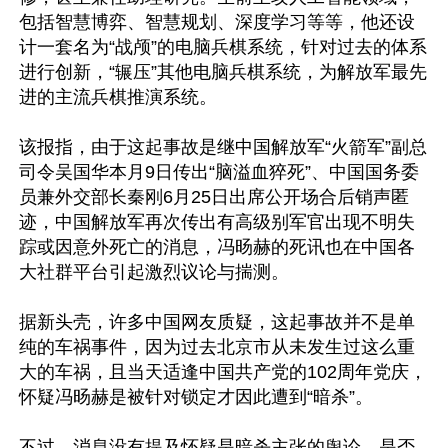
包括智慧博弈、智慧规划、深度学习等等，他还设
计一套名为“战颅”的电脑兵棋系统，针对过去的体系
进行创新，“辗压”其他电脑兵棋系统，为解放军最先
进的主流兵棋推演系统。

该报指，由于这起事故是继中国解放军“火箭军”副总
司令吴国华本月9日传出“脑溢血猝死”、中国国务委
员兼外交部长秦刚6月25日出席公开场合后销声匿
迹，中国解放军再次传出有高级别军官出现不明失
踪或因意外死亡的消息，冯旸赫的死讯也在中国各
大社群平台引起激烈议论与揣测。

据新头壳，许多中国网友质疑，这起事故并不是单
纯的车祸事件，因为过去北京市从未发生过这么重
大的车祸，且当天适逢中国共产党的102周年党庆，
怀疑冯旸赫是被针对锁定才因此遭到“暗杀”。

不过，消息没有提及怀疑是暗杀主张的舆论，是否