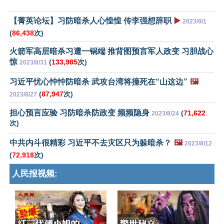
【菁英论坛】习防暗杀人心惶惶 传李强想辞职
▶️
2023/9/1
(
86,438
次)
火箭军高层暗杀习遭一锅端 推背图预言军人政变 习胆战心
惊
(
133,985
次)
2023/8/31
习近平忧心忡忡防暗杀 武攻台湾将撞死在“山这边”
🖼️
(
87,947
次)
2023/8/27
担心预言应验 习防暗杀防政变 频频隐身
(
71,622
2023/8/24
次)
中共内斗很精彩 习近平不去灾区只为躲暗杀？
🖼️
2023/8/12
(
72,918
次)
人民报视频: