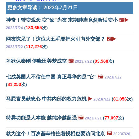
更多文章导读：
2023年7月21日
神奇！转变观念 变“敌”为友 末期肿瘤竟然听话变小
🖼️▶️
(
183,655
次)
2023/7/24
网友惊呆了！这位大五毛要把火引向外交部？
🖼️▶️
(
117,276
次)
2023/7/22
习欲保秦刚 傅晓田美梦成空
🖼️
(
93,568
次)
2023/7/22
七成英国人不信任中国 真正辱华的是“它”
🖼️
2023/7/22
(
81,253
次)
马屁官员献忠心 中共内部的权力危机
▶️
(
61,056
次)
2023/7/22
特异功能是人本能 越纯净越超强
🖼️
(
77,097
次)
2023/7/21
就为这个！百岁基辛格拄着拐棍也要访问北京
🖼️
2023/7/20