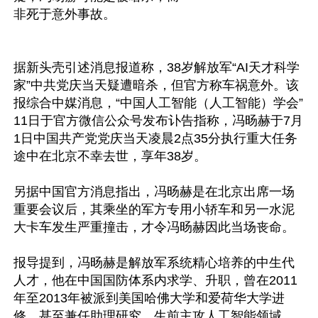
非死于意外事故。 

据新头壳引述消息报道称，38岁解放军“AI天才科学
家”中共党庆当天疑遭暗杀，但官方称车祸意外。该
报综合中媒消息，“中国人工智能（人工智能）学会”
11日于官方微信公众号发布讣告指称，冯旸赫于7月
1日中国共产党党庆当天凌晨2点35分执行重大任务
途中在北京不幸去世，享年38岁。

另据中国官方消息指出，冯旸赫是在北京出席一场
重要会议后，其乘坐的军方专用小轿车和另一水泥
大卡车发生严重撞击，才令冯旸赫因此当场丧命。

报导提到，冯旸赫是解放军系统精心培养的中生代
人才，他在中国国防体系内求学、升职，曾在2011
年至2013年被派到美国哈佛大学和爱荷华大学进
修，甚至兼任助理研究。生前主攻人工智能领域，