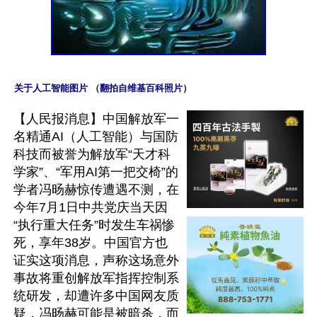
关于人工智能图片 （翻拍自维基百科照片）
【人民报消息】中国解放军一
名精通AI（人工智能）与国防
科技而被誉为解放军“天才科
学家”、“军用AI第一把交椅”的
学者冯旸赫惊传遭遇不测，在
今年7月1日中共党庆当天因
“执行重大任务”时发生车祸惨
死，享年38岁。中国官方也
证实这项消息，声称这场意外
事故将重创解放军指挥控制系
统研发，却遭许多中国网友质
疑，冯旸赫可能是被暗杀，而