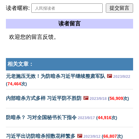
读者暱称:
读者留言
欢迎您的留言反馈。
相关文章：
元老施压无效！为防暗杀习近平继续整肃军队
🖼️
2023/9/22
(
74,464
次)
内部暗杀方式多样 习近平防不胜防
🖼️
(
56,909
次)
2023/9/18
防暗杀？ 习对全国秘书长下指令
(
44,916
次)
2023/9/17
习近平出访防暗杀招数花样繁多
🖼️
(
66,807
次)
2023/9/12