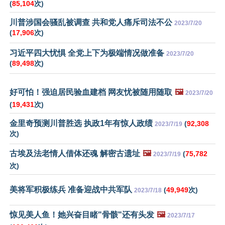
(
85,104
次)
川普涉国会骚乱被调查 共和党人痛斥司法不公
2023/7/20
(
17,906
次)
习近平四大忧惧 全党上下为极端情况做准备
2023/7/20
(
89,498
次)
好可怕！强迫居民验血建档 网友忧被随用随取
🖼️
2023/7/20
(
19,431
次)
金里奇预测川普胜选 执政1年有惊人政绩
(
92,308
2023/7/19
次)
古埃及法老情人借体还魂 解密古遗址
🖼️
(
75,782
2023/7/19
次)
美将军积极练兵 准备迎战中共军队
(
49,949
次)
2023/7/18
惊见美人鱼！她兴奋目睹"骨骸"还有头发
🖼️
2023/7/17