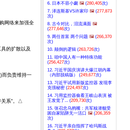
6. 日本不容小觑
🖼️
(
280,405
次)
7. 泽连斯基VS许家印
🖼️
(
277,873
次)
购网络来加强全
8. 古今对比，泪流满面
🖼️
(
277,646
次)
9. 两任首富 两个问题
🖼️
(
266,370
次)
工具的扩散以及
10. 颠倒的逻辑 (
263,726
次)
11. 咱中国人有一种特殊功能
(
256,427
次)
12. 习近平国庆演讲大爆江胡内幕
R)而负责维持一
（内部脱稿版） (
249,677
次)
13. 习近平试用新版监控器 发现李
克强秘密 (
224,497
次)
14. 习用监控器偷看王岐山表演 被
王发觉了... (
209,730
次)
关系”。△
15. 张召忠乌鸦嘴：共军核潜舰受
困自家陷阱无一活口
🖼️
(
206,359
次)
16. 习近平亲自指挥了哈玛斯战