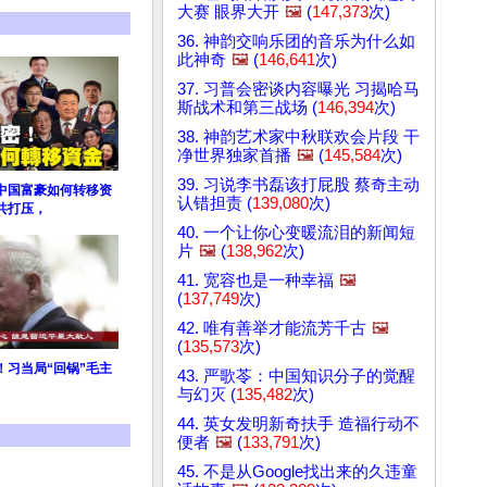
大赛 眼界大开
🖼️
(
147,373
次)
36. 神韵交响乐团的音乐为什么如
此神奇
🖼️
(
146,641
次)
37. 习普会密谈内容曝光 习揭哈马
斯战术和第三战场 (
146,394
次)
38. 神韵艺术家中秋联欢会片段 干
净世界独家首播
🖼️
(
145,584
次)
39. 习说李书磊该打屁股 蔡奇主动
！中国富豪如何转移资
认错担责 (
139,080
次)
共打压，
40. 一个让你心变暖流泪的新闻短
片
🖼️
(
138,962
次)
41. 宽容也是一种幸福
🖼️
(
137,749
次)
42. 唯有善举才能流芳千古
🖼️
(
135,573
次)
！习当局“回锅”毛主
43. 严歌苓：中国知识分子的觉醒
与幻灭 (
135,482
次)
44. 英女发明新奇扶手 造福行动不
便者
🖼️
(
133,791
次)
45. 不是从Google找出来的久违童