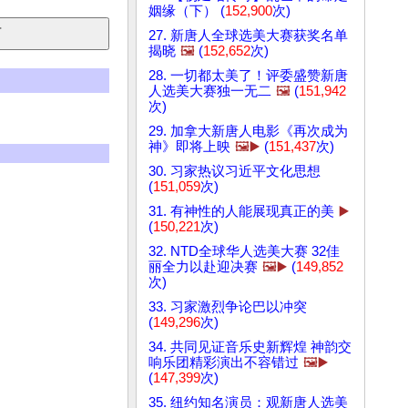
姻缘（下） (
152,900
次)
27. 新唐人全球选美大赛获奖名单
揭晓
🖼️
(
152,652
次)
28. 一切都太美了！评委盛赞新唐
人选美大赛独一无二
🖼️
(
151,942
次)
29. 加拿大新唐人电影《再次成为
神》即将上映
🖼️▶️
(
151,437
次)
30. 习家热议习近平文化思想
(
151,059
次)
31. 有神性的人能展现真正的美
▶️
(
150,221
次)
32. NTD全球华人选美大赛 32佳
丽全力以赴迎决赛
🖼️▶️
(
149,852
次)
33. 习家激烈争论巴以冲突
(
149,296
次)
34. 共同见证音乐史新辉煌 神韵交
响乐团精彩演出不容错过
🖼️▶️
(
147,399
次)
35. 纽约知名演员：观新唐人选美