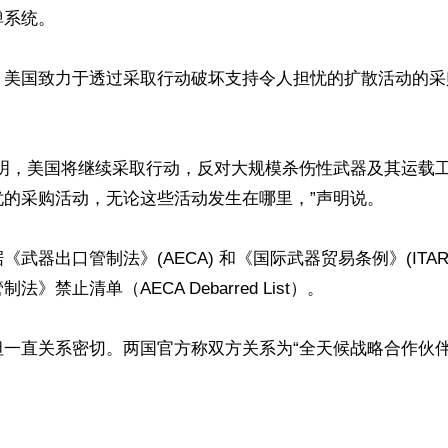
系统。

，美国致力于透过采取行动破坏支持令人担忧的扩散活动的采


表明，美国将继续采取行动，反对大规模杀伤性武器及其运载
的采购活动，无论这些活动发生在哪里，”声明说。

《武器出口管制法》(AECA) 和《国际武器贸易条例》(ITA
》禁止清单（AECA Debarred List）。

坦一直关系密切。两国官方称双方关系为“全天候战略合作伙伴
ww.renminbao.com/rmb/articles/2023/10/21/78273.html