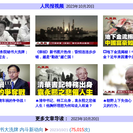
人民报视频
2023年10月20日
务院秘书大洗牌；
《崇祯》新书图片热传：昏招连连步步
💥地下金流揭秘
过去，
错，越是“勤政”越亡国！
金？近年来因遭中
绕车祸的争夺战！
🔥清华书记、特工出身，袁永熙之悲催
🔥朝野上下失信心
人生！他胸怀理想为何却走入歧途？
义的行为，
更多文章导读：
2023年10月20日
书大洗牌 内斗新动向
▶️
(
75,015
次)
2023/10/21