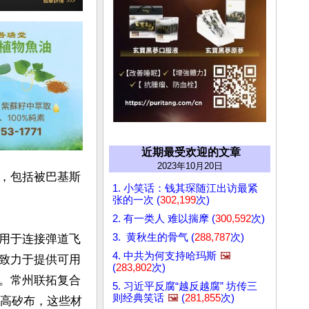
近期最受欢迎的文章
2023年10月20日
，包括被巴基斯
1. 小笑话：钱其琛随江出访最紧


张的一次 (
302,199
次)
2. 有一类人 难以揣摩 (
300,592
次)
3. 黄秋生的骨气 (
288,787
次)
用于连接弹道飞
4. 中共为何支持哈玛斯
🖼️
致力于提供可用
(
283,802
次)
。常州联拓复合
5. 习近平反腐“越反越腐” 坊传三
则经典笑话
🖼️
(
281,855
次)
物和高矽布，这些材