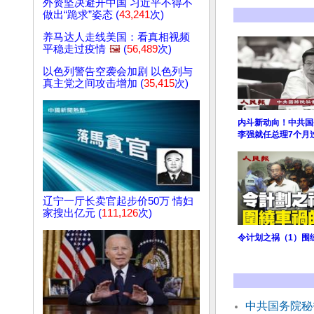
外资坚决避开中国 习近平不得不
做出“跪求”姿态 (
43,241
次)
养马达人走线美国：看真相视频
平稳走过疫情
🖼️
(
56,489
次)
以色列警告空袭会加剧 以色列与
真主党之间攻击增加 (
35,415
次)
内斗新动向！中共国
李强就任总理7个月
辽宁一厅长卖官起步价50万 情妇
家搜出亿元 (
111,126
次)
令计划之祸（1）围
中共国务院秘