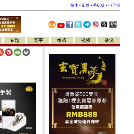
简体
-
正體
-
手机版
-
电子报
专题
寰宇
维权
视频
杂谈