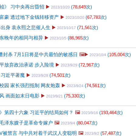
祯》 习中央再出昏招
▶️
(
78,649
次)
2023/10/20
富豪 透过地下金钱转移资产
▶️
(
67,783
次)
2023/10/20
务出身 袁永熙之悲催人生
▶️
(
71,561
次)
2023/10/17
东晚年的相同与相异
▶️
(
86,965
次)
2023/10/5
片遭封杀 7月1日将是中共最怕的敏感日
🖼️▶️
(
105,004
次)
2023/10/4
平放弃政治承诺 步入险境
▶️
(
72,967
次)
2023/9/29
 习近平著魔
▶️
(
74,501
次)
2023/9/28
校园 家长强烈抵制 网友炮轰
▶️
(
74,561
次)
2023/9/24
风 画面如末日电影
▶️
(
75,330
次)
2023/9/21
》第四十六象 习近平的结局如何？
🖼️
(
193,464
次)
2023/9/16
毛泽东嫂子是革命专嫁户
🖼️
(
80,047
次)
2023/9/4
V被禁言 与中共对着干武汉人变聪明
🖼️
(
57,487
次)
2023/9/2