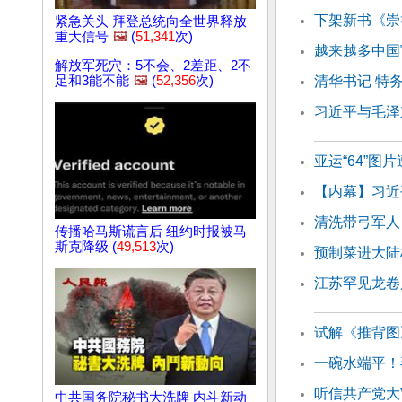
下架新书《崇
紧急关头 拜登总统向全世界释放
重大信号
🖼️
(
51,341
次)
越来越多中国
解放军死穴：5不会、2差距、2不
足和3能不能
🖼️
(
52,356
次)
清华书记 特
习近平与毛泽
亚运“64”图
【内幕】习近
清洗带弓军人
传播哈马斯谎言后 纽约时报被马
斯克降级 (
49,513
次)
预制菜进大陆
江苏罕见龙卷
试解《推背图
一碗水端平！
听信共产党大
中共国务院秘书大洗牌 内斗新动