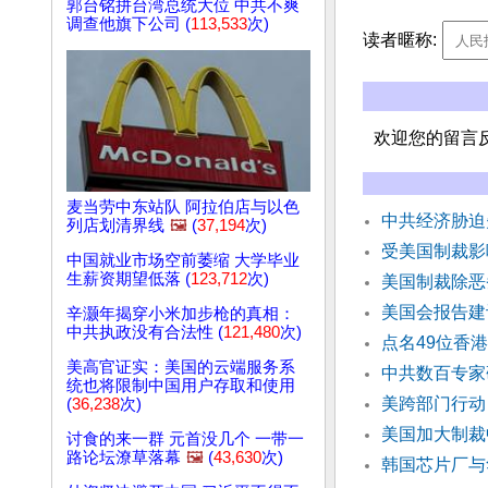
郭台铭拼台湾总统大位 中共不爽
调查他旗下公司 (
113,533
次)
读者暱称:
欢迎您的留言
麦当劳中东站队 阿拉伯店与以色
中共经济胁迫
列店划清界线
🖼️
(
37,194
次)
受美国制裁影
中国就业市场空前萎缩 大学毕业
生薪资期望低落 (
123,712
次)
美国制裁除恶
美国会报告建
辛灏年揭穿小米加步枪的真相：
中共执政没有合法性 (
121,480
次)
点名49位香
美高官证实：美国的云端服务系
中共数百专家
统也将限制中国用户存取和使用
美跨部门行动
(
36,238
次)
美国加大制裁
讨食的来一群 元首没几个 一带一
路论坛潦草落幕
🖼️
(
43,630
次)
韩国芯片厂与