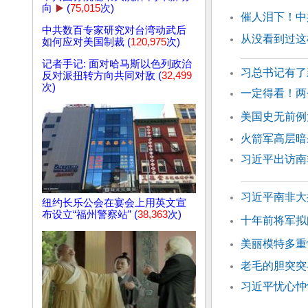
向
▶️
(
75,015
次)
催人泪下！中
中共数百专家研究对台湾动武后
从没看到过这
如何应对美国制裁 (
120,975
次)
记者手记: 面对哈马斯以色列政治
习总书记有了
反对派扭转方向共同对敌 (
32,499
次)
一定得看！两
美国史无前例
火箭军高层暗
习近平出访南
习近平南非大
纽约长乐公会在宴会上用英文宣
布设立“福州警察站” (
38,363
次)
十年前将军拟
美丽模特多重
老毛的胆突突
习近平忧心忡