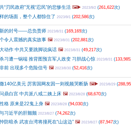
共“刃民政府”无视“忍民”的悲惨生活
🖼️▶️
(
261,622
次)
2023/9/2
样的场面，整个人都惊住了
(
202,586
次)
2023/9/1
新的封号——总负责师
(
169,169
次)
2023/8/31
个令人震撼的真实故事
🖼️
(
202,881
次)
2023/8/31
大动作 中共又要跳脚说疯话
🖼️
(
49,217
次)
2023/8/31
杀习遭一锅端 推背图预言军人政变 习胆战心惊
(
133,985
2023/8/31
非前 出现多个危险信号
🖼️
(
52,416
次)
2023/8/30
撒140亿美元 厉害国网友因一则视频哭断肠
🖼️▶️
(
288,9
2023/8/29
问鼎白宫 中共派八戒二姨上床
🖼️
(
68,670
次)
2023/8/28
性格 原来是22鬼上身
🖼️
(
94,030
次)
2023/8/28
与习近平的肝颤颤
(
74,262
次)
2023/8/27
忡防暗杀 武攻台湾将撞死在“山这边”
🖼️
(
87,947
次)
2023/8/27