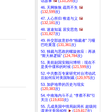
话故事
🖼️
(
133,209
次)
46. 天网恢恢 疏而不失
🖼️
(
132,599
次)
47. 人心所归 惟道与义
🖼️
(
132,181
次)
48. 迷途知返 居安思危
🖼️
(
131,827
次)
49. 外交部故意炒作“独裁者” 习哑
巴吃黄莲 (
131,361
次)
50. 独裁与恶政的螺旋效应：再谈
“斯大林逻辑” (
124,784
次)
51. 美前副国安顾问博明：现在不
是美中缓和的时候 (
121,599
次)
52. 中共数百专家研究对台湾动武
后如何应对美国制裁 (
120,975
次)
53. 加萨地带的历史与现实
(
120,383
次)
54. 中南海内斗不止 “李蔡不和”引
关注 (
119,833
次)
55. 几成美国中情局副局长 超级间
谍潜伏美国40年
▶️
(
119,817
次)