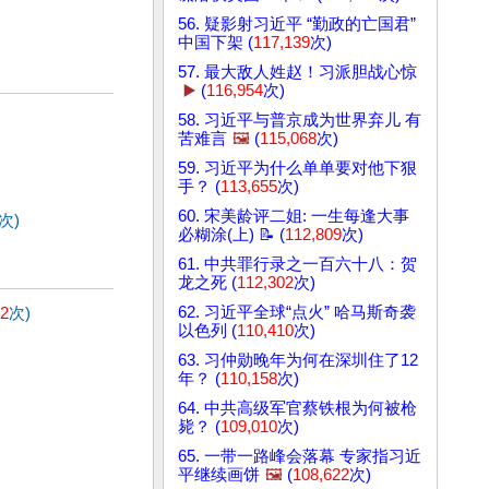
56. 疑影射习近平 “勤政的亡国君”
中国下架 (
117,139
次)
57. 最大敌人姓赵！习派胆战心惊
▶️
(
116,954
次)
58. 习近平与普京成为世界弃儿 有
苦难言
🖼️
(
115,068
次)
59. 习近平为什么单单要对他下狠
手？ (
113,655
次)
60. 宋美龄评二姐: 一生每逢大事
次)
必糊涂(上) 📝 (
112,809
次)
61. 中共罪行录之一百六十八：贺
龙之死 (
112,302
次)
62. 习近平全球“点火” 哈马斯奇袭
52
次)
以色列 (
110,410
次)
63. 习仲勋晚年为何在深圳住了12
年？ (
110,158
次)
64. 中共高级军官蔡铁根为何被枪
毙？ (
109,010
次)
65. 一带一路峰会落幕 专家指习近
平继续画饼
🖼️
(
108,622
次)