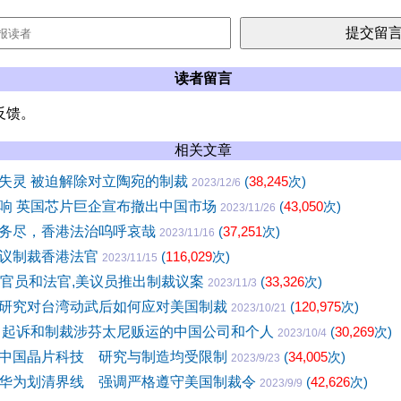
读者留言
反馈。
相关文章
失灵 被迫解除对立陶宛的制裁
(
38,245
次)
2023/12/6
响 英国芯片巨企宣布撤出中国市场
(
43,050
次)
2023/11/26
务尽，香港法治呜呼哀哉
(
37,251
次)
2023/11/16
议制裁香港法官
(
116,029
次)
2023/11/15
港官员和法官,美议员推出制裁议案
(
33,326
次)
2023/11/3
研究对台湾动武后如何应对美国制裁
(
120,975
次)
2023/10/21
 起诉和制裁涉芬太尼贩运的中国公司和个人
(
30,269
次)
2023/10/4
中国晶片科技 研究与制造均受限制
(
34,005
次)
2023/9/23
华为划清界线 强调严格遵守美国制裁令
(
42,626
次)
2023/9/9