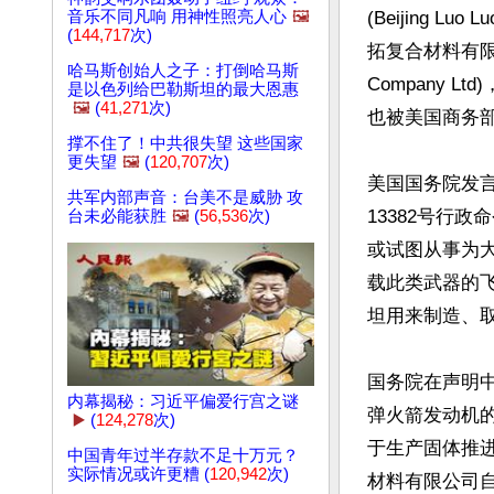
音乐不同凡响 用神性照亮人心
🖼️
(Beijing Luo 
(
144,717
次)
拓复合材料有限公司(
哈马斯创始人之子：打倒哈马斯
Company 
是以色列给巴勒斯坦的最大恩惠
🖼️
(
41,271
次)
也被美国商务部
撑不住了！中共很失望 这些国家
更失望
🖼️
(
120,707
次)
美国国务院发
共军内部声音：台美不是威胁 攻
13382号行
台未必能获胜
🖼️
(
56,536
次)
或试图从事为
载此类武器的
坦用来制造、取
国务院在声明
内幕揭秘：习近平偏爱行宫之谜
弹火箭发动机
▶️
(
124,278
次)
于生产固体推
中国青年过半存款不足十万元？
实际情况或许更糟 (
120,942
次)
材料有限公司自