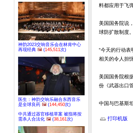
料都应用于飞弹
美国国务院说
球防扩散制度。
神韵2023交响音乐会在林肯中心
再现经典
🖼️
(
145,511
次)
“今天的行动
相关的令人担忧
美国国务院根据
份《武器出口管制法
医生：神韵交响乐融合东西音乐
中国与巴基斯
是全球良药
🖼️
(
144,450
次)
文章网址: http://w
中共通过器官移植草案 被指将按
打印机版
需杀人合法化
🖼️
(
38,161
次)