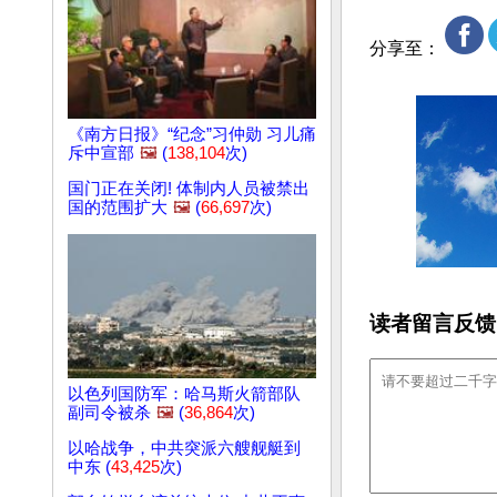
分享至：
《南方日报》“纪念”习仲勋 习儿痛
斥中宣部
🖼️
(
138,104
次)
国门正在关闭! 体制内人员被禁出
国的范围扩大
🖼️
(
66,697
次)
读者留言反馈
以色列国防军：哈马斯火箭部队
副司令被杀
🖼️
(
36,864
次)
以哈战争，中共突派六艘舰艇到
中东 (
43,425
次)