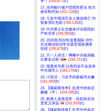
争？ (
205,877
次)
17. 沧州银行储户恐慌性挤兑 恒大
效应刚开始 (
201,118
次)
18. 七名中国演艺名人接连病亡 均
曾参演红色剧 (
196,139
次)
19. 中共禁止社交媒体讨论医院妇
产科关闭 (
195,993
次)
20. 2020至2022年追查国际 对中
共活摘法轮功学员器官现状调查
综述 (
195,679
次)
21. 只一人存活！网曝中共核潜舰
出事全过程
🖼️▶️
(
194,721
次)
22. 报复哈马斯 以色列会不会追杀
中共领导人 (
183,174
次)
23. 小笑话：习近平的新秘书太嫩
(
161,450
次)
24. 【杨延昭传奇】乱世中的命定
姻缘（中） (
154,185
次)
25. 新唐人选美冠军：此刻弥足珍
贵意义深远
🖼️
(
152,929
次)
26. 【杨延昭传奇】乱世中的命定