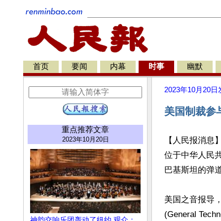
首页
要闻
内幕
时事
幽默
2023年10月20日
美国制裁参
重点推荐文章
2023年10月20日
【人民报消息】
位于中华人民
巴基斯坦的弹道
美国之音报导
(General T
神韵交响乐团轰动了纽约 观众：