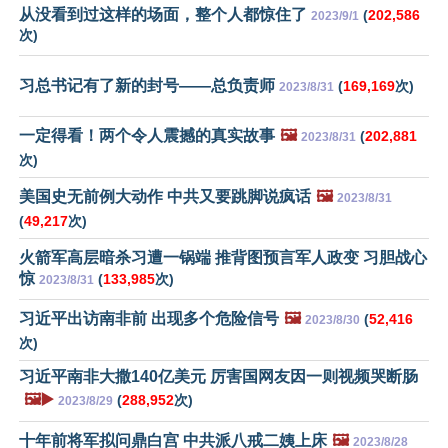
从没看到过这样的场面，整个人都惊住了
(
202,586
2023/9/1
次)
习总书记有了新的封号——总负责师
(
169,169
次)
2023/8/31
一定得看！两个令人震撼的真实故事
🖼️
(
202,881
2023/8/31
次)
美国史无前例大动作 中共又要跳脚说疯话
🖼️
2023/8/31
(
49,217
次)
火箭军高层暗杀习遭一锅端 推背图预言军人政变 习胆战心
惊
(
133,985
次)
2023/8/31
习近平出访南非前 出现多个危险信号
🖼️
(
52,416
2023/8/30
次)
习近平南非大撒140亿美元 厉害国网友因一则视频哭断肠
🖼️▶️
(
288,952
次)
2023/8/29
十年前将军拟问鼎白宫 中共派八戒二姨上床
🖼️
2023/8/28