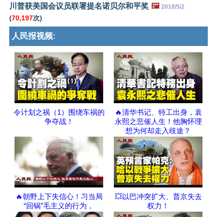
川普获美国会议员联署提名诺贝尔和平奖
🖼️
2018/5/2
(
70,197
次)
人民报视频:
令计划之祸（1）围绕车祸的
🔥清华书记、特工出身，袁
争夺战！
永熙之悲催人生！他胸怀理
想为何却走入歧途？
🔥朝野上下失信心！习当局
💥以巴冲突扩大、普京失去
“回锅”毛主义的行为，
权力！