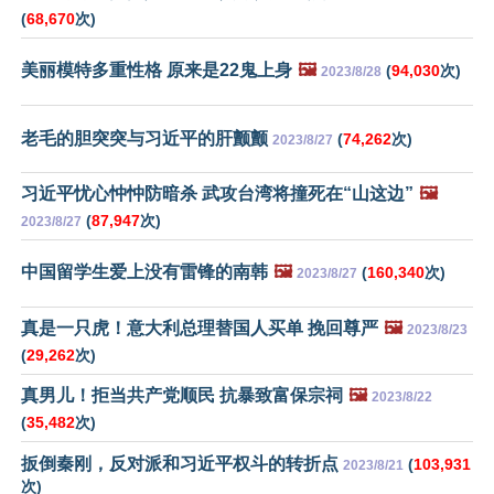
(
68,670
次)
美丽模特多重性格 原来是22鬼上身
🖼️
(
94,030
次)
2023/8/28
老毛的胆突突与习近平的肝颤颤
(
74,262
次)
2023/8/27
习近平忧心忡忡防暗杀 武攻台湾将撞死在“山这边”
🖼️
(
87,947
次)
2023/8/27
中国留学生爱上没有雷锋的南韩
🖼️
(
160,340
次)
2023/8/27
真是一只虎！意大利总理替国人买单 挽回尊严
🖼️
2023/8/23
(
29,262
次)
真男儿！拒当共产党顺民 抗暴致富保宗祠
🖼️
2023/8/22
(
35,482
次)
扳倒秦刚，反对派和习近平权斗的转折点
(
103,931
2023/8/21
次)