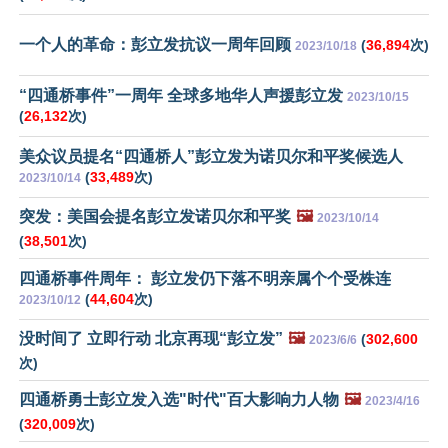
一个人的革命：彭立发抗议一周年回顾
(
36,894
次)
2023/10/18
“四通桥事件”一周年 全球多地华人声援彭立发
2023/10/15
(
26,132
次)
美众议员提名“四通桥人”彭立发为诺贝尔和平奖候选人
(
33,489
次)
2023/10/14
突发：美国会提名彭立发诺贝尔和平奖
🖼️
2023/10/14
(
38,501
次)
四通桥事件周年： 彭立发仍下落不明亲属个个受株连
(
44,604
次)
2023/10/12
没时间了 立即行动 北京再现“彭立发”
🖼️
(
302,600
2023/6/6
次)
四通桥勇士彭立发入选"时代"百大影响力人物
🖼️
2023/4/16
(
320,009
次)