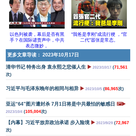
以色列被袭，幕后是否有黑
“我爸是李刚”成流行梗 ，“官
手？在国际谴责声中，中共
二代”嚣张是常态。
表态微妙，
更多文章导读：
2023年10月17日
清华书记 特务出身 袁永熙之悲催人生
▶️
(
71,561
2023/10/17
次)
习近平与毛泽东晚年的相同与相异
▶️
(
86,965
次)
2023/10/5
亚运“64”图片遭封杀 7月1日将是中共最怕的敏感日
🖼️▶️
(
105,004
次)
2023/10/4
【内幕】习近平放弃政治承诺 步入险境
▶️
(
72,967
2023/9/29
次)