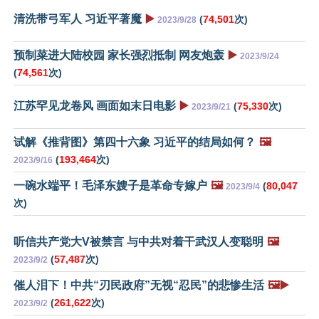
清洗带弓军人 习近平著魔
▶️
(
74,501
次)
2023/9/28
预制菜进大陆校园 家长强烈抵制 网友炮轰
▶️
2023/9/24
(
74,561
次)
江苏罕见龙卷风 画面如末日电影
▶️
(
75,330
次)
2023/9/21
试解《推背图》第四十六象 习近平的结局如何？
🖼️
(
193,464
次)
2023/9/16
一碗水端平！毛泽东嫂子是革命专嫁户
🖼️
(
80,047
2023/9/4
次)
听信共产党大V被禁言 与中共对着干武汉人变聪明
🖼️
(
57,487
次)
2023/9/2
催人泪下！中共“刃民政府”无视“忍民”的悲惨生活
🖼️▶️
(
261,622
次)
2023/9/2