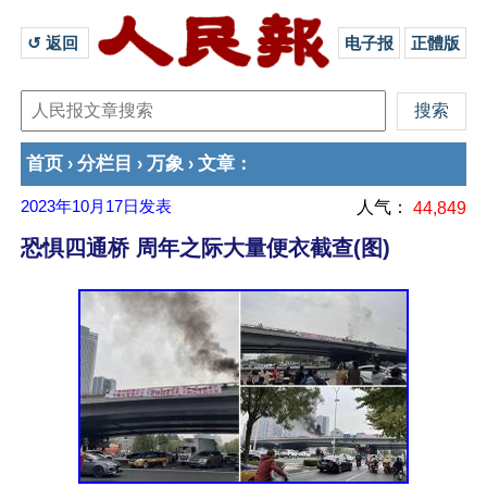
↺ 返回 
电子报
正體版
首页
分栏目
万象
文章
›
›
›
：
2023年10月17日
发表
人气：
44,849
恐惧四通桥 周年之际大量便衣截查(图)