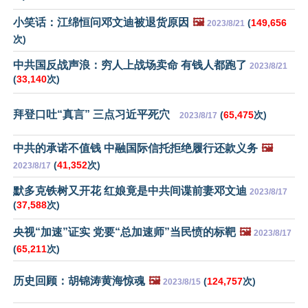
小笑话：江绵恒问邓文迪被退货原因
🖼️
(
149,656
2023/8/21
次)
中共国反战声浪：穷人上战场卖命 有钱人都跑了
2023/8/21
(
33,140
次)
拜登口吐“真言” 三点习近平死穴
(
65,475
次)
2023/8/17
中共的承诺不值钱 中融国际信托拒绝履行还款义务
🖼️
(
41,352
次)
2023/8/17
默多克铁树又开花 红娘竟是中共间谍前妻邓文迪
2023/8/17
(
37,588
次)
央视“加速”证实 党要“总加速师”当民愤的标靶
🖼️
2023/8/17
(
65,211
次)
历史回顾：胡锦涛黄海惊魂
🖼️
(
124,757
次)
2023/8/15