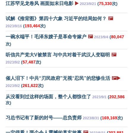
江苏罕见龙卷风 画面如末日电影
▶️
(
75,330
次)
2023/9/21
试解《推背图》第四十六象 习近平的结局如何？
🖼️
(
193,464
次)
2023/9/16
一碗水端平！毛泽东嫂子是革命专嫁户
🖼️
(
80,047
2023/9/4
次)
听信共产党大V被禁言 与中共对着干武汉人变聪明
🖼️
(
57,487
次)
2023/9/2
催人泪下！中共“刃民政府”无视“忍民”的悲惨生活
🖼️▶️
(
261,622
次)
2023/9/2
从没看到过这样的场面，整个人都惊住了
(
202,586
2023/9/1
次)
习总书记有了新的封号——总负责师
(
169,169
次)
2023/8/31
一定得看！两个令人震撼的真实故事
🖼️
(
202,881