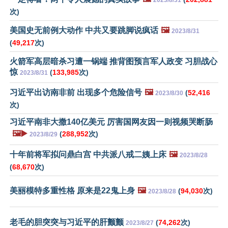
2023/8/31
次)
美国史无前例大动作 中共又要跳脚说疯话
🖼️
2023/8/31
(
49,217
次)
火箭军高层暗杀习遭一锅端 推背图预言军人政变 习胆战心
惊
(
133,985
次)
2023/8/31
习近平出访南非前 出现多个危险信号
🖼️
(
52,416
2023/8/30
次)
习近平南非大撒140亿美元 厉害国网友因一则视频哭断肠
🖼️▶️
(
288,952
次)
2023/8/29
十年前将军拟问鼎白宫 中共派八戒二姨上床
🖼️
2023/8/28
(
68,670
次)
美丽模特多重性格 原来是22鬼上身
🖼️
(
94,030
次)
2023/8/28
老毛的胆突突与习近平的肝颤颤
(
74,262
次)
2023/8/27