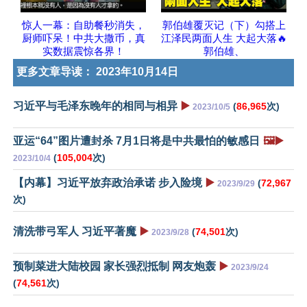
惊人一幕：自助餐秒消失，
郭伯雄覆灭记（下）勾搭上
厨师吓呆！中共大撒币，真
江泽民两面人生 大起大落🔥
实数据震惊各界！
郭伯雄、
更多文章导读：
2023年10月14日
习近平与毛泽东晚年的相同与相异
▶️
(
86,965
次)
2023/10/5
亚运“64”图片遭封杀 7月1日将是中共最怕的敏感日
🖼️▶️
(
105,004
次)
2023/10/4
【内幕】习近平放弃政治承诺 步入险境
▶️
(
72,967
2023/9/29
次)
清洗带弓军人 习近平著魔
▶️
(
74,501
次)
2023/9/28
预制菜进大陆校园 家长强烈抵制 网友炮轰
▶️
2023/9/24
(
74,561
次)