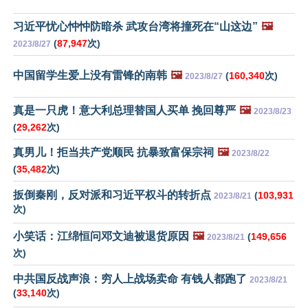
习近平忧心忡忡防暗杀 武攻台湾将撞死在“山这边”
🖼️
(
87,947
次)
2023/8/27
中国留学生爱上没有雷锋的南韩
🖼️
(
160,340
次)
2023/8/27
真是一只虎！意大利总理替国人买单 挽回尊严
🖼️
2023/8/23
(
29,262
次)
真男儿！拒当共产党顺民 抗暴致富保宗祠
🖼️
2023/8/22
(
35,482
次)
扳倒秦刚，反对派和习近平权斗的转折点
(
103,931
2023/8/21
次)
小笑话：江绵恒问邓文迪被退货原因
🖼️
(
149,656
2023/8/21
次)
中共国反战声浪：穷人上战场卖命 有钱人都跑了
2023/8/21
(
33,140
次)