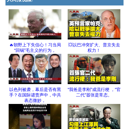
🔥朝野上下失信心！习当局
💥以巴冲突扩大、普京失去
“回锅”毛主义的行为，
权力！
以色列被袭，幕后是否有黑
“我爸是李刚”成流行梗 ，“官
手？在国际谴责声中，中共
二代”嚣张是常态。
表态微妙，