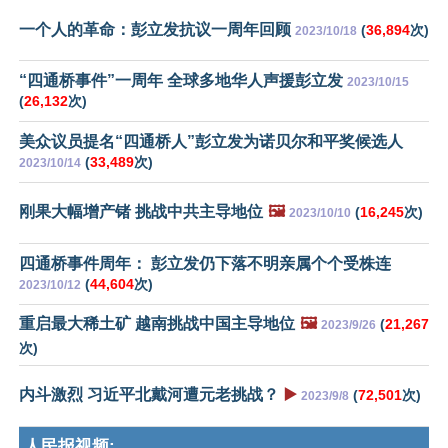
一个人的革命：彭立发抗议一周年回顾
(
36,894
次)
2023/10/18
“四通桥事件”一周年 全球多地华人声援彭立发
2023/10/15
(
26,132
次)
美众议员提名“四通桥人”彭立发为诺贝尔和平奖候选人
(
33,489
次)
2023/10/14
刚果大幅增产锗 挑战中共主导地位
🖼️
(
16,245
次)
2023/10/10
四通桥事件周年： 彭立发仍下落不明亲属个个受株连
(
44,604
次)
2023/10/12
重启最大稀土矿 越南挑战中国主导地位
🖼️
(
21,267
2023/9/26
次)
内斗激烈 习近平北戴河遭元老挑战？
▶️
(
72,501
次)
2023/9/8
人民报视频: