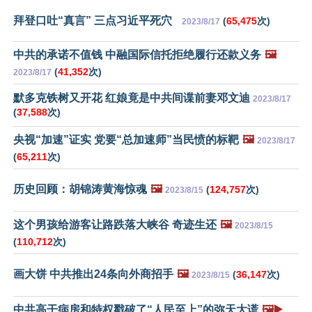
拜登口吐“真言” 三点习近平死穴
(
65,475
次)
2023/8/17
中共的承诺不值钱 中融国际信托拒绝履行还款义务
🖼️
(
41,352
次)
2023/8/17
默多克铁树又开花 红娘竟是中共间谍前妻邓文迪
2023/8/17
(
37,588
次)
央视“加速”证实 党要“总加速师”当民愤的标靶
🖼️
2023/8/17
(
65,211
次)
历史回顾：胡锦涛黄海惊魂
🖼️
(
124,757
次)
2023/8/15
这个男孩给游客让路跌落大峡谷 奇迹生还
🖼️
2023/8/15
(
110,712
次)
画大饼 中共推出24条向外商招手
🖼️
(
36,147
次)
2023/8/15
中共高干病房和特权戳破了“人民至上”的弥天大谎
🖼️▶️