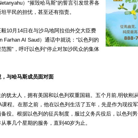
n Netanyahu）“摧毁哈马斯”的誓言引发世界各
坦平民的担忧，甚至还有指责。

毅10月14日在与沙乌地阿拉伯外交大臣费
bin Farhan AI Saud）通话中就说：“以色列的
范围”，呼吁以色列“停止对加沙民众的集体
境，与哈马斯成员面对面
生的犹太人，拥有美国和以色列双重国籍。五个月前,明钦刚
BA课程。在那之前，他在以色列生活了五年，先是作为现役
预备役。根据以色列的征兵制度，服过义务兵役后，以色列男
从事几个星期的服务，直到40岁为止。
