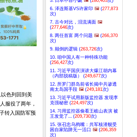
5. 日本不容小觑
🖼️
(
280,405
次)
6. 泽连斯基VS许家印
🖼️
(
277,873
次)
7. 古今对比，泪流满面
🖼️
(
277,646
次)
8. 两任首富 两个问题
🖼️
(
266,370
次)
9. 颠倒的逻辑 (
263,726
次)
10. 咱中国人有一种特殊功能
(
256,427
次)
11. 习近平国庆演讲大爆江胡内幕
（内部脱稿版） (
249,677
次)
12. 所罗门群岛前省长揭中共渗透
南太岛国手段
🖼️
(
249,181
次)
从以色列回到美
13. 习近平试用新版监控器 发现李
克强秘密 (
224,497
次)
军人服役了两年，
14. 习用监控器偷看王岐山表演 被
子转入国防军预
王发觉了... (
209,730
次)
15. 张召忠乌鸦嘴：共军核潜舰受
困自家陷阱无一活口
🖼️
(
206,359
次)