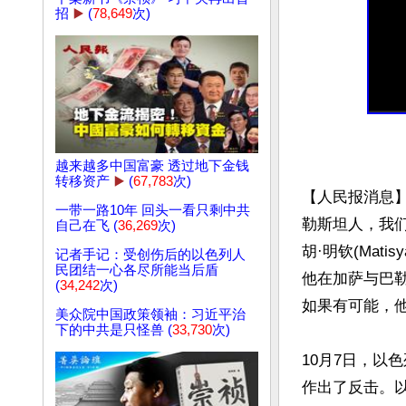
招
▶️
(
78,649
次)
越来越多中国富豪 透过地下金钱
转移资产
▶️
(
67,783
次)
【人民报消息
一带一路10年 回头一看只剩中共
勒斯坦人，我
自己在飞 (
36,269
次)
胡·明钦(Mati
记者手记：受创伤后的以色列人
民团结一心各尽所能当后盾
他在加萨与巴
(
34,242
次)
如果有可能，他
美众院中国政策领袖：习近平治
下的中共是只怪兽 (
33,730
次)
10月7日，以
作出了反击。