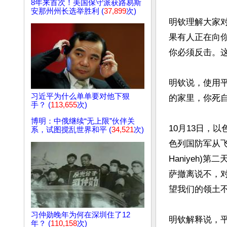
8年来首次！美国保守派获路易斯
安那州州长选举胜利 (
37,899
次)
明钦理解大家
果有人正在向
你必须反击。这
明钦说，使用平
习近平为什么单单要对他下狠
的家里，你死自
手？ (
113,655
次)
博明：中俄继续“无上限”伙伴关
10月13日，
系，试图搅乱世界和平 (
34,521
次)
色列国防军从飞
Haniyeh
萨撤离说不，对
望我们的领土不
习仲勋晚年为何在深圳住了12
明钦解释说，
年？ (
110,158
次)