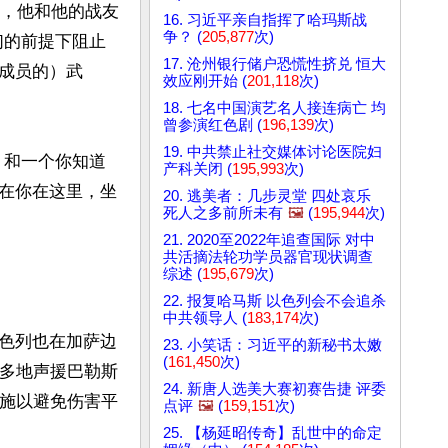
时，他和他的战友
16. 习近平亲自指挥了哈玛斯战
争？ (
205,877
次)
们的前提下阻止
17. 沧州银行储户恐慌性挤兑 恒大
成员的）武
效应刚开始 (
201,118
次)
18. 七名中国演艺名人接连病亡 均
曾参演红色剧 (
196,139
次)
19. 中共禁止社交媒体讨论医院妇
，和一个你知道
产科关闭 (
195,993
次)
在你在这里，坐
20. 逃美者：几步灵堂 四处哀乐
死人之多前所未有
🖼️
(
195,944
次)
21. 2020至2022年追查国际 对中
共活摘法轮功学员器官现状调查
综述 (
195,679
次)
22. 报复哈马斯 以色列会不会追杀
中共领导人 (
183,174
次)
色列也在加萨边
23. 小笑话：习近平的新秘书太嫩
(
161,450
次)
界多地声援巴勒斯
24. 新唐人选美大赛初赛告捷 评委
措施以避免伤害平
点评
🖼️
(
159,151
次)
25. 【杨延昭传奇】乱世中的命定