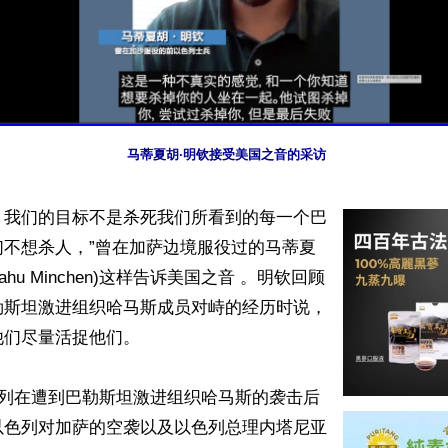
马蒂夏胡·明钦接受美国之音的采访
】我们的目标不是杀死我们所看到的每一个巴
们不想杀人，”曾在加萨边境服役过的马蒂夏
syahu Minchen)这样告诉美国之音 。明钦回顾
勒斯坦激进组织哈马斯成员对峙的经历时说，
们尽量活捉他们。

色列在遭到巴勒斯坦激进组织哈马斯的袭击后
以色列对加萨的空袭以及以色列总理内塔尼亚