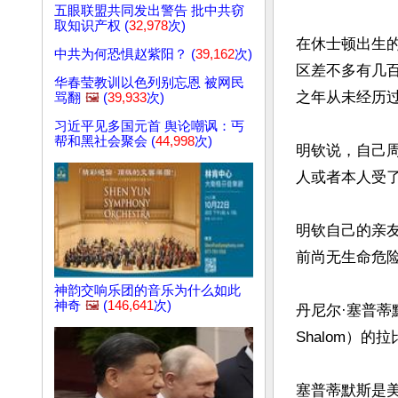
五眼联盟共同发出警告 批中共窃
取知识产权 (
32,978
次)
在休士顿出生
中共为何恐惧赵紫阳？ (
39,162
次)
区差不多有几
华春莹教训以色列别忘恩 被网民
之年从未经历过
骂翻
🖼️
(
39,933
次)
习近平见多国元首 舆论嘲讽：丐
帮和黑社会聚会 (
44,998
次)
明钦说，自己
人或者本人受了
明钦自己的亲
前尚无生命危险
神韵交响乐团的音乐为什么如此
神奇
🖼️
(
146,641
次)
丹尼尔·塞普蒂默斯
Shalom）的拉
塞普蒂默斯是