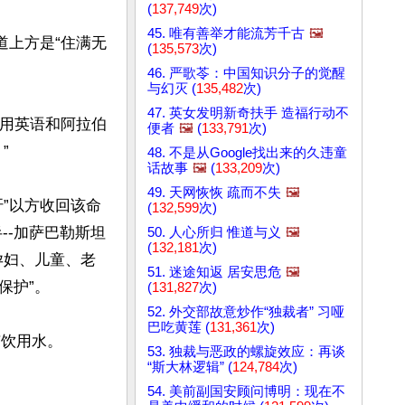
(
137,749
次)
45. 唯有善举才能流芳千古
🖼️
道上方是“住满无
(
135,573
次)
46. 严歌苓：中国知识分子的觉醒
与幻灭 (
135,482
次)
47. 英女发明新奇扶手 造福行动不
张用英语和阿拉伯
便者
🖼️
(
133,791
次)


48. 不是从Google找出来的久违童
话故事
🖼️
(
133,209
次)
49. 天网恢恢 疏而不失
🖼️
”以方收回该命
(
132,599
次)
--加萨巴勒斯坦
50. 人心所归 惟道与义
🖼️
(
132,181
次)
孕妇、儿童、老
51. 迷途知返 居安思危
🖼️
护”。

(
131,827
次)
52. 外交部故意炒作“独裁者” 习哑
巴吃黄莲 (
131,361
次)
饮用水。

53. 独裁与恶政的螺旋效应：再谈
“斯大林逻辑” (
124,784
次)
54. 美前副国安顾问博明：现在不