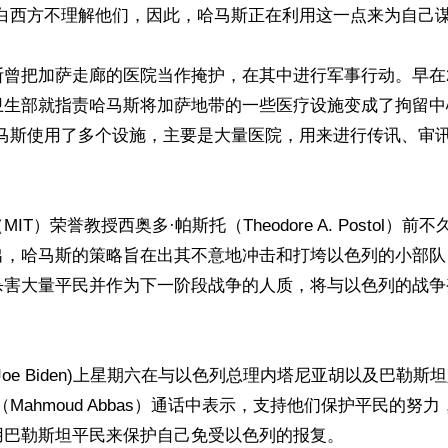
白西方不理解他们，因此，哈马斯正在利用这一点来为自己谋利
曾把加萨走廊的医院当作掩护，在其中进行军事行动。早在2
卫生部就指责哈马斯将加萨地带的一些医疗设施变成了拘留中
哈马斯使用了多个设施，主要是大量医院，用来进行传讯、审
IT）荣誉教授西奥多·帕斯托（Theodore A. Postol）
出，哈马斯的策略旨在出其不意地冲击和打垮以色列的小部队
杀害大量平民并作为下一阶段战争的人质，将与以色列的战争
Joe Biden)上星期六在与以色列总理内塔尼亚胡以及巴勒斯
（Mahmoud Abbas）通话中表示，支持他们保护平民的努
巴勒斯坦平民来保护自己免受以色列的报复。
