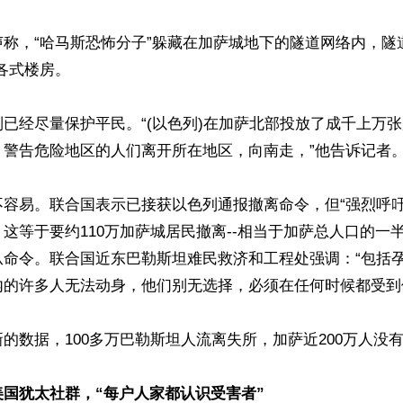
称，“哈马斯恐怖分子”躲藏在加萨城地下的隧道网络内，隧
各式楼房。

已经尽量保护平民。“(以色列)在加萨北部投放了成千上万
警告危险地区的人们离开所在地区，向南走，”他告诉记者。”
不容易。联合国表示已接获以色列通报撤离命令，但“强烈呼吁
这等于要约110万加萨城居民撤离--相当于加萨总人口的一半
从命令。联合国近东巴勒斯坦难民救济和工程处强调：“包括
的许多人无法动身，他们别无选择，必须在任何时候都受到保
的数据，100多万巴勒斯坦人流离失所，加萨近200万人没有
国犹太社群，“每户人家都认识受害者”