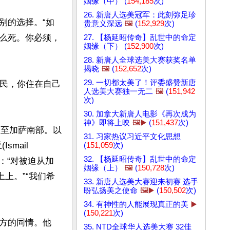
姻缘（中） (
154,185
次)
26. 新唐人选美冠军：此刻弥足珍
别的选择。“如
贵意义深远
🖼️
(
152,929
次)
么死。你必须，
27. 【杨延昭传奇】乱世中的命定
姻缘（下） (
152,900
次)
28. 新唐人全球选美大赛获奖名单
揭晓
🖼️
(
152,652
次)
29. 一切都太美了！评委盛赞新唐
人民，你住在自己
人选美大赛独一无二
🖼️
(
151,942
次)
30. 加拿大新唐人电影《再次成为
神》即将上映
🖼️▶️
(
151,437
次)
移至加萨南部。以
31. 习家热议习近平文化思想
ail 
(
151,059
次)
32. 【杨延昭传奇】乱世中的命定
：“对被迫从加
姻缘（上）
🖼️
(
150,728
次)
上。”“我们希
33. 新唐人选美大赛迎来初赛 选手
盼弘扬美之使命
🖼️▶️
(
150,502
次)
34. 有神性的人能展现真正的美
▶️
(
150,221
次)
方的同情。他
35. NTD全球华人选美大赛 32佳