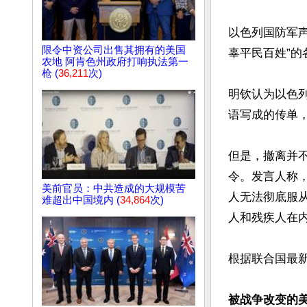
以色列国防军声
限令中资公司出售其拥有的美国
辜平民百姓”的
农地 阿肯色州政府打响执法第一
枪 (
36,211
次)
明钦认为以色列
语写成的传单，
但是，撤离并
令。发言人称，
美前官员：中共造成的大规模苦
人无法彻底服
难超出中国境内 (
34,864
次)
人和残疾人在内
根据联合国最新
被战争改变的美