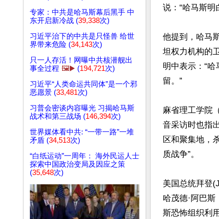
说：“哈马斯明
专家：中共是哈马斯幕后黑手 中
东开启新冷战 (
39,338
次)
他提到，哈马斯
习近平治下的中共是只怪兽 给世
界带来危险 (
34,143
次)
坦权力机构的
只一人存活！网曝中共核潜舰出
明中表示：“
事全过程
🖼️▶️
(
194,721
次)
留。”

习近平“人类命运共同体”是一个邪
恶愿景 (
33,481
次)
习普会密谈内容曝光 习揭哈马斯
麻省理工学院（M
战术和第三战场 (
146,394
次)
音采访时也指
世界媒体看中共: “一带一路”一堆
区和聚集地，
矛盾 (
34,513
次)
质战争”。

“白纸运动”一周年： 海外民运人士
探索中国政治变局及因应之策
(
35,648
次)
美国总统拜登(
哈茂德·阿巴斯
斯恐怖组织利用