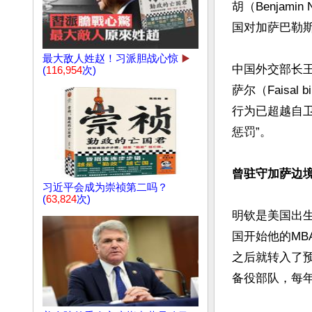
胡（Benjami
国对加萨巴勒斯
最大敌人姓赵！习派胆战心惊
▶️
中国外交部长王
(
116,954
次)
萨尔（Faisal 
行为已超越自卫
惩罚”。

曾驻守加萨边
习近平会成为崇祯第二吗？
(
63,824
次)
明钦是美国出
国开始他的M
之后就转入了
备役部队，每年