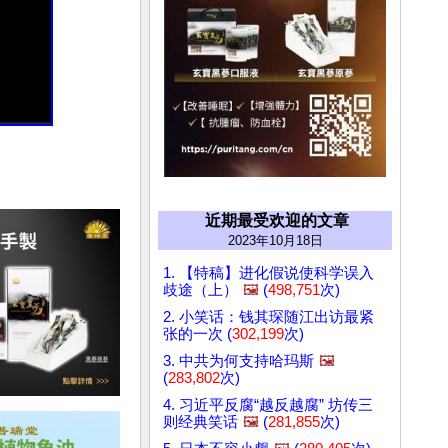
近期最受欢迎的文章
2023年10月18日
1. 【特稿】进化假说使科学误入
歧途（上）
🖼️
(
498,751
次)
2. 小笑话：钱其琛随江出访最紧
张的一次 (
302,199
次)
3. 中共为何支持哈玛斯
🖼️
(
283,802
次)
4. 习近平反腐“越反越腐” 坊传三
则经典笑话
🖼️
(
281,855
次)