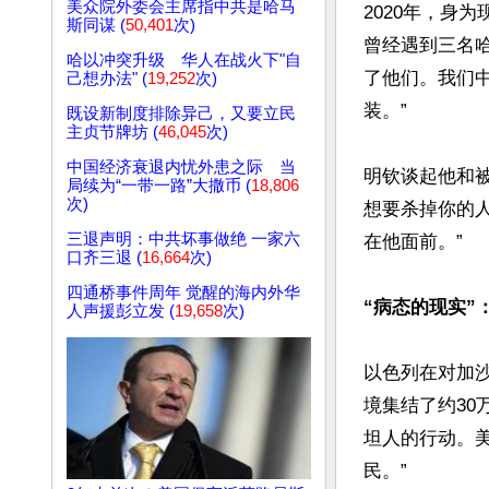
美众院外委会主席指中共是哈马
2020年，身
斯同谋 (
50,401
次)
曾经遇到三名
哈以冲突升级 华人在战火下"自
了他们。我们
己想办法" (
19,252
次)
装。”

既设新制度排除异己，又要立民
主贞节牌坊 (
46,045
次)
中国经济衰退内忧外患之际 当
明钦谈起他和
局续为“一带一路”大撒币 (
18,806
次)
想要杀掉你的
三退声明：中共坏事做绝 一家六
在他面前。”

口齐三退 (
16,664
次)
四通桥事件周年 觉醒的海内外华
“病态的现实”
人声援彭立发 (
19,658
次)
以色列在对加
境集结了约3
坦人的行动。美
民。”
