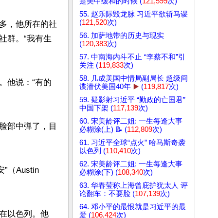
是美中缓和的时候 (
121,599
次)
55. 赵乐际毁龙脉 习近平欲斩马谡
(
121,520
次)
多，他所在的社
56. 加萨地带的历史与现实
社群。“我有生
(
120,383
次)
57. 中南海内斗不止 “李蔡不和”引
关注 (
119,833
次)
58. 几成美国中情局副局长 超级间
。他说：“有的
谍潜伏美国40年
▶️
(
119,817
次)
59. 疑影射习近平 “勤政的亡国君”
中国下架 (
117,139
次)
60. 宋美龄评二姐: 一生每逢大事
脸部中弹了，目
必糊涂(上) 📝 (
112,809
次)
61. 习近平全球“点火” 哈马斯奇袭
以色列 (
110,410
次)
62. 宋美龄评二姐: 一生每逢大事
Austin 
必糊涂(下) (
108,340
次)
63. 华春莹称上海曾庇护犹太人 评
论翻车：不要脸 (
107,139
次)
64. 邓小平的最恨就是习近平的最
在以色列。他
爱 (
106,424
次)