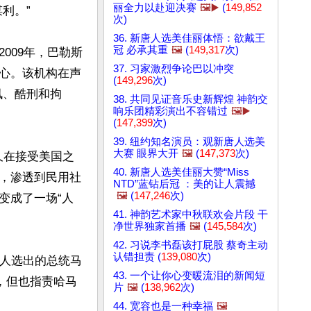
丽全力以赴迎决赛
🖼️▶️
(
149,852
。”

次)
36. 新唐人选美佳丽体悟：欲戴王
冠 必承其重
🖼️
(
149,317
次)
009年，巴勒斯
37. 习家激烈争论巴以冲突
心。该机构在声
(
149,296
次)
讯、酷刑和拘
38. 共同见证音乐史新辉煌 神韵交
响乐团精彩演出不容错过
🖼️▶️
(
147,399
次)
39. 纽约知名演员：观新唐人选美
大赛 眼界大开
🖼️
(
147,373
次)
前不久在接受美国之
40. 新唐人选美佳丽大赞“Miss
，渗透到民用社
NTD”蓝钻后冠 ：美的让人震撼
🖼️
(
147,246
次)
变成了一场“人
41. 神韵艺术家中秋联欢会片段 干
净世界独家首播
🖼️
(
145,584
次)
42. 习说李书磊该打屁股 蔡奇主动
认错担责 (
139,080
次)
坦人选出的总统马
43. 一个让你心变暖流泪的新闻短
力，但也指责哈马
片
🖼️
(
138,962
次)
44. 宽容也是一种幸福
🖼️