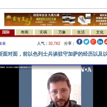
国际
奇闻
灾祸
万象
生活
文化
人气：
32,762
分享：
发表
斯面对面，前以色列士兵谈驻守加萨的经历以及