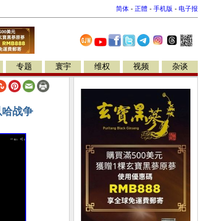
简体
-
正體
-
手机版
-
电子报
专题
寰宇
维权
视频
杂谈
以哈战争