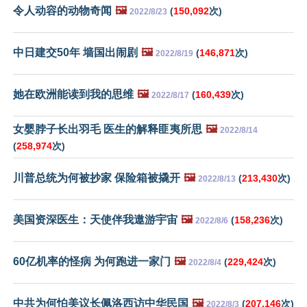
令人动容的动物奇闻
🖼️
(
150,092
次)
2022/8/23
中日建交50年 墙国出闹剧
🖼️
(
146,871
次)
2022/8/19
她在欧洲能读到我的思维
🖼️
(
160,439
次)
2022/8/17
女婴脖子长出羽毛 医生的解释匪夷所思
🖼️
2022/8/14
(
258,974
次)
川普总统为何被抄家 保险箱被撬开
🖼️
(
213,430
次)
2022/8/13
美国资深医生：天使伴我遨游宇宙
🖼️
(
158,236
次)
2022/8/6
60亿机率的怪病 为何跑进一家门
🖼️
(
229,424
次)
2022/8/4
中共为何怕美议长佩洛西访中华民国
🖼️
(
207,146
次)
2022/8/3