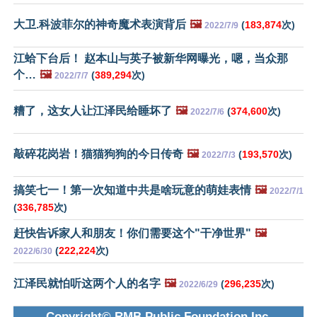
大卫.科波菲尔的神奇魔术表演背后
🖼️
(
183,874
次)
2022/7/9
江蛤下台后！ 赵本山与英子被新华网曝光，嗯，当众那
个…
🖼️
(
389,294
次)
2022/7/7
糟了，这女人让江泽民给睡坏了
🖼️
(
374,600
次)
2022/7/6
敲碎花岗岩！猫猫狗狗的今日传奇
🖼️
(
193,570
次)
2022/7/3
搞笑七一！第一次知道中共是啥玩意的萌娃表情
🖼️
2022/7/1
(
336,785
次)
赶快告诉家人和朋友！你们需要这个"干净世界"
🖼️
(
222,224
次)
2022/6/30
江泽民就怕听这两个人的名字
🖼️
(
296,235
次)
2022/6/29
Copyright© RMB Public Foundation Inc.