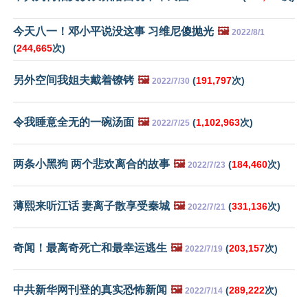
今天八一！邓小平说没这事 习维尼傻抛光
🖼️
2022/8/1
(
244,665
次)
另外空间我姐夫戴着镣铐
🖼️
(
191,797
次)
2022/7/30
令我睡意全无的一碗汤面
🖼️
(
1,102,963
次)
2022/7/25
两条小黑狗 两个悲欢离合的故事
🖼️
(
184,460
次)
2022/7/23
薄熙来听江话 妻离子散享受秦城
🖼️
(
331,136
次)
2022/7/21
奇闻！最离奇死亡和最幸运逃生
🖼️
(
203,157
次)
2022/7/19
中共新华网刊登的真实恐怖新闻
🖼️
(
289,222
次)
2022/7/14