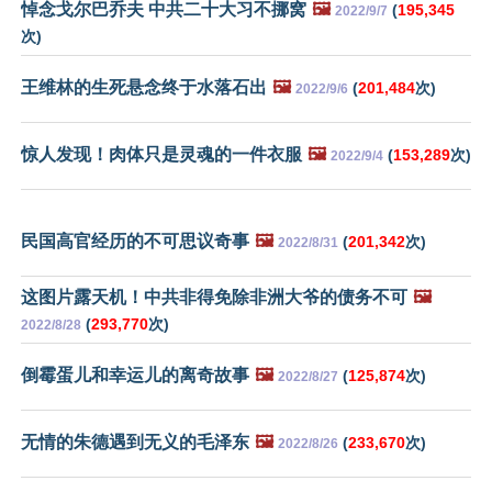
悼念戈尔巴乔夫 中共二十大习不挪窝
🖼️
(
195,345
2022/9/7
次)
王维林的生死悬念终于水落石出
🖼️
(
201,484
次)
2022/9/6
惊人发现！肉体只是灵魂的一件衣服
🖼️
(
153,289
次)
2022/9/4
民国高官经历的不可思议奇事
🖼️
(
201,342
次)
2022/8/31
这图片露天机！中共非得免除非洲大爷的债务不可
🖼️
(
293,770
次)
2022/8/28
倒霉蛋儿和幸运儿的离奇故事
🖼️
(
125,874
次)
2022/8/27
无情的朱德遇到无义的毛泽东
🖼️
(
233,670
次)
2022/8/26