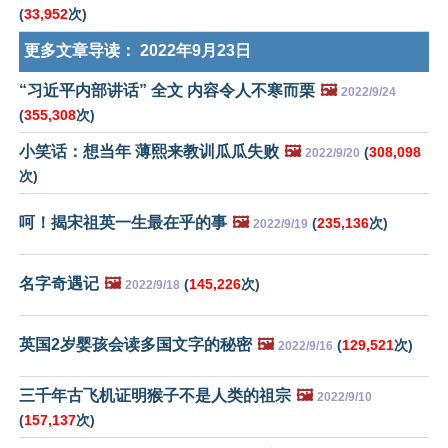
(
33,952
次)
更多文章导读：
2022年9月23日
“习近平内部讲话” 全文 内容令人不寒而栗
🖼️
2022/9/24
(
355,308
次)
小笑话：想当年 薄熙来教训瓜瓜失败
🖼️
(
308,098
2022/9/20
次)
呵！揭宋祖英一生最在乎的事
🖼️
(
235,136
次)
2022/9/19
名字奇遇记
🖼️
(
145,226
次)
2022/9/18
英国2岁婴孩会读多国文字的秘密
🖼️
(
129,521
次)
2022/9/16
三千年古飞机证明猴子不是人类的祖宗
🖼️
2022/9/10
(
157,137
次)