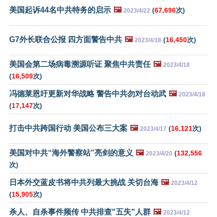
美国起诉44名中共特务的启示
🖼️
(
67,696
次)
2023/4/22
G7外长联合公报 四方面警告中共
🖼️
(
16,450
次)
2023/4/18
美国会第二场病毒溯源听证 聚焦中共责任
🖼️
2023/4/18
(
16,509
次)
冯德莱恩吁更新对华战略 警告中共勿对台动武
🖼️
2023/4/18
(
17,147
次)
打击中共跨国行动 美国公布三大案
🖼️
(
16,121
次)
2023/4/17
美国对中共“海外警察站”亮剑的意义
🖼️
(
132,556
2023/4/20
次)
日本外交蓝皮书将中共列最大挑战 关切台海
🖼️
2023/4/12
(
15,905
次)
杀人、自杀事件频传 中共排查"五失"人群
🖼️
2023/4/12