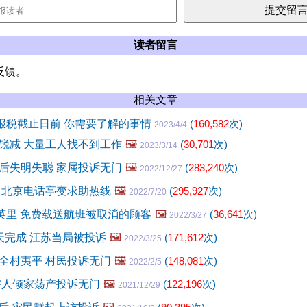
读者留言
反馈。
相关文章
日报税截止日前 你需要了解的事情
(
160,582
次)
2023/4/4
锐减 大量工人找不到工作
🖼️
(
30,701
次)
2023/3/14
后失明失聪 家属投诉无门
🖼️
(
283,240
次)
2022/12/27
 北京电话亭变求助热线
🖼️
(
295,927
次)
2022/7/20
0英里 免费载送航班被取消的顾客
🖼️
(
36,641
次)
2022/3/27
天完成 江苏当局被投诉
🖼️
(
171,612
次)
2022/3/25
全村夷平 村民投诉无门
🖼️
(
148,081
次)
2022/2/5
害人倾家荡产投诉无门
🖼️
(
122,196
次)
2021/12/29