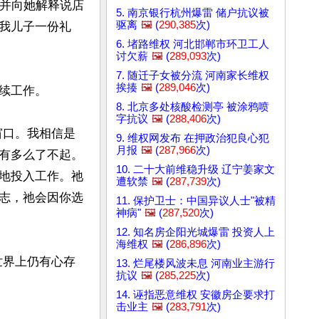
，并向她解释说店
5. 南京银行杭州爆雷 储户抗议被
驱离
🖼️
(
290,385
次)
我儿子一份礼
6. 堵路维权 河北邯郸市环卫工人
讨欠薪
🖼️
(
289,093
次)
7. 随迁子女被分流 河南家长维权
挨揍
🖼️
(
289,046
次)
工作。

8. 北京多处核酸检测亭 被涂鸦喷
字抗议
🖼️
(
288,406
次)
窗口。我相信是
9. 维权网发布 在押政治犯良心犯
月报
🖼️
(
287,966
次)
有多么了不起。
10. 二十大前维稳升级 辽宁姜家文
地投入工作。祂
遭软禁
🖼️
(
287,739
次)
志，祂会因你选
11. 保护卫士：中国异议人士"被精
神病"
🖼️
(
287,520
次)
12. 知名房企阳光城爆雷 投资人上
海维权
🖼️
(
286,896
次)
世界上仍有心存
13. 烂尾楼风波未息 河南业主游行
抗议
🖼️
(
285,225
次)
14. 诬指恶意维权 安徽房企要求打
击业主
🖼️
(
283,791
次)