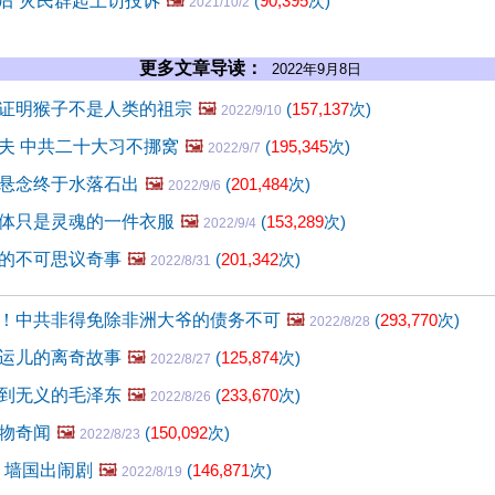
雨后 灾民群起上访投诉
🖼️
(
90,395
次)
2021/10/2
更多文章导读：
2022年9月8日
证明猴子不是人类的祖宗
🖼️
(
157,137
次)
2022/9/10
夫 中共二十大习不挪窝
🖼️
(
195,345
次)
2022/9/7
悬念终于水落石出
🖼️
(
201,484
次)
2022/9/6
体只是灵魂的一件衣服
🖼️
(
153,289
次)
2022/9/4
的不可思议奇事
🖼️
(
201,342
次)
2022/8/31
！中共非得免除非洲大爷的债务不可
🖼️
(
293,770
次)
2022/8/28
运儿的离奇故事
🖼️
(
125,874
次)
2022/8/27
到无义的毛泽东
🖼️
(
233,670
次)
2022/8/26
物奇闻
🖼️
(
150,092
次)
2022/8/23
 墙国出闹剧
🖼️
(
146,871
次)
2022/8/19