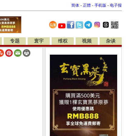
简体
-
正體
-
手机版
-
电子报
专题
寰宇
维权
视频
杂谈