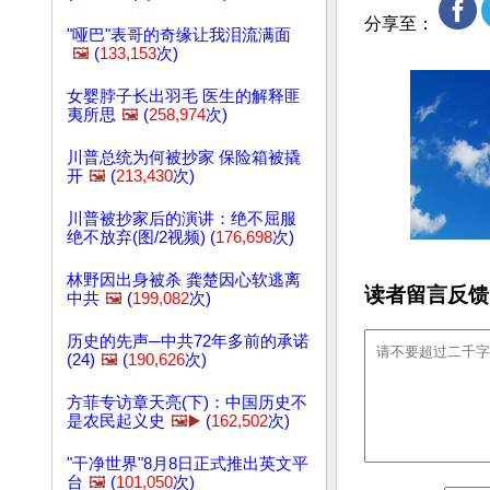
分享至：
"哑巴"表哥的奇缘让我泪流满面
🖼️
(
133,153
次)
女婴脖子长出羽毛 医生的解释匪
夷所思
🖼️
(
258,974
次)
川普总统为何被抄家 保险箱被撬
开
🖼️
(
213,430
次)
川普被抄家后的演讲：绝不屈服
绝不放弃(图/2视频) (
176,698
次)
林野因出身被杀 龚楚因心软逃离
读者留言反馈
中共
🖼️
(
199,082
次)
历史的先声─中共72年多前的承诺
(24)
🖼️
(
190,626
次)
方菲专访章天亮(下)：中国历史不
是农民起义史
🖼️▶️
(
162,502
次)
"干净世界"8月8日正式推出英文平
台
🖼️
(
101,050
次)