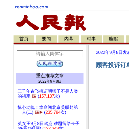
首页
要闻
内幕
时事
幽默
2022年9月8日
发
顾客投诉订单
重点推荐文章
2022年9月8日
三千年古飞机证明猴子不是人类
的祖宗
🖼️
(
157,137
次)
惊心动魄！拿命闯北京美联处第
一人(二)
🖼️▶️
(
235,784
次)
英女王9月8日驾崩 难题留给长子
(多图/2视频) (
122,349
次)