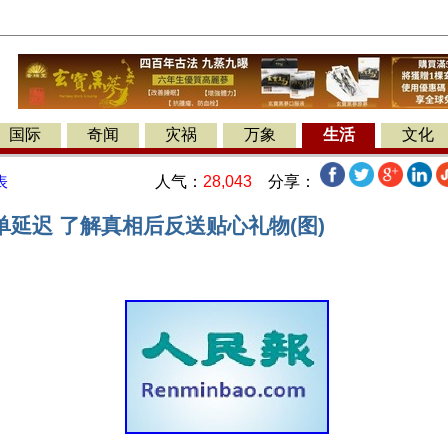
国际
奇闻
灾祸
万象
生活
文化
人气：
28,043
分享：
表
延迟 了解真相后反送贴心礼物(图)