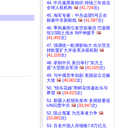
44. 中共雇黑客组织 持续三年攻击
全球人权机构
🖼️
(
41,724
次)
45. 海军专家：中共远望5号正在
探索中非新航线
🖼️
(
41,587
次)
46. 季风暴雨引发空前暴洪 巴基斯
坦1/3国土泡水 IMF伸援手
🖼️
(
41,492
次)
47. 强调统一欧洲影响力 肖尔茨支
持欧盟扩大并改革决策机制
🖼️
(
41,109
次)
48. 牵制中共 美日举行"东方之
盾"大型联合军演
🖼️
(
41,025
次)
49. 与中俄竞争加剧 美国设立北极
大使
🖼️
(
40,802
次)
50. "快乐花娘"用鲜花传递欢乐与
希望
🖼️
(
34,623
次)
51. 新疆人权报告发布 多国政要促
UN问责中共
🖼️
(
33,947
次)
52. 阻止冤案 为无辜者力争
🖼️
(
33,883
次)
53. 百名中国人存瑞银7.8万亿元