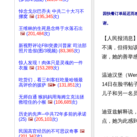
悼念戈尔巴乔夫 中共二十大习不
因快餐订单延迟而
挪窝
🖼️
(
195,345
次)
王维林的生死悬念终于水落石出
🖼️
(
201,484
次)
【人民报消息
新视野评论FBI突袭川普家 司法部
不满，但得知
照片造假(图/3视频) (
83,365
次)
谢，她的善举感
惊人发现！肉体只是灵魂的一件
衣服
🖼️
(
153,289
次)
温迪汉堡（Wen
吃货们，看三剑客狂吃曼哈顿最
14日在脸书
高评价的披萨
🖼️▶️
(
131,851
次)
儿子和另一名员
无师自通 猴妈妈用海姆立克法拯
救噎住的小猴
🖼️
(
106,689
次)
迪亚兹解释说
历史的先声─中共72年多前的承诺
(25)
🖼️
(
205,103
次)
点，她为此感到
民国高官经历的不可思议奇事
🖼️
(
201,342
次)