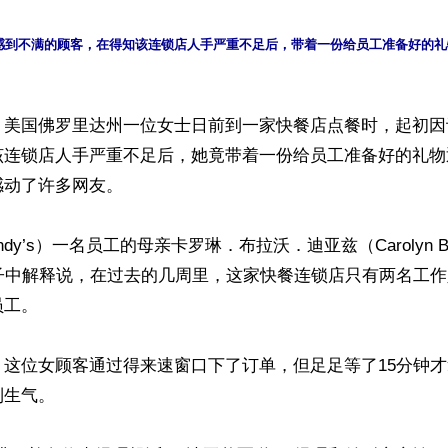
感到不满的顾客，在得知该连锁店人手严重不足后，带着一份给员工准备好的礼
】美国佛罗里达州一位女士日前到一家快餐店点餐时，起初因
该连锁店人手严重不足后，她竟带着一份给员工准备好的礼物
动了许多网友。

dy’s）一名员工的母亲卡罗琳．布拉沃．迪亚兹（Carolyn Bra
帖子中解释说，在过去的几周里，这家快餐连锁店只有两名工
工。

，这位女顾客通过得来速窗口下了订单，但足足等了15分钟
生气。
