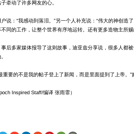
子牵动了许多网友的心。

户说：“我感动到落泪。”另一个人补充说：“伟大的神创造
不同的工作，让整个世界有序地运转。还有更多造物主所赐的
，事后多家媒体报导了这则故事，迪亚兹分享说，很多人都被
。

最重要的不是我的帖子登上了新闻，而是里面提到了上帝。”她
h Inspired Staff/编译 张雨霏）
ww.renminbao.com/rmb/articles/2022/9/8/74865.html