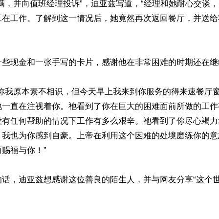
满，并向值班经理投诉”，迪亚兹写道，“经理和她耐心交谈
工在工作。了解到这一情况后，她竟然再次返回餐厅，并送给
一些现金和一张手写的卡片，感谢他在非常困难的时期还在继续
“你我原本素不相识，但今天早上我来到你服务的得来速餐厅
祂一直在注视着你。祂看到了你在巨大的困难面前所做的工作
没有任何帮助的情况下工作有多么艰辛。祂看到了你尽心竭力
，我也为你感到自豪。上帝在利用这个困难的处境磨练你的意
赐福与你！”

的话，迪亚兹想感谢这位善良的陌生人，并与网友分享“这个