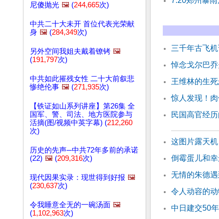
7.20郑州暴
尼傻抛光
🖼️
(
244,665
次)
中共二十大未开 首位代表光荣献
身
🖼️
(
284,349
次)
三千年古飞机
另外空间我姐夫戴着镣铐
🖼️
(
191,797
次)
悼念戈尔巴乔
中共如此摧残女性 二十大前叙悲
王维林的生死
惨绝伦事
🖼️
(
271,935
次)
惊人发现！肉
【铁证如山系列讲座】第26集 全
国军、警、司法、地方医院参与
民国高官经历
活摘(图/视频中英字幕) (
212,260
次)
这图片露天机
历史的先声─中共72年多前的承诺
倒霉蛋儿和幸
(22)
🖼️
(
209,316
次)
无情的朱德遇
现代因果实录：现世得到好报
🖼️
(
230,637
次)
令人动容的动
令我睡意全无的一碗汤面
🖼️
中日建交50年
(
1,102,963
次)