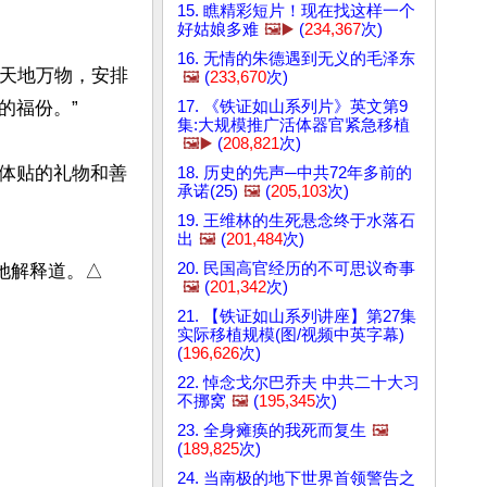
15. 瞧精彩短片！现在找这样一个
好姑娘多难
🖼️▶️
(
234,367
次)
16. 无情的朱德遇到无义的毛泽东
了天地万物，安排
🖼️
(
233,670
次)
17. 《铁证如山系列片》英文第9
福份。”

集:大规模推广活体器官紧急移植
🖼️▶️
(
208,821
次)
体贴的礼物和善
18. 历史的先声─中共72年多前的
承诺(25)
🖼️
(
205,103
次)
19. 王维林的生死悬念终于水落石
出
🖼️
(
201,484
次)
20. 民国高官经历的不可思议奇事
解释道。△

🖼️
(
201,342
次)
21. 【铁证如山系列讲座】第27集
实际移植规模(图/视频中英字幕)
(
196,626
次)
22. 悼念戈尔巴乔夫 中共二十大习
不挪窝
🖼️
(
195,345
次)
23. 全身瘫痪的我死而复生
🖼️
(
189,825
次)
24. 当南极的地下世界首领警告之