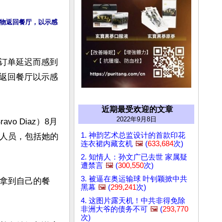
物返回餐厅，以示感
订单延迟而感到
返回餐厅以示感
近期最受欢迎的文章
2022年9月8日
vo Diaz）8月
1. 神韵艺术总监设计的首款印花
作人员，包括她的
连衣裙内藏玄机
🖼️
(
633,684
次)
2. 知情人：孙文广已去世 家属疑
遭禁言
🖼️
(
300,550
次)
3. 被逼在奥运输球 叶钊颖掀中共
才拿到自己的餐
黑幕
🖼️
(
299,241
次)
4. 这图片露天机！中共非得免除
非洲大爷的债务不可
🖼️
(
293,770
次)