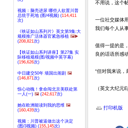
不用说，这个帖
视频：脑壳进尿 哪些人欲置川普
总统于死地 (图/4视频) (
114,411
一位社交媒体用
次)
我们每个人从事
《铁证如山系列片》英文第9集:大
规模推广活体器官紧急移植
🖼️▶️
(
208,821
次)
值得一提的是
【铁证如山系列讲座】第27集 实
良的话语所感动
际移植规模(图/视频中英字幕)
(
196,626
次)
“但对我来说，
中日建交50年 墙国出闹剧
🖼️
(
146,871
次)
（英文大纪元Epoc
惊心动魄！拿命闯北京美联处第
一人(一)
🖼️
(
242,617
次)
文章网址: http://w
她在欧洲能读到我的思维
🖼️
打印机版
(
160,439
次)
视频：川普被逼做出这个决定
(图/3视频) (
155,145
次)