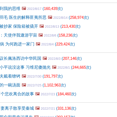
到我的思维
🖼️
(
160,439
次)
2022/8/17
羽毛 医生的解释匪夷所思
🖼️
(
258,974
次)
2022/8/14
被抄家 保险箱被撬开
🖼️
(
213,430
次)
2022/8/13
：天使伴我遨游宇宙
🖼️
(
158,236
次)
2022/8/6
怪病 为何跑进一家门
🖼️
(
229,424
次)
2022/8/4
议长佩洛西访中华民国
🖼️
(
207,146
次)
2022/8/3
小平说没这事 习维尼傻抛光
🖼️
(
244,665
次)
2022/8/1
夫戴着镣铐
🖼️
(
191,797
次)
2022/7/30
的一碗汤面
🖼️
(
1,102,963
次)
2022/7/25
两个悲欢离合的故事
🖼️
(
184,460
次)
2022/7/23
 妻离子散享受秦城
🖼️
(
331,136
次)
2022/7/21