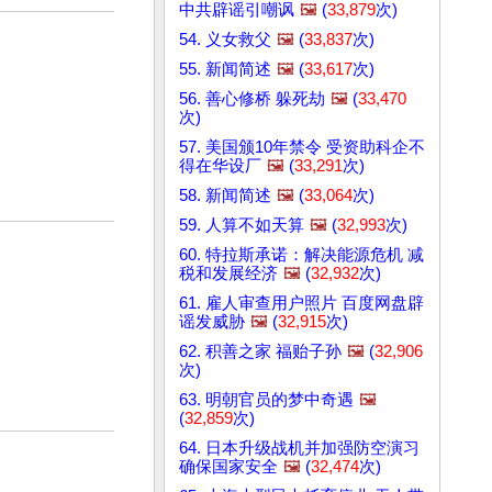
中共辟谣引嘲讽
🖼️
(
33,879
次)
54. 义女救父
🖼️
(
33,837
次)
55. 新闻简述
🖼️
(
33,617
次)
56. 善心修桥 躲死劫
🖼️
(
33,470
次)
57. 美国颁10年禁令 受资助科企不
得在华设厂
🖼️
(
33,291
次)
58. 新闻简述
🖼️
(
33,064
次)
59. 人算不如天算
🖼️
(
32,993
次)
60. 特拉斯承诺：解决能源危机 减
税和发展经济
🖼️
(
32,932
次)
61. 雇人审查用户照片 百度网盘辟
谣发威胁
🖼️
(
32,915
次)
62. 积善之家 福贻子孙
🖼️
(
32,906
次)
63. 明朝官员的梦中奇遇
🖼️
(
32,859
次)
64. 日本升级战机并加强防空演习
确保国家安全
🖼️
(
32,474
次)