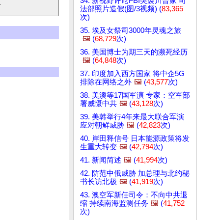
34. 新视野评论FBI突袭川普家 司
法部照片造假(图/3视频) (
83,365
次)
35. 埃及女祭司3000年灵魂之旅
🖼️
(
68,729
次)
36. 美国博士为期三天的濒死经历
🖼️
(
64,848
次)
37. 印度加入西方国家 将中企5G
排除在网络之外
🖼️
(
43,577
次)
38. 美澳等17国军演 专家：空军部
署威慑中共
🖼️
(
43,128
次)
39. 美韩举行4年来最大联合军演
应对朝鲜威胁
🖼️
(
42,823
次)
40. 岸田释信号 日本能源政策将发
生重大转变
🖼️
(
42,794
次)
41. 新闻简述
🖼️
(
41,994
次)
42. 防范中俄威胁 加总理与北约秘
书长访北极
🖼️
(
41,919
次)
43. 澳空军新任司令：不向中共退
缩 持续南海监测任务
🖼️
(
41,752
次)