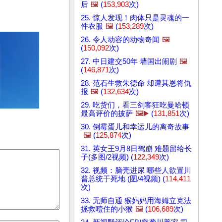
后
🖼️
(
153,903
次)
25. 惊人发现！肉体只是灵魂的一
件衣服
🖼️
(
153,289
次)
26. 令人动容的动物奇闻
🖼️
(
150,092
次)
27. 中日建交50年 墙国出闹剧
🖼️
(
146,871
次)
28. 范石生救朱德命 却遭其恩将仇
报
🖼️
(
132,634
次)
29. 吃货们，看三剑客狂吃曼哈顿
最高评价的披萨
🖼️▶️
(
131,851
次)
30. 倒霉蛋儿和幸运儿的离奇故事
🖼️
(
125,874
次)
31. 英女王9月8日驾崩 难题留给长
子(多图/2视频) (
122,349
次)
32. 视频：脑壳进尿 哪些人欲置川
普总统于死地 (图/4视频) (
114,411
次)
33. 无师自通 猴妈妈用海姆立克法
拯救噎住的小猴
🖼️
(
106,689
次)