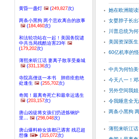
黄昏一盏灯
🖼️
(
249,827
次)
她在欧洲能读
两条小黑狗 两个悲欢离合的故事
女婴脖子长出
🖼️
(
184,460
次)
川普总统为何
和法轮功站在一起！美国务院谴
美国资深医生
中共当局残酷迫害23年
🖼️
(
179,202
次)
60亿机率的
薄熙来听江话 妻离子散享受秦城
🖼️
(
331,136
次)
中共为何怕美
寺院高僧送一本书 肺癌痊愈绝
今天八一！邓
处逢生
🖼️
(
255,702
次)
另外空间我姐
奇闻！最离奇死亡和最幸运逃生
🖼️
(
203,157
次)
令我睡意全无
两条小黑狗 
唐山凶徒将女孩们扔进炼钢炉
里…
🖼️
(
298,048
次)
薄熙来听江话
唐山爆料称女孩都已遇害 残忍超
想像
🖼️▶️
(
315,072
次)