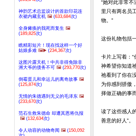
“她对此非常不
里只有两名员
神韵艺术总监设计的首款印花连
衣裙内藏玄机
🖼️
(
633,684
次)
物。”

全身瘫痪的我死而复生
🖼️
(
189,825
次)
这份礼物包括
瞧精彩短片！现在找这样一个好
姑娘多难
🖼️▶️
(
234,367
次)
卡片上写着：
这图片露天机！中共非得免除非
神希望你知道
洲大爷的债务不可
🖼️
(
293,770
次)
祂看到了你在
倒霉蛋儿和幸运儿的离奇故事
🖼️
为你感到骄傲
(
125,874
次)
择做正确的事而
无情的朱德遇到无义的毛泽东
🖼️
(
233,670
次)
读了这些感人
范石生救朱德命 却遭其恩将仇报
🖼️
(
132,634
次)
善意的好人”。

令人动容的动物奇闻
🖼️
(
150,092
次)