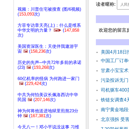
读者暱称:
视频：川普住宅被搜查 (图/6视频)
(
153,093
次)
方菲专访章天亮(上)：什么是维系
欢迎您的留言
中华文明的力量？
🖼️▶️
(
147,858
次)
美国资深医生：天使伴我遨游宇
宙
🖼️
(
158,236
次)
美国4月18
中国工厂订单
历史的先声─中共72年多前的承诺
(23)
🖼️
(
193,268
次)
甘肃小宝宝术
60亿机率的怪病 为何跑进一家门
污染投诉无门
🖼️
(
229,424
次)
司机驱车40
中共为何怕美议长佩洛西访中华
民国
🖼️
(
207,146
次)
铁链女调查4
南宁黄金地段
神为何将他送进地狱里煎熬23分
钟
🖼️
(
167,381
次)
北京强拆 受
今天八一！邓小平说没这事 习维