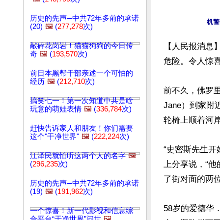
历史的先声─中共72年多前的承诺
(20)
🖼️
(
277,278
次)
敲碎花岗岩！猫猫狗狗的今日传
【人民报消息
奇
🖼️
(
193,570
次)
危险。令人惊
前日本黑帮干部亲述一个可怕的
经历
🖼️
(
212,710
次)
前不久，佛罗里达
搞笑七一！第一次知道中共是啥
Jane）到家
玩意的萌娃表情
🖼️
(
336,784
次)
轮椅上顺着河岸
赶快告诉家人和朋友！你们需要
这个"干净世界"
🖼️
(
222,224
次)
“史密斯先生开
江泽民就怕听这两个人的名字
🖼️
上分享说，“
(
296,235
次)
了街对面的两位
历史的先声─中共72年多前的承诺
(19)
🖼️
(
191,962
次)
58岁的爱德华．苏
一个惊喜！新一代影视和信息综
合平台“干净世界”问世
🖼️