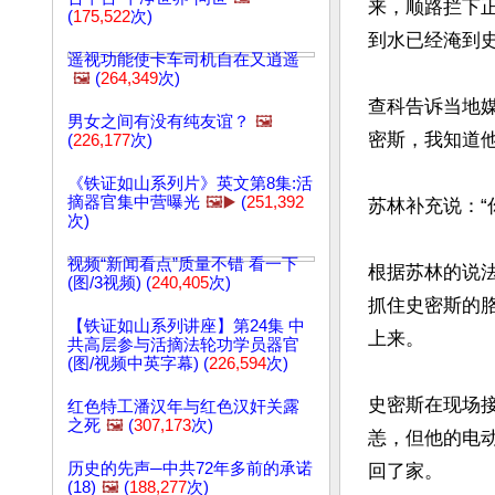
来，顺路拦下正
(
175,522
次)
到水已经淹到史
遥视功能使卡车司机自在又逍遥
🖼️
(
264,349
次)
查科告诉当地媒体
男女之间有没有纯友谊？
🖼️
密斯，我知道他
(
226,177
次)
《铁证如山系列片》英文第8集:活
摘器官集中营曝光
🖼️▶️
(
251,392
苏林补充说：“
次)
视频“新闻看点”质量不错 看一下
根据苏林的说
(图/3视频) (
240,405
次)
抓住史密斯的
【铁证如山系列讲座】第24集 中
上来。

共高层参与活摘法轮功学员器官
(图/视频中英字幕) (
226,594
次)
史密斯在现场
红色特工潘汉年与红色汉奸关露
之死
🖼️
(
307,173
次)
恙，但他的电
历史的先声─中共72年多前的承诺
回了家。

(18)
🖼️
(
188,277
次)