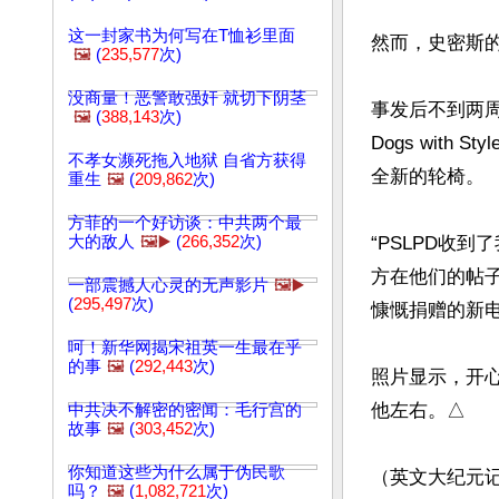
这一封家书为何写在T恤衫里面
然而，史密斯的
🖼️
(
235,577
次)
没商量！恶警敢强奸 就切下阴茎
事发后不到两周
🖼️
(
388,143
次)
Dogs with
不孝女濒死拖入地狱 自省方获得
全新的轮椅。

重生
🖼️
(
209,862
次)
方菲的一个好访谈：中共两个最
大的敌人
🖼️▶️
(
266,352
次)
“PSLPD收
方在他们的帖子中解
一部震撼人心灵的无声影片
🖼️▶️
(
295,497
次)
慷慨捐赠的新电
呵！新华网揭宋祖英一生最在乎
的事
🖼️
(
292,443
次)
照片显示，开
他左右。△

中共决不解密的密闻：毛行宫的
故事
🖼️
(
303,452
次)
你知道这些为什么属于伪民歌
（英文大纪元记者L
吗？
🖼️
(
1,082,721
次)