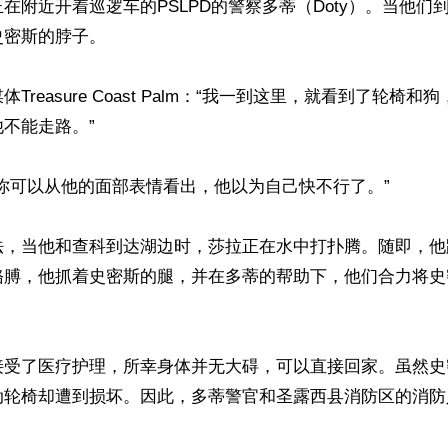
在附近开着巡逻车的PSLPD的警察多蒂（Doty）。当他们
密斯的脖子。

Treasure Coast Palm：“我一到这里，就看到了轮椅
不能走路。”

你可以从他的面部表情看出，他以为自己快不行了。”

法，当他和查科到达湖边时，莎拉正在水中打扑腾。随即，他
胳膊，他抓着史密斯的腿，并在多蒂的帮助下，他们合力将史
接受了医疗护理，所幸身体并无大碍，可以直接回家。虽然史
动轮椅却遭到损坏。因此，多蒂警官和圣露西县消防区的消防