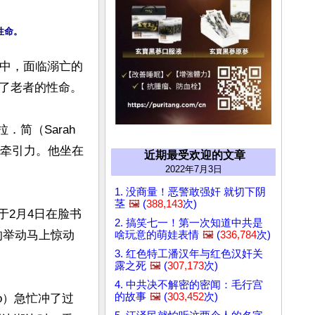
湖中，面临溺亡的
了老者的性命。

简（Sarah 
的牵引力。他坐在
近期最受欢迎的文章
2022年7月3日
1. 没商量！恶警敢强奸 就切下阴
茎
🖼️
(
388,143
次)
于2月4日在脸书
2. 搞笑七一！第一次知道中共是
的举动马上惊动
啥玩意的萌娃表情
🖼️
(
336,784
次)
3. 红色特工潘汉年与红色汉奸关
露之死
🖼️
(
307,173
次)
4. 中共决不解密的密闻：毛行宫
的故事
🖼️
(
303,452
次)
cko）急忙冲了过