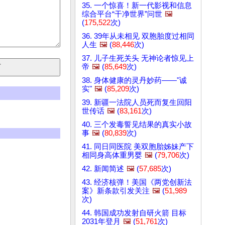
35. 一个惊喜！新一代影视和信息
综合平台“干净世界”问世
🖼️
(
175,522
次)
36. 39年从未相见 双胞胎度过相同
人生
🖼️
(
88,446
次)
37. 儿子生死关头 无神论者惊见上
帝
🖼️
(
85,649
次)
38. 身体健康的灵丹妙药——"诚
实"
🖼️
(
85,209
次)
39. 新疆一法院人员死而复生回阳
世传话
🖼️
(
83,161
次)
40. 三个发毒誓见结果的真实小故
事
🖼️
(
80,839
次)
41. 同日同医院 美双胞胎姊妹产下
相同身高体重男婴
🖼️
(
79,706
次)
42. 新闻简述
🖼️
(
57,685
次)
43. 经济核弹！美国《两党创新法
案》新条款引发关注
🖼️
(
51,989
次)
44. 韩国成功发射自研火箭 目标
2031年登月
🖼️
(
51,761
次)