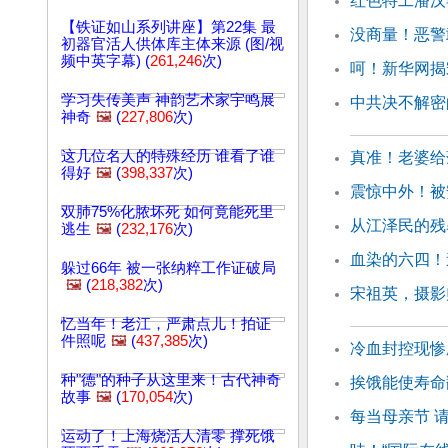
红色特工潘汉
【铁证如山系列讲座】第22集 最
没商量！恶警
初器官活人供体库主体来源 (图/视
频中英字幕) (
261,246
次)
呵！新华网揭
学习失传美声 神韵艺术家宇鸣展
中共决不解密
神奇
🖼️
(
227,806
次)
这几位名人的特殊经历 谁看了谁
真准！老婆给
得好
🖼️
(
398,337
次)
震惊中外！被
双肺75%化脓坏死 如何竟能死里
从江泽民的残
逃生
🖼️
(
232,176
次)
血染的六四！
躲过66年 被一张纳粹工作证破局
🖼️
(
218,382
次)
宋祖英，摄影
忆当年！老江，严肃点儿！拍证
件照呢
🖼️
(
437,385
次)
冷血封控现惨
种"德"的种子从这里来！古代神奇
挨饿能使寿命
故事
🖼️
(
170,054
次)
每当母亲节 
运动了！上海烧活人清零 撑死饿