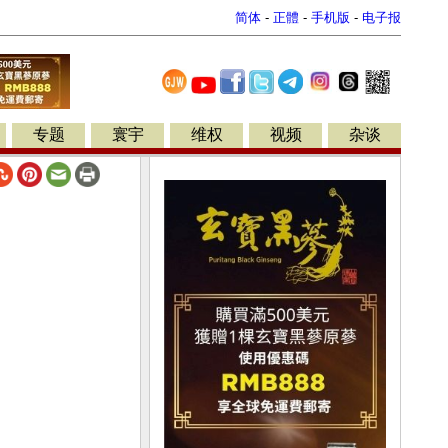
简体
-
正體
-
手机版
-
电子报
专题
寰宇
维权
视频
杂谈