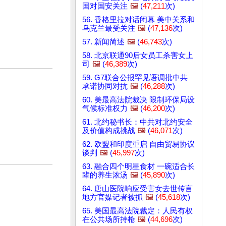
国对国安关注
🖼️
(
47,211
次)
56. 香格里拉对话闭幕 美中关系和
乌克兰最受关注
🖼️
(
47,136
次)
57. 新闻简述
🖼️
(
46,743
次)
58. 北京联通90后女员工杀害女上
司
🖼️
(
46,389
次)
59. G7联合公报罕见语调批中共
承诺协同对抗
🖼️
(
46,288
次)
60. 美最高法院裁决 限制环保局设
气候标准权力
🖼️
(
46,200
次)
61. 北约秘书长：中共对北约安全
及价值构成挑战
🖼️
(
46,071
次)
62. 欧盟和印度重启 自由贸易协议
谈判
🖼️
(
45,997
次)
63. 融合四个明星食材 一碗适合长
辈的养生浓汤
🖼️
(
45,890
次)
64. 唐山医院响应受害女去世传言
地方官媒记者被抓
🖼️
(
45,618
次)
65. 美国最高法院裁定：人民有权
在公共场所持枪
🖼️
(
44,696
次)