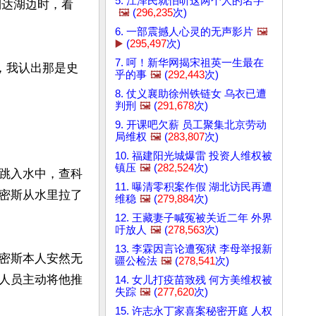
5. 江泽民就怕听这两个人的名字
到达湖边时，看
🖼️
(
296,235
次)
6. 一部震撼人心灵的无声影片
🖼️
▶️
(
295,497
次)
7. 呵！新华网揭宋祖英一生最在
和狗，我认出那是史
乎的事
🖼️
(
292,443
次)
8. 仗义襄助徐州铁链女 乌衣已遭
判刑
🖼️
(
291,678
次)
9. 开课吧欠薪 员工聚集北京劳动
局维权
🖼️
(
283,807
次)
10. 福建阳光城爆雷 投资人维权被
镇压
🖼️
(
282,524
次)
跳入水中，查科
11. 曝清零积案作假 湖北访民再遭
密斯从水里拉了
维稳
🖼️
(
279,884
次)
12. 王藏妻子喊冤被关近二年 外界
吁放人
🖼️
(
278,563
次)
13. 李霖因言论遭冤狱 李母举报新
密斯本人安然无
疆公检法
🖼️
(
278,541
次)
人员主动将他推
14. 女儿打疫苗致残 何方美维权被
失踪
🖼️
(
277,620
次)
15. 许志永丁家喜案秘密开庭 人权