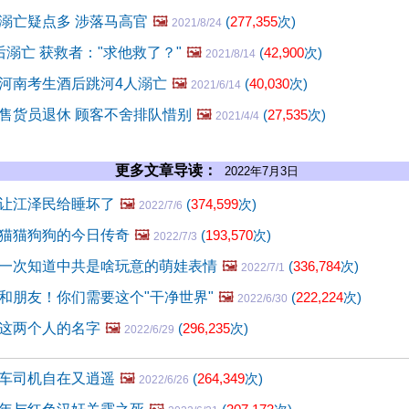
溺亡疑点多 涉落马高官
🖼️
(
277,355
次)
2021/8/24
后溺亡 获救者："求他救了？"
🖼️
(
42,900
次)
2021/8/14
河南考生酒后跳河4人溺亡
🖼️
(
40,030
次)
2021/6/14
售货员退休 顾客不舍排队惜别
🖼️
(
27,535
次)
2021/4/4
更多文章导读：
2022年7月3日
让江泽民给睡坏了
🖼️
(
374,599
次)
2022/7/6
猫猫狗狗的今日传奇
🖼️
(
193,570
次)
2022/7/3
一次知道中共是啥玩意的萌娃表情
🖼️
(
336,784
次)
2022/7/1
和朋友！你们需要这个"干净世界"
🖼️
(
222,224
次)
2022/6/30
这两个人的名字
🖼️
(
296,235
次)
2022/6/29
车司机自在又逍遥
🖼️
(
264,349
次)
2022/6/26