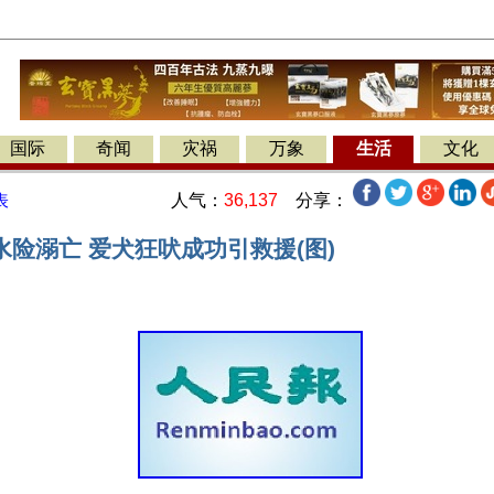
国际
奇闻
灾祸
万象
生活
文化
人气：
36,137
分享：
表
险溺亡 爱犬狂吠成功引救援(图)