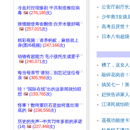
公安厅副厅长
冷血封控现惨剧 中共制造猴痘病
毒
🖼️
(
276,185
次)
少年救3女孩
挨饿能使寿命翻倍 白开水最好喝
高考后厌世？
🖼️
(
257,015
次)
日本八旬超级
精彩视频：谁养蚂蚁，麻烦就上
身(图/6视频) (
247,166
次)
动物有超能力 毛小孩托生成爱子
🖼️
(
240,371
次)
糟了，这女人
每当母亲节 请别…别忘记这位母
敲碎花岗岩！
亲
🖼️
(
305,956
次)
搞笑七一！第
哇！“国际在线”出的这新闻就怕联
想
🖼️
(
193,765
次)
赶快告诉家人
江泽民就怕听
怪事！数吨重巨石是如何逃出湖
底的
🖼️
(
236,556
次)
遥视功能使卡
历史的先声─中共72年多前的承诺
(14)
🖼️
(
227,448
次)