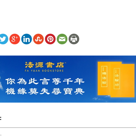
ww.renminbao.com/rmb/articles/2022/7/3/74562.html
: