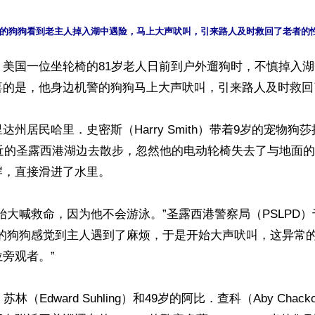
】美国一位坐轮椅的81岁老人日前到户外遛狗时，不慎掉入
喜的是，他身边机警的狗狗马上大声吠叫，引来路人及时救回
州居民哈里．史密斯（Harry Smith）带着9岁的宠物狗莎拉．
附近的圣露西港湖边去散步，忽然他的电动轮椅失去了与地面
，直接滑进了水里。

始大喊救命，因为他不会游泳。”圣露西港警察局（PSLPD）
他的狗狗感觉到主人遇到了麻烦，于是开始大声吠叫，这异常
旁观者。”

林（Edward Suhling）和49岁的阿比．查科（Aby Cha