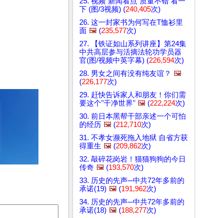
25. 视频“新闻看点”质量不错 看一
下 (图/3视频) (
240,405
次)
26. 这一封家书为何写在T恤衫里
面
🖼️
(
235,577
次)
27. 【铁证如山系列讲座】第24集
中共高层参与活摘法轮功学员器
官(图/视频中英字幕) (
226,594
次)
28. 男女之间有没有纯友谊？
🖼️
(
226,177
次)
29. 赶快告诉家人和朋友！你们需
要这个"干净世界"
🖼️
(
222,224
次)
30. 前日本黑帮干部亲述一个可怕
的经历
🖼️
(
212,710
次)
31. 不孝女濒死拖入地狱 自省方获
得重生
🖼️
(
209,862
次)
32. 敲碎花岗岩！猫猫狗狗的今日
传奇
🖼️
(
193,570
次)
33. 历史的先声─中共72年多前的
承诺(19)
🖼️
(
191,962
次)
34. 历史的先声─中共72年多前的
承诺(18)
🖼️
(
188,277
次)