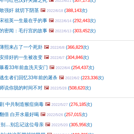
年与红色汉奸关露之死
🖼️
(
307,173
次)
2022/6/21
敢强奸 就切下阴茎
🖼️
(
388,143
次)
2022/6/18
宋祖英一生最在乎的事
🖼️
(
292,443
次)
2022/6/14
的密闻：毛行宫的故事
🖼️
(
303,452
次)
2022/6/13
薄熙来占了一个死卦
🖼️
(
366,829
次)
2022/6/8
安排好的一生被改变
🖼️
(
304,846
次)
2022/6/7
暴看33年前血洗天安门
🖼️
(
254,437
次)
2022/6/4
逃生者们回忆33年前的屠杀
🖼️
(
223,336
次)
2022/6/2
师说你脱的时间不对
🖼️
(
508,620
次)
2022/5/28
剧 中共制造猴痘病毒
🖼️
(
276,185
次)
2022/5/27
翻倍 白开水最好喝
🖼️
(
257,015
次)
2022/5/26
请别…别忘记这位母亲
🖼️
(
305,956
次)
2022/5/20