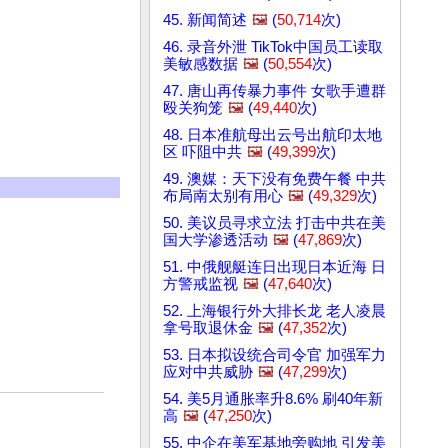
45. 新闻简述
🖼️
(
50,714
次)
46. 录音外泄 TikTok中国员工读取
美敏感数据
🖼️
(
50,554
次)
47. 唐山再传暴力事件 女歌手遭群
殴关狗笼
🖼️
(
49,440
次)
48. 日本准航母出云号出航印太地
区 吓阻中共
🖼️
(
49,399
次)
49. 澳媒：天下没有免费午餐 中共
布局南太别有用心
🖼️
(
49,329
次)
50. 美议员寻求立法 打击中共在美
国大学渗透活动
🖼️
(
47,869
次)
51. 中俄舰艇连日出现日本近海 日
方警戒监视
🖼️
(
47,640
次)
52. 上海银行外大排长龙 老人凌晨
拿号取退休金
🖼️
(
47,352
次)
53. 日本拟设统合司令官 加强军力
应对中共威胁
🖼️
(
47,299
次)
54. 美5月通胀率升8.6% 刷40年新
高
🖼️
(
47,250
次)
55. 中企在美军基地旁购地 引发美