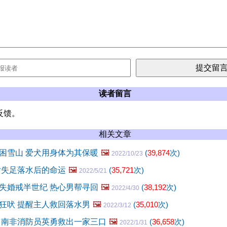
读者留言
反馈。
相关文章
困雪山 爱犬用身体为其保暖
🖼️
(
39,874
次)
2022/10/23
女失足落水后的命运
🖼️
(
35,721
次)
2022/5/21
失婚戒半世纪 热心男帮寻回
🖼️
(
38,192
次)
2022/4/30
狂吠 提醒主人救回落水男
🖼️
(
35,010
次)
2022/3/12
 南非消防员英勇救出一家三口
🖼️
(
36,658
次)
2022/1/31