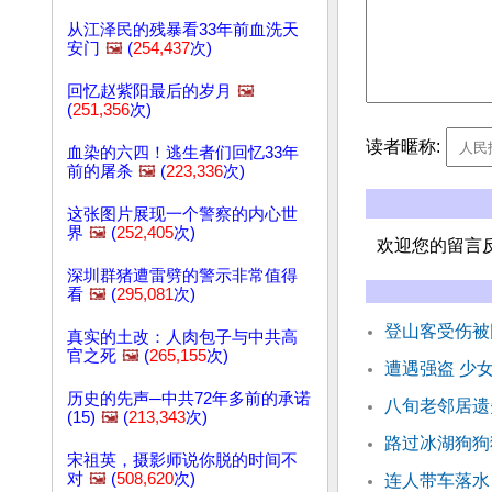
从江泽民的残暴看33年前血洗天
安门
🖼️
(
254,437
次)
回忆赵紫阳最后的岁月
🖼️
(
251,356
次)
读者暱称:
血染的六四！逃生者们回忆33年
前的屠杀
🖼️
(
223,336
次)
这张图片展现一个警察的内心世
界
🖼️
(
252,405
次)
欢迎您的留言
深圳群猪遭雷劈的警示非常值得
看
🖼️
(
295,081
次)
登山客受伤被
真实的土改：人肉包子与中共高
官之死
🖼️
(
265,155
次)
遭遇强盗 少
历史的先声─中共72年多前的承诺
八旬老邻居遗
(15)
🖼️
(
213,343
次)
路过冰湖狗狗
宋祖英，摄影师说你脱的时间不
对
🖼️
(
508,620
次)
连人带车落水