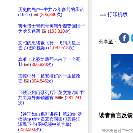
文章网址: http://w
历史的先声─中共72年多前的承诺
打印机版
(16-17)
🖼️
(
205,896
次)
著名博士冒死带美籍华裔妻回国
为啥又逃离
🖼️
(
193,310
次)
分享至：
文昭的思绪很飞扬：飞到火星上
去了(图/2视频) (
1,097,513
次)
真准！老婆给薄熙来占了一个死
卦
🖼️
(
366,829
次)
震惊中外！被安排好的一生被改
变
🖼️
(
304,846
次)
《铁证如山系列片》英文第7集:中
共向海外倾销器官
🖼️▶️
(
281,241
次)
【铁证如山系列讲座】第23集 活
读者留言反馈
摘法轮功学员器官国家犯罪是江
泽民下令(图/视频中英字幕)
(
228,909
次)