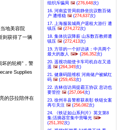
组织斥骗局
🖼️
(
276,648
次)
16. 河南监管局前静坐抗议数百储
户 遭维稳
🖼️
(
274,637
次)
17. 上海服装城商户退租大游行 遭
从当地美容院
镇压
🖼️
(
274,272
次)
18. 集体抗议降薪 山东数百教师遭
而史密斯则获得了一辆
镇压
🖼️
(
272,413
次)
19. 方菲的一个好访谈：中共两个
最大的敌人
🖼️▶️
(
266,352
次)
20. 遥视功能使卡车司机自在又逍
损坏的轮椅”，警
遥
🖼️
(
264,349
次)
 Supplies
21. 健康码阻维权 河南储户被赋红
码
🖼️
(
259,453
次)
22. 吉林信访局提霸王协议 息访也
要管控
🖼️
(
257,064
次)
亮的莎拉陪伴在
23. 徐州丰县警察获表彰 铁链女案
再引关注
🖼️
(
256,082
次)
24. 《铁证如山系列片》英文第8
集:活摘器官集中营曝光
🖼️▶️
(
251,392
次)