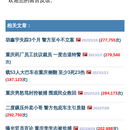
欢迎您的留言反馈。
相关文章：
胡鑫宇失踪3个月 警方至今不立案
🖼️
(
277,755
次)
2023/1/16
重庆药厂员工抗议裁员 一度击退特警
🖼️
(
279,540
2023/1/7
次)
载53人大巴车在重庆侧翻 至少3死23伤
🖼️
2023/1/13
(
187,123
次)
重庆男怒骂封控被捕 围观民众救回
🖼️
(
284,173
次)
2022/12/1
二度碾压外卖小哥 警方包庇车主引质疑
🖼️
2022/7/28
(
292,750
次)
曝光官员言论 重庆李学志被批捕
🖼️
(
202,888
次)
2022/4/26