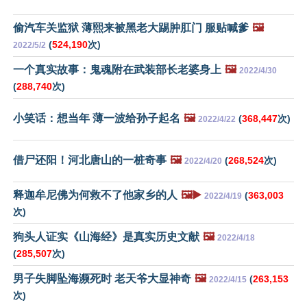
偷汽车关监狱 薄熙来被黑老大踢肿肛门 服贴喊爹
🖼️
(
524,190
次)
2022/5/2
一个真实故事：鬼魂附在武装部长老婆身上
🖼️
2022/4/30
(
288,740
次)
小笑话：想当年 薄一波给孙子起名
🖼️
(
368,447
次)
2022/4/22
借尸还阳！河北唐山的一桩奇事
🖼️
(
268,524
次)
2022/4/20
释迦牟尼佛为何救不了他家乡的人
🖼️▶️
(
363,003
2022/4/19
次)
狗头人证实《山海经》是真实历史文献
🖼️
2022/4/18
(
285,507
次)
男子失脚坠海濒死时 老天爷大显神奇
🖼️
(
263,153
2022/4/15
次)