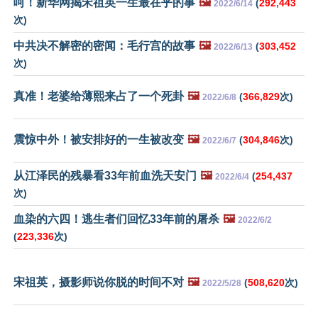
呵！新华网揭宋祖英一生最在乎的事
🖼️
(
292,443
2022/6/14
次)
中共决不解密的密闻：毛行宫的故事
🖼️
(
303,452
2022/6/13
次)
真准！老婆给薄熙来占了一个死卦
🖼️
(
366,829
次)
2022/6/8
震惊中外！被安排好的一生被改变
🖼️
(
304,846
次)
2022/6/7
从江泽民的残暴看33年前血洗天安门
🖼️
(
254,437
2022/6/4
次)
血染的六四！逃生者们回忆33年前的屠杀
🖼️
2022/6/2
(
223,336
次)
宋祖英，摄影师说你脱的时间不对
🖼️
(
508,620
次)
2022/5/28