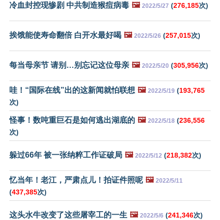
冷血封控现惨剧 中共制造猴痘病毒
🖼️
(
276,185
次)
2022/5/27
挨饿能使寿命翻倍 白开水最好喝
🖼️
(
257,015
次)
2022/5/26
每当母亲节 请别…别忘记这位母亲
🖼️
(
305,956
次)
2022/5/20
哇！“国际在线”出的这新闻就怕联想
🖼️
(
193,765
2022/5/19
次)
怪事！数吨重巨石是如何逃出湖底的
🖼️
(
236,556
2022/5/18
次)
躲过66年 被一张纳粹工作证破局
🖼️
(
218,382
次)
2022/5/12
忆当年！老江，严肃点儿！拍证件照呢
🖼️
2022/5/11
(
437,385
次)
这头水牛改变了这些屠宰工的一生
🖼️
(
241,346
次)
2022/5/6