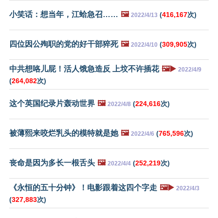
小笑话：想当年，江蛤急召……
🖼️
(
416,167
次)
2022/4/13
四位因公殉职的党的好干部猝死
🖼️
(
309,905
次)
2022/4/10
中共想咯儿屁！活人饿急造反 上坟不许插花
🖼️▶️
2022/4/9
(
264,082
次)
这个英国纪录片轰动世界
🖼️
(
224,616
次)
2022/4/8
被薄熙来咬烂乳头的模特就是她
🖼️
(
765,596
次)
2022/4/6
丧命是因为多长一根舌头
🖼️
(
252,219
次)
2022/4/4
《永恒的五十分钟》！电影跟着这四个字走
🖼️▶️
2022/4/3
(
327,883
次)