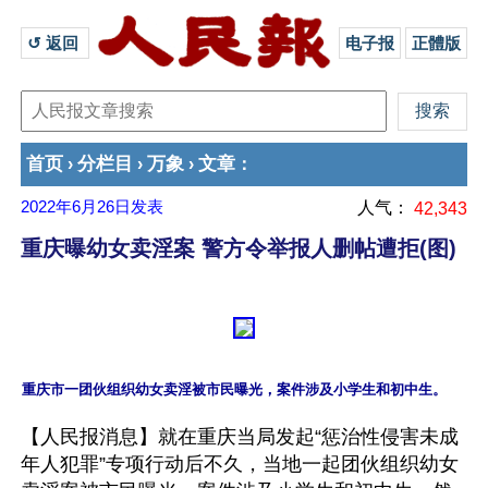
↺ 返回 
电子报
正體版
首页
分栏目
万象
文章
›
›
›
：
2022年6月26日
发表
人气：
42,343
重庆曝幼女卖淫案 警方令举报人删帖遭拒(图)
【人民报消息】就在重庆当局发起“惩治性侵害未成
年人犯罪”专项行动后不久，当地一起团伙组织幼女