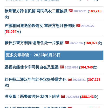
徐州警方跨省抓捕 网民乌衣二度被抓
🖼️
(
169,216
2022/3/11
次)
声援相同遭遇的铁链女 重庆方思月被传唤
🖼️
2022/2/22
(
53,054
次)
被长沙警方刑拘 谢阳住处一片狼藉
🖼️
(
158,971
次)
2022/1/26
更多文章导读：
2022年6月26日
遥视功能使卡车司机自在又逍遥
🖼️
(
264,349
次)
2022/6/26
红色特工潘汉年与红色汉奸关露之死
🖼️
(
307,173
2022/6/21
次)
没商量！恶警敢强奸 就切下阴茎
🖼️
(
388,143
次)
2022/6/18