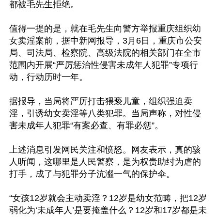
都被毛先生拒绝。

值得一提的是，就在毛先生向警方举报重庆组织幼
女卖淫案前，据中新网报导，3月6日，重庆市公安
局、司法局、检察院、高级法院的相关部门在全市
范围内开展“严厉惩治性侵害未成年人犯罪”专项行
动，行动历时一年。

据报导，当局将严厉打击猥亵儿童，组织强迫卖
淫，引诱幼女卖淫等八类犯罪。当局声称，对性侵
害未成年人犯罪“有案必查、有罪必惩”。

上述消息引发网民关注和愤怒。网友表示，真的骇
人听闻，这哪里是人民警察，是为权贵助纣为虐的
打手，成了与犯罪分子沆瀣一气的保护伞。

“女孩12岁就会主动卖淫？12岁是幼女范畴，把12岁
弱化为‘未成年人’是要掩盖什么？12岁和17岁都是未