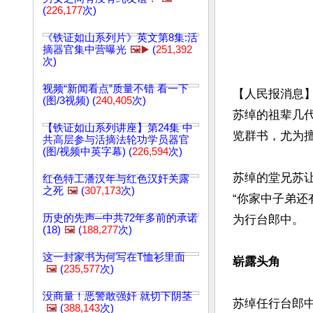
(
226,177
次)
《铁证如山系列片》英文第8集:活
摘器官集中营曝光
🖼️▶️
(
251,392
次)
视频“新闻看点”质量不错 看一下
【人民报消息
(图/3视频) (
240,405
次)
苏绰的祖辈几
【铁证如山系列讲座】第24集 中
览群书，尤为擅
共高层参与活摘法轮功学员器官
(图/视频中英字幕) (
226,594
次)
苏绰的堂兄苏
红色特工潘汉年与红色汉奸关露
之死
🖼️
(
307,173
次)
“你家中子弟
历史的先声─中共72年多前的承诺
为行台郎中。

(18)
🖼️
(
188,277
次)
这一封家书为何写在T恤衫里面
崭露头角
🖼️
(
235,577
次)
没商量！恶警敢强奸 就切下阴茎
苏绰任行台郎
🖼️
(
388,143
次)