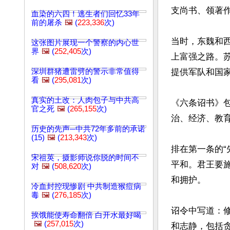
支尚书、领著作
血染的六四！逃生者们回忆33年
前的屠杀
🖼️
(
223,336
次)
当时，东魏和
这张图片展现一个警察的内心世
界
🖼️
(
252,405
次)
上富强之路。
深圳群猪遭雷劈的警示非常值得
提供军队和国
看
🖼️
(
295,081
次)
真实的土改：人肉包子与中共高
《六条诏书》
官之死
🖼️
(
265,155
次)
治、经济、教
历史的先声─中共72年多前的承诺
(15)
🖼️
(
213,343
次)
排在第一条的
宋祖英，摄影师说你脱的时间不
平和。君王要
对
🖼️
(
508,620
次)
和拥护。

冷血封控现惨剧 中共制造猴痘病
毒
🖼️
(
276,185
次)
诏令中写道：
挨饿能使寿命翻倍 白开水最好喝
🖼️
(
257,015
次)
和志静，包括