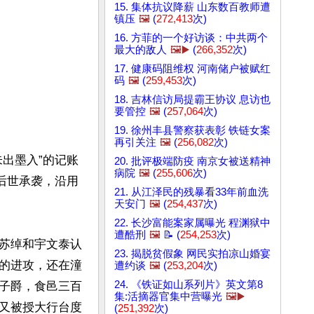
15. 集体抗议降薪 山东数百教师遭
镇压
🖼️
(
272,413
次)
16. 方菲的一个好访谈：中共两个
最大的敌人
🖼️▶️
(
266,352
次)
17. 健康码阻维权 河南储户被赋红
码
🖼️
(
259,453
次)
18. 吉林信访局提霸王协议 息访也
要管控
🖼️
(
257,064
次)
19. 徐州丰县警察获表彰 铁链女案
再引关注
🖼️
(
256,082
次)
出墨入”的记账
20. 批评极端防疫 南京女被送精神
病院
🖼️
(
255,606
次)
后世承袭，沿用
21. 从江泽民的残暴看33年前血洗
天安门
🖼️
(
254,437
次)
22. 长沙富能案家属曝光 程渊狱中
遭酷刑
🖼️
📝 (
254,253
次)
苏绰和宇文泰认
23. 揭脱贫假象 网民实拍凉山婚宴
的进攻，还在潼
遭约谈
🖼️
(
253,204
次)
24. 《铁证如山系列片》英文第8
子爵，食邑三百
集:活摘器官集中营曝光
🖼️▶️
又被授大行台度
(
251,392
次)