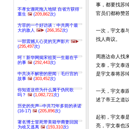
事，都要找苏
不孝女濒死拖入地狱 自省方获得
官员们都称赞苏
重生
🖼️
(
209,862
次)
方菲的一个好访谈：中共两个最
大的敌人
🖼️▶️
(
266,352
次)
一次，宇文泰
找人商议。

一部震撼人心灵的无声影片
🖼️▶️
(
295,497
次)
周惠达命人找
呵！新华网揭宋祖英一生最在乎
的事
🖼️
(
292,443
次)
文泰，宇文泰
是宇文泰将苏绰
中共决不解密的密闻：毛行宫的
故事
🖼️
(
303,452
次)
你知道这些为什么属于伪民歌
一天，宇文泰
吗？
🖼️
(
1,082,721
次)
述了帝王之道以
历史的先声─中共72年多前的承诺
(16-17)
🖼️
(
205,896
次)
起初，宇文泰
著名博士冒死带美籍华裔妻回国
亮，宇文泰也没
为啥又逃离
🖼️
(
193,310
次)