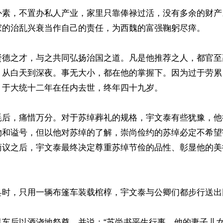
朴素，不置办私人产业，家里只靠俸禄过活，没有多余的财产
家的治乱兴衰当作自己的责任，为西魏的富强鞠躬尽瘁。

贤德之才，与之共同弘扬治国之道。凡是他推荐之人，都官至
，从白天到深夜。事无大小，都在他的掌握下。因为过于劳累
于大统十二年在任内去世，终年四十九岁。

耗后，痛惜万分。对于苏绰葬礼的规格，宇文泰有些犹豫，他
物和谥号，但以他对苏绰的了解，崇尚俭约的苏绰必定不希望
商议之后，宇文泰最终决定尊重苏绰节俭的品性、彰显他的美
县时，只用一辆布篷车装载棺椁，宇文泰与公卿们都步行送出
灵车后以酒浇地祭奠，并说：“苏尚书平生行事，他的妻子儿