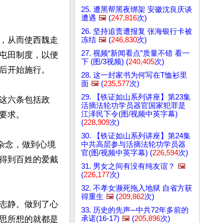
25. 遭黑帮黑夜绑架 安徽沈良庆谈
遭遇
🖼️
(
247,816
次)
26. 坚持追责遭报复 张海银行卡被
，从而使西魏走
冻结
🖼️
(
246,830
次)
27. 视频“新闻看点”质量不错 看一
屯田制度，以便
下 (图/3视频) (
240,405
次)
后开始施行。

28. 这一封家书为何写在T恤衫里
面
🖼️
(
235,577
次)
29. 【铁证如山系列讲座】第23集
这六条包括政
活摘法轮功学员器官国家犯罪是
江泽民下令(图/视频中英字幕)
求。

(
228,909
次)
30. 【铁证如山系列讲座】第24集
杂念，做到心境
中共高层参与活摘法轮功学员器
官(图/视频中英字幕) (
226,594
次)
得到百姓的爱戴
31. 男女之间有没有纯友谊？
🖼️
(
226,177
次)
32. 不孝女濒死拖入地狱 自省方获
得重生
🖼️
(
209,862
次)
志静。做到了心
33. 历史的先声─中共72年多前的
承诺(16-17)
🖼️
(
205,896
次)
思所想的就都是