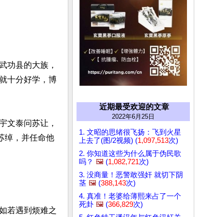
武功县的大族，
就十分好学，博
近期最受欢迎的文章
2022年6月25日
宇文泰问苏让，
1. 文昭的思绪很飞扬：飞到火星
苏绰，并任命他
上去了(图/2视频) (
1,097,513
次)
2. 你知道这些为什么属于伪民歌
吗？
🖼️
(
1,082,721
次)
3. 没商量！恶警敢强奸 就切下阴
茎
🖼️
(
388,143
次)
4. 真准！老婆给薄熙来占了一个
死卦
🖼️
(
366,829
次)
如若遇到烦难之