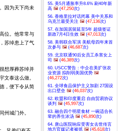
55. 美5月通胀率升8.6% 刷40年新
。因为天下尚未
高
🖼️
(
47,250
次)
56. 香格里拉对话闭幕 美中关系和
乌克兰最受关注
🖼️
(
47,136
次)
57. 在加国居留延至5年 超级签证
高位。他常常与
新政7月4日生效
🖼️
(
47,013
次)
58. 美韩联合军演 美航母四年来首
，苏绰患上了气
次参与
🖼️
(
46,687
次)
59. 北京联通90后女员工杀害女上
司
🖼️
(
46,389
次)
60. USCC警告：中企在美扩张农
很想厚葬苏绰并
业资源 拟削弱美国优势
🖼️
宇文泰这么做。
(
46,272
次)
61. 全球食品保护主义加剧 27国设
德，便下令从简
出口壁垒
🖼️
(
46,037
次)
62. 欧盟和印度重启 自由贸易协议
谈判
🖼️
(
45,997
次)
63. 融合四个明星食材 一碗适合长
同州城门外。

辈的养生浓汤
🖼️
(
45,890
次)
64. 唐山医院响应受害女去世传言
地方官媒记者被抓
🖼️
(
45,618
次)
女、兄弟们有不