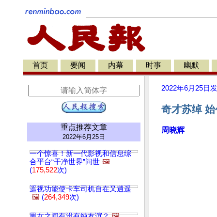
首页
要闻
内幕
时事
幽默
2022年6月25日
奇才苏绰 始
重点推荐文章
周晓辉
2022年6月25日
一个惊喜！新一代影视和信息综
合平台“干净世界”问世
🖼️
(
175,522
次)
遥视功能使卡车司机自在又逍遥
🖼️
(
264,349
次)
男女之间有没有纯友谊？
🖼️