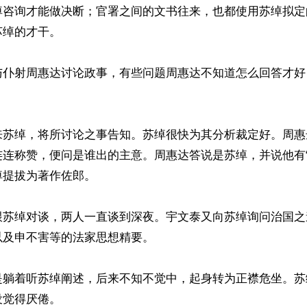
绰咨询才能做决断；官署之间的文书往来，也都使用苏绰拟定
绰的才干。

与仆射周惠达讨论政事，有些问题周惠达不知道怎么回答才好
来苏绰，将所讨论之事告知。苏绰很快为其分析裁定好。周惠
连连称赞，便问是谁出的主意。周惠达答说是苏绰，并说他有“
提拔为著作佐郎。

跟苏绰对谈，两人一直谈到深夜。宇文泰又向苏绰询问治国之
及申不害等的法家思想精要。

是躺着听苏绰阐述，后来不知不觉中，起身转为正襟危坐。苏
觉得厌倦。
