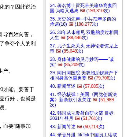
34. 著名博士冒死带美籍华裔妻回
化的？因此说治
国 为啥又逃离
🖼️
(
193,310
次)
35. 历史的先声─中共72年多前的
承诺(18)
🖼️
(
188,277
次)
36. 39年从未相见 双胞胎度过相同
引导百姓向善，
人生
🖼️
(
88,446
次)
了争夺个人的利
37. 儿子生死关头 无神论者惊见上
帝
🖼️
(
85,649
次)
38. 身体健康的灵丹妙药——"诚
实"
🖼️
(
85,209
次)
产。

39. 同日同医院 美双胞胎姊妹产下
相同身高体重男婴
🖼️
(
79,706
次)
40. 新闻简述
🖼️
(
57,685
次)
和才能。要善于
41. 经济核弹！美国《两党创新法
品行好，也就是
案》新条款引发关注
🖼️
(
51,989
次)
。

42. 韩国成功发射自研火箭 目标
2031年登月
🖼️
(
51,761
次)
，而要“随事加
43. 新闻简述
🖼️
(
50,714
次)
44. 录音外泄 TikTok中国员工读取