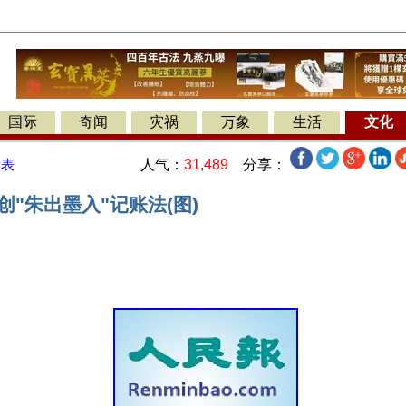
国际
奇闻
灾祸
万象
生活
文化
人气：
31,489
分享：
发表
创"朱出墨入"记账法(图)