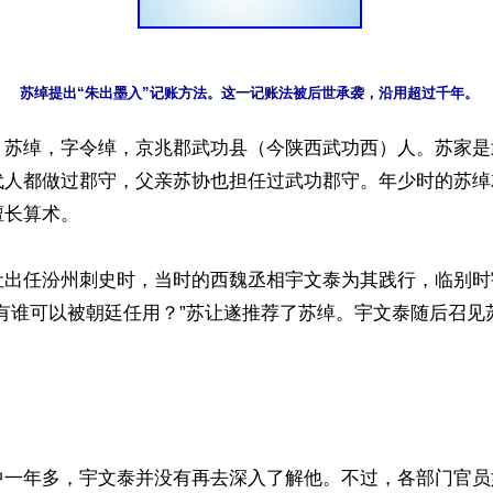
】苏绰，字令绰，京兆郡武功县（今陕西武功西）人。苏家是
代人都做过郡守，父亲苏协也担任过武功郡守。年少时的苏绰
长算术。

让出任汾州刺史时，当时的西魏丞相宇文泰为其践行，临别时
还有谁可以被朝廷任用？”苏让遂推荐了苏绰。宇文泰随后召见
中一年多，宇文泰并没有再去深入了解他。不过，各部门官员