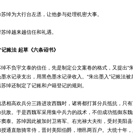
苏绰为大行台左丞，让他参与处理机密大事。

苏绰越来越信任和礼遇。

”记账法 起草《六条诏书》
苏绰不负宇文泰的信任，先是制定公文案卷的格式，又提出“朱
色墨水记录支出，用黑色墨水记录收入。“朱出墨入”记账法被
苏绰还制定了记账和户籍登记的规则。

魏丞相高欢兵分三路进攻西魏时，诸将都打算分兵抵抗，只有
力抗敌。于是西魏军采用集中兵力的战术，不但成功抵御东魏
将窦泰。苏绰因此被加封卫将军、右光禄大夫衔，受封美阳县
加授通直散骑常侍，晋封美阳伯爵，增邑两百户。大统十年，