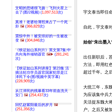
文昭的思绪很飞扬：飞到火星上
宇文泰当即任命
去了(图/2视频) (
1,097,513
次)
真准！老婆给薄熙来占了一个死
卦
🖼️
(
366,829
次)
自此，宇文泰对
震惊中外！被安排好的一生被改
变
🖼️
(
304,846
次)
始创“朱出墨入
《铁证如山系列片》英文第7集:中
共向海外倾销器官
🖼️▶️
(
281,241
出任新职后，
次)
方法，即用红
【铁证如山系列讲座】第23集 活
超过千年。之后
摘法轮功学员器官国家犯罪是江
泽民下令(图/视频中英字幕)
(
228,909
次)
大统三年，东
从江泽民的残暴看33年前血洗天
为应该集中兵
安门
🖼️
(
254,437
次)
关活捉东魏大
回忆赵紫阳最后的岁月
🖼️
(
251,356
次)
户。之后又被