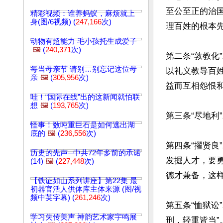
至公至正的治
精彩视频：谁养蚂蚁，麻烦就上
身(图/6视频) (
247,166
次)
理百姓的根本先要
动物有超能力 毛小孩托生成爱子
🖼️
(
240,371
次)
第二条“敦教
每当母亲节 请别…别忘记这位母
以礼义教导百
亲
🖼️
(
305,956
次)
益而互相怨恨和
哇！“国际在线”出的这新闻就怕联
想
🖼️
(
193,765
次)
第三条“尽地利
怪事！数吨重巨石是如何逃出湖
底的
🖼️
(
236,556
次)
第四条“擢贤
历史的先声─中共72年多前的承诺
发掘人才，要
(14)
🖼️
(
227,448
次)
德才兼备，这
【铁证如山系列讲座】第22集 最
初器官活人供体库主体来源 (图/视
频中英字幕) (
261,246
次)
第五条“恤狱讼
学习失传美声 神韵艺术家宇鸣展
刑，轻重皆当”。