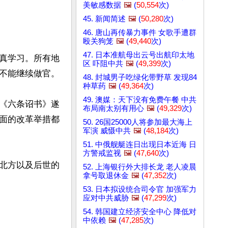
美敏感数据
🖼️
(
50,554
次)
45. 新闻简述
🖼️
(
50,280
次)
46. 唐山再传暴力事件 女歌手遭群
殴关狗笼
🖼️
(
49,440
次)
47. 日本准航母出云号出航印太地
真学习。所有地
区 吓阻中共
🖼️
(
49,399
次)
不能继续做官。

48. 封城男子吃绿化带野草 发现84
种草药
🖼️
(
49,364
次)
49. 澳媒：天下没有免费午餐 中共
《六条诏书》遂
布局南太别有用心
🖼️
(
49,329
次)
面的改革举措都
50. 26国25000人将参加最大海上
军演 威慑中共
🖼️
(
48,184
次)
51. 中俄舰艇连日出现日本近海 日
方警戒监视
🖼️
(
47,640
次)
北方以及后世的
52. 上海银行外大排长龙 老人凌晨
拿号取退休金
🖼️
(
47,352
次)
53. 日本拟设统合司令官 加强军力
应对中共威胁
🖼️
(
47,299
次)
54. 韩国建立经济安全中心 降低对
中依赖
🖼️
(
47,285
次)