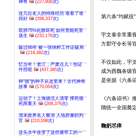
神奇
🖼️
(
227,806
次)
这几位名人的特殊经历 谁看了谁
第六条“均赋役
得好
🖼️
(
398,337
次)
双肺75%化脓坏死 如何竟能死里
宇文泰非常重
逃生
🖼️
(
232,176
次)
方郡守令长等
躲过66年 被一张纳粹工作证破局
🖼️
(
218,382
次)
不仅如此，宇
忆当年！老江，严肃点儿！拍证
件照呢
🖼️
(
437,385
次)
成为西魏各级
是依据《六条诏
种"德"的种子从这里来！古代神奇
故事
🖼️
(
170,054
次)
《六条诏书》
运动了！上海烧活人清零 撑死饿
死两重天
🖼️
(
268,376
次)
隋统一全国奠定
清末政界名人黎澍 入地府兼职判
官
🖼️
(
210,598
次)
鞠躬尽瘁
这头水牛改变了这些屠宰工的一