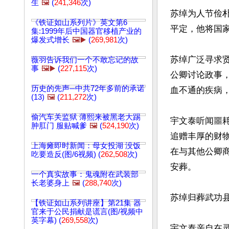
生
🖼️
(
241,346
次)
苏绰为人节俭
《铁证如山系列片》英文第6
平定，他将国
集:1999年后中国器官移植产业的
爆发式增长
🖼️▶️
(
269,981
次)
苏绰广泛寻求
薇羽告诉我们一个不敢忘记的故
事
🖼️▶️
(
227,115
次)
公卿讨论政事
历史的先声─中共72年多前的承诺
血不通的疾病，
(13)
🖼️
(
211,272
次)
偷汽车关监狱 薄熙来被黑老大踢
宇文泰听闻噩
肿肛门 服贴喊爹
🖼️
(
524,190
次)
追赠丰厚的财
上海瘫即时新闻：母女投湖 没饭
在与其他公卿
吃要造反(图/6视频) (
262,508
次)
安葬。

一个真实故事：鬼魂附在武装部
长老婆身上
🖼️
(
288,740
次)
苏绰归葬武功
【铁证如山系列讲座】第21集 器
官来于公民捐献是谎言(图/视频中
英字幕) (
269,558
次)
宇文泰亲自在