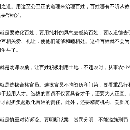
国之道。用这至公至正的道理来治理百姓，百姓哪有不听从教
“治心”。

化”就是要教化百姓，要用纯朴的风气去感染百姓，要以道德去
姓互相关爱、礼让，使他们能够和睦相处。这样百姓就不会为
争斗了。

”就是劝课农桑，让百姓积极利用土地，不违农时，从事农业生
良”就是选拔合格官员。选拔官员不拘资历和门第，要看重品行
勇于起用人才。选拔的官员不仅要具备才干，还要为人正直、
样才能担负起教化百姓的责任。此外，还要精简机构、罢黜冗员
”就是慎重对待诉讼。要明断狱案、赏罚分明，不能滥施刑罚

