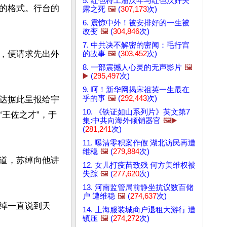
5. 红色特工潘汉年与红色汉奸关
的格式。行台的
露之死
🖼️
(
307,173
次)
6. 震惊中外！被安排好的一生被
改变
🖼️
(
304,846
次)
7. 中共决不解密的密闻：毛行宫
，便请求先出外
的故事
🖼️
(
303,452
次)
8. 一部震撼人心灵的无声影片
🖼️
▶️
(
295,497
次)
9. 呵！新华网揭宋祖英一生最在
乎的事
🖼️
(
292,443
次)
达据此呈报给宇
10. 《铁证如山系列片》英文第7
王佐之才”，于
集:中共向海外倾销器官
🖼️▶️
(
281,241
次)
11. 曝清零积案作假 湖北访民再遭
维稳
🖼️
(
279,884
次)
道，苏绰向他讲
12. 女儿打疫苗致残 何方美维权被
失踪
🖼️
(
277,620
次)
13. 河南监管局前静坐抗议数百储
户 遭维稳
🖼️
(
274,637
次)
绰一直说到天
14. 上海服装城商户退租大游行 遭
镇压
🖼️
(
274,272
次)