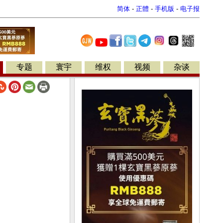
简体
-
正體
-
手机版
-
电子报
专题
寰宇
维权
视频
杂谈