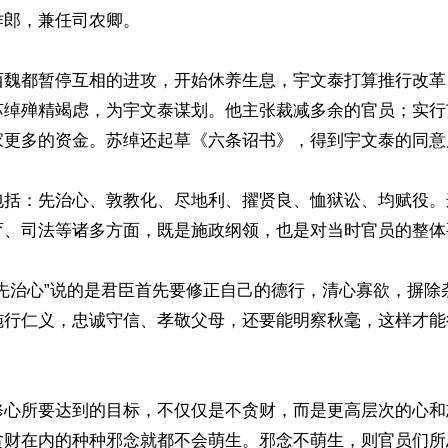
郎，兼任司农卿。

西魏都暂停互相的进攻，开始休养生息，宇文泰打算推行改革
苏绰殚精竭虑，为宇文泰谋划。他主张裁减多余的官员；实行
家更多的资金。苏绰还起草《六条诏书》，得到宇文泰的同意
包括：先治心、敦教化、尽地利、擢贤良、恤狱讼、均赋役。
育、司法等诸多方面，既是施政纲领，也是对当时官员的整体要
“先治心”说的是君臣首先要修正自己的德行，清心寡欲，摒除
施行仁义，忠诚守信、孝敬父母，还要能明察秋毫，这样才能
修心所要达到的目标，不仅仅是不贪财，而是更高层次的心和
贪财在内的种种邪念就都不会萌生。邪念不萌生，则官员们所