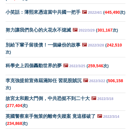
小笑話：薄熙來憑這當中共國一把手
🖼️
(
445,490
次)
2022/4/1
努力讓我們良心的火花永不熄滅
🖼️
(
301,167
次)
2022/3/29
別給下輩子留後債！一個緣份的故事
🖼️
(
242,510
2022/3/28
次)
科學史上四個轟動世界的夢
🖼️
(
259,546
次)
2022/3/25
李克強提前宣佈屆滿卸任 習屁股賊沉
🖼️
(
506,158
2022/3/22
次)
故宮太和殿大門倒，中共恐挺不到二十大
🖼️
2022/3/18
(
277,404
次)
英國警察束手無策的離奇失蹤案 竟這樣破了
🖼️
2022/3/14
(
234,868
次)