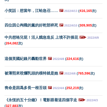
小笑話：想當年，江蛤急召……
🖼️
(
416,165
次)
2022/4/13
四位因公殉職的黨的好乾部猝死
🖼️
(
309,905
次)
2022/4/10
中共想咯兒屁！活人餓急造反 上墳不許插花
🖼️▶️
2022/4/9
(
264,082
次)
這個英國紀錄片轟動世界
🖼️
(
224,616
次)
2022/4/8
被薄熙來咬爛乳頭的模特就是她
🖼️
(
765,596
次)
2022/4/6
喪命是因爲多長一根舌頭
🖼️
(
252,219
次)
2022/4/4
《永恆的五十分鐘》！電影跟着這四個字走
🖼️▶️
2022/4/3
(
327,883
次)