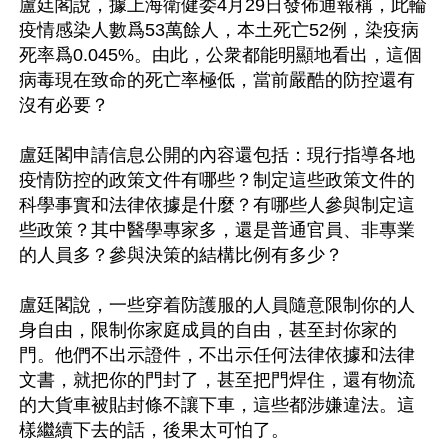
盧廷閣說，據上海衛健委4月29日發佈通報稱，此輪
疫情感染人數爲53萬餘人，本土死亡52例，染疫病
死率爲0.045%。由此，公衆都能明顯地看出，這個
病毒現在致命的死亡率極低，當前嚴酷的防控還有
沒有必要？

盧廷閣申請信息公開的內容還包括：現行指導各地
疫情防控的政策文件有哪些？制定這些政策文件的
科學事實和法律依據是什麼？有哪些人參與制定這
些政策？其中醫學專家多，還是普通官員、非專業
的人員多？參與決策的結構比例有多少？

盧廷閣說，一些穿着防護服的人員隨意限制你的人
身自由，限制你家庭成員的自由，甚至封你家的
門。他們不出示證件，不出示任何法律依據和法律
文書，就把你的門封了，甚至把門焊住，還有物流
的大貨車被貼封條不讓下車，這些都涉嫌違法。這
樣繼續下去的話，後果太可怕了。
