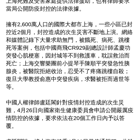
上海死難及受害家庭提供法律援助，也有律師要求
當局公開防疫封控的法律依據。

擁有2,600萬人口的國際大都市上海，一些小區已封
控近2個月，封控造成的次生災害不斷地上演。網絡
和媒體記錄下大量求助無門，被餓死、病死、跳樓
死等案例，包括中國商飛CR929副總設計師孟慶功
突發心肌梗塞，因封城等不到救護車，耽誤救治而
死亡；上海交響樂團前小提琴手陳順平突發急性胰
腺炎，被醫院拒絕收治，忍受不了疼痛跳樓自殺；
復旦大學教授俞惠中突發疾病，求醫被拒而過世等
等。

中國人權律師盧廷閣針對疫情封控造成的次生災
難，4月26日向國家衛生健康委員會申請公開嚴厲疫
情防控的依據，要求依法在20個工作日內予以答
覆。
