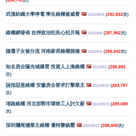
(
286,745
次)
武漢紡織大學停電 學生維權被威脅
🖼️
(
292,832
次)
2022/9/26
維權網發佈 在押政治犯良心犯月報
🖼️
(
287,962
次)
2022/9/8
隨遷子女被分流 河南家長維權捱揍
🖼️
(
289,042
次)
2022/9/4
知名房企陽光城爆雷 投資人上海維權
🖼️
(
286,892
2022/9/1
次)
誣指惡意維權 安徽房企要求打擊業主
🖼️
(
283,787
2022/8/25
次)
堵路維權 河北邯鄲市環衛工人討欠薪
🖼️
(
289,089
2022/8/23
次)
深圳爛尾樓業主維權 遭特警鎮壓
🖼️
(
288,606
次)
2022/8/13