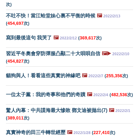
次)
不吐不快！當江蛤堂妹心裏不平衡的時候
🖼️
2022/2/13
(
454,697
次)
寫到最後這句 我哭了
🖼️
(
369,617
次)
2022/2/12
習近平冬奧會穿防彈服凸顯二十大唄唄自信
🖼️▶️
2022/2/10
(
454,827
次)
貓狗與人！看看這些真實的神緣吧
🖼️
(
255,356
次)
2022/2/7
一位太子黨：我的奇事和他們的奇蹟
🖼️
(
482,536
次)
2022/2/4
驚人內幕：中共諜海最大慘敗 鄧文迪被拋出(7)
🖼️
2022/2/1
(
389,011
次)
真實神奇的田三牛轉世經歷
🖼️
(
227,410
次)
2022/1/28