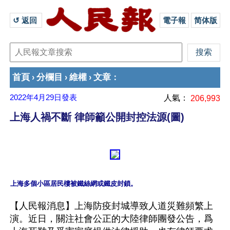
↺ 返回 
電子報
简体版
首頁
分欄目
維權
文章
›
›
›
：
2022年4月29日
發表
人氣：
206,993
上海人禍不斷 律師籲公開封控法源(圖)
【人民報消息】上海防疫封城導致人道災難頻繁上
演。近日，關注社會公正的大陸律師團發公告，爲