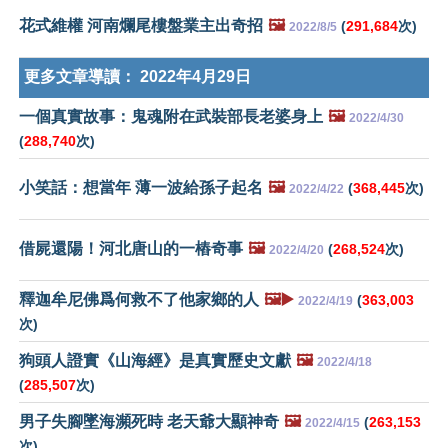
花式維權 河南爛尾樓盤業主出奇招
🖼️
(
291,684
次)
2022/8/5
更多文章導讀：
2022年4月29日
一個真實故事：鬼魂附在武裝部長老婆身上
🖼️
2022/4/30
(
288,740
次)
小笑話：想當年 薄一波給孫子起名
🖼️
(
368,445
次)
2022/4/22
借屍還陽！河北唐山的一樁奇事
🖼️
(
268,524
次)
2022/4/20
釋迦牟尼佛爲何救不了他家鄉的人
🖼️▶️
(
363,003
2022/4/19
次)
狗頭人證實《山海經》是真實歷史文獻
🖼️
2022/4/18
(
285,507
次)
男子失腳墜海瀕死時 老天爺大顯神奇
🖼️
(
263,153
2022/4/15
次)