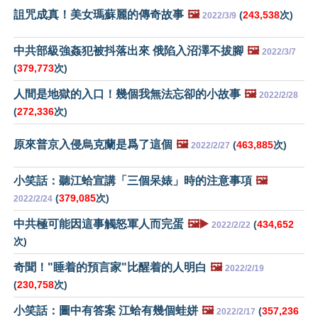
詛咒成真！美女瑪蘇麗的傳奇故事
🖼️
(
243,538
次)
2022/3/9
中共部級強姦犯被抖落出來 俄陷入沼澤不拔腳
🖼️
2022/3/7
(
379,773
次)
人間是地獄的入口！幾個我無法忘卻的小故事
🖼️
2022/2/28
(
272,336
次)
原來普京入侵烏克蘭是爲了這個
🖼️
(
463,885
次)
2022/2/27
小笑話：聽江蛤宣講「三個呆婊」時的注意事項
🖼️
(
379,085
次)
2022/2/24
中共極可能因這事觸怒軍人而完蛋
🖼️▶️
(
434,652
2022/2/22
次)
奇聞！"睡着的預言家"比醒着的人明白
🖼️
2022/2/19
(
230,758
次)
小笑話：圖中有答案 江蛤有幾個蛙姘
🖼️
(
357,236
2022/2/17