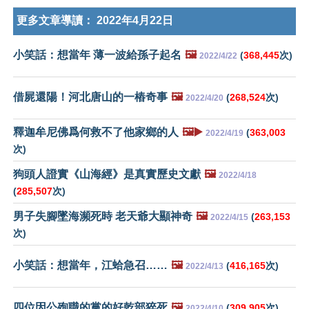
更多文章導讀：
2022年4月22日
小笑話：想當年 薄一波給孫子起名
🖼️
(
368,445
次)
2022/4/22
借屍還陽！河北唐山的一樁奇事
🖼️
(
268,524
次)
2022/4/20
釋迦牟尼佛爲何救不了他家鄉的人
🖼️▶️
(
363,003
2022/4/19
次)
狗頭人證實《山海經》是真實歷史文獻
🖼️
2022/4/18
(
285,507
次)
男子失腳墜海瀕死時 老天爺大顯神奇
🖼️
(
263,153
2022/4/15
次)
小笑話：想當年，江蛤急召……
🖼️
(
416,165
次)
2022/4/13
四位因公殉職的黨的好乾部猝死
🖼️
(
309,905
次)
2022/4/10