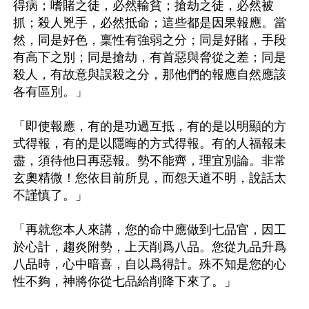
得病；嗜賭之徒，必然輸貧；搶劫之徒，必然被
抓；殺人兇手，必然抵命；這些都是因果報應。當
然，同是好色，稟性有強弱之分；同是好賭，手段
有高下之別；同是搶劫，有首惡與脅從之差；同是
殺人，有故意與誤殺之分，那他們的報應自然應該
各有區別。」

「即使報應，有的是功過互抵，有的是以明顯的方
式得報，有的是以隱晦的方式得報。有的人福報未
盡，須待他日再惡報。勢不能齊，理宜別論。非常
玄奧精微！您依目前所見，而怨天道不明，說話太
不謹慎了。」

「再就您本人來講，您的命中應做到七品官，因工
於心計，趨炎附勢，上天削爲八品。您從九品升爲
八品時，心中暗喜，自以爲得計。殊不知是您的心
性不夠，神將你從七品給削降下來了。」
