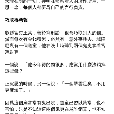
天理在制約一切，神明在監察着人的所作所爲、一
思一念，每個人都要爲自己的言行負責。

巧取得惡報
獻縣官吏王某，善於寫刑訟，很會巧取別人的錢。
然而每次有金錢積累，必然有一意外事耗去。城隍
廟裏有一個道童，他在晚上時聽到兩個鬼吏拿着官
簿對算。

一個說：「他今年得的錢很多，應當用什麼法銷掉
這些錢？」

正沉思的時候，另一個說：「一個翠雲足矣，不用
更麻煩了。」

因爲這個廟常常有鬼出沒，道童已習以爲常，也不
害怕，只是不知道這兩個鬼吏在爲誰銷算，也不知