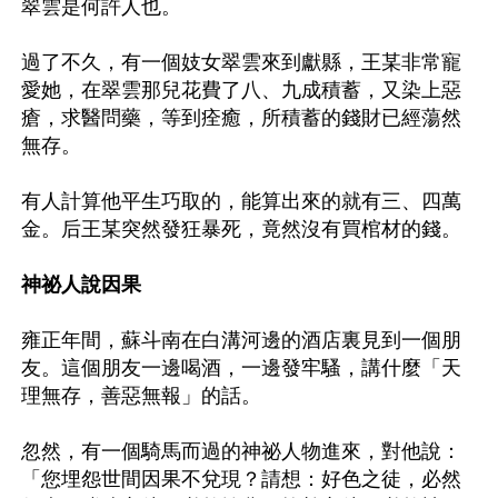
翠雲是何許人也。

過了不久，有一個妓女翠雲來到獻縣，王某非常寵
愛她，在翠雲那兒花費了八、九成積蓄，又染上惡
瘡，求醫問藥，等到痊癒，所積蓄的錢財已經蕩然
無存。

有人計算他平生巧取的，能算出來的就有三、四萬
金。后王某突然發狂暴死，竟然沒有買棺材的錢。

神祕人說因果
雍正年間，蘇斗南在白溝河邊的酒店裏見到一個朋
友。這個朋友一邊喝酒，一邊發牢騷，講什麼「天
理無存，善惡無報」的話。

忽然，有一個騎馬而過的神祕人物進來，對他說：
「您埋怨世間因果不兌現？請想：好色之徒，必然