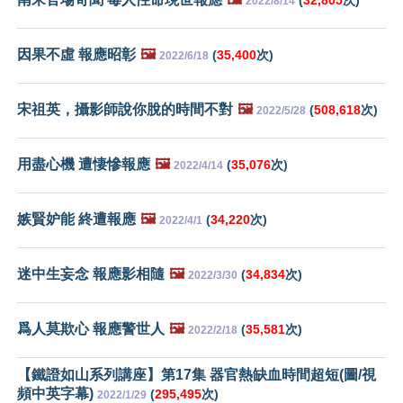
2022/8/14
因果不虛 報應昭彰
🖼️
(
35,400
次)
2022/6/18
宋祖英，攝影師說你脫的時間不對
🖼️
(
508,618
次)
2022/5/28
用盡心機 遭悽慘報應
🖼️
(
35,076
次)
2022/4/14
嫉賢妒能 終遭報應
🖼️
(
34,220
次)
2022/4/1
迷中生妄念 報應影相隨
🖼️
(
34,834
次)
2022/3/30
爲人莫欺心 報應警世人
🖼️
(
35,581
次)
2022/2/18
【鐵證如山系列講座】第17集 器官熱缺血時間超短(圖/視
頻中英字幕)
(
295,495
次)
2022/1/29