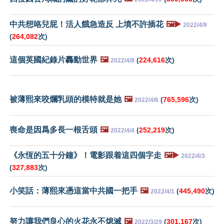
中共想咯兒屁！活人餓急造反 上墳不許插花
🖼️▶️
2022/4/9
(
264,082
次)
這個英國紀錄片轟動世界
🖼️
(
224,616
次)
2022/4/8
被薄熙來咬爛乳頭的模特就是她
🖼️
(
765,596
次)
2022/4/6
喪命是因爲多長一根舌頭
🖼️
(
252,219
次)
2022/4/4
《永恆的五十分鐘》！電影跟着這四個字走
🖼️▶️
2022/4/3
(
327,883
次)
小笑話：薄熙來憑這當中共國一把手
🖼️
(
445,490
次)
2022/4/1
努力讓我們良心的火花永不熄滅
🖼️
(
301,167
次)
2022/3/29