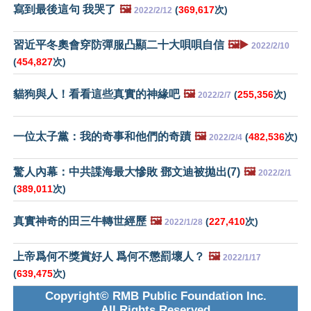
寫到最後這句 我哭了
🖼️
(
369,617
次)
2022/2/12
習近平冬奧會穿防彈服凸顯二十大唄唄自信
🖼️▶️
2022/2/10
(
454,827
次)
貓狗與人！看看這些真實的神緣吧
🖼️
(
255,356
次)
2022/2/7
一位太子黨：我的奇事和他們的奇蹟
🖼️
(
482,536
次)
2022/2/4
驚人內幕：中共諜海最大慘敗 鄧文迪被拋出(7)
🖼️
2022/2/1
(
389,011
次)
真實神奇的田三牛轉世經歷
🖼️
(
227,410
次)
2022/1/28
上帝爲何不獎賞好人 爲何不懲罰壞人？
🖼️
2022/1/17
(
639,475
次)
Copyright© RMB Public Foundation Inc.
All Rights Reserved