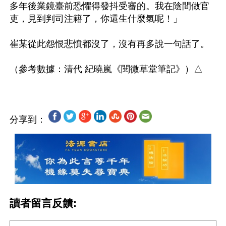
多年後業鏡臺前恐懼得發抖受審的。我在陰間做官
吏，見到判司注籍了，你還生什麼氣呢！」

崔某從此怨恨悲憤都沒了，沒有再多說一句話了。

分享到：
讀者留言反饋: