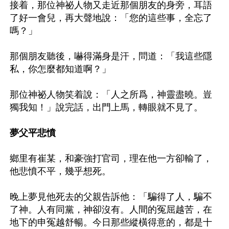
接着，那位神祕人物又走近那個朋友的身旁，耳語
了好一會兒，再大聲地說：「您的這些事，全忘了
嗎？」

那個朋友聽後，嚇得滿身是汗，問道：「我這些隱
私，你怎麼都知道啊？」

那位神祕人物笑着說：「人之所爲，神靈盡曉。豈
獨我知！」說完話，出門上馬，轉眼就不見了。

夢父平悲憤
鄉里有崔某，和豪強打官司，理在他一方卻輸了，
他悲憤不平，幾乎想死。

晚上夢見他死去的父親告訴他：「騙得了人，騙不
了神。人有同黨，神卻沒有。人間的冤屈越苦，在
地下的申冤越舒暢。今日那些縱橫得意的，都是十