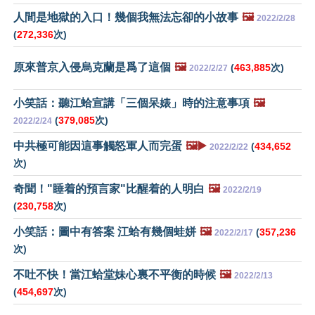
人間是地獄的入口！幾個我無法忘卻的小故事
🖼️
2022/2/28
(
272,336
次)
原來普京入侵烏克蘭是爲了這個
🖼️
(
463,885
次)
2022/2/27
小笑話：聽江蛤宣講「三個呆婊」時的注意事項
🖼️
(
379,085
次)
2022/2/24
中共極可能因這事觸怒軍人而完蛋
🖼️▶️
(
434,652
2022/2/22
次)
奇聞！"睡着的預言家"比醒着的人明白
🖼️
2022/2/19
(
230,758
次)
小笑話：圖中有答案 江蛤有幾個蛙姘
🖼️
(
357,236
2022/2/17
次)
不吐不快！當江蛤堂妹心裏不平衡的時候
🖼️
2022/2/13
(
454,697
次)