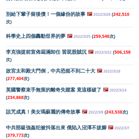
別給下輩子留後債！一個緣份的故事
🖼️
(
242,510
2022/3/28
次)
科學史上四個轟動世界的夢
🖼️
(
259,546
次)
2022/3/25
李克強提前宣佈屆滿卸任 習屁股賊沉
🖼️
(
506,158
2022/3/22
次)
故宮太和殿大門倒，中共恐挺不到二十大
🖼️
2022/3/18
(
277,404
次)
英國警察束手無策的離奇失蹤案 竟這樣破了
🖼️
2022/3/14
(
234,868
次)
詛咒成真！美女瑪蘇麗的傳奇故事
🖼️
(
243,538
次)
2022/3/9
中共部級強姦犯被抖落出來 俄陷入沼澤不拔腳
🖼️
2022/3/7
(
379,773
次)