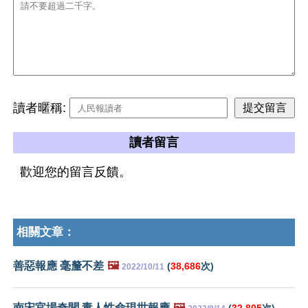
讀者暱稱:
讀者留言
歡迎您的留言反饋。
相關文章：
善惡報應 毫釐不差
🖼️
(
38,686
次)
2022/10/11
南宋官場奇聞 毒人性命現世報應
🖼️
(
32,805
次)