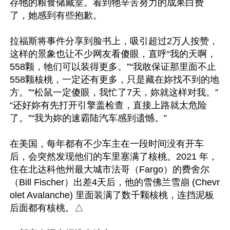
存牠的粮食储藏室。看到牠辛苦努力的成果白费
了，她感到有些抱歉。

拉福斯将事件分享到脸书上，吸引超过2万人按赞，
这样的景象也让不少网友看傻眼，直呼“我的天啊，
558颗，牠们可以装得更多。”“我敢保证那里面不止
558颗核桃，一定还有更多，只是藏在妳找不到的地
方。”“松鼠一定傻眼，我忙了7天，妳就这样对我。”
“还好妳有先打开引擎盖检查，直接上路就太危险
了。”“我为妳的速霸陆汽车感到遗憾。”

在美国，每年都有不少车主在一段时间没有开车
后，会突然发现他们的车里塞满了核桃。2021 年，
住在北达科他州最大城市法哥（Fargo）的费舍尔
（Bill Fischer）出差4天后，他的雪佛兰雪崩 (Chevr
olet Avalanche) 里面装满了数千颗核桃，连挡泥板
后面都有核桃。△
