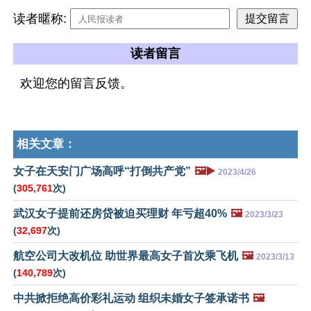
读者暱称:
读者留言
欢迎您的留言反馈。
相关文章：
女子在天安门广场高呼“打倒共产党”
🖼️▶️
2023/4/26
(
305,761
次)
武汉女子提前还房贷被迫买理财 年亏超40%
🖼️
2023/3/23
(
32,697
次)
航空公司大改机位 助世界最高女子首次乘飞机
🖼️
2023/3/13
(
140,789
次)
中共掀拒绝高价彩礼运动 组织未婚女子签承诺书
🖼️