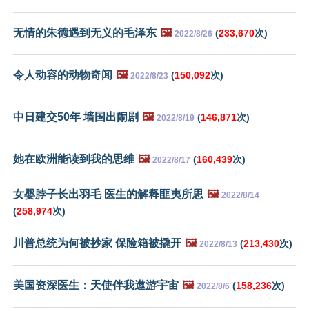
无情的朱德遇到无义的毛泽东
🖼️
(
233,670
次)
2022/8/26
令人动容的动物奇闻
🖼️
(
150,092
次)
2022/8/23
中日建交50年 墙国出闹剧
🖼️
(
146,871
次)
2022/8/19
她在欧洲能读到我的思维
🖼️
(
160,439
次)
2022/8/17
女婴脖子长出羽毛 医生的解释匪夷所思
🖼️
2022/8/14
(
258,974
次)
川普总统为何被抄家 保险箱被撬开
🖼️
(
213,430
次)
2022/8/13
美国资深医生：天使伴我遨游宇宙
🖼️
(
158,236
次)
2022/8/6