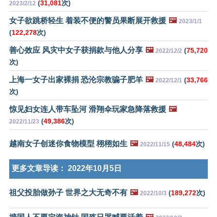
(
31,081
次)
2023/2/12
女子欲跳桥轻生 着装不便的警员果断展开救援
🖼️
2023/1/1
(
122,278
次)
善心效应 风灾中女子获捐款与他人分享
🖼️
(
75,720
2022/12/2
次)
上海一女子出家裸捐 恐沦宗教骗子肥羊
🖼️
(
33,766
2022/12/1
次)
惊见妇女连人带车坠河 滑翔伞玩家急降落救援
🖼️
(
49,386
次)
2022/11/23
越南女子创迷你食物模型 栩栩如生
🖼️
(
48,484
次)
2022/11/15
更多文章导读：
2022年10月5日
祖父投胎做孙子 世界之大无奇不有
🖼️
(
189,272
次)
2022/10/3