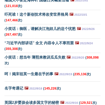
墙国人不要定海神针 国殇日哭喊要活着
🖼️
2022/10/2
(
121,018
次)
吓死谁！这个新创技术将改变世界格局
🖼️
2022/10/1
(
147,466
次)
小笑话：御医，请解决江泡妞儿的这个忧愁
🖼️
2022/9/26
(
267,497
次)
“习近平内部讲话” 全文 内容令人不寒而栗
🖼️
2022/9/24
(
355,308
次)
小笑话：想当年 薄熙来教训瓜瓜失败
🖼️
(
308,098
2022/9/20
次)
呵！揭宋祖英一生最在乎的事
🖼️
(
235,136
次)
2022/9/19
名字奇遇记
🖼️
(
145,226
次)
2022/9/18
英国2岁婴孩会读多国文字的秘密
🖼️
(
129,521
次)
2022/9/16