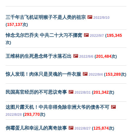
三千年古飞机证明猴子不是人类的祖宗
🖼️
2022/9/10
(
157,137
次)
悼念戈尔巴乔夫 中共二十大习不挪窝
🖼️
(
195,345
2022/9/7
次)
王维林的生死悬念终于水落石出
🖼️
(
201,484
次)
2022/9/6
惊人发现！肉体只是灵魂的一件衣服
🖼️
(
153,289
次)
2022/9/4
民国高官经历的不可思议奇事
🖼️
(
201,342
次)
2022/8/31
这图片露天机！中共非得免除非洲大爷的债务不可
🖼️
(
293,770
次)
2022/8/28
倒霉蛋儿和幸运儿的离奇故事
🖼️
(
125,874
次)
2022/8/27