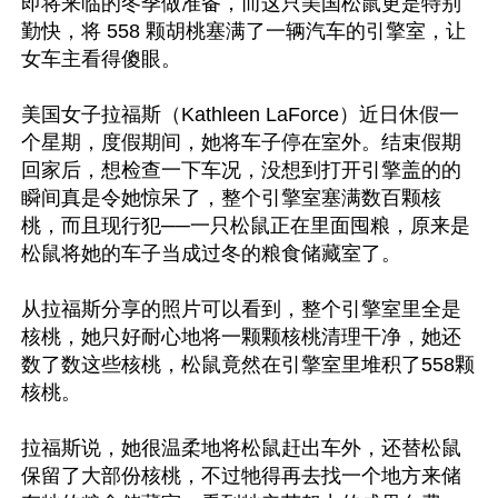
即将来临的冬季做准备，而这只美国松鼠更是特别
勤快，将 558 颗胡桃塞满了一辆汽车的引擎室，让
女车主看得傻眼。 

美国女子拉福斯（Kathleen LaForce）近日休假一
个星期，度假期间，她将车子停在室外。结束假期
回家后，想检查一下车况，没想到打开引擎盖的的
瞬间真是令她惊呆了，整个引擎室塞满数百颗核
桃，而且现行犯──一只松鼠正在里面囤粮，原来是
松鼠将她的车子当成过冬的粮食储藏室了。

从拉福斯分享的照片可以看到，整个引擎室里全是
核桃，她只好耐心地将一颗颗核桃清理干净，她还
数了数这些核桃，松鼠竟然在引擎室里堆积了558颗
核桃。

拉福斯说，她很温柔地将松鼠赶出车外，还替松鼠
保留了大部份核桃，不过牠得再去找一个地方来储