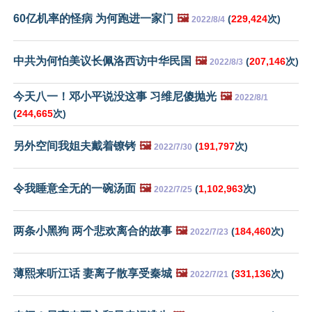
60亿机率的怪病 为何跑进一家门
🖼️
(
229,424
次)
2022/8/4
中共为何怕美议长佩洛西访中华民国
🖼️
(
207,146
次)
2022/8/3
今天八一！邓小平说没这事 习维尼傻抛光
🖼️
2022/8/1
(
244,665
次)
另外空间我姐夫戴着镣铐
🖼️
(
191,797
次)
2022/7/30
令我睡意全无的一碗汤面
🖼️
(
1,102,963
次)
2022/7/25
两条小黑狗 两个悲欢离合的故事
🖼️
(
184,460
次)
2022/7/23
薄熙来听江话 妻离子散享受秦城
🖼️
(
331,136
次)
2022/7/21