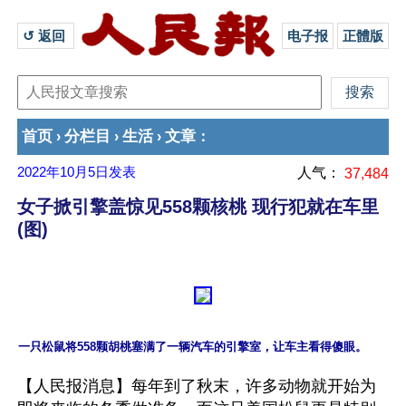
↺ 返回 
电子报
正體版
首页
分栏目
生活
文章
›
›
›
：
2022年10月5日
发表
人气：
37,484
女子掀引擎盖惊见558颗核桃 现行犯就在车里
(图)
【人民报消息】每年到了秋末，许多动物就开始为