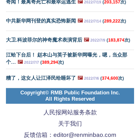
奇闻！最离奇死亡和最幸运逃生
🖼️
(
203,157
次)
2022/7/19
中共新华网刊登的真实恐怖新闻
🖼️
(
289,222
次)
2022/7/14
大卫.科波菲尔的神奇魔术表演背后
🖼️
(
183,874
次)
2022/7/9
江蛤下台后！ 赵本山与英子被新华网曝光，嗯，当众那
个…
🖼️
(
389,294
次)
2022/7/7
糟了，这女人让江泽民给睡坏了
🖼️
(
374,600
次)
2022/7/6
Copyright© RMB Public Foundation Inc.
All Rights Reserved
人民报网站服务条款
关于我们
反馈信箱：
editor@renminbao.com