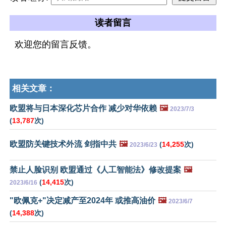
读者留言
欢迎您的留言反馈。
相关文章：
欧盟将与日本深化芯片合作 减少对华依赖
🖼️
2023/7/3
(
13,787
次)
欧盟防关键技术外流 剑指中共
🖼️
(
14,255
次)
2023/6/23
禁止人脸识别 欧盟通过《人工智能法》修改提案
🖼️
(
14,415
次)
2023/6/16
"欧佩克+"决定减产至2024年 或推高油价
🖼️
2023/6/7
(
14,388
次)