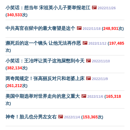
小笑话：想当年 宋祖英小儿子要举报老江
🖼️
2022/11/26
(
340,533
次)
中共高官在狱中的最大奢望是这个
🖼️
(
248,931
次)
2022/11/18
濒死后的这一个镜头 让他无法再作恶
🖼️
(
197,485
2022/11/12
次)
小笑话：王冶坪让英子这泡屎憋到今天
🖼️
2022/11/10
(
382,134
次)
两奇闻规定！张高丽反对只和老婆上床
🖼️
2022/11/9
(
261,212
次)
美国中期选举对世界走向的意义重大
🖼️
(
165,318
2022/11/6
次)
神奇！胎儿也分男左女右
🖼️
(
153,365
次)
2022/11/4