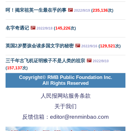
呵！揭宋祖英一生最在乎的事
🖼️
(
235,136
次)
2022/9/19
名字奇遇记
🖼️
(
145,226
次)
2022/9/18
英国2岁婴孩会读多国文字的秘密
🖼️
(
129,521
次)
2022/9/16
三千年古飞机证明猴子不是人类的祖宗
🖼️
2022/9/10
(
157,137
次)
Copyright© RMB Public Foundation Inc.
All Rights Reserved
人民报网站服务条款
关于我们
反馈信箱：
editor@renminbao.com