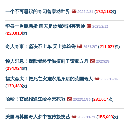
一个不可思议的奇闻曾轰动世界
🖼️
(
172,113
次)
2023/2/21
李谷一劈腿离婚 前夫是汤灿宋祖英老师
🖼️
2023/2/12
(
220,819
次)
奇人奇事！坚决不上车 天上掉馅饼
🖼️
(
211,027
次)
2023/2/7
惊人消息！探险者终于触摸到了诺亚方舟
🖼️
2023/2/5
(
294,924
次)
福大命大！把死亡灾难永甩身后的英国奇人
🖼️
2022/12/16
(
170,480
次)
哈哈！官媒报道江蛤今天死啦
🖼️
(
231,017
次)
2022/11/30
美国与韩国奇人梦中被传授技艺
🖼️
(
155,608
次)
2022/11/29