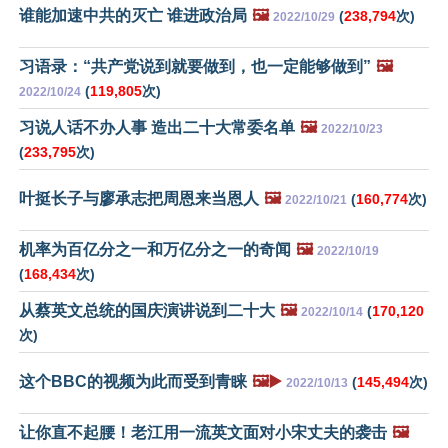
谁能加速中共的灭亡 谁进政治局
🖼️
(
238,794
次)
2022/10/29
习语录：“共产党说到就要做到，也一定能够做到”
🖼️
(
119,805
次)
2022/10/24
习说人话不办人事 造出二十大常委名单
🖼️
2022/10/23
(
233,795
次)
叶挺长子与廖承志把周恩来当恩人
🖼️
(
160,774
次)
2022/10/21
机率为百亿分之一和万亿分之一的奇闻
🖼️
2022/10/19
(
168,434
次)
从蔡英文总统的国庆演讲说到二十大
🖼️
(
170,120
2022/10/14
次)
这个BBC的视频为此而受到青睐
🖼️▶️
(
145,494
次)
2022/10/13
让你直不起腰！老江用一流英文面对小宋丈夫的袭击
🖼️