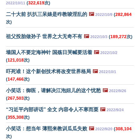
(
322,619
次)
2022/10/11
二十大前 扒扒三呆婊是咋教唆淫乱的
🖼️
(
282,864
2022/10/9
次)
祖父投胎做孙子 世界之大无奇不有
🖼️
(
189,272
次)
2022/10/3
墙国人不要定海神针 国殇日哭喊要活着
🖼️
2022/10/2
(
121,018
次)
吓死谁！这个新创技术将改变世界格局
🖼️
2022/10/1
(
147,466
次)
小笑话：御医，请解决江泡妞儿的这个忧愁
🖼️
2022/9/26
(
267,503
次)
“习近平内部讲话” 全文 内容令人不寒而栗
🖼️
2022/9/24
(
355,308
次)
小笑话：想当年 薄熙来教训瓜瓜失败
🖼️
(
308,104
2022/9/20
次)