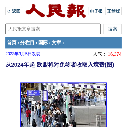
↺ 返回 
电子报
正體版
首页
分栏目
国际
文章
›
›
›
：
2023年3月5日
发表
人气：
16,374
从2024年起 欧盟将对免签者收取入境费(图)