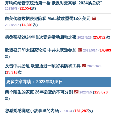
开响终结普京统治第一枪 俄反对派高喊“2024换总统”
(
22,554
次)
2023/6/2
向美传输数据侵犯隐私 Meta被欧盟罚13亿美元
🖼️
(
14,301
次)
2023/5/22
德桑蒂斯2024年首次竞选活动启动之夜
(
25,052
次)
2023/5/26
欧盟召开印太国家论坛 中共未获邀参加
🖼️
(
14,463
2023/5/14
次)
反击中共胁迫 欧盟通过一项贸易防御工具
🖼️
2023/3/28
(
15,916
次)
更多文章导读：
2023年3月5日
两个陌生的家庭 26年后变的不可分割
🖼️
(
129,870
2023/3/5
次)
您感觉感觉这小故事里的内涵
(
181,287
次)
2023/3/4