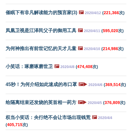
催眠下有非凡解读能力的预言家(3)
🖼️
(
221,366
次)
2020/4/12
凤凰卫视是江泽民父子的御用工具
🖼️
(
595,020
次)
2020/4/11
为何神推出有前世记忆的天才儿童
🖼️
(
214,986
次)
2020/4/10
小笑话：琢磨琢磨世卫
🖼️
(
474,408
次)
2020/4/8
45秒！为何介绍如此速成的布口罩
🖼️▶️
(
369,514
次)
2020/4/6
给隔离结束还发烧的英首相一药方
🖼️▶️
(
376,809
次)
2020/4/5
权当小笑话：央行绝不会让市场出现钱荒
🖼️
2020/4/4
(
405,715
次)