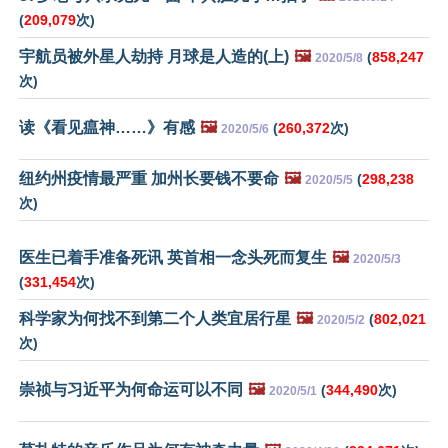
(
209,079
次)
宇航员被外星人劫持 月球是人造的(上)
🖼️
(
858,247
2020/5/8
次)
读《看见瘟神……》有感
🖼️
(
260,372
次)
2020/5/6
纽约州疫情最严重 加州长要钱不要命
🖼️
(
298,238
2020/5/5
次)
医生已着手准备死讯 英首相一念头死而复生
🖼️
2020/5/3
(
331,454
次)
科学家为何找不到第二个人类宜居行星
🖼️
(
802,021
2020/5/2
次)
崇祯与习近平为何命运可以不同
🖼️
(
344,490
次)
2020/5/1