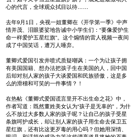
心的代言，全球观众拭目以待……

去年9月1日，央视一姐董卿在《开学第一季》中声
情并茂、泪眼婆娑地告诫中小学生们：“要像爱护生
命一样爱护五星红旗”。这个煽情的雷人视频一夜间
成了中国笑话，遭万人唾弃。

董卿式爱国引发井喷式质疑嘲讽：一个为让孩子拥
有美国国籍、想办法把孩子生在美国的人，回中国
后却对别人家的孩子大谈爱国和民族骄傲，这是多
么的滑稽和可笑的一件事情？！

在热帖《董卿式爱国谎言里开不出生命之花》中，
作者写道：既然董姓美女认为“孩子是无辜的”，为什
么不放过大多数人家的孩子呢？让自己的孩子受星
条旗呵护成长，却让别人家的孩子用生命去保卫五
星红旗，还有比这更歹毒的用心吗？但她用深情、