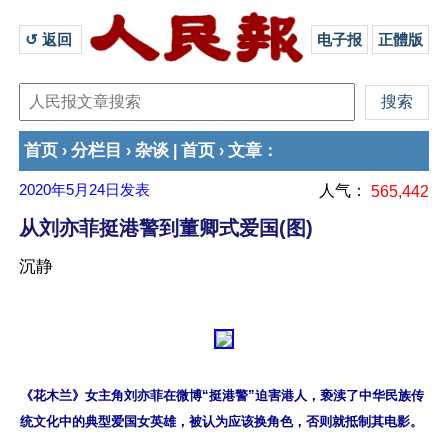
↺ 返回 
电子报
正體版
首页
分栏目
杂谈
首页
文章
›
›
|
›
：
2020年5月24日
发表
人气：
565,442
从刘亦菲挺港警到董卿式爱国(图)
沉静
《花木兰》女主角刘亦菲在微博“挺港警”迫害港人，亵渎了中华民族传
统文化中的典型爱国女英雄，被认为应该换角色，否则就抵制其电影。