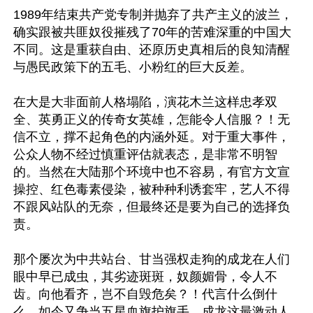
1989年结束共产党专制并抛弃了共产主义的波兰，
确实跟被共匪奴役摧残了70年的苦难深重的中国大
不同。这是重获自由、还原历史真相后的良知清醒
与愚民政策下的五毛、小粉红的巨大反差。

在大是大非面前人格塌陷，演花木兰这样忠孝双
全、英勇正义的传奇女英雄，怎能令人信服？！无
信不立，撑不起角色的内涵外延。对于重大事件，
公众人物不经过慎重评估就表态，是非常不明智
的。当然在大陆那个环境中也不容易，有官方文宣
操控、红色毒素侵染，被种种利诱套牢，艺人不得
不跟风站队的无奈，但最终还是要为自己的选择负
责。

那个屡次为中共站台、甘当强权走狗的成龙在人们
眼中早已成虫，其劣迹斑斑，奴颜媚骨，令人不
齿。向他看齐，岂不自毁危矣？！代言什么倒什
么，如今又争当五星血旗护旗手，成龙这最激动人