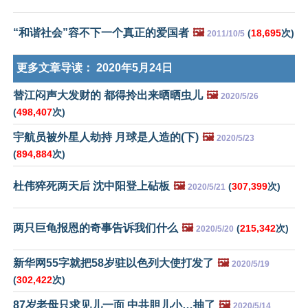
“和谐社会”容不下一个真正的爱国者
🖼️
(
18,695
次)
2011/10/5
更多文章导读：
2020年5月24日
替江闷声大发财的 都得拎出来晒晒虫儿
🖼️
2020/5/26
(
498,407
次)
宇航员被外星人劫持 月球是人造的(下)
🖼️
2020/5/23
(
894,884
次)
杜伟猝死两天后 沈中阳登上砧板
🖼️
(
307,399
次)
2020/5/21
两只巨龟报恩的奇事告诉我们什么
🖼️
(
215,342
次)
2020/5/20
新华网55字就把58岁驻以色列大使打发了
🖼️
2020/5/19
(
302,422
次)
87岁老母只求见儿一面 中共胆儿小…抽了
🖼️
2020/5/14