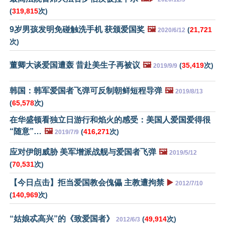
(
319,815
次)
9岁男孩发明免碰触洗手机 获颁爱国奖
🖼️
(
21,721
2020/6/12
次)
董卿大谈爱国遭轰 昔赴美生子再被议
🖼️
(
35,419
次)
2019/9/9
韩国：韩军爱国者飞弹可反制朝鲜短程导弹
🖼️
2019/8/13
(
65,578
次)
在华盛顿看独立日游行和焰火的感受：美国人爱国爱得很
“随意”…
🖼️
(
416,271
次)
2019/7/9
应对伊朗威胁 美军增派战舰与爱国者飞弹
🖼️
2019/5/12
(
70,531
次)
【今日点击】拒当爱国教会傀儡 主教遭拘禁
▶️
2012/7/10
(
140,969
次)
“姑娘忒高兴”的《致爱国者》
(
49,914
次)
2012/6/3