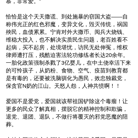
慕，非常爱。”

恰恰是这个天天撒谎、到处施暴的窃国大盗——自
称伟光正的红色邪魔，变异文化，毁灭传统，祸国
殃民，血债累累。宁肯对外大撒币、阅兵大烧钱、
维稳大投入，也不解决实质民生问题，老百姓看不
起病，买不起房，处境堪忧，访民无处伸冤，维权
律师遭打压，残酷迫害法轮功修练者长达20余年。
一胎化政策强制杀戮了3亿婴儿，在中土侥幸活下来
的可怜孩子，从奶粉、食物、空气、疫苗到教育都
是有毒的，还要被洗脑驯化为愚民，效忠独裁党，
保贪官N奶的江山。天怒人怨，人神共愤啊！！

爱国不是爱党，爱国就该帮祖国铲除这个毒瘤！让
更多的民众了解真相，摆脱它的精神控制和欺骗，
退党、退团、退队，不做行将覆灭的邪党恶魔的陪
葬。
