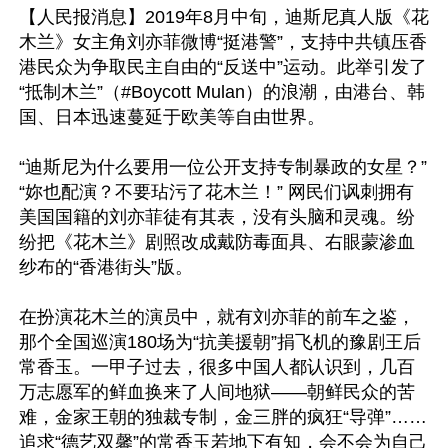
【人民报消息】2019年8月中旬，迪斯尼真人版《花
木兰》女主角刘亦菲微博“挺港警”，支持中共镇压香
港民众为争取民主自由的“反送中”运动。此举引发了
“抵制木兰”（#Boycott Mulan）的浪潮，由港台、韩
国、日本迅速蔓延于欧美等自由世界。

“迪斯尼为什么要用一位公开支持专制暴政的女星？”
“妳也配演？不要玷污了花木兰！” 网民们讽刺拥有
美国国籍的刘亦菲徒有其表，没有头脑和灵魂。纷
纷把《花木兰》剧照改成戴防毒面具、右眼蒙渗血
纱布的“香港街头”版。

在扮演花木兰的演员中，就有刘亦菲的前车之鉴，
那个全国巡演180场为“抗美援朝”捐飞机的豫剧王后
常香玉。一甲子过去，很多中国人都认识到，几百
万志愿军的鲜血换来了人间地狱——朝鲜民众的苦
难，金家王朝的独裁专制，金三胖的疯狂“导弹”……
追求“德艺双馨”的常香玉若地下有知，会不会为自己