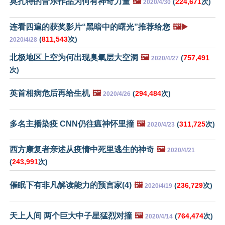
莫扎特的音乐作品为何有神奇力量
🖼️
(
224,671
次)
2020/4/30
连看四遍的获奖影片“黑暗中的曙光”推荐给您
🖼️▶️
(
811,543
次)
2020/4/28
北极地区上空为何出现臭氧层大空洞
🖼️
(
757,491
2020/4/27
次)
英首相病危后再给生机
🖼️
(
294,484
次)
2020/4/26
多名主播染疫 CNN仍往瘟神怀里撞
🖼️
(
311,725
次)
2020/4/23
西方康复者亲述从疫情中死里逃生的神奇
🖼️
2020/4/21
(
243,991
次)
催眠下有非凡解读能力的预言家(4)
🖼️
(
236,729
次)
2020/4/19
天上人间 两个巨大中子星猛烈对撞
🖼️
(
764,474
次)
2020/4/14