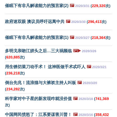
催眠下有非凡解读能力的预言家(2)
🖼️
(
229,320
次)
2020/3/31
政府迷双眼 澳议员呼吁远离中共
🖼️
(
296,413
次)
2020/3/30
催眠下有非凡解读能力的预言家(1)
🖼️
(
218,364
次)
2020/3/27
多明戈亲吻江姘头之后…三大祸频临
🖼️▶️
2020/3/26
(
620,885
次)
用生锈切菜刀动手术！ 这神医做手术忒吓人
🖼️
2020/3/21
(
236,218
次)
倒台先兆！流浪猫与大裤衩主持人叫板
🖼️
2020/3/20
(
234,282
次)
科学家对中子星的新发现咋就没价值
🖼️
(
741,369
2020/3/18
次)
中国网民愤怒了：江系要谋害川普！
🖼️
(
358,432
2020/3/16