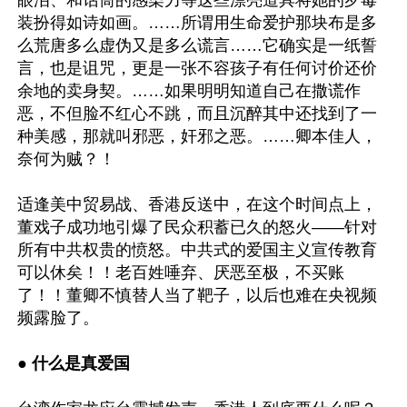
眼泪、和话筒的感染力等这些漂亮道具将她的歹毒
装扮得如诗如画。……所谓用生命爱护那块布是多
么荒唐多么虚伪又是多么谎言……它确实是一纸誓
言，也是诅咒，更是一张不容孩子有任何讨价还价
余地的卖身契。……如果明明知道自己在撒谎作
恶，不但脸不红心不跳，而且沉醉其中还找到了一
种美感，那就叫邪恶，奸邪之恶。……卿本佳人，
奈何为贼？！

适逢美中贸易战、香港反送中，在这个时间点上，
董戏子成功地引爆了民众积蓄已久的怒火——针对
所有中共权贵的愤怒。中共式的爱国主义宣传教育
可以休矣！！老百姓唾弃、厌恶至极，不买账
了！！董卿不慎替人当了靶子，以后也难在央视频
频露脸了。

● 
什么是真爱国