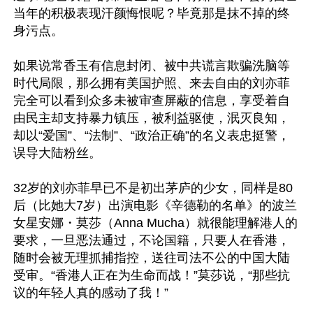
当年的积极表现汗颜悔恨呢？毕竟那是抹不掉的终
身污点。

如果说常香玉有信息封闭、被中共谎言欺骗洗脑等
时代局限，那么拥有美国护照、来去自由的刘亦菲
完全可以看到众多未被审查屏蔽的信息，享受着自
由民主却支持暴力镇压，被利益驱使，泯灭良知，
却以“爱国”、“法制”、“政治正确”的名义表忠挺警，
误导大陆粉丝。

32岁的刘亦菲早已不是初出茅庐的少女，同样是80
后（比她大7岁）出演电影《辛德勒的名单》的波兰
女星安娜・莫莎（Anna Mucha）就很能理解港人的
要求，一旦恶法通过，不论国籍，只要人在香港，
随时会被无理抓捕指控，送往司法不公的中国大陆
受审。“香港人正在为生命而战！”莫莎说，“那些抗
议的年轻人真的感动了我！”
