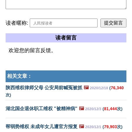
读者暱称:
读者留言
欢迎您的留言反馈。
相关文章：
陕西维权律师父母 公安局前喊冤被抓
🖼️
(
76,340
2020/12/18
次)
湖北国企退休职工维权 "被精神病"
🖼️
(
81,444
次)
2020/12/3
帮弱势维权 未成年女儿遭官方报复
🖼️
(
79,903
次)
2020/12/1