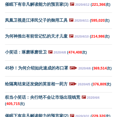
催眠下有非凡解读能力的预言家(3)
🖼️
(
221,366
次)
2020/4/12
凤凰卫视是江泽民父子的御用工具
🖼️
(
595,020
次)
2020/4/11
为何神推出有前世记忆的天才儿童
🖼️
(
214,986
次)
2020/4/10
小笑话：琢磨琢磨世卫
🖼️
(
474,408
次)
2020/4/8
45秒！为何介绍如此速成的布口罩
🖼️▶️
(
369,514
次)
2020/4/6
给隔离结束还发烧的英首相一药方
🖼️▶️
(
376,809
次)
2020/4/5
权当小笑话：央行绝不会让市场出现钱荒
🖼️
2020/4/4
(
405,715
次)
催眠下有非凡解读能力的预言家(2)
🖼️
(
229,320
次)
2020/3/31