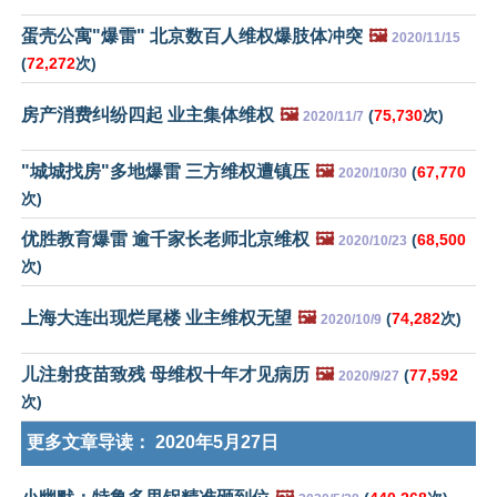
蛋壳公寓"爆雷" 北京数百人维权爆肢体冲突
🖼️
2020/11/15
(
72,272
次)
房产消费纠纷四起 业主集体维权
🖼️
(
75,730
次)
2020/11/7
"城城找房"多地爆雷 三方维权遭镇压
🖼️
(
67,770
2020/10/30
次)
优胜教育爆雷 逾千家长老师北京维权
🖼️
(
68,500
2020/10/23
次)
上海大连出现烂尾楼 业主维权无望
🖼️
(
74,282
次)
2020/10/9
儿注射疫苗致残 母维权十年才见病历
🖼️
(
77,592
2020/9/27
次)
更多文章导读：
2020年5月27日