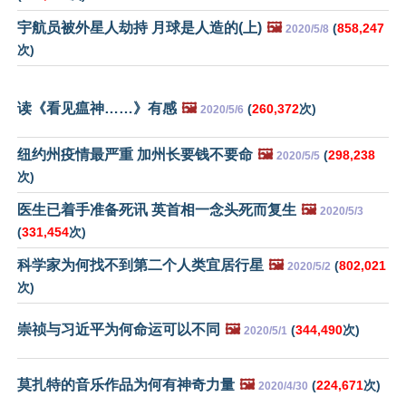
宇航员被外星人劫持 月球是人造的(上)
🖼️
(
858,247
2020/5/8
次)
读《看见瘟神……》有感
🖼️
(
260,372
次)
2020/5/6
纽约州疫情最严重 加州长要钱不要命
🖼️
(
298,238
2020/5/5
次)
医生已着手准备死讯 英首相一念头死而复生
🖼️
2020/5/3
(
331,454
次)
科学家为何找不到第二个人类宜居行星
🖼️
(
802,021
2020/5/2
次)
崇祯与习近平为何命运可以不同
🖼️
(
344,490
次)
2020/5/1
莫扎特的音乐作品为何有神奇力量
🖼️
(
224,671
次)
2020/4/30