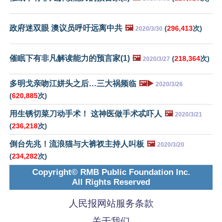
政府迷双眼 澳议员呼吁远离中共
🖼️
(
296,413
次)
2020/3/30
催眠下有非凡解读能力的预言家(1)
🖼️
(
218,364
次)
2020/3/27
多明戈亲吻江姘头之后…三大祸频临
🖼️▶️
2020/3/26
(
620,885
次)
用生锈切菜刀动手术！ 这神医做手术忒吓人
🖼️
2020/3/21
(
236,218
次)
倒台先兆！流浪猫与大裤衩主持人叫板
🖼️
2020/3/20
(
234,282
次)
Copyright© RMB Public Foundation Inc.
All Rights Reserved
人民报网站服务条款
关于我们