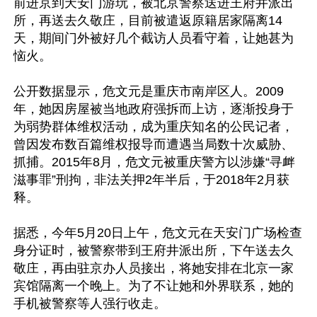
前进京到天安门游玩，被北京警察送进王府井派出
所，再送去久敬庄，目前被遣返原籍居家隔离14
天，期间门外被好几个截访人员看守着，让她甚为
恼火。

公开数据显示，危文元是重庆市南岸区人。2009
年，她因房屋被当地政府强拆而上访，逐渐投身于
为弱势群体维权活动，成为重庆知名的公民记者，
曾因发布数百篇维权报导而遭遇当局数十次威胁、
抓捕。2015年8月，危文元被重庆警方以涉嫌“寻衅
滋事罪”刑拘，非法关押2年半后，于2018年2月获
释。

据悉，今年5月20日上午，危文元在天安门广场检查
身分证时，被警察带到王府井派出所，下午送去久
敬庄，再由驻京办人员接出，将她安排在北京一家
宾馆隔离一个晚上。为了不让她和外界联系，她的
手机被警察等人强行收走。
