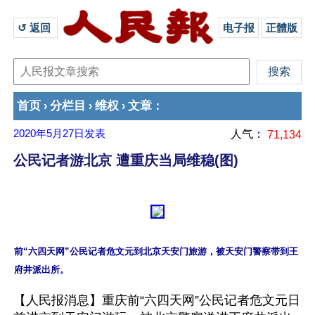
↺ 返回 
电子报
正體版
首页
分栏目
维权
文章
›
›
›
：
2020年5月27日
发表
人气：
71,134
公民记者游北京 遭重庆当局维稳(图)
前“六四天网”公民记者危文元到北京天安门旅游，被天安门警察带到王
【人民报消息】重庆前“六四天网”公民记者危文元日