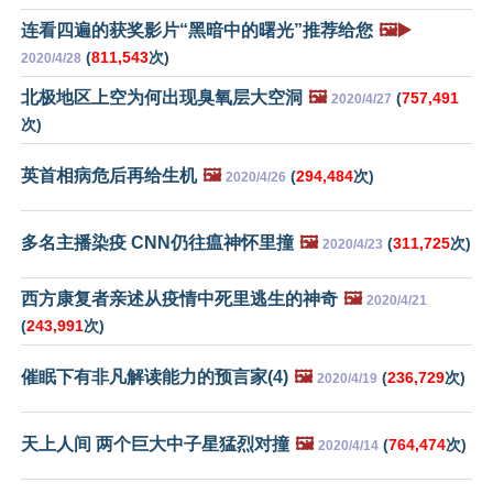
连看四遍的获奖影片“黑暗中的曙光”推荐给您
🖼️▶️
(
811,543
次)
2020/4/28
北极地区上空为何出现臭氧层大空洞
🖼️
(
757,491
2020/4/27
次)
英首相病危后再给生机
🖼️
(
294,484
次)
2020/4/26
多名主播染疫 CNN仍往瘟神怀里撞
🖼️
(
311,725
次)
2020/4/23
西方康复者亲述从疫情中死里逃生的神奇
🖼️
2020/4/21
(
243,991
次)
催眠下有非凡解读能力的预言家(4)
🖼️
(
236,729
次)
2020/4/19
天上人间 两个巨大中子星猛烈对撞
🖼️
(
764,474
次)
2020/4/14