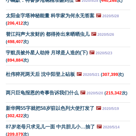
小幽默：特鲁多甩锅精准砸到位
🖼️
(
440,268
次)
2020/5/28
太阳金字塔神秘能量 科学家为何永无答案
🖼️
2020/5/28
(
206,412
次)
替江闷声大发财的 都得拎出来晒晒虫儿
🖼️
2020/5/26
(
498,407
次)
宇航员被外星人劫持 月球是人造的(下)
🖼️
2020/5/23
(
894,884
次)
杜伟猝死两天后 沈中阳登上砧板
🖼️
(
307,399
次)
2020/5/21
两只巨龟报恩的奇事告诉我们什么
🖼️
(
215,342
次)
2020/5/20
新华网55字就把58岁驻以色列大使打发了
🖼️
2020/5/19
(
302,422
次)
87岁老母只求见儿一面 中共胆儿小…抽了
🖼️
2020/5/14
(
209,079
次)